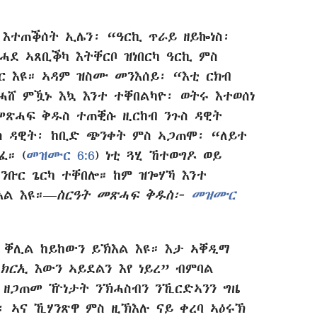
 እተጠቕሰት ኢሌን፡ “ዓርኪ ጥራይ ዘይኰነስ፡
 ሓደ ኣጸቢቕካ እትቐርቦ ዝነበርካ ዓርኪ ምስ
ር እዩ። ኣዳም ዝስሙ መንእሰይ፡ “እቲ ርክብ
ሸ ምዃኑ እኳ እንተ ተቐበልካዮ፡ ወትሩ እተወሰነ
 መጽሓፍ ቅዱስ ተጠቒሱ ዚርከብ ንጉስ ዳዊት
ስ ዳዊት፡ ከቢድ ጭንቀት ምስ ኣጋጠሞ፡ “ለይተ
ፈ። (
መዝሙር 6:6
) ነቲ ጓሂ ኸተወግዶ ወይ
ንቡር ጌርካ ተቐበሎ። ከም ዝጐሃኻ እንተ
እል እዩ።—
ስርዓት መጽሓፍ ቅዱስ፦
መዝሙር
 ቐሊል ከይከውን ይኽእል እዩ። እታ ኣቐዲማ
ክርኢ
እውን ኣይደልን እየ ነይረ” ብምባል
ቲ ዘጋጠመ ዅነታት ንኽሓስብን ንኺርድኣንን ግዜ
፡ ኣና ኺሃንጽዋ ምስ ዚኽእሉ ናይ ቀረባ ኣዕሩኽ