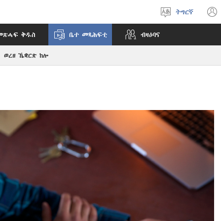
ትግርኛ
ቋንቋ
ምረጽ
መጽሓፍ ቅዱስ
ቤተ መጻሕፍቲ
ብዛዕባና
ወረዘ ኼቋርጽ ከሎ