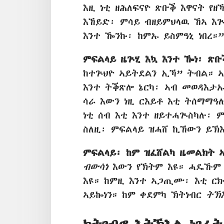
እዚ ነቲ ዘሕለፍናዮ ጽቡቕ እዋናት የዘ
እኸይድ፡ ምሳይ ብዘይምህላዉ ኸኣ እጕሂ
እንተ ዀንኩ፡ ከምኡ ይስምዓኒ ነበረ።”
ምፍልላይ ዜጕሂ እኳ እንተ ዀነ፡ ጽ
ከተጕህዮ ኣይትደልን ኢኻ” ትብል። ኣ
እንተ ትቕጽሎ ኔርካ፡ ኣብ መወዳእታ
ሳራ እውን ነዚ ርእይቶ እቲ ትሰማማዓ
ነቲ ሰብ እቲ እንተ ዘይተሓጒስካሉ፡ 
ስለዚ፡ ምፍልላይ ዝሓሸ ኪኸውን ይኽእ
ምፍልላይ፡ ከም ዝፈሸልካ ዜመልክት 
ብውሳነ
እውን የኽትም እዩ። ሓዴኹም 
እዩ። ከምዚ እንተ ኣጋጢሙ፡ እቲ ርክ
ኣይኰነን። ከም ቀደምካ ኽትነብር
ትኽ