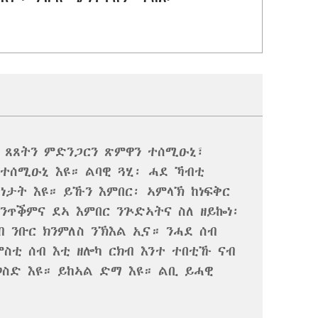
።
፡ ጸጸትን ምድንጋርን ጽምዋን ተሰሚዑኒ፣
ተሰሚዑኒ እዩ። ልባዊ ጓሂ፡ ሓደ ኻብቲ
ነታት እዩ። ይኹን እምበር፡ ኣምላኽ ከነፍቅር
 ንጥቕምና ደኣ እምበር ንጕድኣትና ስለ ዘይኰነ፡
ብ ንቡር ክንምለስ ንኽእል ኢና። ንሓደ ሰብ
ምስቲ ሰብ እቲ ዘሎካ ርክብ እንተ ተበቲኹ ናብ
ወስድ እዩ። ይከኣል ድማ እዩ። ልቢ ይሓዊ