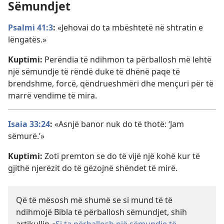
Sëmundjet
Psalmi 41:3
:
«Jehovai do ta mbështetë në shtratin e
lëngatës.»
Kuptimi:
Perëndia të ndihmon ta përballosh më lehtë
një sëmundje të rëndë duke të dhënë paqe të
brendshme, forcë, qëndrueshmëri dhe mençuri për të
marrë vendime të mira.
Isaia 33:24
:
«Asnjë banor nuk do të thotë: ‘Jam
sëmurë.’»
Kuptimi:
Zoti premton se do të vijë një kohë kur të
gjithë njerëzit do të gëzojnë shëndet të mirë.
Që të mësosh më shumë se si mund të të
ndihmojë Bibla të përballosh sëmundjet, shih