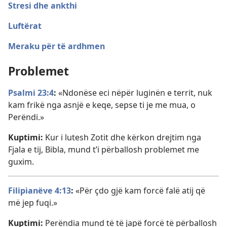
Stresi dhe ankthi
Luftërat
Meraku për të ardhmen
Problemet
Psalmi 23:4
:
«Ndonëse eci nëpër luginën e territ, nuk
kam frikë nga asnjë e keqe, sepse ti je me mua, o
Perëndi.»
Kuptimi:
Kur i lutesh Zotit dhe kërkon drejtim nga
Fjala e tij, Bibla, mund t’i përballosh problemet me
guxim.
Filipianëve 4:13
:
«Për çdo gjë kam forcë falë atij që
më jep fuqi.»
Kuptimi:
Perëndia mund të të japë forcë të përballosh