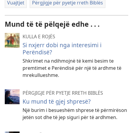
Vuajtjet
Përgjigje për pyetje rreth Biblës
Mund të të pëlqejë edhe . . .
KULLA E ROJËS
Si nxjerr dobi nga interesimi i
Perëndisë?
Shkrimet na ndihmojnë të kemi besim te
premtimet e Perëndisë për një të ardhme të
mrekullueshme.
PËRGJIGJE PËR PYETJE RRETH BIBLËS
Ku mund të gjej shpresë?
Një burim i besueshëm shprese të përmirëson
jetën sot dhe të jep siguri për të ardhmen.