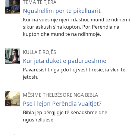
TEMA TË TJERA
Ngushëllim për të pikëlluarit
Kur na vdes një njeri i dashur, mund të ndihemi
sikur askush s’na kupton. Por, Perëndia na
kupton dhe mund të na ndihmojë.
KULLA E ROJËS
Kur jeta duket e padurueshme
Pavarësisht nga çdo lloj vështirësie, ia vlen të
jetosh.
MËSIME THELBËSORE NGA BIBLA
Pse i lejon Perëndia vuajtjet?
Bibla jep përgjigje të kënaqshme dhe
ngushëlluese.