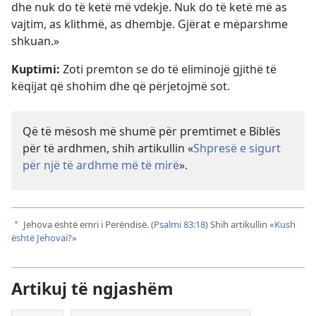
dhe nuk do të ketë më vdekje. Nuk do të ketë më as
vajtim, as klithmë, as dhembje. Gjërat e mëparshme
shkuan.»
Kuptimi:
Zoti premton se do të eliminojë gjithë të
këqijat që shohim dhe që përjetojmë sot.
Që të mësosh më shumë për premtimet e Biblës
për të ardhmen, shih artikullin «
Shpresë e sigurt
për një të ardhme më të mirë
».
Jehova është emri i Perëndisë. (
Psalmi 83:18
) Shih artikullin «
Kush
a
është Jehovai?
»
Artikuj të ngjashëm