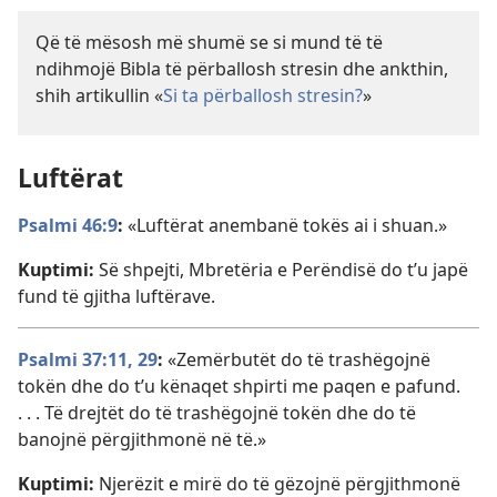
Që të mësosh më shumë se si mund të të
ndihmojë Bibla të përballosh stresin dhe ankthin,
shih artikullin «
Si ta përballosh stresin?
»
Luftërat
Psalmi 46:9
:
«Luftërat anembanë tokës ai i shuan.»
Kuptimi:
Së shpejti, Mbretëria e Perëndisë do t’u japë
fund të gjitha luftërave.
Psalmi 37:11,
29
:
«Zemërbutët do të trashëgojnë
tokën dhe do t’u kënaqet shpirti me paqen e pafund.
. . . Të drejtët do të trashëgojnë tokën dhe do të
banojnë përgjithmonë në të.»
Kuptimi:
Njerëzit e mirë do të gëzojnë përgjithmonë