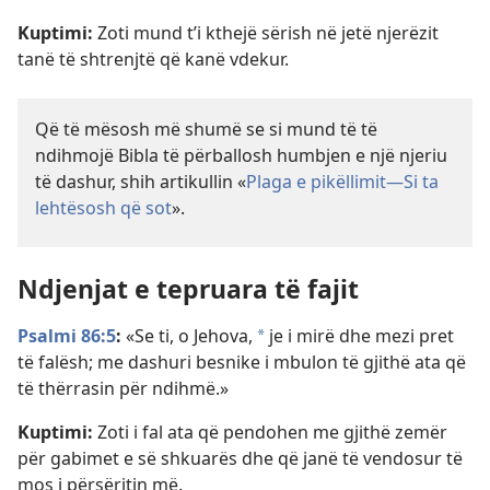
Kuptimi:
Zoti mund t’i kthejë sërish në jetë njerëzit
tanë të shtrenjtë që kanë vdekur.
Që të mësosh më shumë se si mund të të
ndihmojë Bibla të përballosh humbjen e një njeriu
të dashur, shih artikullin «
Plaga e pikëllimit—Si ta
lehtësosh që sot
».
Ndjenjat e tepruara të fajit
Psalmi 86:5
:
«Se ti, o Jehova,
je i mirë dhe mezi pret
a
të falësh; me dashuri besnike i mbulon të gjithë ata që
të thërrasin për ndihmë.»
Kuptimi:
Zoti i fal ata që pendohen me gjithë zemër
për gabimet e së shkuarës dhe që janë të vendosur të
mos i përsëritin më.