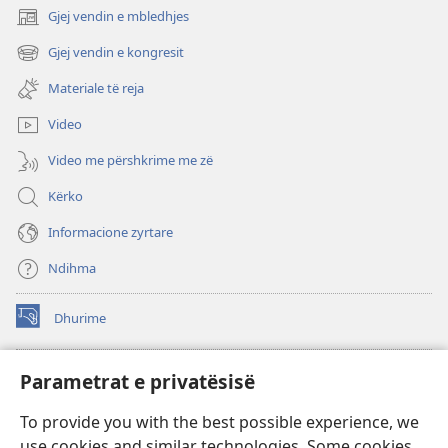
Gjej vendin e mbledhjes
(hap
dritare
Gjej vendin e kongresit
(hap
të
dritare
re)
Materiale të reja
të
re)
Video
Video me përshkrime me zë
Kërko
Informacione zyrtare
Ndihma
Dhurime
(hap
dritare
të
BIBLIOTEKA ONLINE Watchtower
Parametrat e privatësisë
(hap
re)
dritare
®
JW Hub
To provide you with the best possible experience, we
të
(hap
re)
use cookies and similar technologies. Some cookies
dritare