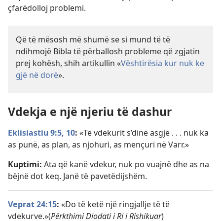
çfarëdolloj problemi.
Që të mësosh më shumë se si mund të të
ndihmojë Bibla të përballosh probleme që zgjatin
prej kohësh, shih artikullin «
Vështirësia kur nuk ke
gjë në dorë
».
Vdekja e një njeriu të dashur
Eklisiastiu 9:5,
10
:
«Të vdekurit s’dinë asgjë . . . nuk ka
as punë, as plan, as njohuri, as mençuri në Varr.»
Kuptimi:
Ata që kanë vdekur, nuk po vuajnë dhe as na
bëjnë dot keq. Janë të pavetëdijshëm.
Veprat 24:15
:
«Do të ketë një ringjallje të të
vdekurve.»(
Përkthimi Diodati i Ri i Rishikuar
)