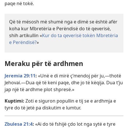
paqe në tokë.
Që të mësosh më shumë nga e dimë se është afër
koha kur Mbretëria e Perëndisë do të qeverisë,
shih artikullin «
Kur do ta qeverisë tokën Mbretëria
e Perëndisë?
»
Meraku për të ardhmen
Jeremia 29:11
:
«Unë e di mirë ç’mendoj për ju,—thotë
Jehovai.—Dua që të keni paqe, dhe jo të këqija. Dua t’ju
jap një të ardhme plot shpresë.»
Kuptimi:
Zoti e siguron popullin e tij se e ardhmja e
tyre do të jetë pa diskutim e lumtur.
Zbulesa 21:4
:
«Ai do të fshijë çdo lot nga sytë e tyre