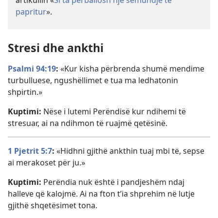
artikullin «
Si ta përballosh një sëmundje të
papritur
».
Stresi dhe ankthi
Psalmi 94:19
:
«Kur kisha përbrenda shumë mendime
turbulluese, ngushëllimet e tua ma ledhatonin
shpirtin.»
Kuptimi:
Nëse i lutemi Perëndisë kur ndihemi të
stresuar, ai na ndihmon të ruajmë qetësinë.
1 Pjetrit 5:7
:
«Hidhni gjithë ankthin tuaj mbi të, sepse
ai merakoset për ju.»
Kuptimi:
Perëndia nuk është i pandjeshëm ndaj
halleve që kalojmë. Ai na fton t’ia shprehim në lutje
gjithë shqetësimet tona.