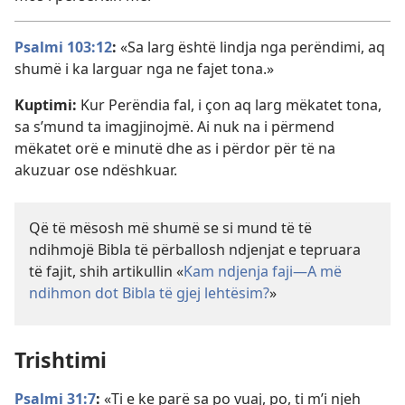
Psalmi 103:12
:
«Sa larg është lindja nga perëndimi, aq
shumë i ka larguar nga ne fajet tona.»
Kuptimi:
Kur Perëndia fal, i çon aq larg mëkatet tona,
sa s’mund ta imagjinojmë. Ai nuk na i përmend
mëkatet orë e minutë dhe as i përdor për të na
akuzuar ose ndëshkuar.
Që të mësosh më shumë se si mund të të
ndihmojë Bibla të përballosh ndjenjat e tepruara
të fajit, shih artikullin «
Kam ndjenja faji—A më
ndihmon dot Bibla të gjej lehtësim?
»
Trishtimi
Psalmi 31:7
:
«Ti e ke parë sa po vuaj, po, ti m’i njeh