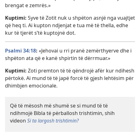
brengat e zemrës.»
Kuptimi:
Syve të Zotit nuk u shpëton asnjë nga vuajtjet
që heq ti. Ai kupton ndjenjat e tua më të thella, edhe
kur të tjerët s’të kuptojnë dot.
Psalmi 34:18
:
«Jehovai u rri pranë zemërthyerve dhe i
shpëton ata që e kanë shpirtin të dërrmuar.»
Kuptimi:
Zoti premton të të qëndrojë afër kur ndihesh
përtokë. Ai mund të të japë forcë të gjesh lehtësim për
dhimbjen emocionale.
Që të mësosh më shumë se si mund të të
ndihmojë Bibla të përballosh trishtimin, shih
videon
Si ta largosh trishtimin?