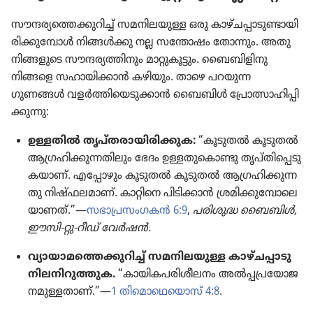
സൗന്ദര്യ​ത്തെ​ക്കു​റിച്ച്‌ സമനി​ല​യു​ള്ള ഒരു കാഴ്‌ച​പ്പാ​ടു​ണ്ടാ​യി​
രി​ക്കു​മ്പോൾ നിങ്ങൾക്കു നല്ല സന്തോഷം തോന്നും. അതു
നിങ്ങളു​ടെ സൗന്ദര്യ​ത്തി​നും മാറ്റു​കൂ​ട്ടും. ബൈബി​ളി​നു
നിങ്ങളെ സഹായി​ക്കാൻ കഴിയും. താഴെ പറയുന്ന
ഗുണങ്ങൾ വളർത്തി​യെ​ടു​ക്കാൻ ബൈബിൾ പ്രോ​ത്സാ​ഹി​പ്പി​
ക്കു​ന്നു:
ഉള്ളതിൽ തൃപ്‌ത​രാ​യി​രി​ക്കു​ക:
“കൂടുതൽ കൂടുതൽ
ആഗ്രഹി​ക്കു​ന്ന​തി​ലും ഭേദം ഉള്ളതു​കൊ​ണ്ടു തൃപ്‌തി​പ്പെ​ടു​
ക​യാണ്‌. എപ്പോ​ഴും കൂടുതൽ കൂടുതൽ ആഗ്രഹി​ക്കു​ന്ന​
തു നിഷ്‌ഫ​ല​മാണ്‌. കാറ്റിനെ പിടി​ക്കാൻ ശ്രമി​ക്കു​മ്പോ​ലെ​
യാ​ണത്‌.”—
സഭാ​പ്ര​സം​ഗ​കൻ 6:9
,
പരിശുദ്ധ ബൈബിൾ,
ഈസി-റ്റു-റീഡ്‌ വേർഷൻ.
വ്യായാ​മ​ത്തെ​ക്കു​റിച്ച്‌ സമനി​ല​യു​ള്ള കാഴ്‌ച​പ്പാ​ടു
നിലനി​റു​ത്തു​ക.
“കായി​ക​പ​രി​ശീ​ല​നം അൽപ്പ​പ്ര​യോ​ജ​
ന​മു​ള്ള​താണ്‌.”—
1 തിമൊ​ഥെ​യൊസ്‌ 4:8
.