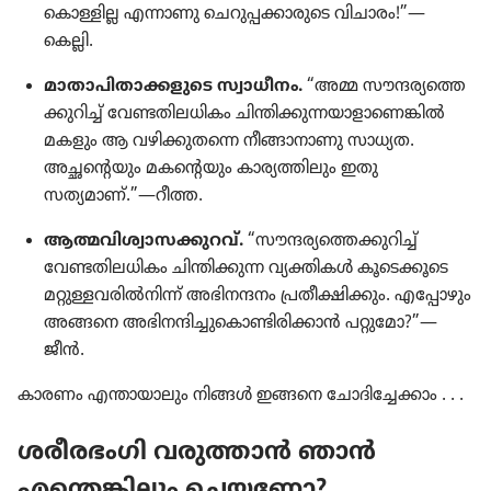
കൊള്ളില്ല എന്നാണു ചെറു​പ്പ​ക്കാ​രു​ടെ വിചാരം!”—
കെല്ലി.
മാതാ​പി​താ​ക്ക​ളു​ടെ സ്വാധീ​നം.
“അമ്മ സൗന്ദര്യ​ത്തെ​
ക്കു​റിച്ച്‌ വേണ്ടതി​ല​ധി​കം ചിന്തി​ക്കു​ന്ന​യാ​ളാ​ണെ​ങ്കിൽ
മകളും ആ വഴിക്കു​ത​ന്നെ നീങ്ങാ​നാ​ണു സാധ്യത.
അച്ഛന്റെ​യും മകന്റെ​യും കാര്യ​ത്തി​ലും ഇതു
സത്യമാണ്‌.”—റീത്ത.
ആത്മവി​ശ്വാ​സ​ക്കു​റവ്‌.
“സൗന്ദര്യ​ത്തെ​ക്കു​റിച്ച്‌
വേണ്ടതി​ല​ധി​കം ചിന്തി​ക്കു​ന്ന വ്യക്തികൾ കൂടെ​ക്കൂ​ടെ
മറ്റുള്ള​വ​രിൽനിന്ന്‌ അഭിന​ന്ദ​നം പ്രതീ​ക്ഷി​ക്കും. എപ്പോ​ഴും
അങ്ങനെ അഭിന​ന്ദി​ച്ചു​കൊ​ണ്ടി​രി​ക്കാൻ പറ്റുമോ?”—
ജീൻ.
കാരണം എന്തായാ​ലും നിങ്ങൾ ഇങ്ങനെ ചോദി​ച്ചേ​ക്കാം . . .
ശരീര​ഭം​ഗി വരുത്താൻ ഞാൻ
എന്തെങ്കി​ലും ചെയ്യണോ?