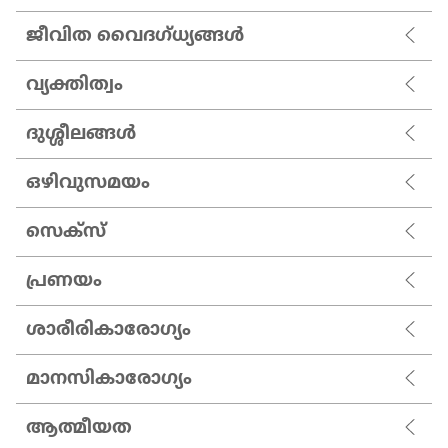
ജീവിത വൈദഗ്ധ്യങ്ങൾ
വ്യക്തിത്വം
ദുശ്ശീലങ്ങൾ
ഒഴിവുസമയം
സെക്സ്
പ്രണയം
ശാരീരികാരോഗ്യം
മാനസികാരോഗ്യം
ആത്മീയത