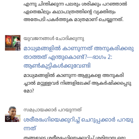
എന്നു ചിന്തി​ക്കു​ന്ന പലരും ശരിക്കും പറഞ്ഞാൽ
ഏതെങ്കി​ലും കഥാപാ​ത്ര​ത്തി​ന്റെ വ്യക്തി​ത്വം
അതേപടി പകർത്തുക മാത്ര​മാണ്‌ ചെയ്യു​ന്നത്‌.
യുവജ​ന​ങ്ങൾ ചോദി​ക്കു​ന്നു
മാധ്യ​മ​ങ്ങ​ളിൽ കാണു​ന്നത്‌ അനുക​രി​ക്ക​രു​
താ​ത്തത്‌ എന്തുകൊണ്ട്‌?—ഭാഗം 2:
ആൺകു​ട്ടി​കൾക്കു​വേ​ണ്ടി
മാധ്യ​മ​ങ്ങ​ളിൽ കാണുന്ന ആളുകളെ അനുക​രി​
ച്ചാൽ മറ്റുള്ളവർ നിങ്ങളി​ലേക്ക്‌ ആകർഷി​ക്ക​പ്പെ​ടു​
മോ?
സമപ്രാ​യ​ക്കാർ പറയു​ന്നത്‌
ശരീര​ഭം​ഗി​യെ​ക്കു​റിച്ച്‌ ചെറു​പ്പ​ക്കാർ പറയു​
ന്നത്‌
തങ്ങളുടെ ശരീര​ഭം​ഗി​യെ​ക്കു​റിച്ച്‌ ശരിയായ ഒരു