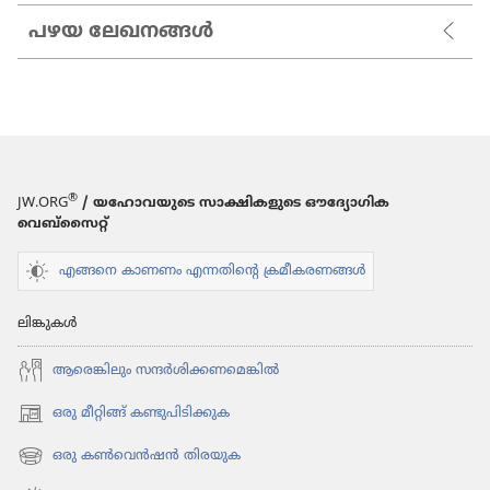
പഴയ ലേഖനങ്ങൾ
®
JW.ORG
/ യഹോവയുടെ സാക്ഷികളുടെ ഔദ്യോഗിക
വെബ്സൈറ്റ്
എങ്ങനെ കാണണം എന്നതിന്റെ ക്രമീകരണങ്ങൾ
ലിങ്കുകൾ
ആരെങ്കി​ലും സന്ദർശി​ക്ക​ണ​മെ​ങ്കിൽ
ഒരു മീറ്റിങ്ങ് കണ്ടുപിടിക്കുക
(പുതിയ
പേജ്
ഒരു കൺവെൻഷൻ തിരയുക
(പുതിയ
തുറക്കുക)
പേജ്