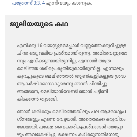
പത്രോസ്‌ 3:3, 4
എന്നിവ​യും കാണുക.
ജൂലി​യ​യു​ടെ കഥ
എനിക്കു 16 വയസ്സു​ള്ള​പ്പോൾ വണ്ണത്തെ​ക്കു​റി​ച്ചു​ള്ള
ചിന്ത ഒരു വലിയ പ്രശ്‌ന​മാ​യി​രു​ന്നു. അമിത​വ​ണ്ണ​മൊ​
ന്നും എനിക്കു​ണ്ടാ​യി​രു​ന്നി​ല്ല, എന്നാൽ അത്ര
മെലിഞ്ഞ ശരീര​പ്ര​കൃ​തി​യു​മാ​യി​രു​ന്നില്ല. എന്നാലും
കുറച്ചു​കൂ​ടെ മെലി​ഞ്ഞാൽ ആൺകു​ട്ടി​ക​ളു​ടെ ശ്രദ്ധ
ആകർഷി​ക്കാ​നാ​കു​മെന്നു ഞാൻ ചിന്തിച്ചു.
അങ്ങനെ, മെലി​യാൻവേ​ണ്ടി ഞാൻ പട്ടിണി
കിടക്കാൻ തുടങ്ങി.
ഞാൻ ശരിക്കും മെലി​ഞ്ഞെ​ങ്കി​ലും പല ആരോ​ഗ്യ​പ്ര​
ശ്‌ന​ങ്ങ​ളും എന്നെ വേട്ടയാ​ടി. അതൊക്കെ ഒരുവി​ധം
ഭേദമാ​യി. പക്ഷേ വൈകാ​രി​ക​പ്ര​ശ്‌നങ്ങൾ അപ്പോ​
ഴും അവശേ​ഷി​ച്ചു. ഭക്ഷണം കഴിക്കു​ന്ന​തി​നോ​ടു