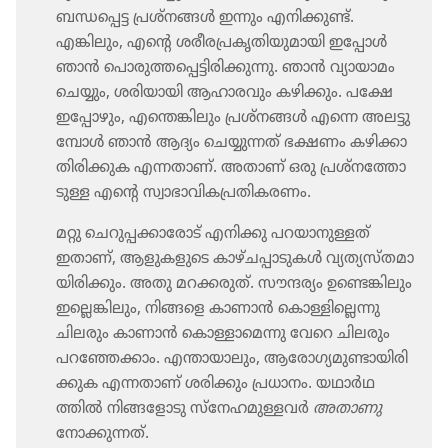
ബന്ധപ്പെട്ട പ്രശ്‌ന​ങ്ങൾ ഇന്നും എനിക്കുണ്ട്‌.
എങ്കിലും, എന്റെ ശരീര​പ്ര​കൃ​തി​യു​മാ​യി ഇപ്പോൾ
ഞാൻ പൊരു​ത്ത​പ്പെ​ട്ടി​രി​ക്കു​ന്നു. ഞാൻ വ്യായാ​മം
ചെയ്യും, ശരിയാ​യി ആഹാര​വും കഴിക്കും. പക്ഷേ
ഇപ്പോ​ഴും, എന്തെങ്കി​ലും പ്രശ്‌ന​ങ്ങൾ എന്നെ അലട്ടു​
മ്പോൾ ഞാൻ ആദ്യം ചെയ്യു​ന്നത്‌ ഭക്ഷണം കഴിക്കാ​
തി​രി​ക്കു​ക എന്നതാണ്‌. അതാണ്‌ ഒരു പ്രശ്‌ന​ത്തോ​
ടു​ള്ള എന്റെ സ്വാഭാ​വി​ക​പ്ര​തി​ക​രണം.
മറ്റു ചെറു​പ്പ​ക്കാ​രോട്‌ എനിക്കു പറയാ​നു​ള്ളത്‌
ഇതാണ്‌, ആളുക​ളു​ടെ കാഴ്‌ച​പ്പാ​ടു​കൾ വ്യത്യ​സ്‌ത​മാ​
യി​രി​ക്കും. അതു മറക്കരുത്‌. സൗന്ദര്യം ഉണ്ടെങ്കി​ലും
ഇല്ലെങ്കി​ലും, നിങ്ങളെ കാണാൻ കൊള്ളി​ല്ലെ​ന്നു
ചിലരും കാണാൻ കൊള്ളാ​മെ​ന്നു വേറെ ചിലരും
പറഞ്ഞേ​ക്കാം. എന്തായാ​ലും, ആരോ​ഗ്യ​മു​ണ്ടാ​യി​രി​
ക്കുക എന്നതാണ്‌ ശരിക്കും പ്രധാനം. യഥാർഥ​
ത്തിൽ നിങ്ങ​ളോ​ടു സ്‌നേ​ഹ​മു​ള്ള​വർ
അതാണു
നോക്കു​ന്നത്‌.