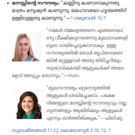
മനസ്സിന്റെ സൗന്ദര്യം.
“കണ്ണിനു കാണാ​നാ​കു​ന്ന​തു
മാത്രം മനുഷ്യൻ കാണുന്നു. യഹോ​വ​യോ ഹൃദയ​ത്തിന്‌
ഉള്ളിലു​ള്ള​തു കാണുന്നു.”—
1 ശമുവേൽ 16:7
.
“നമ്മൾ നമ്മളെ​ത്ത​ന്നെ എങ്ങനെ​യാ​
ണു വീക്ഷി​ക്കു​ന്ന​തെ​ന്നു മുഖഭാ​വ​ങ്ങ​ളി​
ലൂ​ടെ വായി​ച്ചെ​ടു​ക്കാ​നാ​കും. ഉള്ള
സൗന്ദര്യ​ത്തിൽ ഒരാൾ തൃപ്‌ത​നാ​ണെ​
ങ്കിൽ മറ്റുള്ളവർ അതു തിരി​ച്ച​റി​യും.
സ്വാഭാ​വി​ക​മാ​യി ആളുകൾക്ക്‌ അയാ​
ളോട്‌ അടുപ്പം തോന്നും.”—സാറ.
“മുഖസൗ​ന്ദ​ര്യം ഒറ്റനോ​ട്ട​ത്തിൽ
ആളുകൾ ശ്രദ്ധി​ച്ചേ​ക്കാം. പക്ഷേ
നിങ്ങളു​ടെ മനസ്സിന്റെ സൗന്ദര്യ​വും നല്ല
ഗുണങ്ങ​ളും ആയിരി​ക്കും ആളുകൾ
എന്നും ഓർത്തി​രി​ക്കു​ക.”—ഫിലിഷ്യ.
സുഭാ​ഷി​ത​ങ്ങൾ 11:22;
കൊ​ലോ​സ്യർ 3:10,
12;
1