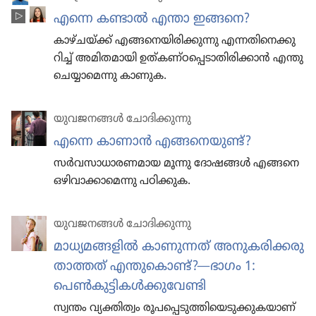
എന്നെ കണ്ടാൽ എന്താ ഇങ്ങനെ?
കാഴ്‌ച​യ്‌ക്ക്‌ എങ്ങനെ​യി​രി​ക്കു​ന്നു എന്നതി​നെ​ക്കു​
റിച്ച്‌ അമിത​മാ​യി ഉത്‌ക​ണ്‌ഠ​പ്പെ​ടാ​തി​രി​ക്കാൻ എന്തു
ചെയ്യാ​മെന്നു കാണുക.
യുവജ​ന​ങ്ങൾ ചോദി​ക്കു​ന്നു
എന്നെ കാണാൻ എങ്ങനെ​യുണ്ട്‌?
സർവസാ​ധാ​ര​ണ​മാ​യ മൂന്നു ദോഷങ്ങൾ എങ്ങനെ
ഒഴിവാ​ക്കാ​മെ​ന്നു പഠിക്കുക.
യുവജ​ന​ങ്ങൾ ചോദി​ക്കു​ന്നു
മാധ്യ​മ​ങ്ങ​ളിൽ കാണു​ന്നത്‌ അനുക​രി​ക്ക​രു​
താ​ത്തത്‌ എന്തു​കൊണ്ട്‌?—ഭാഗം 1:
പെൺകു​ട്ടി​കൾക്കു​വേണ്ടി
സ്വന്തം വ്യക്തി​ത്വം രൂപ​പ്പെ​ടു​ത്തി​യെ​ടു​ക്കു​ക​യാണ്‌