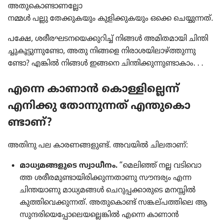
അതു​കൊ​ണ്ടാ​ണ​ല്ലോ
നമ്മൾ പല്ലു തേക്കു​ക​യും കുളി​ക്കു​ക​യും ഒക്കെ ചെയ്യു​ന്നത്‌.
പക്ഷേ, ശരീര​ഘ​ട​ന​യെ​ക്കു​റിച്ച്‌ നിങ്ങൾ അമിത​മാ​യി ചിന്തി​
ച്ചു​കൂ​ട്ടു​ന്നു​ണ്ടോ, അതു നിങ്ങളെ നിരാ​ശ​യി​ലാ​ഴ്‌ത്തു​ന്നു​
ണ്ടോ? എങ്കിൽ നിങ്ങൾ ഇങ്ങനെ ചിന്തി​ക്കു​ന്നു​ണ്ടാ​കാം. . .
എന്നെ കാണാൻ കൊള്ളി​ല്ലെന്ന്‌
എനിക്കു തോന്നു​ന്നത്‌ എന്തു​കൊ​
ണ്ടാണ്‌?
അതിനു പല കാരണ​ങ്ങ​ളുണ്ട്‌. അവയിൽ ചിലതാണ്‌:
മാധ്യ​മ​ങ്ങ​ളു​ടെ സ്വാധീ​നം.
“മെലിഞ്ഞ്‌ നല്ല വടി​വൊ​
ത്ത ശരീര​മു​ണ്ടാ​യി​രി​ക്കു​ന്ന​താ​ണു സൗന്ദര്യം എന്ന
ചിന്തയാ​ണു മാധ്യ​മ​ങ്ങൾ ചെറു​പ്പ​ക്കാ​രു​ടെ മനസ്സിൽ
കുത്തി​വെ​ക്കു​ന്നത്‌. അതു​കൊണ്ട്‌ സങ്കല്‌പ​ത്തി​ലെ ആ
സുന്ദരി​യെ​പ്പോ​ലെ​യ​ല്ലെ​ങ്കിൽ എന്നെ കാണാൻ