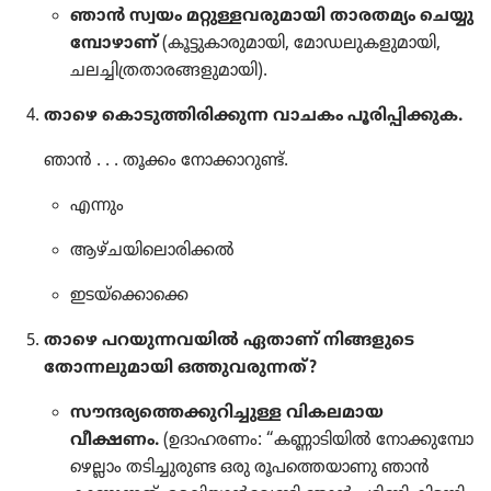
ഞാൻ സ്വയം മറ്റുള്ള​വ​രു​മാ​യി താരത​മ്യം ചെയ്യു​
മ്പോ​ഴാണ്‌
(കൂട്ടു​കാ​രു​മാ​യി, മോഡ​ലു​ക​ളു​മാ​യി,
ചലച്ചി​ത്ര​താ​ര​ങ്ങ​ളു​മാ​യി).
താഴെ കൊടു​ത്തി​രി​ക്കു​ന്ന വാചകം പൂരി​പ്പി​ക്കു​ക.
ഞാൻ . . . തൂക്കം നോക്കാ​റുണ്ട്‌.
എന്നും
ആഴ്‌ചയിലൊരിക്കൽ
ഇടയ്‌ക്കൊക്കെ
താഴെ പറയു​ന്ന​വ​യിൽ ഏതാണ്‌ നിങ്ങളു​ടെ
തോന്ന​ലു​മാ​യി ഒത്തുവ​രു​ന്നത്‌?
സൗന്ദര്യ​ത്തെ​ക്കു​റി​ച്ചുള്ള വികല​മാ​യ
വീക്ഷണം.
(ഉദാഹ​ര​ണം: “കണ്ണാടി​യിൽ നോക്കു​മ്പോ​
ഴെ​ല്ലാം തടിച്ചു​രു​ണ്ട ഒരു രൂപ​ത്തെ​യാ​ണു ഞാൻ