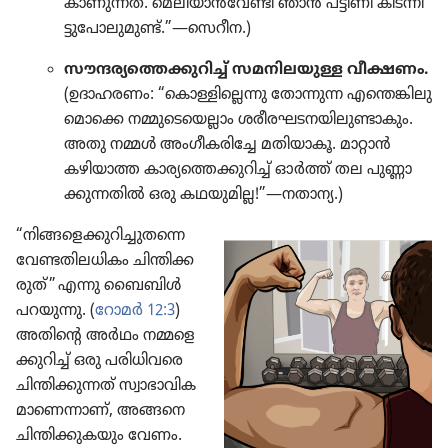
കാണു​ന്നത്‌. മെലി​യാൻവേ​ണ്ടി ഞാൻ പട്ടിണി കിടന്നി​
ട്ടു​പോ​ലു​മുണ്ട്‌.”—സെറീന.)
സൗന്ദര്യ​ത്തെ​ക്കു​റിച്ച്‌ സമനി​ല​യു​ള്ള വീക്ഷണം.
(ഉദാഹ​ര​ണം: “കൊള്ളി​ല്ലെ​ന്നു തോന്നുന്ന എന്തെങ്കി​ലു​
മൊ​ക്കെ നമ്മു​ടെ​യെ​ല്ലാം ശരീര​ഘ​ട​ന​യി​ലു​ണ്ടാ​കും.
അതു നമ്മൾ അംഗീ​ക​രി​ച്ചേ മതിയാ​കൂ. മാറ്റാൻ
കഴിയാത്ത കാര്യ​ത്തെ​ക്കു​റിച്ച്‌ ഓർത്ത്‌ തല പുണ്ണാ​
ക്കു​ന്ന​തിൽ ഒരു കഥയു​മി​ല്ല!”—നതാന്യ.)
“നിങ്ങ​ളെ​ക്കു​റി​ച്ചു​ത​ന്നെ
വേണ്ടതി​ല​ധി​കം ചിന്തി​ക്ക​
രുത്‌” എന്നു ബൈബിൾ
പറയുന്നു. (
റോമർ 12:3
)
അതിന്റെ അർഥം നമ്മളെ​
ക്കു​റിച്ച്‌ ഒരു പരിധി​വ​രെ
ചിന്തി​ക്കു​ന്നത്‌ സ്വാഭാ​വി​ക​
മാ​ണെ​ന്നാണ്‌, അങ്ങനെ
ചിന്തി​ക്കു​ക​യും വേണം.