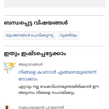
ബന്ധപ്പെട്ട വിഷയങ്ങൾ
യുവജ​ന​ങ്ങൾ ചോദി​ക്കു​ന്നു
വ്യക്തി​ത്വം
ഇതും ഇഷ്ടപ്പെട്ടേക്കാം
അഭ്യാ​സ​ങ്ങൾ
നിങ്ങളെ കാണാൻ എങ്ങനെ​യു​ണ്ടെന്ന്‌
നോക്കാം
ഏറ്റവും നല്ല വേഷവി​ധാ​ന​മു​ണ്ടാ​യി​രി​ക്കാൻ ഈ
അഭ്യാസം നിങ്ങളെ സഹായി​ക്കും
സമപ്രായക്കാർ പറയുന്നത്