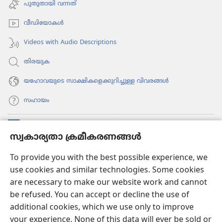
പുതുതായി വന്നത്‌
തുറക്കുക)
വീഡി​യോ​കൾ
Videos with Audio Descriptions
തിരയുക
യഹോവയുടെ സാക്ഷികളെക്കുറിച്ചുള്ള വിവരങ്ങൾ
സഹായം
സംഭാവനകൾ
(പുതിയ
സ്വകാര്യതാ ക്രമീകരണങ്ങൾ
പേജ്
തുറക്കുക)
വാച്ച്ടവര്‍ ഓണ്‍ലൈന്‍ ലൈബ്രറി
To provide you with the best possible experience, we
(പുതിയ
use cookies and similar technologies. Some cookies
പേജ്
JW ഹബ്ബ്
തുറക്കുക)
are necessary to make our website work and cannot
(പുതിയ
be refused. You can accept or decline the use of
പേജ്
JW ലൈ​ബ്ര​റി
തുറക്കുക)
additional cookies, which we use only to improve
your experience. None of this data will ever be sold or