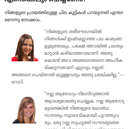
നിങ്ങളു​ടെ പ്രായ​ത്തി​ലു​ള്ള ചില കുട്ടികൾ പറയു​ന്നത്‌ എന്താ​
ണെ​ന്നു നോക്കാം.
“നിങ്ങളു​ടെ ശരീര​ഘ​ട​ന​യിൽ
നിങ്ങൾക്ക്‌ ഇഷ്ടമല്ലാത്ത പല കാര്യ​ങ്ങ​
ളു​മു​ണ്ടാ​കും. പക്ഷേ അവയിൽ പലതും
മാറ്റാൻ കഴിയാ​ത്ത​വ​യാണ്‌. അതു​
കൊണ്ട്‌ അവ അങ്ങനെ​ത​ന്നെ അംഗീ​ക​
രി​ക്കു​ന്ന​താണ്‌ ഏറ്റവും നല്ലത്‌.
അങ്ങനെ ചെയ്‌താൽ മറ്റുള്ള​വ​രും അതു ശ്രദ്ധി​ക്കി​ല്ല.”—
റോറി.
“നല്ല ആരോ​ഗ്യം നിലനി​റു​ത്താൻ
ആവശ്യ​മാ​യ​തു ചെയ്യുക. നല്ല ആരോ​ഗ്യ​
മു​ണ്ടെ​ങ്കിൽ നിങ്ങളു​ടെ യഥാർഥ
സൗന്ദര്യം സ്വാഭാ​വി​ക​മാ​യി പുറത്തു​വ​
രും. ഒരു നല്ല സുഹൃത്ത്‌ സൗന്ദര്യ​ത്തെ​