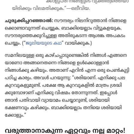
ക്കാ​ളു​പ​രി നിങ്ങളു​ടെ വ്യക്തി​ത്വ​ത്തെ​യാ​
യി​രി​ക്കും വിലമ​തി​ക്കു​ക.”—ഒലീവിയ.
ചുരു​ക്കി​പ്പ​റ​ഞ്ഞാൽ:
സൗന്ദര്യം നിലനി​റു​ത്താൻ നിങ്ങ​ളെ​
ക്കൊ​ണ്ടാ​വു​ന്നത്‌ ചെയ്യുക. ബാക്കി​യെ​ല്ലാം വിട്ടു​ക​ള​യു​ക.
സൗന്ദര്യ​ത്തെ​ക്കു​റി​ച്ചു​ള്ള അതിരു​ക​ടന്ന ആശങ്ക അപകടം
ചെയ്യും. (“
ജൂലി​യ​യു​ടെ കഥ
” വായി​ക്കു​ക.)
സമനി​ല​യു​ള്ള ഒരു കാഴ്‌ച​പ്പാ​ടു​ണ്ടെ​ങ്കിൽ നിങ്ങൾ എങ്ങനെ​
യാ​ണോ അങ്ങനെ​ത​ന്നെ നിങ്ങളെ ഉൾക്കൊ​ള്ളാൻ
നിങ്ങൾക്കു കഴിയും. അതാണ്‌ എറിൻ എന്ന ഒരു പെൺകു​ട്ടി
പഠിച്ച കാര്യം. അവൾ പറയുന്നു: “ശരിയാണ്‌. എനിക്കു പല
കുറവു​ക​ളു​മുണ്ട്‌. പക്ഷേ ആ കുറവു​ക​ളിൽ മാത്രം ശ്രദ്ധി​
ക്കു​മ്പോ​ഴാണ്‌ എനിക്കു വിഷമം തോന്നു​ന്നത്‌. ഇപ്പോൾ
ഞാൻ പതിവാ​യി വ്യായാ​മം ചെയ്യാ​റുണ്ട്‌, ശരിയാ​യി
ഭക്ഷണവും കഴിക്കും. ബാക്കി​യെ​ല്ലാം തനിയെ ശരിയാ​യി​
ക്കോ​ളും.”
വരുത്താ​നാ​കു​ന്ന ഏറ്റവും നല്ല മാറ്റം!