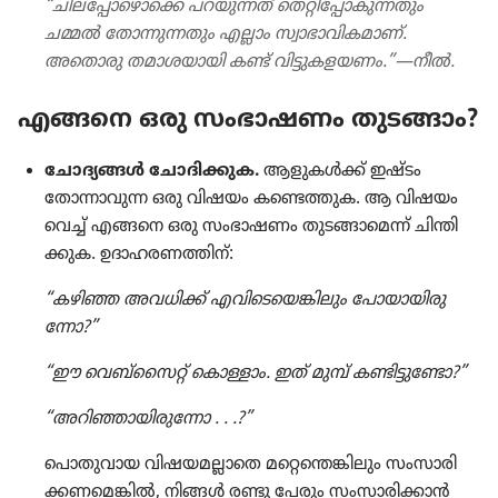
“ചില​പ്പോ​ഴൊ​ക്കെ പറയു​ന്നത്‌ തെറ്റി​പ്പോ​കു​ന്ന​തും
ചമ്മൽ തോന്നു​ന്ന​തും എല്ലാം സ്വാഭാ​വി​ക​മാണ്‌.
അതൊരു തമാശ​യാ​യി കണ്ട്‌ വിട്ടു​ക​ള​യണം.”—നീൽ.
എങ്ങനെ ഒരു സംഭാ​ഷണം തുടങ്ങാം?
ചോദ്യ​ങ്ങൾ ചോദി​ക്കുക.
ആളുകൾക്ക്‌ ഇഷ്ടം
തോന്നാ​വുന്ന ഒരു വിഷയം കണ്ടെത്തുക. ആ വിഷയം​
വെച്ച്‌ എങ്ങനെ ഒരു സംഭാ​ഷണം തുടങ്ങാ​മെന്ന്‌ ചിന്തി​
ക്കുക. ഉദാഹ​ര​ണ​ത്തിന്‌:
“കഴിഞ്ഞ അവധിക്ക്‌ എവി​ടെ​യെ​ങ്കി​ലും പോയാ​യി​രു​
ന്നോ?”
“ഈ വെബ്‌​സൈറ്റ്‌ കൊള്ളാം. ഇത്‌ മുമ്പ്‌ കണ്ടിട്ടു​ണ്ടോ?”
“അറിഞ്ഞാ​യി​രു​ന്നോ . . .?”
പൊതു​വാ​യ വിഷയ​മ​ല്ലാ​തെ മറ്റെ​ന്തെ​ങ്കി​ലും സംസാ​രി​
ക്ക​ണ​മെ​ങ്കിൽ, നിങ്ങൾ രണ്ടു പേരും സംസാ​രി​ക്കാൻ