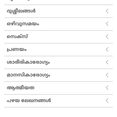
ദുശ്ശീലങ്ങൾ
ഒഴിവുസമയം
സെക്സ്
പ്രണയം
ശാരീരികാരോഗ്യം
മാനസികാരോഗ്യം
ആത്മീയത
പഴയ ലേഖനങ്ങൾ