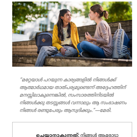
“മറ്റേയാൾ പറയുന്ന കാര്യ​ങ്ങ​ളിൽ നിങ്ങൾക്ക്‌
ആത്മാർഥ​മായ താത്‌പ​ര്യ​മു​ണ്ടെന്ന്‌ അദ്ദേഹ​ത്തിന്‌
മനസ്സി​ലാ​കു​ന്നെ​ങ്കിൽ, സംസാ​ര​ത്തി​നി​ട​യിൽ
നിങ്ങൾക്കു തടസ്സങ്ങൾ വന്നാലും ആ സംഭാ​ഷണം
നിങ്ങൾ രണ്ടു​പേ​രും ആസ്വദി​ക്കും.”—മേരി.
ചെയ്യാനാകുന്നത്‌:
നിങ്ങൾ ആരോ​ടാ​