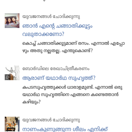
യുവജ​ന​ങ്ങൾ ചോദി​ക്കു​ന്നു
ഞാൻ എന്റെ ചങ്ങാതി​ക്കൂ​ട്ടം
വലുതാക്കണോ?
കൊച്ച്‌ ചങ്ങാതി​ക്കൂ​ട്ട​മാണ്‌ രസം. എന്നാൽ എപ്പോ​
ഴും അതു നല്ലതല്ല. എന്തു​കൊണ്ട്‌?
ബോർഡി​ലെ രേഖാ​ചി​ത്രീ​ക​ര​ണം
ആരാണ്‌ യഥാർഥ സുഹൃത്ത്‌?
കപടസു​ഹൃ​ത്തു​ക്കൾ ധാരാ​ള​മുണ്ട്‌. എന്നാൽ ഒരു
യഥാർഥ സുഹൃ​ത്തി​നെ എങ്ങനെ കണ്ടെത്താൻ
കഴിയും?
യുവജ​ന​ങ്ങൾ ചോദി​ക്കു​ന്നു
നാണം​കു​ണു​ങ്ങുന്ന ശീലം എനിക്ക്‌