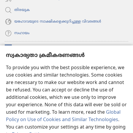
തിരയുക
യഹോവയുടെ സാക്ഷികളെക്കുറിച്ചുള്ള വിവരങ്ങൾ
സഹായം
സംഭാവനകൾ
(പുതിയ
സ്വകാര്യതാ ക്രമീകരണങ്ങൾ
പേജ്
തുറക്കുക)
വാച്ച്ടവര്‍ ഓണ്‍ലൈന്‍ ലൈബ്രറി
To provide you with the best possible experience, we
(പുതിയ
use cookies and similar technologies. Some cookies
പേജ്
JW ഹബ്ബ്
തുറക്കുക)
are necessary to make our website work and cannot
(പുതിയ
be refused. You can accept or decline the use of
പേജ്
JW ലൈ​ബ്ര​റി
തുറക്കുക)
additional cookies, which we use only to improve
your experience. None of this data will ever be sold or
വാച്ച്‌ടവർ ലൈ​ബ്രറി
used for marketing. To learn more, read the
Global
Policy on Use of Cookies and Similar Technologies
.
You can customize your settings at any time by going