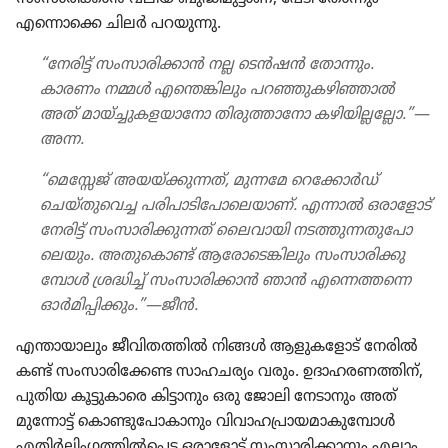
എന്നൊക്കെ ചിലർ പറയുന്നു.
“നേരിട്ട്‌ സംസാ​രി​ക്കാൻ നല്ല ടെൻഷൻ തോന്നും.
കാരണം നമ്മൾ എന്തെങ്കി​ലും പറഞ്ഞു​ക​ഴി​ഞ്ഞാൽ
അത്‌ മായ്‌ച്ചു​ക​ള​യാ​നോ തിരു​ത്താ​നോ കഴിയി​ല്ല​ല്ലോ.”—
അന്ന.
“മെസ്സേജ്‌ അയയ്‌ക്കു​ന്നത്‌, മുന്നമേ റെക്കോർഡ്‌
ചെയ്‌തു​വെച്ച പരിപാ​ടി​പോ​ലെ​യാണ്‌. എന്നാൽ ഒരാ​ളോട്‌
നേരിട്ട്‌ സംസാ​രി​ക്കു​ന്നത്‌ ലൈവാ​യി നടത്തു​ന്ന​തു​പോ​
ലെ​യും. അതു​കൊണ്ട്‌ ആരോ​ടെ​ങ്കി​ലും സംസാ​രി​ക്കു​
മ്പോൾ ശ്രദ്ധിച്ച്‌ സംസാ​രി​ക്കാൻ ഞാൻ എന്നെത്തന്നെ
ഓർമി​പ്പി​ക്കും.”—ജീൻ.
എന്തായാ​ലും ജീവി​ത​ത്തിൽ നിങ്ങൾ ആളുക​ളോട്‌ നേരിൽ
കണ്ട്‌ സംസാ​രി​ക്കേണ്ട സാഹച​ര്യം വരും. ഉദാഹ​ര​ണ​ത്തിന്‌,
പുതിയ കൂട്ടു​കാ​രെ കിട്ടാ​നും ഒരു ജോലി നേടാ​നും അത്‌
മുന്നോട്ട്‌ കൊണ്ടു​പോ​കാ​നും വിവാ​ഹ​പ്രാ​യ​മാ​കു​മ്പോൾ
എതിർലിം​ഗ​ത്തിൽപ്പെട്ട ഒരാ​ളോട്‌ സംസാ​രി​ക്കാ​നും എല്ലാം