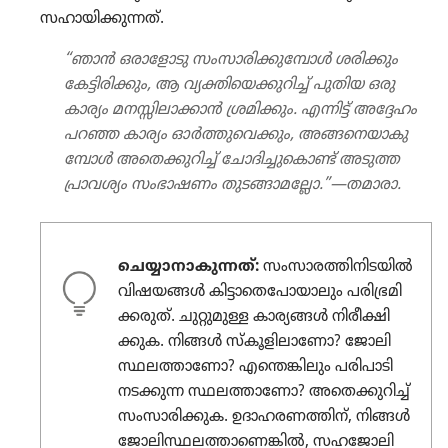
സഹായി​ക്കു​ന്നത്‌.
“ഞാൻ ഒരാ​ളോ​ടു സംസാ​രി​ക്കു​മ്പോൾ ശരിക്കും
കേട്ടി​രി​ക്കും, ആ വ്യക്തി​യെ​ക്കു​റിച്ച്‌ പുതിയ ഒരു
കാര്യം മനസ്സി​ലാ​ക്കാൻ ശ്രമി​ക്കും. എന്നിട്ട്‌ അദ്ദേഹം
പറഞ്ഞ കാര്യം ഓർത്തു​വെ​ക്കും, അങ്ങനെ​യാ​കു​
മ്പോൾ അതെക്കു​റിച്ച്‌ ചോദി​ച്ചു​കൊണ്ട്‌ അടുത്ത
പ്രാവ​ശ്യം സംഭാ​ഷണം തുടങ്ങാ​മ​ല്ലോ.”—തമാരാ.
ചെയ്യാനാകുന്നത്‌:
സംസാ​ര​ത്തി​നി​ട​യിൽ
വിഷയങ്ങൾ കിട്ടാ​തെ​പോ​യാ​ലും പരി​ഭ്ര​മി​
ക്ക​രുത്‌. ചുറ്റു​മുള്ള കാര്യങ്ങൾ നിരീ​ക്ഷി​
ക്കുക. നിങ്ങൾ സ്‌കൂ​ളി​ലാ​ണോ? ജോലി​
സ്ഥ​ല​ത്താ​ണോ? എന്തെങ്കി​ലും പരിപാ​ടി
നടക്കുന്ന സ്ഥലത്താ​ണോ? അതെക്കു​റിച്ച്‌
സംസാ​രി​ക്കുക. ഉദാഹ​ര​ണ​ത്തിന്‌, നിങ്ങൾ
ജോലി​സ്ഥ​ല​ത്താ​ണെ​ങ്കിൽ, സഹജോ​ലി​