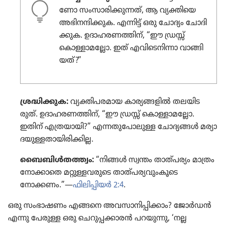
ണോ സംസാ​രി​ക്കു​ന്നത്‌, ആ വ്യക്തിയെ
അഭിന​ന്ദി​ക്കുക. എന്നിട്ട്‌ ഒരു ചോദ്യം ചോദി​
ക്കുക. ഉദാഹ​ര​ണ​ത്തിന്‌, “ഈ ഡ്രസ്സ്‌
കൊള്ളാ​മ​ല്ലോ. ഇത്‌ എവി​ടെ​നി​ന്നാ വാങ്ങി​
യത്‌?”
ശ്രദ്ധി​ക്കു​ക:
വ്യക്തി​പ​ര​മായ കാര്യ​ങ്ങ​ളിൽ തലയി​ട​
രുത്‌. ഉദാഹ​ര​ണ​ത്തിന്‌, “ഈ ഡ്രസ്സ്‌ കൊള്ളാ​മ​ല്ലോ.
ഇതിന്‌ എത്രയാ​യി?” എന്നതു​പോ​ലുള്ള ചോദ്യ​ങ്ങൾ മര്യാ​
ദ​യു​ള്ള​താ​യി​രി​ക്കില്ല.
ബൈബിൾത​ത്ത്വം:
“നിങ്ങൾ സ്വന്തം താത്‌പ​ര്യം മാത്രം
നോക്കാ​തെ മറ്റുള്ള​വ​രു​ടെ താത്‌പ​ര്യ​വും​കൂ​ടെ
നോക്കണം.”—
ഫിലി​പ്പി​യർ 2:4
.
ഒരു സംഭാ​ഷണം എങ്ങനെ അവസാ​നി​പ്പി​ക്കാം? ജോർഡൻ
എന്നു പേരുള്ള ഒരു ചെറു​പ്പ​ക്കാ​രൻ പറയുന്നു, ‘നല്ല