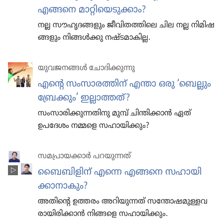
എങ്ങനെ മാറ്റി​യെ​ടു​ക്കാം?
നല്ല സൗഹൃ​ദ​ങ്ങ​ളും ജീവി​ത​ത്തി​ലെ ചില നല്ല നിമി​ഷ​
ങ്ങ​ളും നിങ്ങൾക്കു നഷ്ടമാ​കില്ല.
യുവജ​ന​ങ്ങൾ ചോദി​ക്കു​ന്നു
എന്റെ സംസാ​ര​ത്തിന്‌ എന്താ ഒരു ‘ബെല്ലും
ബ്രേക്കും’ ഇല്ലാത്തത്‌?
സംസാ​രി​ക്കു​ന്ന​തി​നു മുമ്പ്‌ ചിന്തി​ക്കാൻ ഏത്‌
ഉപദേശം നമ്മളെ സഹായി​ക്കും?
സമപ്രായക്കാർ പറയുന്നത്
ബൈബി​ളിന്‌ എന്നെ എങ്ങനെ സഹായി​
ക്കാ​നാ​കും?
അതിന്റെ ഉത്തരം അറിയു​ന്നത്‌ സന്തോ​ഷ​മു​ള്ള​വ​
രാ​യി​രി​ക്കാൻ നിങ്ങളെ സഹായി​ക്കും.