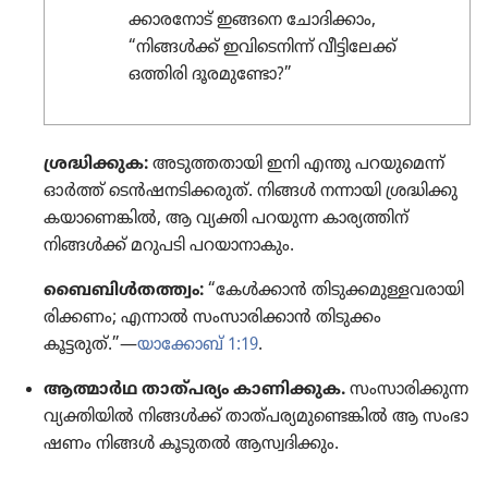
ക്കാ​ര​നോട്‌ ഇങ്ങനെ ചോദി​ക്കാം,
“നിങ്ങൾക്ക്‌ ഇവി​ടെ​നിന്ന്‌ വീട്ടി​ലേക്ക്‌
ഒത്തിരി ദൂരമു​ണ്ടോ?”
ശ്രദ്ധി​ക്കു​ക:
അടുത്ത​താ​യി ഇനി എന്തു പറയു​മെന്ന്‌
ഓർത്ത്‌ ടെൻഷ​ന​ടി​ക്ക​രുത്‌. നിങ്ങൾ നന്നായി ശ്രദ്ധി​ക്കു​
ക​യാ​ണെ​ങ്കിൽ, ആ വ്യക്തി പറയുന്ന കാര്യ​ത്തിന്‌
നിങ്ങൾക്ക്‌ മറുപടി പറയാ​നാ​കും.
ബൈബിൾത​ത്ത്വം:
“കേൾക്കാൻ തിടു​ക്ക​മു​ള്ള​വ​രാ​യി​
രി​ക്കണം; എന്നാൽ സംസാ​രി​ക്കാൻ തിടുക്കം
കൂട്ടരുത്‌.”—
യാക്കോബ്‌ 1:19
.
ആത്മാർഥ താത്‌പ​ര്യം കാണി​ക്കുക.
സംസാ​രി​ക്കുന്ന
വ്യക്തി​യിൽ നിങ്ങൾക്ക്‌ താത്‌പ​ര്യ​മു​ണ്ടെ​ങ്കിൽ ആ സംഭാ​
ഷണം നിങ്ങൾ കൂടുതൽ ആസ്വദി​ക്കും.