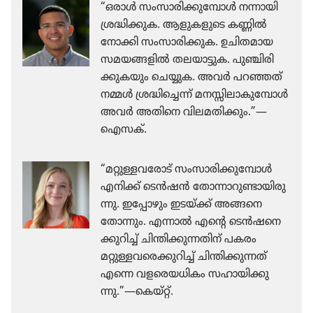
“ഒരാൾ സംസാ​രി​ക്കു​മ്പോൾ നന്നായി
ശ്രദ്ധി​ക്കുക. ആളുക​ളു​ടെ കണ്ണിൽ
നോക്കി സംസാ​രി​ക്കുക. ഉചിത​മായ
സമയങ്ങ​ളിൽ തലയാ​ട്ടുക. പുഞ്ചി​രി​
ക്കു​ക​യും ചെയ്യുക. അവർ പറഞ്ഞത്‌
നമ്മൾ ശ്രദ്ധി​ച്ചെന്ന്‌ മനസ്സി​ലാ​കു​മ്പോൾ
അവർ അതിനെ വിലമ​തി​ക്കും.”—
ഐസക്‌.
“മറ്റുള്ളവരോട്‌ സംസാ​രി​ക്കു​മ്പോൾ
എനിക്ക്‌ ടെൻഷൻ തോന്നാ​റു​ണ്ടാ​യി​രു​
ന്നു. ഇപ്പോ​ഴും ഇടയ്‌ക്ക്‌ അങ്ങനെ
തോന്നും. എന്നാൽ എന്റെ ടെൻഷ​നെ​
ക്കു​റിച്ച്‌ ചിന്തി​ക്കു​ന്ന​തിന്‌ പകരം
മറ്റുള്ള​വ​രെ​ക്കു​റിച്ച്‌ ചിന്തി​ക്കു​ന്നത്‌
എന്നെ വളരെ​യ​ധി​കം സഹായി​ക്കു​
ന്നു.”—കെയ്‌റ്റ്‌.