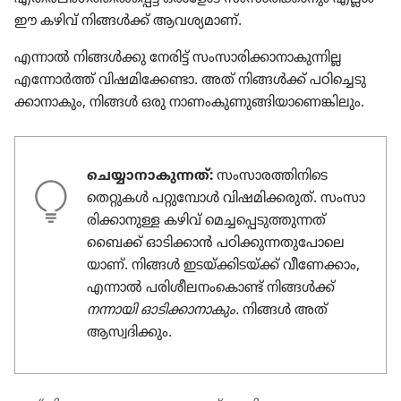
ഈ കഴിവ്‌ നിങ്ങൾക്ക്‌ ആവശ്യ​മാണ്‌.
എന്നാൽ നിങ്ങൾക്കു നേരിട്ട്‌ സംസാ​രി​ക്കാ​നാ​കു​ന്നില്ല
എന്നോർത്ത്‌ വിഷമി​ക്കേണ്ടാ. അത്‌ നിങ്ങൾക്ക്‌ പഠി​ച്ചെ​ടു​
ക്കാ​നാ​കും, നിങ്ങൾ ഒരു നാണം​കു​ണു​ങ്ങി​യാ​ണെ​ങ്കി​ലും.
ചെയ്യാനാകുന്നത്‌:
സംസാ​ര​ത്തി​നി​ടെ
തെറ്റുകൾ പറ്റു​മ്പോൾ വിഷമി​ക്ക​രുത്‌. സംസാ​
രി​ക്കാ​നുള്ള കഴിവ്‌ മെച്ച​പ്പെ​ടു​ത്തു​ന്നത്‌
ബൈക്ക്‌ ഓടി​ക്കാൻ പഠിക്കു​ന്ന​തു​പോ​ലെ​
യാണ്‌. നിങ്ങൾ ഇടയ്‌ക്കി​ട​യ്‌ക്ക്‌ വീണേ​ക്കാം,
എന്നാൽ പരിശീ​ല​നം​കൊണ്ട്‌ നിങ്ങൾക്ക്‌
നന്നായി ഓടി​ക്കാ​നാ​കും.
നിങ്ങൾ അത്‌
ആസ്വദി​ക്കും.