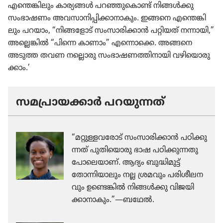
എന്തെങ്കി​ലും കാര്യങ്ങൾ പറഞ്ഞു​കൊണ്ട്‌ നിങ്ങൾക്കു
സംഭാ​ഷണം അവസാ​നി​പ്പി​ക്കാ​നാ​കും. ഇങ്ങനെ എന്തെങ്കി​
ലും പറയാം, “നിങ്ങ​ളോട്‌ സംസാ​രി​ക്കാൻ പറ്റിയത്‌ നന്നായി,”
അല്ലെങ്കിൽ “പിന്നെ കാണാം” എന്നൊക്കെ. അങ്ങനെ
അടുത്ത തവണ നല്ലൊരു സംഭാ​ഷ​ണ​ത്തി​നാ​യി വഴി​യൊ​രു​
ക്കാം.’
സമപ്രായക്കാർ പറയു​ന്നത്‌
“മറ്റുള്ളവരോട്‌ സംസാ​രി​ക്കാൻ പഠിക്കു​
ന്നത്‌ പുതി​യൊ​രു ഭാഷ പഠിക്കു​ന്ന​തു​
പോ​ലെ​യാണ്‌. ആദ്യം ബുദ്ധി​മുട്ട്‌
തോന്നി​യാ​ലും നല്ല ശ്രമവും പരിശീ​ല​ന​
വും ഉണ്ടെങ്കിൽ നിങ്ങൾക്കു വിജയി​
ക്കാ​നാ​കും.”—ബഥേൽ.