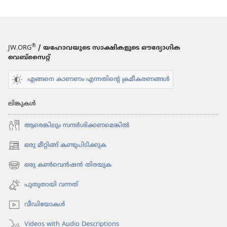
®
JW.ORG
/ യഹോവയുടെ സാക്ഷികളുടെ ഔദ്യോഗിക
വെബ്സൈറ്റ്
എങ്ങനെ കാണണം എന്നതിന്റെ ക്രമീകരണങ്ങൾ
ലിങ്കുകൾ
ആരെങ്കി​ലും സന്ദർശി​ക്ക​ണ​മെ​ങ്കിൽ
ഒരു മീറ്റിങ്ങ് കണ്ടുപിടിക്കുക
(പുതിയ
പേജ്
ഒരു കൺവെൻഷൻ തിരയുക
(പുതിയ
തുറക്കുക)
പേജ്
പുതുതായി വന്നത്‌
തുറക്കുക)
വീഡി​യോ​കൾ
Videos with Audio Descriptions