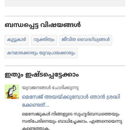
ബന്ധപ്പെട്ട വിഷയങ്ങൾ
കൂട്ടു​കാർ
വ്യക്തി​ത്വം
ജീവിത വൈദ​ഗ്‌ധ്യ​ങ്ങൾ
കൗമാ​ര​ക്കാ​രും യുവ​പ്രാ​യ​ക്കാ​രും
ഇതും ഇഷ്ടപ്പെട്ടേക്കാം
യുവജ​ന​ങ്ങൾ ചോദി​ക്കു​ന്നു
മെസേജ്‌ അയയ്‌ക്കു​മ്പോൾ ഞാൻ ശ്രദ്ധി​
ക്കേ​ണ്ടത്‌...
മെസേ​ജു​കൾ നിങ്ങളു​ടെ സുഹൃ​ദ്‌ബ​ന്ധ​ത്തെ​യും
സത്‌പേ​രി​നെ​യും ബാധിച്ചേക്കാം. എങ്ങനെ​യെ​ന്നു
കണ്ടെത്തുക.