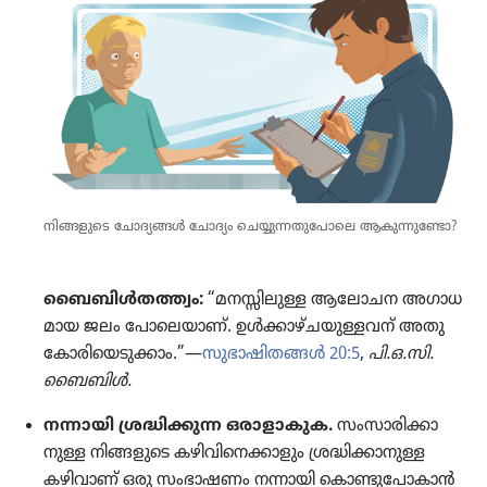
നിങ്ങളുടെ ചോദ്യ​ങ്ങൾ ചോദ്യം ചെയ്യു​ന്ന​തു​പോ​ലെ ആകുന്നു​ണ്ടോ?
ബൈബിൾത​ത്ത്വം:
“മനസ്സി​ലുള്ള ആലോചന അഗാധ​
മായ ജലം പോ​ലെ​യാണ്‌. ഉൾക്കാ​ഴ്‌ച​യു​ള്ള​വന്‌ അതു
കോരി​യെ​ടു​ക്കാം.”—
സുഭാ​ഷി​തങ്ങൾ 20:5
,
പി.ഒ.സി.
ബൈബിൾ.
നന്നായി ശ്രദ്ധി​ക്കുന്ന ഒരാളാ​കുക.
സംസാ​രി​ക്കാ​
നുള്ള നിങ്ങളു​ടെ കഴിവി​നെ​ക്കാ​ളും ശ്രദ്ധി​ക്കാ​നുള്ള
കഴിവാണ്‌ ഒരു സംഭാ​ഷണം നന്നായി കൊണ്ടു​പോ​കാൻ