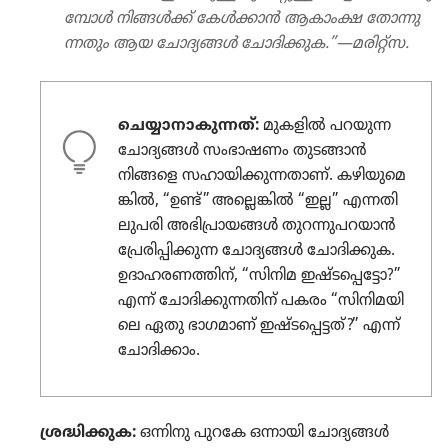
മ്പോൾ നിങ്ങൾക്ക്‌ കേൾക്കാൻ ആകാംക്ഷ തോന്നു​
ന്ന​തും ആയ ചോദ്യ​ങ്ങൾ ചോദി​ക്കുക.”—മരിറ്റ്‌സ.
ചെയ്യാനാകുന്നത്‌:
മുകളിൽ പറയുന്ന
ചോദ്യ​ങ്ങൾ സംഭാ​ഷണം തുടങ്ങാൻ
നിങ്ങളെ സഹായി​ക്കു​ന്ന​താണ്‌. കഴിയു​മെ​
ങ്കിൽ, “ഉണ്ട്‌” അല്ലെങ്കിൽ “ഇല്ല” എന്നതി​
ലു​പരി അഭി​പ്രാ​യങ്ങൾ തുറന്നു​പ​റ​യാൻ
പ്രേരി​പ്പി​ക്കുന്ന ചോദ്യ​ങ്ങൾ ചോദി​ക്കുക.
ഉദാഹ​ര​ണ​ത്തിന്‌, “സിനിമ ഇഷ്ടപ്പെ​ട്ടോ?”
എന്ന്‌ ചോദി​ക്കു​ന്ന​തിന്‌ പകരം “സിനി​മ​യി​
ലെ ഏതു ഭാഗമാണ്‌ ഇഷ്ടപ്പെ​ട്ടത്‌?” എന്ന്‌
ചോദി​ക്കാം.
ശ്രദ്ധി​ക്കു​ക:
ഒന്നിനു പുറകേ ഒന്നായി ചോദ്യ​ങ്ങൾ