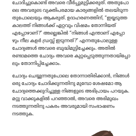
ചോദി​ച്ചു​കൊണ്ട്‌ അവരെ വീർപ്പു​മു​ട്ടി​ക്ക​രുത്‌. അതു​പോ​
ലെ അവരുടെ വ്യക്തി​പ​ര​മായ കാര്യ​ങ്ങ​ളിൽ തലയി​ടു​ന്ന​
തു​പോ​ലെ​യും ആകരുത്‌. ഉദാഹ​ര​ണ​ത്തിന്‌, “ഇയ്യടുത്ത
കാലത്ത്‌ നിങ്ങൾക്ക്‌ ഏറ്റവും വിഷമം തോന്നി​യത്‌
എപ്പോ​ഴാണ്‌?” അല്ലെങ്കിൽ “നിങ്ങൾ എന്താണ്‌ എപ്പോ​
ഴും നീല കളർ ഡ്രസ്സ്‌ ഇടുന്നത്‌?” എന്നതു​പോ​ലുള്ള
ചോദ്യ​ങ്ങൾ അവരെ ബുദ്ധി​മു​ട്ടി​ച്ചേ​ക്കും. അതിൽ
രണ്ടാമത്തെ ചോദ്യം അവരെ കുറ്റ​പ്പെ​ടു​ത്തു​ന്ന​താ​യി​പ്പോ​
ലും തോന്നി​പ്പി​ച്ചേ​ക്കാം.
ചോദ്യം ചെയ്യു​ന്ന​തു​പോ​ലെ തോന്നാ​തി​രി​ക്കാൻ, നിങ്ങൾ
ഒരു ചോദ്യം ചോദി​ക്കു​ന്ന​തി​നു മുമ്പോ ശേഷമോ ആ
ചോദ്യ​ത്തെ​ക്കു​റി​ച്ചുള്ള നിങ്ങളു​ടെ അഭി​പ്രാ​യം പറയുക.
മറ്റു വാക്കു​ക​ളിൽ പറഞ്ഞാൽ, അവരെ അഭിമു​ഖം
നടത്തു​ന്ന​തി​നു പകരം അവരു​മാ​യി സംഭാ​ഷണം
നടത്തുക.