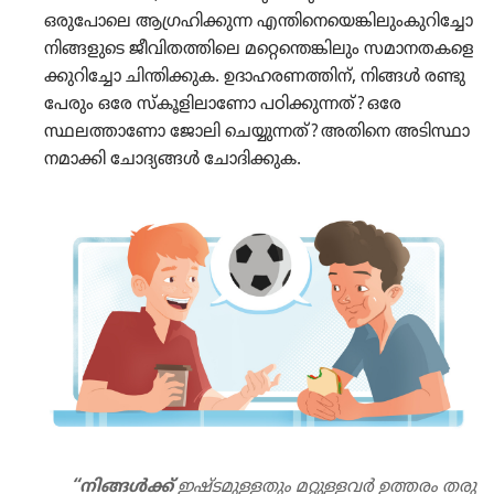
ഒരു​പോ​ലെ ആഗ്രഹി​ക്കുന്ന എന്തി​നെ​യെ​ങ്കി​ലും​കു​റി​ച്ചോ
നിങ്ങളു​ടെ ജീവി​ത​ത്തി​ലെ മറ്റെ​ന്തെ​ങ്കി​ലും സമാന​ത​ക​ളെ​
ക്കു​റി​ച്ചോ ചിന്തി​ക്കുക. ഉദാഹ​ര​ണ​ത്തിന്‌, നിങ്ങൾ രണ്ടു​
പേ​രും ഒരേ സ്‌കൂ​ളി​ലാ​ണോ പഠിക്കു​ന്നത്‌? ഒരേ
സ്ഥലത്താ​ണോ ജോലി ചെയ്യു​ന്നത്‌? അതിനെ അടിസ്ഥാ​
ന​മാ​ക്കി ചോദ്യ​ങ്ങൾ ചോദി​ക്കുക.
“നിങ്ങൾക്ക്‌
ഇഷ്ടമു​ള്ള​തും മറ്റുള്ളവർ ഉത്തരം തരു​