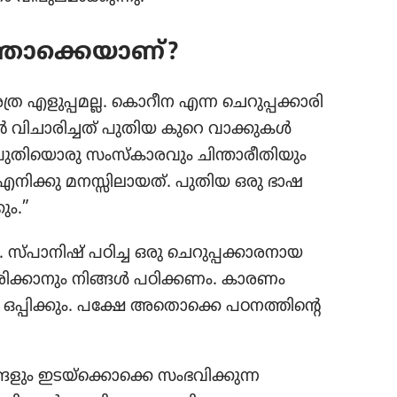
്തൊ​ക്കെ​യാണ്‌?
്ര എളുപ്പമല്ല. കൊറീന എന്ന ചെറു​പ്പ​ക്കാ​രി
 വിചാ​രി​ച്ചത്‌ പുതിയ കുറെ വാക്കുകൾ
ുതി​യൊ​രു സംസ്‌കാ​ര​വും ചിന്താ​രീ​തി​യും
ാണ്‌ എനിക്കു മനസ്സി​ലാ​യത്‌. പുതിയ ഒരു ഭാഷ
ും.”
‌പാ​നിഷ്‌ പഠിച്ച ഒരു ചെറു​പ്പ​ക്കാ​ര​നാ​യ
ിരി​ക്കാ​നും നിങ്ങൾ പഠിക്കണം. കാരണം
ഒപ്പിക്കും. പക്ഷേ അതൊക്കെ പഠനത്തി​ന്റെ
ളും ഇടയ്‌ക്കൊ​ക്കെ സംഭവി​ക്കു​ന്ന