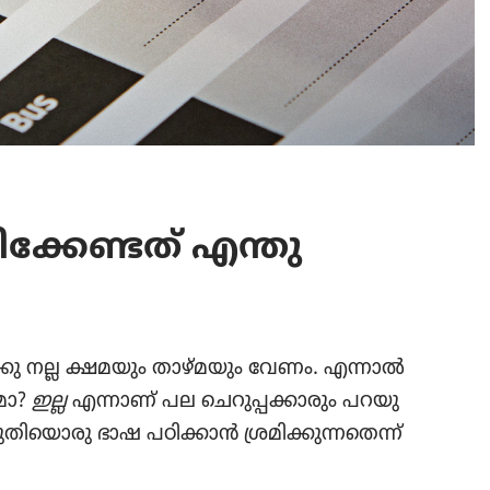
്കേ​ണ്ടത്‌ എന്തു​
കു നല്ല ക്ഷമയും താഴ്‌മ​യും വേണം. എന്നാൽ
​മോ?
ഇല്ല
എന്നാണ്‌ പല ചെറു​പ്പ​ക്കാ​രും പറയു​
ി​യൊ​രു ഭാഷ പഠിക്കാൻ ശ്രമി​ക്കു​ന്ന​തെന്ന്‌