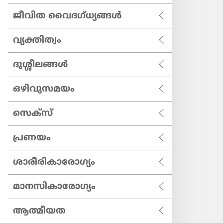
ജീവിത വൈദഗ്ധ്യങ്ങൾ
വ്യക്തിത്വം
ദുശ്ശീലങ്ങൾ
ഒഴിവുസമയം
സെക്സ്
പ്രണയം
ശാരീരികാരോഗ്യം
മാനസികാരോഗ്യം
ആത്മീയത