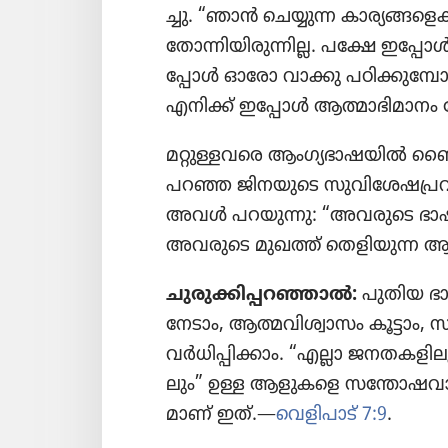
ച്ചു. “ഞാൻ ചെയ്യുന്ന കാര്യ​ങ്ങ​ളെ​
തോന്നി​യി​രു​ന്നി​ല്ല. പക്ഷേ ഇപ
പ്പോൾ ഓരോ വാക്കു പഠിക്കു​മ്പോ​
എനിക്ക്‌ ഇപ്പോൾ ആത്മാഭി​മാ​നം തോ
മറ്റുള്ള​വ​രെ ആംഗ്യ​ഭാ​ഷ​യിൽ ബൈ
പറഞ്ഞ ജിനയു​ടെ സുവി​ശേ​ഷ​പ്ര​വർ
അവൾ പറയുന്നു: “അവരുടെ ഭാഷ
അവരുടെ മുഖത്ത്‌ തെളി​യു​ന്ന ആ പ്
ചുരു​ക്കി​പ്പ​റ​ഞ്ഞാൽ:
പുതിയ ഭാഷ
നേടാം, ആത്മവി​ശ്വാ​സം കൂട്ടാം, 
വർധി​പ്പി​ക്കാം. “എല്ലാ ജനതക​ളി​ല
ലും” ഉള്ള ആളുകളെ സന്തോ​ഷ​വാർ
മാണ്‌ ഇത്‌.—
വെളി​പാട്‌ 7:9
.