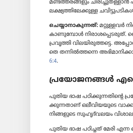
മണ്ടത്തര​ങ്ങ​ളും ചിരി​ച്ചു​ത​ള്
ലക്ഷ്യത്തി​ലേ​ക്കു​ള്ള ചവിട്ടു​പ​
ചെയ്യാ​നാ​കു​ന്നത്‌:
മറ്റുള്ളവർ നി
കാണു​മ്പോൾ നിരാ​ശ​പ്പെ​ട​രുത്‌
പ്രവൃത്തി വിലയി​രു​ത്ത​ട്ടെ. അപ്പോൾ
തെ തന്നിൽത്ത​ന്നെ അഭിമാ​നി​ക
6:4
.
പ്രയോ​ജ​ന​ങ്ങൾ എന്
പുതിയ ഭാഷ പഠിക്കു​ന്ന​തി​ന്റെ
ക്കു​ന്ന​താണ്‌ ഒലീവി​യ​യു​ടെ വാ
നിങ്ങളു​ടെ സുഹൃദ്‌വലയം വിശാ​ല​മാ
പുതിയ ഭാഷ പഠിച്ചത്‌ മേരി എന്ന ചെറ