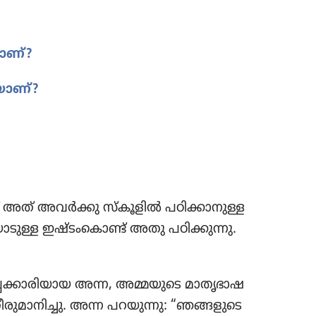
ാണ്‌?
ാണ്‌?
‌ അത്‌ അവർക്കു സ്‌കൂ​ളിൽ പഠിക്കാ​നു​ള്ള​
​ടു​ള്ള ഇഷ്ടം​കൊണ്ട്‌ അതു പഠിക്കു​ന്നു.
പ്പ​ക്കാ​രി​യാ​യ അന്ന, അമ്മയുടെ മാതൃ​ഭാ​ഷ​
രു​മാ​നി​ച്ചു. അന്ന പറയുന്നു: “ഞങ്ങളുടെ