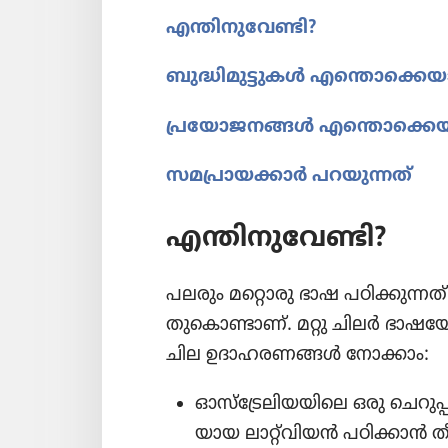
എന്തിനു​വേ​ണ്ടി?
ബുദ്ധി​മു​ട്ടു​കൾ എന്തൊ​ക്കെ​യ
പ്രയോ​ജ​ന​ങ്ങൾ എന്തൊ​ക്കെ​യ
സമപ്രാ​യ​ക്കാർ പറയു​ന്നത്‌
എന്തിനു​വേ​ണ്ടി?
പലരും മറ്റൊരു ഭാഷ പഠിക്കു​ന്നത്
തു​കൊ​ണ്ടാണ്‌. മറ്റു ചിലർ ഭാഷ​യോ
ചില ഉദാഹ​ര​ണ​ങ്ങൾ നോക്കാം:
ഓസ്‌​ട്രേ​ലി​യ​യി​ലെ ഒരു ചെറു​
യാ​യ ലാറ്റ്‌വിയൻ പഠിക്കാൻ തീ