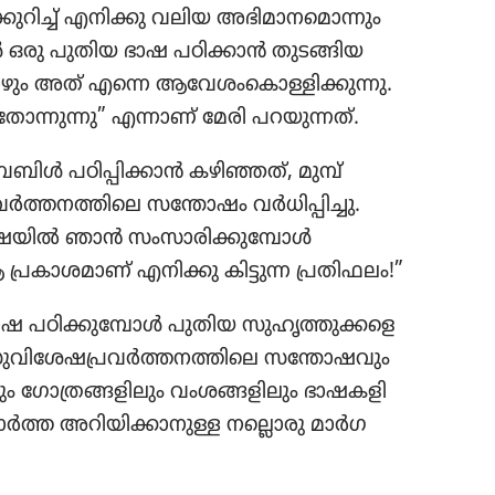
ക്കു​റിച്ച്‌ എനിക്കു വലിയ അഭിമാ​ന​മൊ​ന്നും
്പോൾ ഒരു പുതിയ ഭാഷ പഠിക്കാൻ തുടങ്ങി​യ​
ഴും അത്‌ എന്നെ ആവേശം​കൊ​ള്ളി​ക്കു​ന്നു.
ന്നു​ന്നു” എന്നാണ്‌ മേരി പറയു​ന്നത്‌.
ബിൾ പഠിപ്പി​ക്കാൻ കഴിഞ്ഞത്‌, മുമ്പ്‌
ത്ത​ന​ത്തി​ലെ സന്തോഷം വർധി​പ്പി​ച്ചു.
യിൽ ഞാൻ സംസാ​രി​ക്കു​മ്പോൾ
രകാ​ശ​മാണ്‌ എനിക്കു കിട്ടുന്ന പ്രതി​ഫ​ലം!”
 പഠിക്കു​മ്പോൾ പുതിയ സുഹൃ​ത്തു​ക്ക​ളെ
സുവി​ശേ​ഷ​പ്ര​വർത്ത​ന​ത്തി​ലെ സന്തോ​ഷ​വും
ും ഗോ​ത്ര​ങ്ങ​ളി​ലും വംശങ്ങ​ളി​ലും ഭാഷക​ളി​
ത്ത അറിയി​ക്കാ​നു​ള്ള നല്ലൊരു മാർഗ​