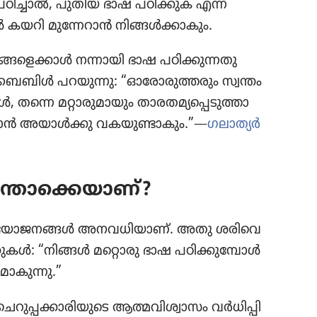
ളാൻ പഠിച്ചാൽ, പുതിയ ഭാഷ പഠിക്കുക എന്ന
ടി​കൾ കയറി മുന്നേ​റാൻ നിങ്ങൾക്കാ​കും.
ങ്ങ​ളെ​ക്കാൾ നന്നായി ഭാഷ പഠിക്കു​ന്ന​തു
. ബൈബിൾ പറയുന്നു: “ഓരോ​രു​ത്ത​രും സ്വന്തം
, തന്നെ മറ്റാരു​മാ​യും താരത​മ്യ​പ്പെ​ടു​ത്താ​
്കാൻ അയാൾക്കു വകയു​ണ്ടാ​കും.”—
ഗലാത്യർ
തൊ​ക്കെ​യാണ്‌?
 പ്രയോ​ജ​ന​ങ്ങൾ അനവധി​യാണ്‌. അതു ശരി​വെ​
ക്കുകൾ: “നിങ്ങൾ മറ്റൊരു ഭാഷ പഠിക്കു​മ്പോൾ
​കു​ന്നു.”
ു​പ്പ​ക്കാ​രി​യു​ടെ ആത്മവി​ശ്വാ​സം വർധി​പ്പി​