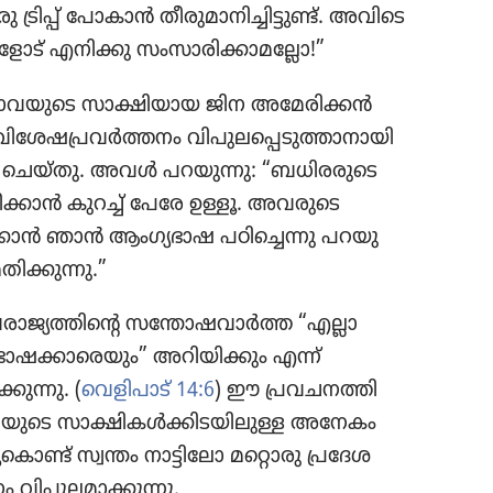
ു ട്രിപ്പ്‌ പോകാൻ തീരു​മാ​നി​ച്ചി​ട്ടുണ്ട്‌. അവിടെ
ോട്‌ എനിക്കു സംസാ​രി​ക്കാ​മ​ല്ലോ!”
ോ​വ​യു​ടെ സാക്ഷി​യാ​യ ജിന അമേരിക്കൻ
ശേ​ഷ​പ്ര​വർത്ത​നം വിപു​ല​പ്പെ​ടു​ത്താ​നാ​യി
ം ചെയ്‌തു. അവൾ പറയുന്നു: “ബധിര​രു​ടെ
്കാൻ കുറച്ച്‌ പേരേ ഉള്ളൂ. അവരുടെ
ൻ ഞാൻ ആംഗ്യ​ഭാ​ഷ പഠി​ച്ചെ​ന്നു പറയു​
്കു​ന്നു.”
​ജ്യ​ത്തി​ന്റെ സന്തോ​ഷ​വാർത്ത “എല്ലാ
ാഷക്കാ​രെ​യും” അറിയി​ക്കും എന്ന്‌
കു​ന്നു. (
വെളി​പാട്‌ 14:6
) ഈ പ്രവച​ന​ത്തി​
വ​യു​ടെ സാക്ഷി​കൾക്കി​ട​യി​ലു​ള്ള അനേകം
കൊണ്ട്‌ സ്വന്തം നാട്ടി​ലോ മറ്റൊരു പ്രദേ​ശ​
വിപു​ല​മാ​ക്കു​ന്നു.