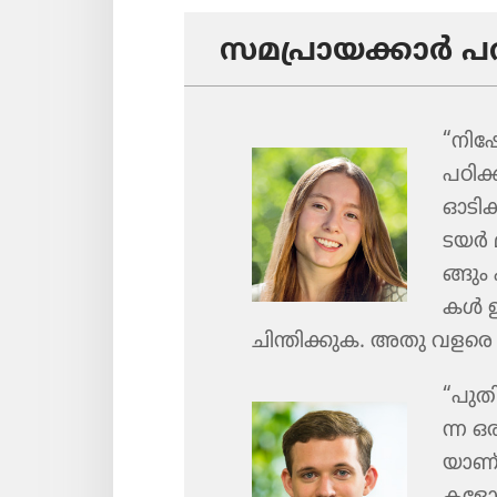
സമപ്രാ​യ​ക്കാർ പറ
“നിഷേ
പഠിക്
ഓടി​ക
ടയർ മാ
ങ്ങും 
കൾ ഉണ
ചിന്തി​ക്കു​ക. അതു വളരെ
“പുതി
ന്ന ഒര
യാണ്‌
ക​ളോ​ള