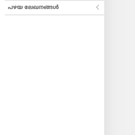
പഴയ ലേഖനങ്ങൾ