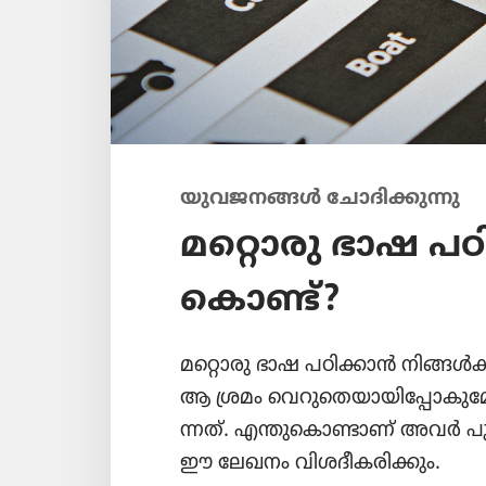
യുവജനങ്ങൾ ചോദി​ക്കു​ന്നു
മറ്റൊരു ഭാഷ പഠി​ക
കൊണ്ട്‌?
മറ്റൊരു ഭാഷ പഠിക്കാൻ നിങ്ങൾക്
ആ ശ്രമം വെറു​തെ​യാ​യി​പ്പോ​കു
ന്നത്‌. എന്തു​കൊ​ണ്ടാണ്‌ അവർ പുത
ഈ ലേഖനം വിശദീ​ക​രി​ക്കും.