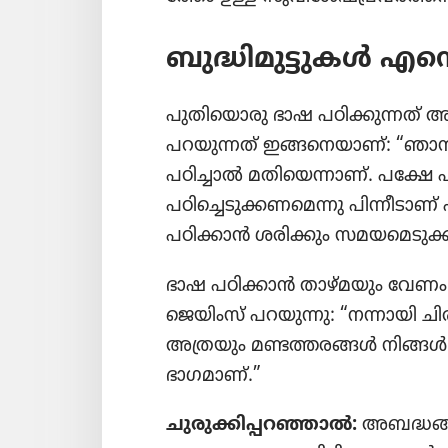
ബുദ്ധി​മു​ട്ടു​കൾ എന
പുതി​യൊ​രു ഭാഷ പഠിക്കു​ന്നത്‌ അത
പറയു​ന്നത്‌ ഇങ്ങനെ​യാണ്‌: “ഞാൻ
പഠിച്ചാൽ മതി​യെ​ന്നാണ്‌. പക്ഷേ പ
പഠി​ച്ചെ​ടു​ക്ക​ണ​മെ​ന്നു പിന്നീ​ട
പഠിക്കാൻ ശരിക്കും സമയ​മെ​ടു​ക്ക
ഭാഷ പഠിക്കാൻ താഴ്‌മ​യും വേണം. സ്
ജെയിംസ്‌ പറയുന്നു: “നന്നായി ച
അത്രയും മണ്ടത്തരങ്ങൾ നിങ്ങൾ 
ഭാഗമാണ്‌.”
ചുരു​ക്കി​പ്പ​റ​ഞ്ഞാൽ:
അബദ്ധങ്ങ​