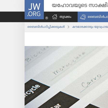
JW.ORG
യഹോവയുടെ സാക്ഷ
തുടക്കം
ബൈബിൾപ​ഠി​പ്
ബൈബിൾപ​ഠി​പ്പി​ക്ക​ലു​കൾ
കൗമാ​ര​ക്കാ​രും യുവ​പ്രാ​യ