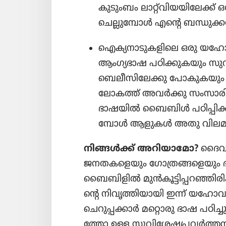
കുടും​ബം ലാറ്റ്‌വി​യ​യി​ലേക്ക്‌ ഒര
ചെല്ലു​മ്പോൾ എന്റെ ബന്ധുക്ക​ള
ഐക്യ​നാ​ടു​ക​ളി​ലെ ഒരു യഹ
ആംഗ്യ​ഭാ​ഷ പഠിക്കു​ക​യും സുവി​
ബെലീ​സി​ലേ​ക്കു പോകു​ക​യു
ലോകത്ത്‌ അവർക്കു സംസാ​രി​ക
ഭാഷയിൽ ബൈബിൾ പഠിപ്പി​ക്കാ
മ്പോൾ ആളുകൾ അതു വിലമ​തി​ക
നിങ്ങൾക്ക്‌ അറിയാ​മോ?
ദൈവ​രാ
ജനതക​ളെ​യും ഗോ​ത്ര​ങ്ങ​ളെ​യും ഭ
ബൈബി​ളിൽ മുൻകൂ​ട്ടി​പ്പ​റ​ഞ്ഞി​രി​ക്
ന്റെ നിവൃ​ത്തി​യാ​യി ഇന്ന്‌ യഹോ​
ചെറു​പ്പ​ക്കാർ മറ്റൊരു ഭാഷ പഠിച്ചു​
ത്തോ ഉള്ള സുവി​ശേ​ഷ​പ്ര​വർത്ത​നം 