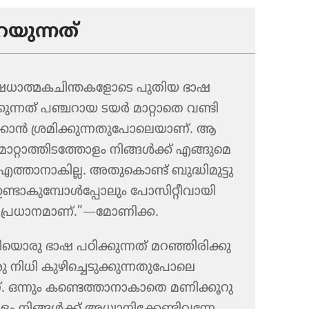
യു​ന്നത്‌
​ധാ​ത്മ​ക​ചി​ന്ത​ക​ളോ​ടെ പുതിയ ഭാഷ
കു​ന്നത്‌ പഞ്ചറായ ടയർ മാറ്റാതെ വണ്ടി
്കാൻ ശ്രമി​ക്കു​ന്ന​തു​പോ​ലെ​യാണ്‌. ആ
റ്റാ​ത്തി​ട​ത്തോ​ളം നിങ്ങൾക്ക്‌ എങ്ങു​മെ​
എത്താനാ​കി​ല്ല. അതു​കൊണ്ട്‌ ബുദ്ധി​മു​ട്ടു​
്ടാകു​മ്പോൾപ്പോ​ലും പോസി​റ്റീ​വാ​യി
 പ്രധാ​ന​മാണ്‌.”—മോണിക്ക.
​യൊ​രു ഭാഷ പഠിക്കു​ന്നത്‌ മറഞ്ഞി​രി​ക്കു​
ു നിധി കുഴി​ച്ചെ​ടു​ക്കു​ന്ന​തു​പോ​ലെ​
. ഒന്നും കണ്ടെത്താ​നാ​കാ​തെ മണിക്കൂ​റു​
ം നിങ്ങൾക്ക്‌ അധ്വാ​നി​ക്കേ​ണ്ടി​വ​ന്നേ​