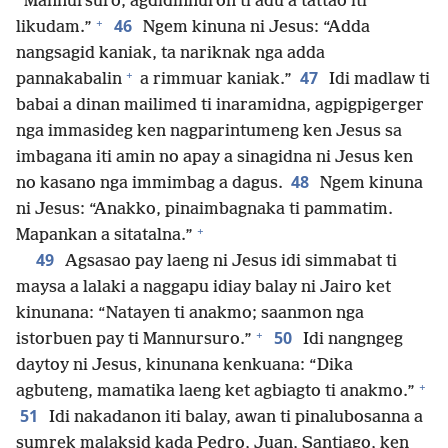
“Mannursuro, agdidinnuron ti adu a tattao iti
+
46
likudam.”
Ngem kinuna ni Jesus: “Adda
nangsagid kaniak, ta nariknak nga adda
+
47
pannakabalin
a rimmuar kaniak.”
Idi madlaw ti
babai a dinan mailimed ti inaramidna, agpigpigerger
nga immasideg ken nagparintumeng ken Jesus sa
imbagana iti amin no apay a sinagidna ni Jesus ken
48
no kasano nga immimbag a dagus.
Ngem kinuna
ni Jesus: “Anakko, pinaimbagnaka ti pammatim.
+
Mapankan a sitatalna.”
49
Agsasao pay laeng ni Jesus idi simmabat ti
maysa a lalaki a naggapu idiay balay ni Jairo ket
kinunana: “Natayen ti anakmo; saanmon nga
+
50
istorbuen pay ti Mannursuro.”
Idi nangngeg
daytoy ni Jesus, kinunana kenkuana: “Dika
+
agbuteng, mamatika laeng ket agbiagto ti anakmo.”
51
Idi nakadanon iti balay, awan ti pinalubosanna a
sumrek malaksid kada Pedro, Juan, Santiago, ken