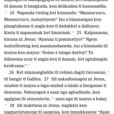
iti danum ti bangkada, ken delikadon ti kasasaadda.
+
24
Napanda riniing ket kinunada: “Mannursuro,
Mannursuro, mataytayon!” Isu a bimmangon ken
pinagtalnana ti angin ken ti dadakkel a dalluyon.
+
25
Kasta ti napasamak ket limminak.
Kalpasanna,
kinuna ni Jesus: “Ayanna ti pammatiyo?” Ngem
mabutbuteng ken masmasdaawda, isu a kinunada iti
maysa ken maysa: “Asino a talaga daytoy? Ta
bilinenna uray ti angin ken ti danum, ket agtulnogda
+
kenkuana.”
+
26
Ket simmangladda iti rehion dagiti Geraseno,
27
iti bangir ti Galilea.
Idi nakadissaagen ni Jesus,
sinabat ti maysa a taga-siudad a lalaki a linuganan ti
demonio. Nabayagen a saan nga agbadbado, ken
*
aggigian iti sementerio,
saan nga iti maysa a balay.
+
28
Idi makitana ni Jesus, nagikkis ken
nagparintumeng iti sangona, ken impukkawna: “Apay