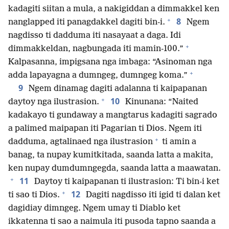
kadagiti siitan a mula, a nakigiddan a dimmakkel ken
+
8
nanglapped iti panagdakkel dagiti bin-i.
Ngem
nagdisso ti dadduma iti nasayaat a daga. Idi
+
dimmakkeldan, nagbungada iti mamin-100.”
Kalpasanna, impigsana nga imbaga: “Asinoman nga
+
adda lapayagna a dumngeg, dumngeg koma.”
9
Ngem dinamag dagiti adalanna ti kaipapanan
+
10
daytoy nga ilustrasion.
Kinunana: “Naited
kadakayo ti gundaway a mangtarus kadagiti sagrado
a palimed maipapan iti Pagarian ti Dios. Ngem iti
+
dadduma, agtalinaed nga ilustrasion
ti amin a
banag, ta nupay kumitkitada, saanda latta a makita,
ken nupay dumdumngegda, saanda latta a maawatan.
+
11
Daytoy ti kaipapanan ti ilustrasion: Ti bin-i ket
+
12
ti sao ti Dios.
Dagiti nagdisso iti igid ti dalan ket
dagidiay dimngeg. Ngem umay ti Diablo ket
ikkatenna ti sao a naimula iti pusoda tapno saanda a