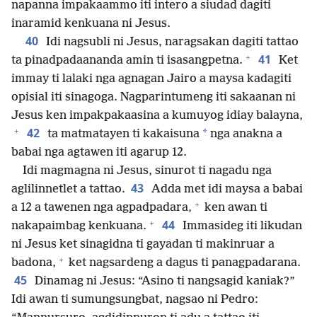
napanna impakaammo iti intero a siudad dagiti
inaramid kenkuana ni Jesus.
40
Idi nagsubli ni Jesus, naragsakan dagiti tattao
+
41
ta pinadpadaananda amin ti isasangpetna.
Ket
immay ti lalaki nga agnagan Jairo a maysa kadagiti
opisial iti sinagoga. Nagparintumeng iti sakaanan ni
Jesus ken impakpakaasina a kumuyog idiay balayna,
+
42
*
ta matmatayen ti kakaisuna
nga anakna a
babai nga agtawen iti agarup 12.
Idi magmagna ni Jesus, sinurot ti nagadu nga
43
aglilinnetlet a tattao.
Adda met idi maysa a babai
+
a 12 a tawenen nga agpadpadara,
ken awan ti
+
44
nakapaimbag kenkuana.
Immasideg iti likudan
ni Jesus ket sinagidna ti gayadan ti makinruar a
+
badona,
ket nagsardeng a dagus ti panagpadarana.
45
Dinamag ni Jesus: “Asino ti nangsagid kaniak?”
Idi awan ti sumungsungbat, nagsao ni Pedro: