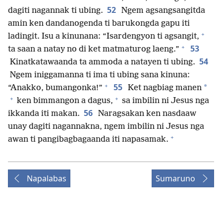
52
dagiti nagannak ti ubing.
Ngem agsangsangitda
amin ken dandanogenda ti barukongda gapu iti
+
ladingit. Isu a kinunana: “Isardengyon ti agsangit,
+
53
ta saan a natay no di ket matmaturog laeng.”
54
Kinatkatawaanda ta ammoda a natayen ti ubing.
Ngem iniggamanna ti ima ti ubing sana kinuna:
+
55
*
“Anakko, bumangonka!”
Ket nagbiag manen
+
+
ken bimmangon a dagus,
sa imbilin ni Jesus nga
56
ikkanda iti makan.
Naragsakan ken nasdaaw
unay dagiti nagannakna, ngem imbilin ni Jesus nga
+
awan ti pangibagbagaanda iti napasamak.
Napalabas
Sumaruno