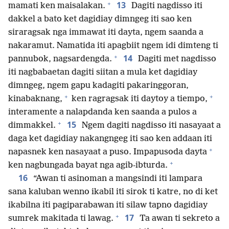
+
13
mamati ken maisalakan.
Dagiti nagdisso iti
dakkel a bato ket dagidiay dimngeg iti sao ken
siraragsak nga immawat iti dayta, ngem saanda a
nakaramut. Namatida iti apagbiit ngem idi dimteng ti
+
14
pannubok, nagsardengda.
Dagiti met nagdisso
iti nagbabaetan dagiti siitan a mula ket dagidiay
dimngeg, ngem gapu kadagiti pakaringgoran,
+
+
kinabaknang,
ken ragragsak iti daytoy a tiempo,
interamente a nalapdanda ken saanda a pulos a
+
15
dimmakkel.
Ngem dagiti nagdisso iti nasayaat a
daga ket dagidiay nakangngeg iti sao ken addaan iti
+
napasnek ken nasayaat a puso. Impapusoda dayta
+
ken nagbungada bayat nga agib-ibturda.
16
“Awan ti asinoman a mangsindi iti lampara
sana kaluban wenno ikabil iti sirok ti katre, no di ket
ikabilna iti pagiparabawan iti silaw tapno dagidiay
+
17
sumrek makitada ti lawag.
Ta awan ti sekreto a