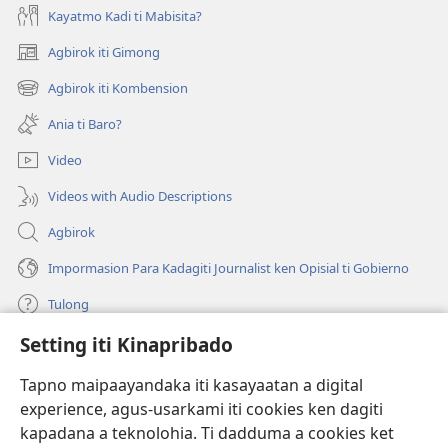
Kayatmo Kadi ti Mabisita?
Agbirok iti Gimong
(manglukat
iti
Agbirok iti Kombension
(manglukat
baro
iti
a
Ania ti Baro?
baro
window)
a
Video
window)
Videos with Audio Descriptions
Agbirok
Impormasion Para Kadagiti Journalist ken Opisial ti Gobierno
Tulong
Setting iti Kinapribado
Donasion
(manglukat
iti
Tapno maipaayandaka iti kasayaatan a digital
baro
experience, agus-usarkami iti cookies ken dagiti
Watchtower ONLINE A LIBRARIA
(manglukat
a
kapadana a teknolohia. Ti dadduma a cookies ket
iti
window)