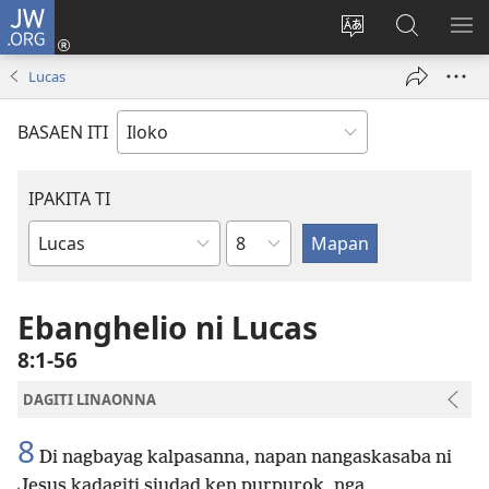
JW.ORG
Ag-
log
Baliwan
Agbirok
IPA
In
ti
iti
TI
Lucas
(manglukat
lengguahe
JW.ORG
PA
iti
ti
BASAEN ITI
baro
site
a
window)
IPAKITA TI
Kapitulo
Libro
ti
Biblia
Ebanghelio ni Lucas
8:1-56
DAGITI LINAONNA
8
Di nagbayag kalpasanna, napan nangaskasaba ni
Jesus kadagiti siudad ken purpurok, nga