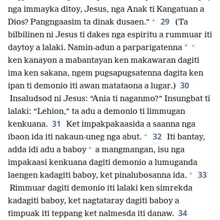
nga immayka ditoy, Jesus, nga Anak ti Kangatuan a
+
29
Dios? Pangngaasim ta dinak dusaen.”
(Ta
bilbilinen ni Jesus ti dakes nga espiritu a rummuar iti
+
*
daytoy a lalaki. Namin-adun a parparigatenna
ken kanayon a mabantayan ken makawaran dagiti
ima ken sakana, ngem pugsapugsatenna dagita ken
30
ipan ti demonio iti awan matataona a lugar.)
Insaludsod ni Jesus: “Ania ti naganmo?” Insungbat ti
lalaki: “Lehion,” ta adu a demonio ti limmugan
31
kenkuana.
Ket impakpakaasida a saanna nga
+
32
ibaon ida iti nakaun-uneg nga abut.
Iti bantay,
+
adda idi adu a baboy
a mangmangan, isu nga
impakaasi kenkuana dagiti demonio a lumuganda
+
33
laengen kadagiti baboy, ket pinalubosanna ida.
Rimmuar dagiti demonio iti lalaki ken simrekda
kadagiti baboy, ket nagtataray dagiti baboy a
34
timpuak iti teppang ket nalmesda iti danaw.