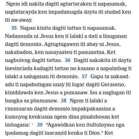
Ngem idi nakita dagiti agtartaraken ti napasamak,
nagtatarayda ken impadamagda dayta iti siudad ken
iti aw-away.
35
Napan kinita dagiti tattao ti napasamak.
Nadanonda ni Jesus ken ti lalaki a dati a linuganan
dagiti demonio. Agtugtugawen iti abay ni Jesus,
nakabadon, ken nasayaaten ti panunotna. Ket
36
nagbuteng dagiti tattao.
Dagiti nakakita iti dayta
inestoriada kadagiti tattao no kasano a napaimbag ti
37
lalaki a naluganan iti demonio.
Gapu ta nakaad-
adu ti napabutngan unay iti lugar dagiti Geraseno,
kiniddawda ken Jesus a pumanaw. Isu a naglugan iti
38
bangka sa pimmanaw.
Ngem ti lalaki a
rimmuaran dagiti demonio impakpakaasina a
kumuyog kenkuana ngem dina pinalubosan ket
+
39
imbagana:
“Agawidkan ken itultuloymo nga
ipadamag dagiti inaramid kenka ti Dios.” Ket