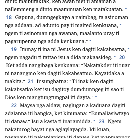
dinto maibutaktak, ken awan met ti aniaman a
+
nailemmeng a dinto maammuan ken matakuatan.
18
Gapuna, dumngegkayo a naimbag, ta asinoman
+
nga addaan, ad-adunto pay ti maited kenkuana,
ngem ti asinoman nga awanan, maalanto uray ti
+
pagarupenna nga adda kenkuana.”
+
19
Immay ti ina ni Jesus ken dagiti kakabsatna,
+
20
ngem nagadu ti tattao isu a dida makaasideg.
Ket adda nangibaga kenkuana: “Nakatakder iti ruar
ni nanangmo ken dagiti kakabsatmo. Kayatdaka a
21
makita.”
Insungbatna: “Ti inak ken dagiti
kakabsatko ket isu dagitoy dumdumngeg iti sao ti
+
Dios ken mangtungtungpal iti dayta.”
22
Maysa nga aldaw, naglugan a kaduana dagiti
adalanna iti bangka, ket kinunana: “Bumallasiwtayo
+
23
iti danaw.” Isu a kasta ti inaramidda.
Ngem
nakaturog bayat nga aglaylayagda. Idi kuan,
nagangin iti nakapigpigsa iti danaw, ket mapmapnon