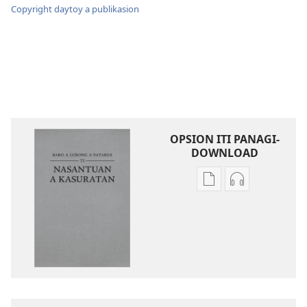
Copyright daytoy a publikasion
OPSION ITI PANAGI-
DOWNLOAD
Dagiti
Dagiti
opsion
opsion
iti
iti
panangi-
panangi-
download
download
kadagiti
kadagiti
publikasion
audio
Baro
recording