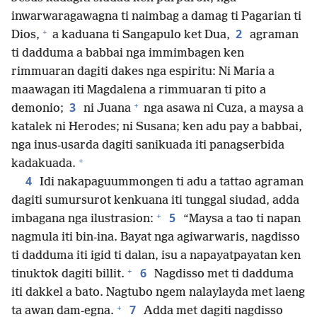
inwarwaragawagna ti naimbag a damag ti Pagarian ti
+
2
Dios,
a kaduana ti Sangapulo ket Dua,
agraman
ti dadduma a babbai nga immimbagen ken
rimmuaran dagiti dakes nga espiritu: Ni Maria a
maawagan iti Magdalena a rimmuaran ti pito a
+
3
demonio;
ni Juana
nga asawa ni Cuza, a maysa a
katalek ni Herodes; ni Susana; ken adu pay a babbai,
nga inus-usarda dagiti sanikuada iti panagserbida
+
kadakuada.
4
Idi nakapaguummongen ti adu a tattao agraman
dagiti sumursurot kenkuana iti tunggal siudad, adda
+
5
imbagana nga ilustrasion:
“Maysa a tao ti napan
nagmula iti bin-ina. Bayat nga agiwarwaris, nagdisso
ti dadduma iti igid ti dalan, isu a napayatpayatan ken
+
6
tinuktok dagiti billit.
Nagdisso met ti dadduma
iti dakkel a bato. Nagtubo ngem nalaylayda met laeng
+
7
ta awan dam-egna.
Adda met dagiti nagdisso