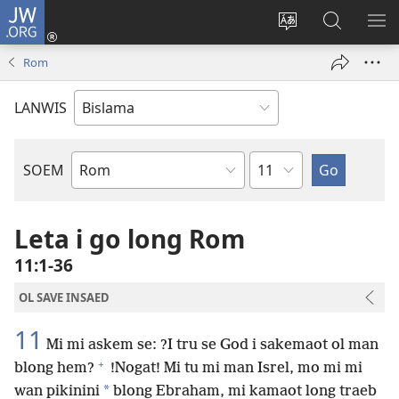
JW.ORG
Log
In
Jenisim
Lukaote
SO
(openem
lanwis
Insaed
ME
Rom
wan
Long
niufala
JW.ORG
LANWIS
windo)
Japta
SOEM
Ol
Buk
Blong
Leta i go long Rom
Baebol
11:1-36
OL SAVE INSAED
11
Mi mi askem se: ?I tru se God i sakemaot ol man
+
blong hem?
!Nogat! Mi tu mi man Isrel, mo mi mi
*
wan pikinini
blong Ebraham, mi kamaot long traeb