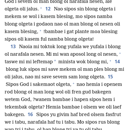
God i sevem ol man blong ol narafala nesen, ale
+
12
olgeta oli jalus.
Nao sipos sin blong olgeta i
mekem se wol i kasem blesing, mo sipos namba
blong olgeta i godaon nao ol man blong ol nesen oli
+
kasem blesing,
!bambae i gat plante moa blesing
sipos oli kasem ful namba blong olgeta!
13
Naoia mi toktok long yufala we yufala i blong
+
ol narafala nesen. Mi mi wan aposol long ol nesen,
+
14
*
taswe mi mi leftemap
minista wok blong mi,
blong luk sipos mi save mekem ol man ples blong mi
15
oli jalus, nao mi save sevem sam long olgeta.
+
Sipos God i sakemaot olgeta,
nao hemia i openem
rod blong ol man long wol oli fren gud bakegen
wetem God, ?wanem bambae i hapen sipos hem i
tekembak olgeta? Hemia bambae i olsem we oli laef
16
bakegen.
Sipos yu givim haf bred olsem fasfrut
we i tabu, narafala haf tu i tabu. Mo sipos rus blong
wan tri i tabu, ol han blong tri ya tu oli tabu.