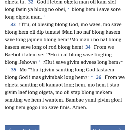
32
olgeta tu.
God i letem olgeta man oli kam slef
+
long fasin ya blong no obei,
blong hem i save sore
+
long olgeta man.
33
!Tru, ol blesing blong God, mo waes, mo save
blong hem oli dip tumas! !Man i no naf blong kasem
save long jajmen blong hem! !Mo man i no naf blong
34
kasem save long ol rod blong hem!
From we
Baebol i talem se: “?Hu i naf blong save tingting
*
blong Jehova?
?Hu i save givim advaes long hem?”
+
35
Mo “?hu i givim samting long God fastaem
+
36
blong God i mas givimbak long hem?”
From we
olgeta samting oli kamaot long hem, mo hem i stap
givim laef long olgeta, mo oli stap blong mekem
samting we hem i wantem. Bambae yumi givim glori
long hem gogo i no save finis. Amen.