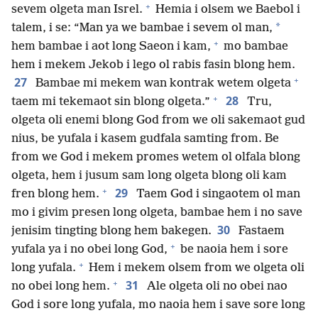
+
sevem olgeta man Isrel.
Hemia i olsem we Baebol i
*
talem, i se: “Man ya we bambae i sevem ol man,
+
hem bambae i aot long Saeon i kam,
mo bambae
hem i mekem Jekob i lego ol rabis fasin blong hem.
+
27
Bambae mi mekem wan kontrak wetem olgeta
+
28
taem mi tekemaot sin blong olgeta.”
Tru,
olgeta oli enemi blong God from we oli sakemaot gud
nius, be yufala i kasem gudfala samting from. Be
from we God i mekem promes wetem ol olfala blong
olgeta, hem i jusum sam long olgeta blong oli kam
+
29
fren blong hem.
Taem God i singaotem ol man
mo i givim presen long olgeta, bambae hem i no save
30
jenisim tingting blong hem bakegen.
Fastaem
+
yufala ya i no obei long God,
be naoia hem i sore
+
long yufala.
Hem i mekem olsem from we olgeta oli
+
31
no obei long hem.
Ale olgeta oli no obei nao
God i sore long yufala, mo naoia hem i save sore long