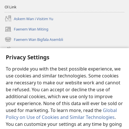
Ol Link
Askem Wan i Visitim Yu
Faenem Wan Miting
(openem
wan
Faenem Wan Bigfala Asembli
(openem
niufala
wan
windo)
Wanem niufala samting
niufala
Privacy Settings
windo)
Ol Video
To provide you with the best possible experience, we
Lukaotem Insaed Long JW.ORG
use cookies and similar technologies. Some cookies
are necessary to make our website work and cannot
Presen Mane
(openem
be refused. You can accept or decline the use of
wan
additional cookies, which we use only to improve
niufala
Wajtaoa LAEBRI LONG INTENET™
your experience. None of this data will ever be sold or
(openem
windo)
wan
used for marketing. To learn more, read the
Global
®
JW Hub
niufala
(openem
Policy on Use of Cookies and Similar Technologies
.
windo)
wan
You can customize your settings at any time by going
niufala