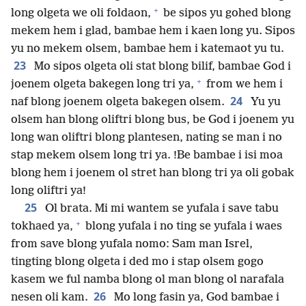
+
long olgeta we oli foldaon,
be sipos yu gohed blong
mekem hem i glad, bambae hem i kaen long yu. Sipos
yu no mekem olsem, bambae hem i katemaot yu tu.
23
Mo sipos olgeta oli stat blong bilif, bambae God i
+
joenem olgeta bakegen long tri ya,
from we hem i
24
naf blong joenem olgeta bakegen olsem.
Yu yu
olsem han blong oliftri blong bus, be God i joenem yu
long wan oliftri blong plantesen, nating se man i no
stap mekem olsem long tri ya. !Be bambae i isi moa
blong hem i joenem ol stret han blong tri ya oli gobak
long oliftri ya!
25
Ol brata. Mi mi wantem se yufala i save tabu
+
tokhaed ya,
blong yufala i no ting se yufala i waes
from save blong yufala nomo: Sam man Isrel,
tingting blong olgeta i ded mo i stap olsem gogo
kasem we ful namba blong ol man blong ol narafala
26
nesen oli kam.
Mo long fasin ya, God bambae i