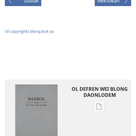
Gobak
Nekiswan
Ol copyrights blong buk ya
OL DEFREN WEI BLONG
DAONLODEM
Ol
defren
wei
blong