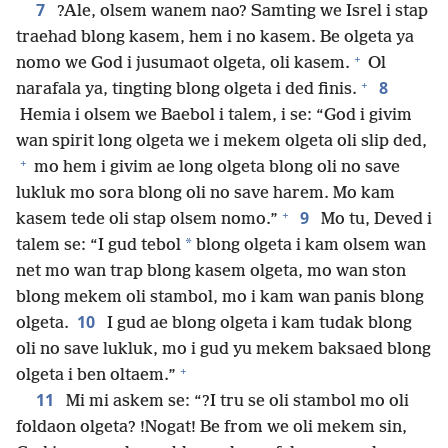
7
?Ale, olsem wanem nao? Samting we Isrel i stap
traehad blong kasem, hem i no kasem. Be olgeta ya
+
nomo we God i jusumaot olgeta, oli kasem.
Ol
+
8
narafala ya, tingting blong olgeta i ded finis.
Hemia i olsem we Baebol i talem, i se: “God i givim
wan spirit long olgeta we i mekem olgeta oli slip ded,
+
mo hem i givim ae long olgeta blong oli no save
lukluk mo sora blong oli no save harem. Mo kam
+
9
kasem tede oli stap olsem nomo.”
Mo tu, Deved i
*
talem se: “I gud tebol
blong olgeta i kam olsem wan
net mo wan trap blong kasem olgeta, mo wan ston
blong mekem oli stambol, mo i kam wan panis blong
10
olgeta.
I gud ae blong olgeta i kam tudak blong
oli no save lukluk, mo i gud yu mekem baksaed blong
+
olgeta i ben oltaem.”
11
Mi mi askem se: “?I tru se oli stambol mo oli
foldaon olgeta? !Nogat! Be from we oli mekem sin,