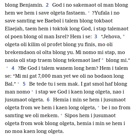
2
blong Benjamin.
God i no sakemaot ol man blong
+
hem we hem i save olgeta fastaem.
?Yufala i no
save samting we Baebol i talem blong tokbaot
Elaejah, taem hem i toktok long God, i stap talemaot
3
*
ol poen blong ol man Isrel? Hem i se:
“Jehova,
olgeta oli kilim ol profet blong yu finis, mo oli
brekemdaon ol olta blong yu. Mi nomo mi stap, mo
*
naoia oli stap traem blong tekemaot laef
blong mi.”
+
4
?Be God i talem wanem long hem? Hem i talem
se: “Mi mi gat 7,000 man yet we oli no bodaon long
+
5
Bal.”
Be tede tu i sem mak. I gat smol haf blong
+
man nomo
i stap we God i kaen long olgeta, nao i
6
jusumaot olgeta.
Hemia i min se hem i jusumaot
+
olgeta from we hem i kaen long olgeta,
be i no from
+
samting we oli mekem.
Sipos hem i jusumaot
olgeta from wok blong olgeta, hemia i min se hem i
no moa kaen long olgeta.