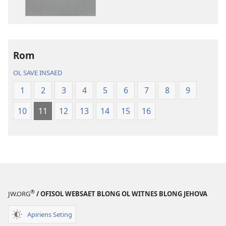
daonlodem
ol
buk
long
intenet
Rom
Baebol
OL SAVE INSAED
Long
Niu
1
2
3
4
5
6
7
8
9
Wol
10
11
12
13
14
15
16
Translesen
®
JW.ORG
/ OFISOL WEBSAET BLONG OL WITNES BLONG JEHOVA
Apiriens Seting