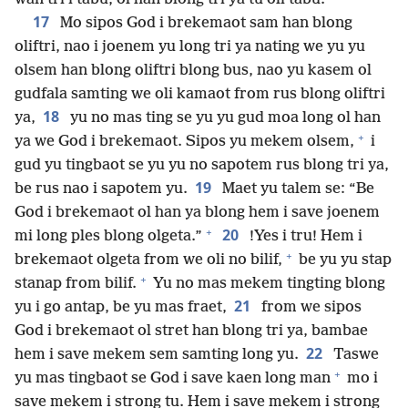
17
Mo sipos God i brekemaot sam han blong
oliftri, nao i joenem yu long tri ya nating we yu yu
olsem han blong oliftri blong bus, nao yu kasem ol
gudfala samting we oli kamaot from rus blong oliftri
18
ya,
yu no mas ting se yu yu gud moa long ol han
+
ya we God i brekemaot. Sipos yu mekem olsem,
i
gud yu tingbaot se yu yu no sapotem rus blong tri ya,
19
be rus nao i sapotem yu.
Maet yu talem se: “Be
God i brekemaot ol han ya blong hem i save joenem
+
20
mi long ples blong olgeta.”
!Yes i tru! Hem i
+
brekemaot olgeta from we oli no bilif,
be yu yu stap
+
stanap from bilif.
Yu no mas mekem tingting blong
21
yu i go antap, be yu mas fraet,
from we sipos
God i brekemaot ol stret han blong tri ya, bambae
22
hem i save mekem sem samting long yu.
Taswe
+
yu mas tingbaot se God i save kaen long man
mo i
save mekem i strong tu. Hem i save mekem i strong