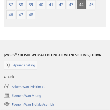
37
38
39
40
41
42
43
44
45
46
47
48
®
JW.ORG
/ OFISOL WEBSAET BLONG OL WITNES BLONG JEHOVA
Apiriens Seting
Ol Link
Askem Wan i Visitim Yu
Faenem Wan Miting
(openem
wan
Faenem Wan Bigfala Asembli
(openem
niufala