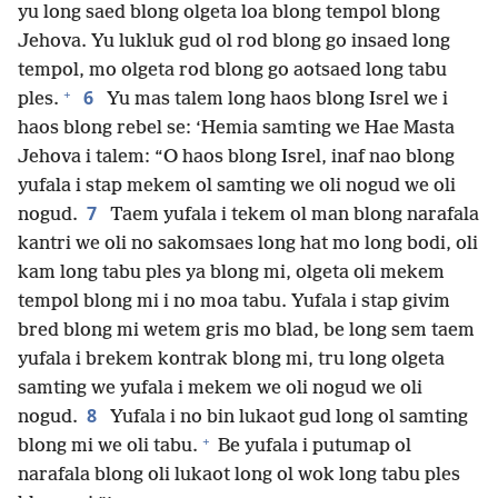
yu long saed blong olgeta loa blong tempol blong
Jehova. Yu lukluk gud ol rod blong go insaed long
tempol, mo olgeta rod blong go aotsaed long tabu
+
6
ples.
Yu mas talem long haos blong Isrel we i
haos blong rebel se: ‘Hemia samting we Hae Masta
Jehova i talem: “O haos blong Isrel, inaf nao blong
yufala i stap mekem ol samting we oli nogud we oli
7
nogud.
Taem yufala i tekem ol man blong narafala
kantri we oli no sakomsaes long hat mo long bodi, oli
kam long tabu ples ya blong mi, olgeta oli mekem
tempol blong mi i no moa tabu. Yufala i stap givim
bred blong mi wetem gris mo blad, be long sem taem
yufala i brekem kontrak blong mi, tru long olgeta
samting we yufala i mekem we oli nogud we oli
8
nogud.
Yufala i no bin lukaot gud long ol samting
+
blong mi we oli tabu.
Be yufala i putumap ol
narafala blong oli lukaot long ol wok long tabu ples