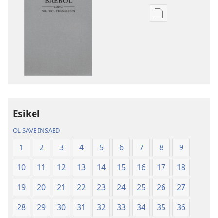
Ol
defren
wei
blong
daonlodem
ol
buk
long
intenet
Esikel
Baebol
OL SAVE INSAED
Long
Niu
1
2
3
4
5
6
7
8
9
Wol
10
11
12
13
14
15
16
17
18
Translesen
19
20
21
22
23
24
25
26
27
28
29
30
31
32
33
34
35
36