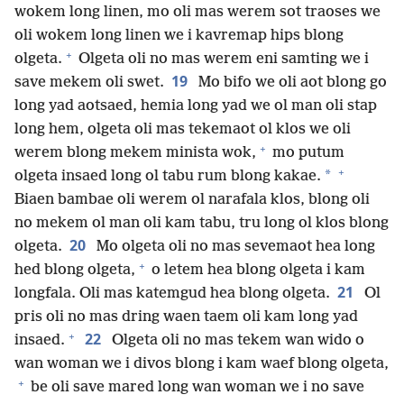
wokem long linen, mo oli mas werem sot traoses we
oli wokem long linen we i kavremap hips blong
+
olgeta.
Olgeta oli no mas werem eni samting we i
19
save mekem oli swet.
Mo bifo we oli aot blong go
long yad aotsaed, hemia long yad we ol man oli stap
long hem, olgeta oli mas tekemaot ol klos we oli
+
werem blong mekem minista wok,
mo putum
+
*
olgeta insaed long ol tabu rum blong kakae.
Biaen bambae oli werem ol narafala klos, blong oli
no mekem ol man oli kam tabu, tru long ol klos blong
20
olgeta.
Mo olgeta oli no mas sevemaot hea long
+
hed blong olgeta,
o letem hea blong olgeta i kam
21
longfala. Oli mas katemgud hea blong olgeta.
Ol
pris oli no mas dring waen taem oli kam long yad
+
22
insaed.
Olgeta oli no mas tekem wan wido o
wan woman we i divos blong i kam waef blong olgeta,
+
be oli save mared long wan woman we i no save