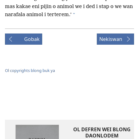
mas kakae eni pijin o animol we i ded i stap o we wan
+
narafala animol i terterem.’
Gobak
Nekiswan
Ol copyrights blong buk ya
OL DEFREN WEI BLONG
DAONLODEM