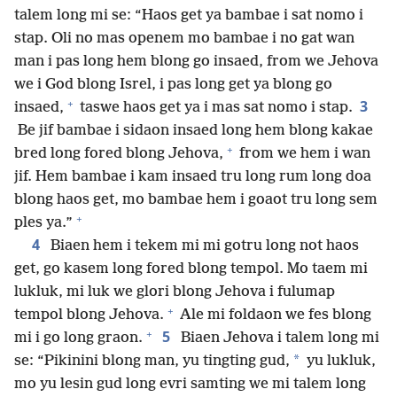
talem long mi se: “Haos get ya bambae i sat nomo i
stap. Oli no mas openem mo bambae i no gat wan
man i pas long hem blong go insaed, from we Jehova
we i God blong Isrel, i pas long get ya blong go
+
3
insaed,
taswe haos get ya i mas sat nomo i stap.
Be jif bambae i sidaon insaed long hem blong kakae
+
bred long fored blong Jehova,
from we hem i wan
jif. Hem bambae i kam insaed tru long rum long doa
blong haos get, mo bambae hem i goaot tru long sem
+
ples ya.”
4
Biaen hem i tekem mi mi gotru long not haos
get, go kasem long fored blong tempol. Mo taem mi
lukluk, mi luk we glori blong Jehova i fulumap
+
tempol blong Jehova.
Ale mi foldaon we fes blong
+
5
mi i go long graon.
Biaen Jehova i talem long mi
*
se: “Pikinini blong man, yu tingting gud,
yu lukluk,
mo yu lesin gud long evri samting we mi talem long