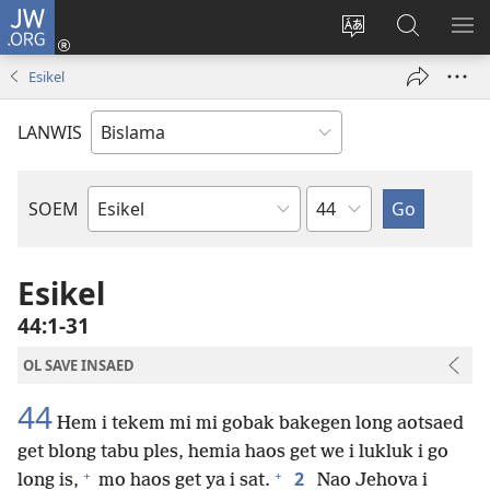
JW.ORG
Log
In
Jenisim
Lukaote
SO
(openem
lanwis
Insaed
ME
Esikel
wan
Long
niufala
JW.ORG
LANWIS
windo)
Japta
SOEM
Ol
Buk
Blong
Esikel
Baebol
44:1-31
OL SAVE INSAED
44
Hem i tekem mi mi gobak bakegen long aotsaed
get blong tabu ples, hemia haos get we i lukluk i go
+
+
2
long is,
mo haos get ya i sat.
Nao Jehova i