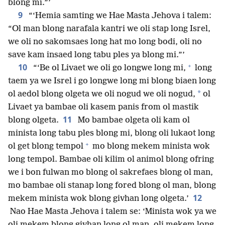
blong mi.”’
9
“‘Hemia samting we Hae Masta Jehova i talem:
“Ol man blong narafala kantri we oli stap long Isrel,
we oli no sakomsaes long hat mo long bodi, oli no
save kam insaed long tabu ples ya blong mi.”’
+
10
“‘Be ol Livaet we oli go longwe long mi,
long
taem ya we Isrel i go longwe long mi blong biaen long
*
ol aedol blong olgeta we oli nogud we oli nogud,
ol
Livaet ya bambae oli kasem panis from ol mastik
11
blong olgeta.
Mo bambae olgeta oli kam ol
minista long tabu ples blong mi, blong oli lukaot long
+
ol get blong tempol
mo blong mekem minista wok
long tempol. Bambae oli kilim ol animol blong ofring
we i bon fulwan mo blong ol sakrefaes blong ol man,
mo bambae oli stanap long fored blong ol man, blong
12
mekem minista wok blong givhan long olgeta.’
Nao Hae Masta Jehova i talem se: ‘Minista wok ya we
oli mekem blong givhan long ol man, oli mekem long