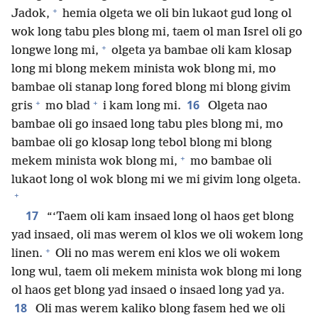
+
Jadok,
hemia olgeta we oli bin lukaot gud long ol
wok long tabu ples blong mi, taem ol man Isrel oli go
+
longwe long mi,
olgeta ya bambae oli kam klosap
long mi blong mekem minista wok blong mi, mo
bambae oli stanap long fored blong mi blong givim
+
+
16
gris
mo blad
i kam long mi.
Olgeta nao
bambae oli go insaed long tabu ples blong mi, mo
bambae oli go klosap long tebol blong mi blong
+
mekem minista wok blong mi,
mo bambae oli
lukaot long ol wok blong mi we mi givim long olgeta.
+
17
“‘Taem oli kam insaed long ol haos get blong
yad insaed, oli mas werem ol klos we oli wokem long
+
linen.
Oli no mas werem eni klos we oli wokem
long wul, taem oli mekem minista wok blong mi long
ol haos get blong yad insaed o insaed long yad ya.
18
Oli mas werem kaliko blong fasem hed we oli