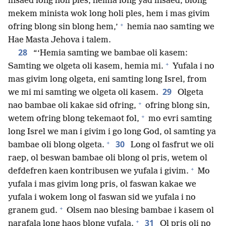
insaed long holi ples, hemia long yad insaed, blong
mekem minista wok long holi ples, hem i mas givim
+
ofring blong sin blong hem,’
hemia nao samting we
Hae Masta Jehova i talem.
28
“‘Hemia samting we bambae oli kasem:
+
Samting we olgeta oli kasem, hemia mi.
Yufala i no
mas givim long olgeta, eni samting long Isrel, from
29
we mi mi samting we olgeta oli kasem.
Olgeta
+
nao bambae oli kakae sid ofring,
ofring blong sin,
+
wetem ofring blong tekemaot fol,
mo evri samting
long Isrel we man i givim i go long God, ol samting ya
+
30
bambae oli blong olgeta.
Long ol fasfrut we oli
raep, ol beswan bambae oli blong ol pris, wetem ol
+
defdefren kaen kontribusen we yufala i givim.
Mo
yufala i mas givim long pris, ol faswan kakae we
yufala i wokem long ol faswan sid we yufala i no
+
granem gud.
Olsem nao blesing bambae i kasem ol
+
31
narafala long haos blong yufala.
Ol pris oli no