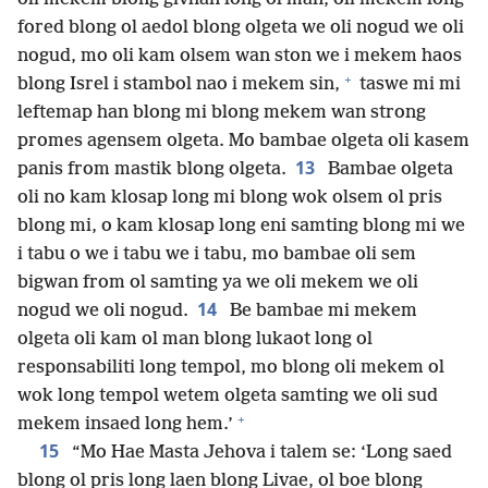
fored blong ol aedol blong olgeta we oli nogud we oli
nogud, mo oli kam olsem wan ston we i mekem haos
+
blong Isrel i stambol nao i mekem sin,
taswe mi mi
leftemap han blong mi blong mekem wan strong
promes agensem olgeta. Mo bambae olgeta oli kasem
13
panis from mastik blong olgeta.
Bambae olgeta
oli no kam klosap long mi blong wok olsem ol pris
blong mi, o kam klosap long eni samting blong mi we
i tabu o we i tabu we i tabu, mo bambae oli sem
bigwan from ol samting ya we oli mekem we oli
14
nogud we oli nogud.
Be bambae mi mekem
olgeta oli kam ol man blong lukaot long ol
responsabiliti long tempol, mo blong oli mekem ol
wok long tempol wetem olgeta samting we oli sud
+
mekem insaed long hem.’
15
“Mo Hae Masta Jehova i talem se: ‘Long saed
blong ol pris long laen blong Livae, ol boe blong