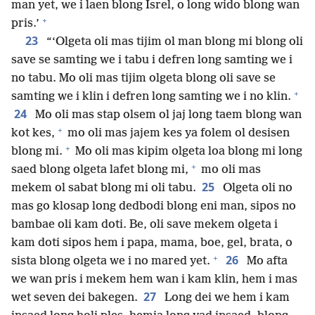
man yet, we i laen blong Isrel, o long wido blong wan
+
pris.’
23
“‘Olgeta oli mas tijim ol man blong mi blong oli
save se samting we i tabu i defren long samting we i
no tabu. Mo oli mas tijim olgeta blong oli save se
+
samting we i klin i defren long samting we i no klin.
24
Mo oli mas stap olsem ol jaj long taem blong wan
+
kot kes,
mo oli mas jajem kes ya folem ol desisen
+
blong mi.
Mo oli mas kipim olgeta loa blong mi long
+
saed blong olgeta lafet blong mi,
mo oli mas
25
mekem ol sabat blong mi oli tabu.
Olgeta oli no
mas go klosap long dedbodi blong eni man, sipos no
bambae oli kam doti. Be, oli save mekem olgeta i
kam doti sipos hem i papa, mama, boe, gel, brata, o
+
26
sista blong olgeta we i no mared yet.
Mo afta
we wan pris i mekem hem wan i kam klin, hem i mas
27
wet seven dei bakegen.
Long dei we hem i kam