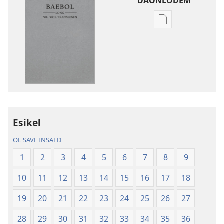
DAONLODEM
Ol
defren
wei
blong
daonlodem
ol
buk
long
intenet
Esikel
Baebol
OL SAVE INSAED
Long
Niu
1
2
3
4
5
6
7
8
9
Wol
10
11
12
13
14
15
16
17
18
Translesen
19
20
21
22
23
24
25
26
27
28
29
30
31
32
33
34
35
36