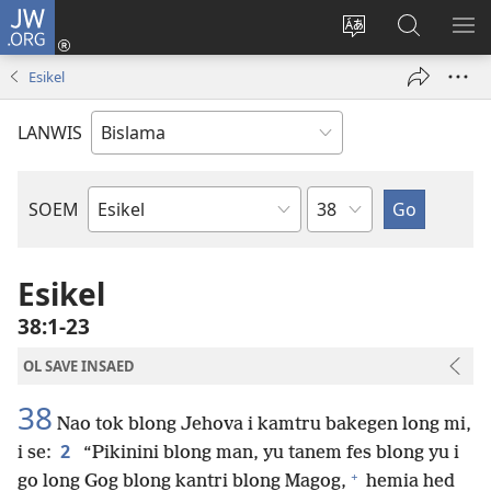
JW.ORG
Log
In
Jenisim
Lukaote
SO
(openem
lanwis
Insaed
ME
Esikel
wan
Long
niufala
JW.ORG
LANWIS
windo)
Japta
SOEM
Ol
Buk
Blong
Esikel
Baebol
38:1-23
OL SAVE INSAED
38
Nao tok blong Jehova i kamtru bakegen long mi,
2
i se:
“Pikinini blong man, yu tanem fes blong yu i
+
go long Gog blong kantri blong Magog,
hemia hed