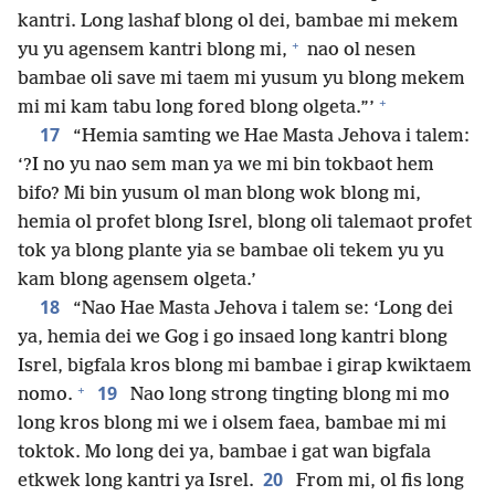
kantri. Long lashaf blong ol dei, bambae mi mekem
+
yu yu agensem kantri blong mi,
nao ol nesen
bambae oli save mi taem mi yusum yu blong mekem
+
mi mi kam tabu long fored blong olgeta.”’
17
“Hemia samting we Hae Masta Jehova i talem:
‘?I no yu nao sem man ya we mi bin tokbaot hem
bifo? Mi bin yusum ol man blong wok blong mi,
hemia ol profet blong Isrel, blong oli talemaot profet
tok ya blong plante yia se bambae oli tekem yu yu
kam blong agensem olgeta.’
18
“Nao Hae Masta Jehova i talem se: ‘Long dei
ya, hemia dei we Gog i go insaed long kantri blong
Isrel, bigfala kros blong mi bambae i girap kwiktaem
+
19
nomo.
Nao long strong tingting blong mi mo
long kros blong mi we i olsem faea, bambae mi mi
toktok. Mo long dei ya, bambae i gat wan bigfala
20
etkwek long kantri ya Isrel.
From mi, ol fis long