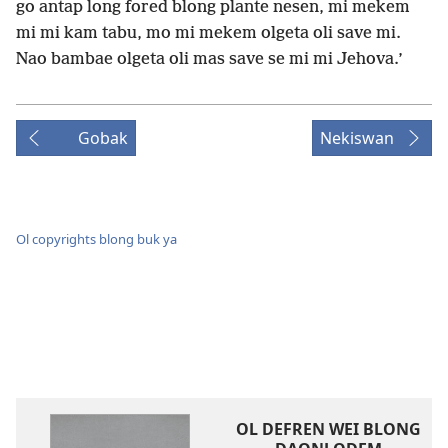
go antap long fored blong plante nesen, mi mekem
mi mi kam tabu, mo mi mekem olgeta oli save mi.
Nao bambae olgeta oli mas save se mi mi Jehova.’
Gobak
Nekiswan
Ol copyrights blong buk ya
OL DEFREN WEI BLONG