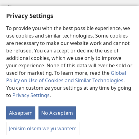
wan
windo)
Wanem niufala samting
niufala
Privacy Settings
windo)
Ol Video
To provide you with the best possible experience, we
Lukaotem Insaed Long JW.ORG
use cookies and similar technologies. Some cookies
are necessary to make our website work and cannot
Presen Mane
(openem
be refused. You can accept or decline the use of
wan
additional cookies, which we use only to improve
niufala
Wajtaoa LAEBRI LONG INTENET™
your experience. None of this data will ever be sold or
(openem
windo)
wan
used for marketing. To learn more, read the
Global
®
JW Hub
niufala
(openem
Policy on Use of Cookies and Similar Technologies
.
windo)
wan
You can customize your settings at any time by going
niufala
to
Privacy Settings
.
windo)
Copyright
© 2026 Watch Tower Bible and Tract Society of Pennsylvania.
Akseptem
No Akseptem
S
TERMS OF USE
|
PRIVACY POLICY
|
OL PRAEVESI SETING
Ol
Jenisim olsem we yu wantem
Sa
In