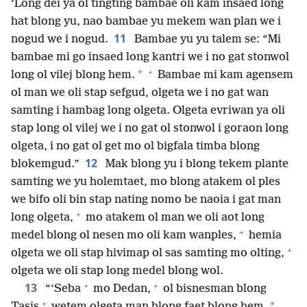
‘Long dei ya ol tingting bambae oli kam insaed long
hat blong yu, nao bambae yu mekem wan plan we i
11
nogud we i nogud.
Bambae yu yu talem se: “Mi
bambae mi go insaed long kantri we i no gat stonwol
+
*
long ol vilej blong hem.
Bambae mi kam agensem
ol man we oli stap sefgud, olgeta we i no gat wan
samting i hambag long olgeta. Olgeta evriwan ya oli
stap long ol vilej we i no gat ol stonwol i goraon long
olgeta, i no gat ol get mo ol bigfala timba blong
12
blokemgud.”
Mak blong yu i blong tekem plante
samting we yu holemtaet, mo blong atakem ol ples
we bifo oli bin stap nating nomo be naoia i gat man
+
long olgeta,
mo atakem ol man we oli aot long
+
medel blong ol nesen mo oli kam wanples,
hemia
+
olgeta we oli stap hivimap ol sas samting mo olting,
olgeta we oli stap long medel blong wol.
+
+
13
“‘Seba
mo Dedan,
ol bisnesman blong
+
*
Tasis
wetem olgeta man blong faet blong hem,