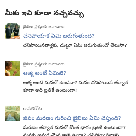
మీకు ఇవి కూడా నచ్చవచ్చు
బైబిలు ప్రశ్నలకు జవాబులు
చనిపోయాక ఏమి జరుగుతుంది?
చనిపోయినవాళ్లకు, చుట్టూ ఏమి జరుగుతుందో తెలుసా?
బైబిలు ప్రశ్నలకు జవాబులు
ఆత్మ అంటే ఏమిటి?
ఆత్మ అంటే మనలో ఉండేదా? మనం చనిపోయిన తర్వాత
కూడా అది బ్రతికే ఉంటుందా?
కావలికోట
జీవం మరణం గురించి బైబిలు ఏమి చెప్తుంది?
మరణం తర్వాత మనలో కొంత భాగం బ్రతికి ఉంటుందా?
మనకు అమర్త్యమైన ఆత్మ ఉందా? చనిపోయినవాళ్లు