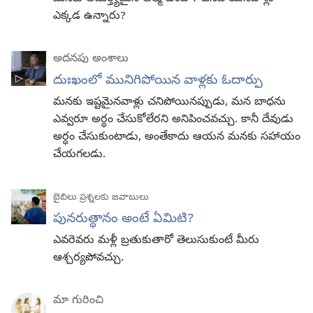
ఎక్కడ ఉన్నారు?
అదనపు అంశాలు
దుఃఖంలో మునిగిపోయిన వాళ్లకు ఓదార్పు
మనకు ఇష్టమైనవాళ్లు చనిపోయినప్పుడు, మన బాధను
ఎవ్వరూ అర్థం చేసుకోలేరని అనిపించవచ్చు. కానీ దేవుడు
అర్థం చేసుకుంటాడు, అంతేకాదు ఆయన మనకు సహాయం
చేయగలడు.
బైబిలు ప్రశ్నలకు జవాబులు
పునరుత్థానం అంటే ఏమిటి?
ఎవరెవరు మళ్లీ బ్రతుకుతారో తెలుసుకుంటే మీరు
ఆశ్చర్యపోవచ్చు.
మా గురించి