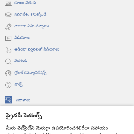
కూటం వెతుకు
(కొత్త
విండో
సమావేశం కనుక్కోండి
(కొత్త
ఓపెన్‌
విండో
అవుతుంది)
తాజాగా ఏమి వచ్చాయి
ఓపెన్‌
అవుతుంది)
వీడియోలు
ఆడియో వర్ణనలతో వీడియోలు
వెదకండి
గ్లోబల్‌ కమ్యూనికేషన్స్‌
హెల్ప్‌
విరాళాలు
(కొత్త
విండో
ప్రైవసీ సెటింగ్స్
ఓపెన్‌
కావలికోట ఆన్‌లైన్‌ లైబ్రరీ
(కొత్త
అవుతుంది)
విండో
మీరు వెబ్‌సైట్‌ని మెరుగ్గా ఉపయోగించగలిగేలా సహాయం
®
JW Hub
ఓపెన్‌