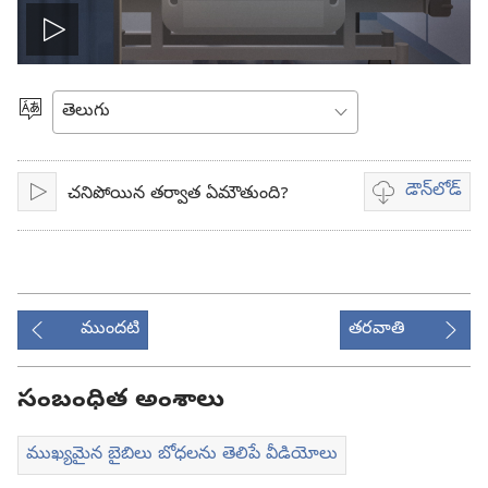
వీడియో
ప్లే
భాష
ఎంచుకోండి
చేయి
డౌన్‌లోడ్‌
చనిపోయిన తర్వాత ఏమౌతుంది?
ప్లే
వీడియో
డౌన్‌లోడ్‌
ఎంపికలు
ముందటి
తరవాతి
సంబంధిత అంశాలు
ముఖ్యమైన బైబిలు బోధలను తెలిపే వీడియోలు