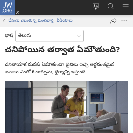
JW.ORG
లాగిన్
సైట్
JW.ORGలో
మె
(కొత్త
భాష
వెదకండి
చూ
విండో
‘దేవుడు చెబుతున్న మంచివార్త!’ వీడియోలు
మార్చండి
ఓపెన్‌
అవుతుంది)
భాష
చనిపోయిన తర్వాత ఏమౌతుంది?
చనిపోయాక మనకు ఏమౌతుంది? బైబిలు ఇచ్చే అర్థవంతమైన
జవాబు ఎంతో ఓదార్పును, ధైర్యాన్ని ఇస్తుంది.