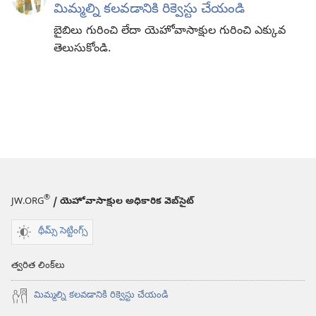
మిమ్మల్ని కలవడానికి రిక్వెస్టు చేయండి
బైబిలు గురించి లేదా యెహోవాసాక్షుల గురించి ఎక్కువ
తెలుసుకోండి.
®
JW.ORG
/ యెహోవాసాక్షుల అధికారిక వెబ్‌సైట్‌
థీమ్స్ సెట్టింగ్స్
త్వరిత లింక్‌లు
మిమ్మల్ని కలవడానికి రిక్వెస్టు చేయండి