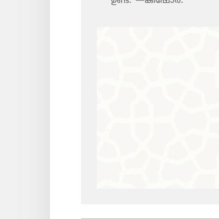
ഉണ്ട്‌.”—കിഷോർ.