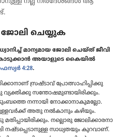
ാ​നുള്ള നല്ല നിർദേ​ശങ്ങൾ ആ
്‌.
 ജോലി ചെയ്യുക
​നിച്ച്‌ മാന്യ​മായ ജോലി ചെയ്‌ത്‌ ജീവി​
്കു കൊടു​ക്കാൻ അയാളു​ടെ കൈയിൽ
െസ്യർ 4:28
.
ാ​നാണ്‌ സ്രഷ്ടാവ്‌ പ്രോ​ത്സാ​ഹി​പ്പി​ക്കു​
ു വ്യക്തിക്കു സന്തോ​ഷ​മു​ണ്ടാ​യി​രി​ക്കും.
ും​ബത്തെ നന്നായി നോക്കാ​നാ​കു​മ​ല്ലോ.
ള​വർക്ക്‌ അതു നൽകാ​നും കഴിയും.
ു മതിപ്പാ​യി​രി​ക്കും. നല്ലൊരു ജോലി​ക്കാ​ര​നാ​
ി നഷ്ടപ്പെ​ടാ​നുള്ള സാധ്യ​ത​യും കുറവാണ്‌.