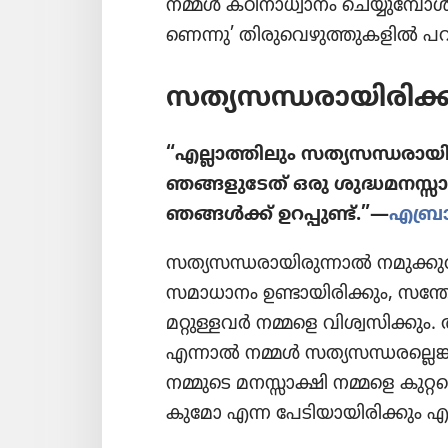
നമ്മൾ കഠിനാ​ധ്വാ​നം ചെയ്യു​മ്പോൾ 
ണെന്നു’ തിരു​വെ​ഴു​ത്തു​ക​ളിൽ പറഞ്
സത്യസ​ന്ധ​രാ​യി​രി​ക
“എല്ലാത്തി​ലും സത്യസ​ന്ധ​രാ​യ
ഞങ്ങളു​ടേത്‌ ഒരു ശുദ്ധമ​ന​സ്സാ
ഞങ്ങൾക്ക്‌ ഉറപ്പുണ്ട്‌.”—
എബ്രാ
സത്യസ​ന്ധ​രാ​യി​രു​ന്നാൽ നമുക്കു
സമാധാ​നം ഉണ്ടായി​രി​ക്കും, സന്തോ​
മറ്റുള്ളവർ നമ്മളെ വിശ്വ​സി​ക്കു
എന്നാൽ നമ്മൾ സത്യസ​ന്ധ​ര​ല്ലെ​ങ
നമ്മുടെ മനസ്സാക്ഷി നമ്മളെ കുറ്റ​പ്പെ​
കു​മോ എന്ന പേടി​യാ​യി​രി​ക്കും എപ