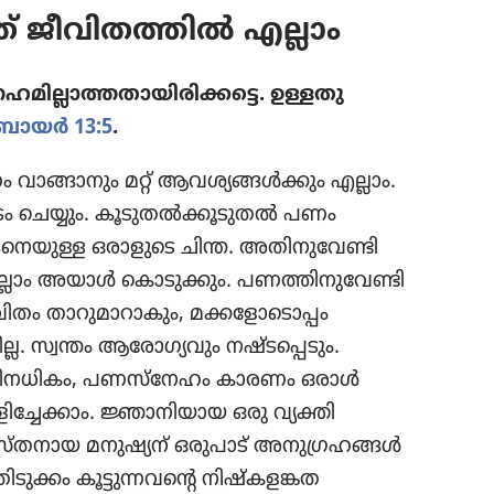
‌ ജീവി​ത​ത്തിൽ എല്ലാം
​ല്ലാ​ത്ത​താ​യി​രി​ക്കട്ടെ. ഉള്ളതു​
രായർ 13:5
.
ങ്ങാ​നും മറ്റ്‌ ആവശ്യ​ങ്ങൾക്കും എല്ലാം.
െയ്യും. കൂടു​തൽക്കൂ​ടു​തൽ പണം
അങ്ങനെ​യുള്ള ഒരാളു​ടെ ചിന്ത. അതിനു​വേണ്ടി
ാം അയാൾ കൊടു​ക്കും. പണത്തി​നു​വേ​ണ്ടി​
വി​തം താറു​മാ​റാ​കും, മക്കളോ​ടൊ​പ്പം
ല്ല. സ്വന്തം ആരോ​ഗ്യ​വും നഷ്ടപ്പെ​ടും.
തിന​ധി​കം, പണസ്‌നേഹം കാരണം ഒരാൾ
​ച്ചേ​ക്കാം. ജ്ഞാനി​യായ ഒരു വ്യക്തി
സ്‌ത​നായ മനുഷ്യന്‌ ഒരുപാട്‌ അനു​ഗ്ര​ഹങ്ങൾ
ുക്കം കൂട്ടു​ന്ന​വന്റെ നിഷ്‌ക​ളങ്കത