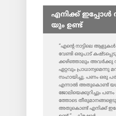
എനിക്ക്‌ ഇപ്പോൾ 
യും ഉണ്ട്‌
“എന്റെ നാട്ടിലെ ആളുകൾ പഠ
വേണ്ടി ഒരുപാട്‌ കഷ്ടപ്പെ​ടു​
ക്ക​ഴി​ഞ്ഞാ​ലും അവർക്കു
ഏറ്റവും പ്രാധാ​ന്യ​മെന്
സഹായി​ച്ചു. പണം ഒരു പരി
എന്നാൽ അതു​കൊണ്ട്‌ യഥാ
ജോലി​യെ​ക്കു​റി​ച്ചും പണം ഉണ
ത്തോ​ടെ തീരു​മാ​ന​ങ്ങ​ള
അതു​കൊണ്ട്‌ എനിക്ക്‌ ഇപ