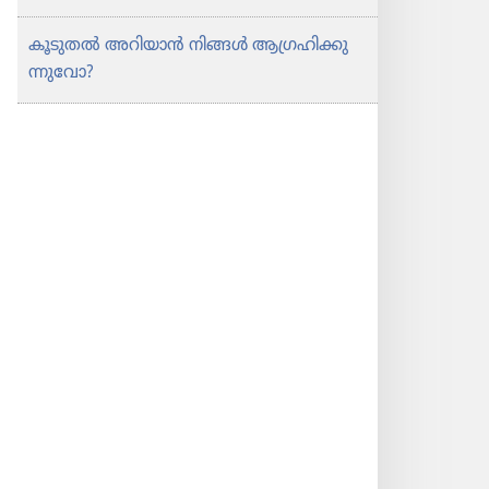
കൂടുതൽ അറിയാൻ നിങ്ങൾ ആഗ്രഹി​ക്കു​
ന്നു​വോ?