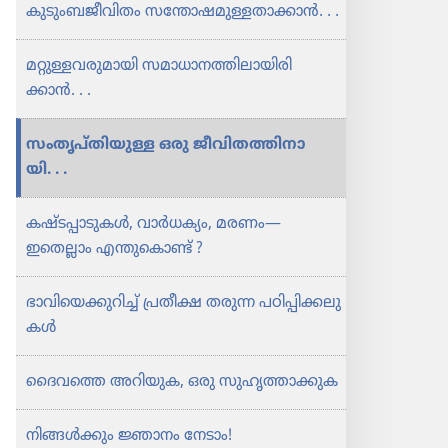
കുടും​ബ​ജീ​വി​തം സന്തോ​ഷ​മു​ള്ള​താ​ക്കാൻ. . .
ജ്ഞാന​
ജ്ഞാന​
മൊ​
മൊ​
മറ്റുള്ള​വ​രു​മാ​യി സമാധാ​ന​ത്തി​ലാ​യി​രി​
ഴി​
ഴി​
ക്കാൻ. . .
കൾ
കൾ
സംതൃ​പ്‌തി​യുള്ള ഒരു ജീവി​ത​ത്തി​നാ​
യി. . .
കഷ്ടപ്പാ​ടു​കൾ, വാർധ​ക്യം, മരണം—
ഇതെല്ലാം എന്തുകൊണ്ട്‌ ?
ഭാവി​യെ​ക്കു​റിച്ച്‌ പ്രതീക്ഷ തരുന്ന പഠിപ്പി​ക്ക​ലു​
കൾ
ദൈവത്തെ അറിയുക, ഒരു സുഹൃ​ത്താ​ക്കുക
നിങ്ങൾക്കും ജ്ഞാനം നേടാം!