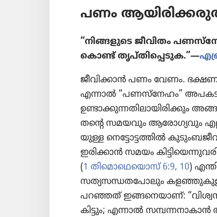
പണം ആയിരി​ക്ക​രുത്
“നിങ്ങളു​ടെ ജീവിതം പണസ്‌നേ​ഹ​മി
കൊണ്ട്‌ തൃപ്‌തി​പ്പെ​ടുക.”—
എബ്
ജീവി​ക്കാൻ പണം വേണം. ഭക്ഷണം വാ
എന്നാൽ “പണസ്‌നേഹം” അപകടം ച
ഉണ്ടാക്കു​ന്ന​തി​ലാ​യി​രി​ക്കും 
തന്റെ സമയവും ആരോ​ഗ്യ​വും എല്ല
യുള്ള നെട്ടോ​ട്ട​ത്തിൽ കുടും​ബ​ജീ​
ഇരിക്കാൻ സമയം കിട്ടി​യെ​ന്നു​വ​രി
(
1 തിമൊ​ഥെ​യൊസ്‌ 6:9, 10
) എന്
സത്യസ​ന്ധ​ത​പോ​ലും കളഞ്ഞു​കു​ളി
പറഞ്ഞത്‌ ഇങ്ങനെ​യാണ്‌: “വിശ്വ​
കിട്ടും; എന്നാൽ സമ്പന്നനാ​കാൻ തിട