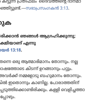
കിട്ടുന്ന പ്രതി​ഫലം ‘ദൈവ​ത്തി​ന്റെ ദാനമാ​
ഞി​ട്ടുണ്ട്‌.—
സഭാ​പ്ര​സം​ഗകൻ 3:13
.
്കുക
ി​രി​ക്കാൻ ഞങ്ങൾ ആഗ്രഹി​ക്കു​ന്നു;
​ക്ഷി​യാണ്‌ എന്നു
യർ 13:18
.
​തന്നെ ഒരു ആത്മാഭി​മാ​നം തോന്നും. നല്ല
ഷ​ത്തോ​ടെ കിടന്ന്‌ ഉറങ്ങാ​നും പറ്റും.
ം. അവർക്ക്‌ നമ്മളോ​ടു ബഹുമാ​നം തോന്നും.
്കിൽ ഇതൊ​ന്നും കാണില്ല. പോരാ​ത്ത​തിന്‌
ടു​ത്തി​ക്കൊ​ണ്ടി​രി​ക്കും. കള്ളി വെളി​ച്ച​ത്താ​
്പോ​ഴും.