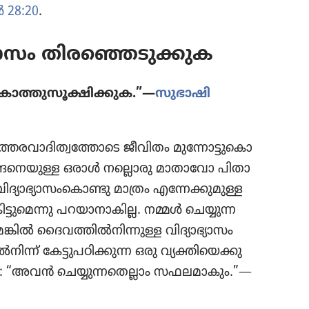
 28:20
.
്യാ​സം തിര​ഞ്ഞെ​ടു​ക്കു​ക
കാത്തു​സൂ​ക്ഷി​ക്കുക.”—
സുഭാ​ഷി​
ഉത്തരവാ​ദി​ത്വ​ത്തോ​ടെ ജീവിതം മുന്നോ​ട്ടു​കൊ​
്ങനെ​യുള്ള ഒരാൾ നല്ലൊരു മാതാ​വോ പിതാ​
​ഭ്യാ​സം​കൊ​ണ്ടു മാത്രം എന്നേക്കു​മുള്ള
്ടു​മെന്നു പറയാ​നാ​കില്ല. നമ്മൾ ചെയ്യുന്ന
​ങ്കിൽ ദൈവ​ത്തിൽനി​ന്നുള്ള വിദ്യാ​ഭ്യാ​സം
ന്‌ കേട്ടു​പ​ഠി​ക്കുന്ന ഒരു വ്യക്തി​യെ​ക്കു​
്നു: “അവൻ ചെയ്യു​ന്ന​തെ​ല്ലാം സഫലമാ​കും.”—