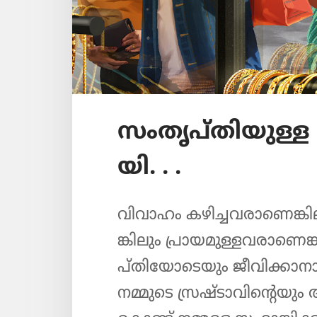
സംതൃ​പ്‌തി​യുള്ള 
യി. . .
വിവാഹം കഴിച്ച​വ​രാ​ണെ​ങ്കി​ല
ങ്കി​ലും പ്രായ​മു​ള്ള​വ​രാ​ണ
പ്‌തി​യോ​ടെ​യും ജീവി​ക്കാ​നാണ
നമ്മുടെ സ്രഷ്ടാ​വി​ന്റെ​യ