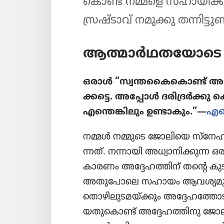
കൊണ്ട്‌ നമ്മളെ സഹായി​ക്ക
സ്രഷ്ടാവ്‌ നമുക്കു തന്നിട്ടുണ്ട
ആത്മാർഥ​ത​യോ​ടെ
ഒരാൾ “സ്വന്ത​കൈ​കൊണ്ട്‌ അധ്വാ
ക്കട്ടെ. അപ്പോൾ ദരി​ദ്രർക
എന്തെങ്കി​ലും ഉണ്ടാകും.”—
എഫ
നമ്മൾ നമ്മുടെ ജോലി​യെ സ്‌നേ​ഹി​ക്ക
ന്നത്‌. നന്നായി അധ്വാ​നി​ക്കുന്ന ഒര
കാരണം അദ്ദേഹ​ത്തിന്‌ തന്റെ കുട
അതു​പോ​ലെ സഹായം ആവശ്യ​മു​ള്
തൊഴി​ലു​ട​മ​യ്‌ക്കും അദ്ദേഹ​ത്തോ​ട
യ​തു​കൊണ്ട്‌ അദ്ദേഹ​ത്തി​നു ജോല