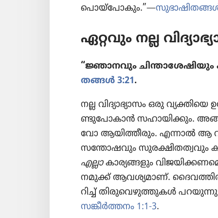
പൊയ്‌പോ​കും.”—
സുഭാ​ഷി​തങ്ങൾ
ഏറ്റവും നല്ല വിദ്യാ​ഭ
“ജ്ഞാനവും ചിന്താ​ശേ​ഷി​യും 
തങ്ങൾ 3:21
.
നല്ല വിദ്യാ​ഭ്യാ​സം ഒരു വ്യക്തിയെ 
ണ്ടു​പോ​കാൻ സഹായി​ക്കും. അങ
വോ ആയിത്തീ​രും. എന്നാൽ ആ വിദ്യാ
സന്തോ​ഷ​വും സുരക്ഷി​ത​ത്വ​വും കിട
എല്ലാ
കാര്യ​ങ്ങ​ളും വിജയി​ക്ക​ണ​മെ
നമുക്ക്‌ ആവശ്യ​മാണ്‌. ദൈവ​ത്തിൽനിന്
റിച്ച്‌ തിരു​വെ​ഴു​ത്തു​കൾ പറയുന
സങ്കീർത്തനം 1:1-3
.