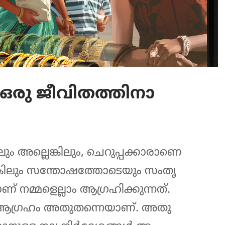
ഒരു ജീവി​ത​ത്തി​നാ​
ും അല്ലെങ്കി​ലും, ചെറു​പ്പ​ക്കാ​രാ​ണെ​
െ​ങ്കി​ലും സന്തോ​ഷ​ത്തോ​ടെ​യും സംതൃ​
്‌ നമ്മളെ​ല്ലാം ആഗ്രഹി​ക്കു​ന്നത്‌.
ും ആഗ്രഹം അതുത​ന്നെ​യാണ്‌. അതു​