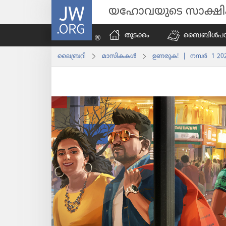
JW.ORG
യഹോവയുടെ സാക്ഷ
തുടക്കം
ബൈബിൾപ​ഠി​പ്
ലൈബ്രറി
മാസി​കകൾ
ഉണരുക! | നമ്പര്‍ 1 20