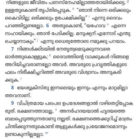
g
നിങ്ങളുടെ ജീവിതം പണസ്‌നേ​ഹ​മി​ല്ലാ​ത്ത​താ​യി​രി​ക്കട്ടെ.
h
ഉള്ളതു​കൊ​ണ്ട്‌ തൃപ്‌തിപ്പെ​ടുക.
“ഞാൻ നിന്നെ ഒരിക്ക​ലും
i
കൈവി​ടില്ല; ഒരിക്ക​ലും ഉപേക്ഷി​ക്കില്ല”
എന്നു ദൈവം
*
പറഞ്ഞി​ട്ടു​ണ്ട​ല്ലോ.
6
അതുകൊണ്ട്‌, “യഹോവ
എന്നെ
സഹായി​ക്കും. ഞാൻ പേടി​ക്കില്ല. മനുഷ്യ​ന്‌ എന്നോട്‌ എന്തു
j
ചെയ്യാ​നാ​കും”
എന്നു ധൈര്യത്തോ​ടെ നമുക്കു പറയാം.
7
നിങ്ങൾക്കിടയിൽ നേതൃ​ത്വമെ​ടു​ക്കു​ന്ന​വരെ
k
ഓർത്തുകൊ​ള്ളുക;
ദൈവ​ത്തി​ന്റെ വാക്കുകൾ നിങ്ങളെ
അറിയി​ച്ച​വ​രാ​ണ​ല്ലോ അവർ. അവരുടെ പ്രവൃ​ത്തി​ക​ളു​ടെ
ഫലം നിരീ​ക്ഷി​ച്ച​റിഞ്ഞ്‌ അവരുടെ വിശ്വാ​സം അനുക​രി​
l
ക്കുക.
8
യേശുക്രിസ്‌തു ഇന്നലെ​യും ഇന്നും എന്നും മാറ്റമി​ല്ലാ​
ത്ത​വ​നാണ്‌.
9
വിചിത്രമായ പലപല ഉപദേ​ശ​ങ്ങ​ളാൽ വഴി​തെ​റ്റിപ്പോ​ക​
*
രുത്‌. ഭക്ഷണത്താ​ലല്ല,
അനർഹ​ദ​യ​യാൽ ഹൃദയത്തെ
ബലപ്പെ​ടു​ത്തു​ന്ന​താ​ണു നല്ലത്‌. ഭക്ഷണ​ത്തെ​ക്കു​റിച്ച്‌ മാത്രം
ചിന്തി​ക്കു​ന്ന​തുകൊണ്ട്‌ ആളുകൾക്കു പ്രയോ​ജ​നമൊ​ന്നും
m
ഉണ്ടാകു​ന്നി​ല്ല​ല്ലോ.