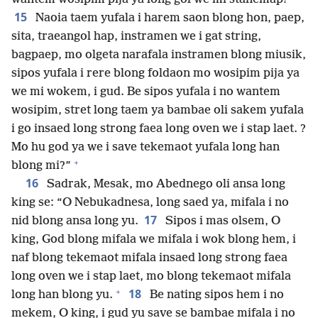
15
Naoia taem yufala i harem saon blong hon, paep,
sita, traeangol hap, instramen we i gat string,
bagpaep, mo olgeta narafala instramen blong miusik,
sipos yufala i rere blong foldaon mo wosipim pija ya
we mi wokem, i gud. Be sipos yufala i no wantem
wosipim, stret long taem ya bambae oli sakem yufala
i go insaed long strong faea long oven we i stap laet. ?
Mo hu god ya we i save tekemaot yufala long han
+
blong mi?”
16
Sadrak, Mesak, mo Abednego oli ansa long
king se: “O Nebukadnesa, long saed ya, mifala i no
17
nid blong ansa long yu.
Sipos i mas olsem, O
king, God blong mifala we mifala i wok blong hem, i
naf blong tekemaot mifala insaed long strong faea
long oven we i stap laet, mo blong tekemaot mifala
+
18
long han blong yu.
Be nating sipos hem i no
mekem, O king, i gud yu save se bambae mifala i no