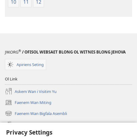
10
11
12
Translesen
®
JW.ORG
/ OFISOL WEBSAET BLONG OL WITNES BLONG JEHOVA
Apiriens Seting
Ol Link
Askem Wan i Visitim Yu
Faenem Wan Miting
(openem
wan
Faenem Wan Bigfala Asembli
(openem
niufala
wan
windo)
Wanem niufala samting
niufala
Privacy Settings
windo)
Ol Video