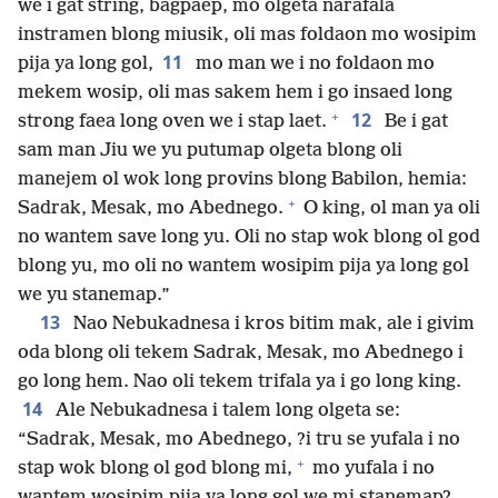
we i gat string, bagpaep, mo olgeta narafala
instramen blong miusik, oli mas foldaon mo wosipim
11
pija ya long gol,
mo man we i no foldaon mo
mekem wosip, oli mas sakem hem i go insaed long
+
12
strong faea long oven we i stap laet.
Be i gat
sam man Jiu we yu putumap olgeta blong oli
manejem ol wok long provins blong Babilon, hemia:
+
Sadrak, Mesak, mo Abednego.
O king, ol man ya oli
no wantem save long yu. Oli no stap wok blong ol god
blong yu, mo oli no wantem wosipim pija ya long gol
we yu stanemap.”
13
Nao Nebukadnesa i kros bitim mak, ale i givim
oda blong oli tekem Sadrak, Mesak, mo Abednego i
go long hem. Nao oli tekem trifala ya i go long king.
14
Ale Nebukadnesa i talem long olgeta se:
“Sadrak, Mesak, mo Abednego, ?i tru se yufala i no
+
stap wok blong ol god blong mi,
mo yufala i no
wantem wosipim pija ya long gol we mi stanemap?