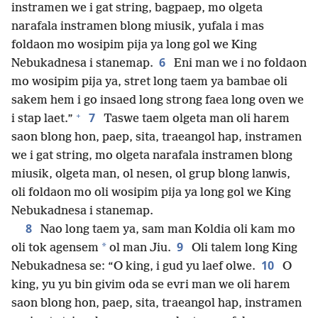
instramen we i gat string, bagpaep, mo olgeta
narafala instramen blong miusik, yufala i mas
foldaon mo wosipim pija ya long gol we King
6
Nebukadnesa i stanemap.
Eni man we i no foldaon
mo wosipim pija ya, stret long taem ya bambae oli
sakem hem i go insaed long strong faea long oven we
+
7
i stap laet.”
Taswe taem olgeta man oli harem
saon blong hon, paep, sita, traeangol hap, instramen
we i gat string, mo olgeta narafala instramen blong
miusik, olgeta man, ol nesen, ol grup blong lanwis,
oli foldaon mo oli wosipim pija ya long gol we King
Nebukadnesa i stanemap.
8
Nao long taem ya, sam man Koldia oli kam mo
9
*
oli tok agensem
ol man Jiu.
Oli talem long King
10
Nebukadnesa se: “O king, i gud yu laef olwe.
O
king, yu yu bin givim oda se evri man we oli harem
saon blong hon, paep, sita, traeangol hap, instramen