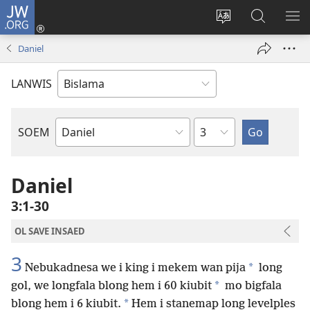
JW.ORG
Log
In
Jenisim
Lukaote
SO
(openem
lanwis
Insaed
ME
Daniel
wan
Long
niufala
JW.ORG
LANWIS
windo)
Japta
SOEM
Ol
Buk
Blong
Daniel
Baebol
3:1-30
OL SAVE INSAED
3
*
Nebukadnesa we i king i mekem wan pija
long
*
gol, we longfala blong hem i 60 kiubit
mo bigfala
*
blong hem i 6 kiubit.
Hem i stanemap long levelples