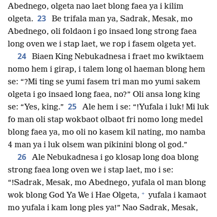
Abednego, olgeta nao laet blong faea ya i kilim
23
olgeta.
Be trifala man ya, Sadrak, Mesak, mo
Abednego, oli foldaon i go insaed long strong faea
long oven we i stap laet, we rop i fasem olgeta yet.
24
Biaen King Nebukadnesa i fraet mo kwiktaem
nomo hem i girap, i talem long ol haeman blong hem
se: “?Mi ting se yumi fasem tri man mo yumi sakem
olgeta i go insaed long faea, no?” Oli ansa long king
25
se: “Yes, king.”
Ale hem i se: “!Yufala i luk! Mi luk
fo man oli stap wokbaot olbaot fri nomo long medel
blong faea ya, mo oli no kasem kil nating, mo namba
4 man ya i luk olsem wan pikinini blong ol god.”
26
Ale Nebukadnesa i go klosap long doa blong
strong faea long oven we i stap laet, mo i se:
“!Sadrak, Mesak, mo Abednego, yufala ol man blong
+
wok blong God Ya We i Hae Olgeta,
yufala i kamaot
mo yufala i kam long ples ya!” Nao Sadrak, Mesak,