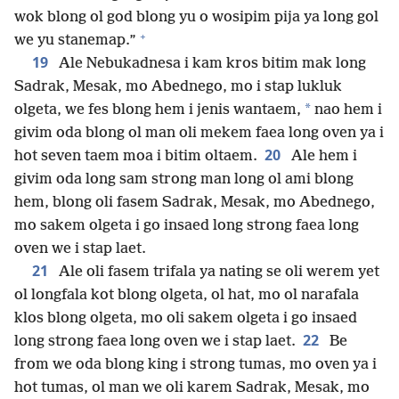
wok blong ol god blong yu o wosipim pija ya long gol
+
we yu stanemap.”
19
Ale Nebukadnesa i kam kros bitim mak long
Sadrak, Mesak, mo Abednego, mo i stap lukluk
*
olgeta, we fes blong hem i jenis wantaem,
nao hem i
givim oda blong ol man oli mekem faea long oven ya i
20
hot seven taem moa i bitim oltaem.
Ale hem i
givim oda long sam strong man long ol ami blong
hem, blong oli fasem Sadrak, Mesak, mo Abednego,
mo sakem olgeta i go insaed long strong faea long
oven we i stap laet.
21
Ale oli fasem trifala ya nating se oli werem yet
ol longfala kot blong olgeta, ol hat, mo ol narafala
klos blong olgeta, mo oli sakem olgeta i go insaed
22
long strong faea long oven we i stap laet.
Be
from we oda blong king i strong tumas, mo oven ya i
hot tumas, ol man we oli karem Sadrak, Mesak, mo