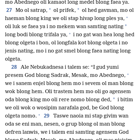
mo Abednego oli kamaot long medel blong faea ya.
27
*
*
Mo ol satrap,
ol prifek,
ol hed gavman, mo ol
+
haeman blong king we oli stap hivap long ples ya,
*
oli luk se faea ya i no mekem wan samting nating
+
long bodi blong trifala ya,
i no gat wan hea long hed
blong olgeta i bon, ol longfala kot blong olgeta i no
jenis nating, mo i no gat smel blong faea nating long
olgeta.
28
Ale Nebukadnesa i talem se: “I gud yumi
+
presem God blong Sadrak, Mesak, mo Abednego,
we i sanem enjel blong hem mo i sevem ol man blong
wok blong hem. Oli trastem hem mo oli go agensem
*
oda blong king mo oli rere nomo blong ded,
i bitim
we oli wok o wosipim narafala god, be God blong
+
29
olgeta nomo.
Taswe naoia mi stap givim wan
oda se eni man, nesen, o grup blong ol man blong
defren lanwis, we i talem eni samting agensem God