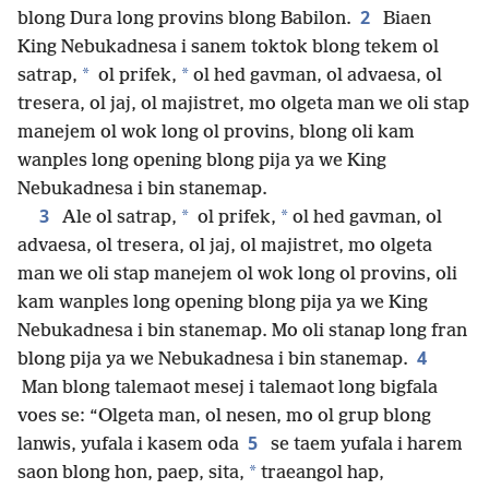
2
blong Dura long provins blong Babilon.
Biaen
King Nebukadnesa i sanem toktok blong tekem ol
*
*
satrap,
ol prifek,
ol hed gavman, ol advaesa, ol
tresera, ol jaj, ol majistret, mo olgeta man we oli stap
manejem ol wok long ol provins, blong oli kam
wanples long opening blong pija ya we King
Nebukadnesa i bin stanemap.
3
*
*
Ale ol satrap,
ol prifek,
ol hed gavman, ol
advaesa, ol tresera, ol jaj, ol majistret, mo olgeta
man we oli stap manejem ol wok long ol provins, oli
kam wanples long opening blong pija ya we King
Nebukadnesa i bin stanemap. Mo oli stanap long fran
4
blong pija ya we Nebukadnesa i bin stanemap.
Man blong talemaot mesej i talemaot long bigfala
voes se: “Olgeta man, ol nesen, mo ol grup blong
5
lanwis, yufala i kasem oda
se taem yufala i harem
*
saon blong hon, paep, sita,
traeangol hap,