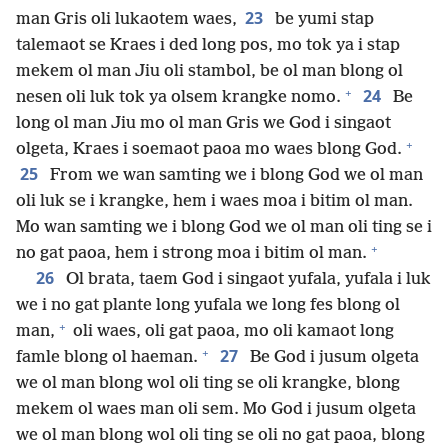
23
man Gris oli lukaotem waes,
be yumi stap
talemaot se Kraes i ded long pos, mo tok ya i stap
mekem ol man Jiu oli stambol, be ol man blong ol
+
24
nesen oli luk tok ya olsem krangke nomo.
Be
long ol man Jiu mo ol man Gris we God i singaot
+
olgeta, Kraes i soemaot paoa mo waes blong God.
25
From we wan samting we i blong God we ol man
oli luk se i krangke, hem i waes moa i bitim ol man.
Mo wan samting we i blong God we ol man oli ting se i
+
no gat paoa, hem i strong moa i bitim ol man.
26
Ol brata, taem God i singaot yufala, yufala i luk
we i no gat plante long yufala we long fes blong ol
+
man,
oli waes, oli gat paoa, mo oli kamaot long
+
27
famle blong ol haeman.
Be God i jusum olgeta
we ol man blong wol oli ting se oli krangke, blong
mekem ol waes man oli sem. Mo God i jusum olgeta
we ol man blong wol oli ting se oli no gat paoa, blong