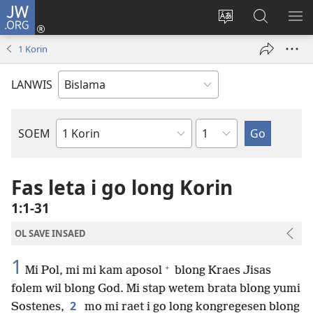
JW.ORG
Log
In
Jenisim
Lukaote
SO
(openem
lanwis
Insaed
ME
1 Korin
wan
Long
niufala
JW.ORG
LANWIS
windo)
Japta
SOEM
Ol
Buk
Blong
Fas leta i go long Korin
Baebol
1:1-31
OL SAVE INSAED
1
+
Mi Pol, mi mi kam aposol
blong Kraes Jisas
folem wil blong God. Mi stap wetem brata blong yumi
2
Sostenes,
mo mi raet i go long kongregesen blong