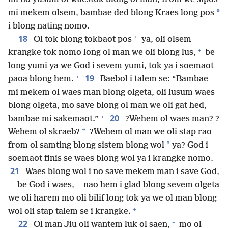
*
mi mekem olsem, bambae ded blong Kraes long pos
i blong nating nomo.
18
*
Ol tok blong tokbaot pos
ya, oli olsem
+
krangke tok nomo long ol man we oli blong lus,
be
long yumi ya we God i sevem yumi, tok ya i soemaot
+
19
paoa blong hem.
Baebol i talem se: “Bambae
mi mekem ol waes man blong olgeta, oli lusum waes
blong olgeta, mo save blong ol man we oli gat hed,
+
20
bambae mi sakemaot.”
?Wehem ol waes man? ?
*
Wehem ol skraeb?
?Wehem ol man we oli stap rao
*
from ol samting blong sistem blong wol
ya? God i
soemaot finis se waes blong wol ya i krangke nomo.
21
Waes blong wol i no save mekem man i save God,
+
+
be God i waes,
nao hem i glad blong sevem olgeta
we oli harem mo oli bilif long tok ya we ol man blong
+
wol oli stap talem se i krangke.
+
22
Ol man Jiu oli wantem luk ol saen,
mo ol