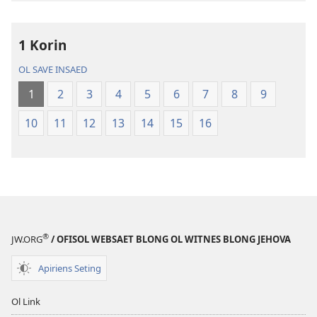
buk
long
intenet
1 Korin
Baebol
OL SAVE INSAED
Long
Niu
1
2
3
4
5
6
7
8
9
Wol
10
11
12
13
14
15
16
Translesen
®
JW.ORG
/ OFISOL WEBSAET BLONG OL WITNES BLONG JEHOVA
Apiriens Seting
Ol Link