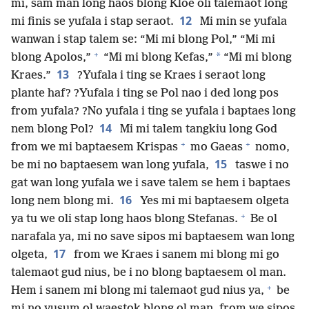
mi, sam man long haos blong Kloe oli talemaot long
12
mi finis se yufala i stap seraot.
Mi min se yufala
wanwan i stap talem se: “Mi mi blong Pol,” “Mi mi
+
*
blong Apolos,”
“Mi mi blong Kefas,”
“Mi mi blong
13
Kraes.”
?Yufala i ting se Kraes i seraot long
plante haf? ?Yufala i ting se Pol nao i ded long pos
from yufala? ?No yufala i ting se yufala i baptaes long
14
nem blong Pol?
Mi mi talem tangkiu long God
+
+
from we mi baptaesem Krispas
mo Gaeas
nomo,
15
be mi no baptaesem wan long yufala,
taswe i no
gat wan long yufala we i save talem se hem i baptaes
16
long nem blong mi.
Yes mi mi baptaesem olgeta
+
ya tu we oli stap long haos blong Stefanas.
Be ol
narafala ya, mi no save sipos mi baptaesem wan long
17
olgeta,
from we Kraes i sanem mi blong mi go
talemaot gud nius, be i no blong baptaesem ol man.
+
Hem i sanem mi blong mi talemaot gud nius ya,
be
mi no yusum ol waestok blong ol man, from we sipos