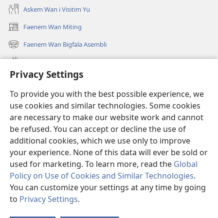
Askem Wan i Visitim Yu
Faenem Wan Miting
(openem
wan
Faenem Wan Bigfala Asembli
(openem
niufala
wan
windo)
Wanem niufala samting
niufala
Privacy Settings
windo)
Ol Video
To provide you with the best possible experience, we
Lukaotem Insaed Long JW.ORG
use cookies and similar technologies. Some cookies
are necessary to make our website work and cannot
Presen Mane
(openem
be refused. You can accept or decline the use of
wan
additional cookies, which we use only to improve
niufala
Wajtaoa LAEBRI LONG INTENET™
your experience. None of this data will ever be sold or
(openem
windo)
wan
used for marketing. To learn more, read the
Global
®
JW Hub
niufala
(openem
Policy on Use of Cookies and Similar Technologies
.
windo)
wan
You can customize your settings at any time by going
niufala
to
Privacy Settings
.
windo)