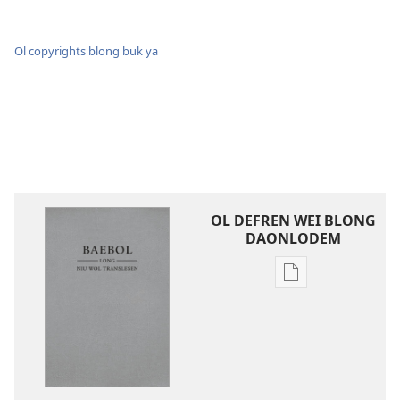
Ol copyrights blong buk ya
OL DEFREN WEI BLONG
DAONLODEM
Ol
defren
wei
blong
daonlodem
ol