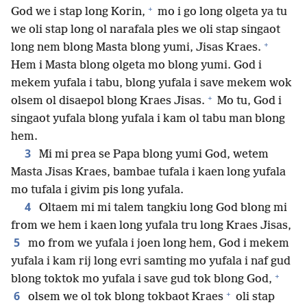
+
God we i stap long Korin,
mo i go long olgeta ya tu
we oli stap long ol narafala ples we oli stap singaot
+
long nem blong Masta blong yumi, Jisas Kraes.
Hem i Masta blong olgeta mo blong yumi. God i
mekem yufala i tabu, blong yufala i save mekem wok
+
olsem ol disaepol blong Kraes Jisas.
Mo tu, God i
singaot yufala blong yufala i kam ol tabu man blong
hem.
3
Mi mi prea se Papa blong yumi God, wetem
Masta Jisas Kraes, bambae tufala i kaen long yufala
mo tufala i givim pis long yufala.
4
Oltaem mi mi talem tangkiu long God blong mi
from we hem i kaen long yufala tru long Kraes Jisas,
5
mo from we yufala i joen long hem, God i mekem
yufala i kam rij long evri samting mo yufala i naf gud
+
blong toktok mo yufala i save gud tok blong God,
+
6
olsem we ol tok blong tokbaot Kraes
oli stap