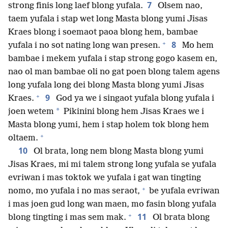
7
strong finis long laef blong yufala.
Olsem nao,
taem yufala i stap wet long Masta blong yumi Jisas
Kraes blong i soemaot paoa blong hem, bambae
+
8
yufala i no sot nating long wan presen.
Mo hem
bambae i mekem yufala i stap strong gogo kasem en,
nao ol man bambae oli no gat poen blong talem agens
long yufala long dei blong Masta blong yumi Jisas
+
9
Kraes.
God ya we i singaot yufala blong yufala i
*
joen wetem
Pikinini blong hem Jisas Kraes we i
Masta blong yumi, hem i stap holem tok blong hem
+
oltaem.
10
Ol brata, long nem blong Masta blong yumi
Jisas Kraes, mi mi talem strong long yufala se yufala
evriwan i mas toktok we yufala i gat wan tingting
+
nomo, mo yufala i no mas seraot,
be yufala evriwan
i mas joen gud long wan maen, mo fasin blong yufala
+
11
blong tingting i mas sem mak.
Ol brata blong