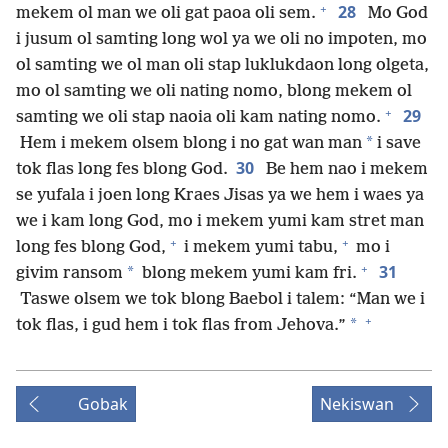
+
28
mekem ol man we oli gat paoa oli sem.
Mo God
i jusum ol samting long wol ya we oli no impoten, mo
ol samting we ol man oli stap luklukdaon long olgeta,
mo ol samting we oli nating nomo, blong mekem ol
+
29
samting we oli stap naoia oli kam nating nomo.
*
Hem i mekem olsem blong i no gat wan man
i save
30
tok flas long fes blong God.
Be hem nao i mekem
se yufala i joen long Kraes Jisas ya we hem i waes ya
we i kam long God, mo i mekem yumi kam stret man
+
+
long fes blong God,
i mekem yumi tabu,
mo i
+
31
*
givim ransom
blong mekem yumi kam fri.
Taswe olsem we tok blong Baebol i talem: “Man we i
+
*
tok flas, i gud hem i tok flas from Jehova.”
Gobak
Nekiswan