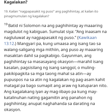
Kagalakan?
19. Kailan “nagpapasakit ng puso” ang paghihintay, at kailan ito
pinagmumulan ng kagalakan?
19
Batid ni Solomon na ang paghihintay ay maaaring
magdulot ng kabiguan. Sumulat siya: “Ang inaasam na
nagluluwat ay nagpapasakit ng puso.” (
Kawikaan
13:12
.) Mangyari pa, kung umaasa ang isang tao sa
walang-saligang mga mithiin, ang puso ay maaaring
masaktan dahil sa pagkabigo. Gayunman, ang
paghihintay sa masasayang okasyon​—marahil isang
kasalan, pagsisilang ng isang sanggol, o muling-
pakikipagkita sa mga taong mahal sa atin​—ay
pupuspos na sa atin ng kagalakan ng pag-asam kahit
matagal pa bago sumapit ang araw ng katuparan nito.
Ang kagalakang iyan ay mag-iibayo pa kung may-
katalinuhan nating gagamitin ang panahon ng
paghihintay, anupat naghahanda sa darating na
okasyon.