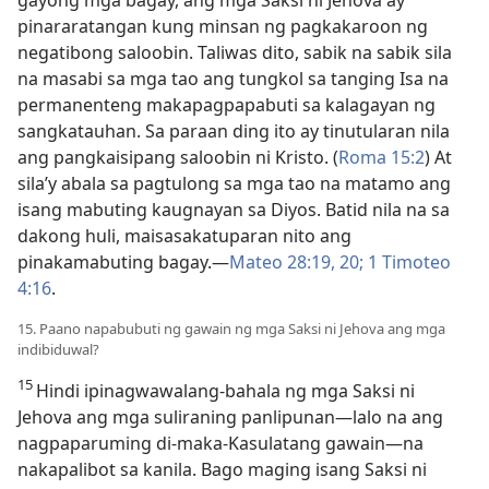
gayong mga bagay, ang mga Saksi ni Jehova ay
pinararatangan kung minsan ng pagkakaroon ng
negatibong saloobin. Taliwas dito, sabik na sabik sila
na masabi sa mga tao ang tungkol sa tanging Isa na
permanenteng makapagpapabuti sa kalagayan ng
sangkatauhan. Sa paraan ding ito ay tinutularan nila
ang pangkaisipang saloobin ni Kristo. (
Roma 15:2
) At
sila’y abala sa pagtulong sa mga tao na matamo ang
isang mabuting kaugnayan sa Diyos. Batid nila na sa
dakong huli, maisasakatuparan nito ang
pinakamabuting bagay.​—
Mateo 28:19, 20;
1 Timoteo
4:16
.
15. Paano napabubuti ng gawain ng mga Saksi ni Jehova ang mga
indibiduwal?
15
Hindi ipinagwawalang-bahala ng mga Saksi ni
Jehova ang mga suliraning panlipunan​—lalo na ang
nagpaparuming di-maka-Kasulatang gawain​—na
nakapalibot sa kanila. Bago maging isang Saksi ni