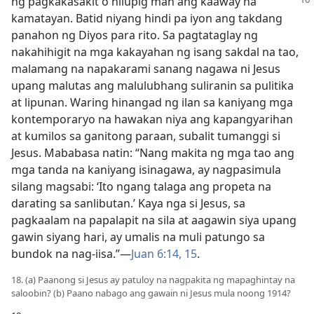
ng pagkakasakit o nilupig
man ang kaaway na
kamatayan. Batid niyang hindi pa iyon ang takdang
panahon ng Diyos para rito. Sa pagtataglay ng
nakahihigit na mga kakayahan ng isang sakdal na tao,
malamang na napakarami sanang nagawa ni Jesus
upang malutas ang malulubhang suliranin sa pulitika
at lipunan. Waring hinangad ng ilan sa kaniyang mga
kontemporaryo na hawakan niya ang kapangyarihan
at kumilos sa ganitong paraan, subalit tumanggi si
Jesus. Mababasa natin: “Nang makita ng mga tao ang
mga tanda na kaniyang isinagawa, ay nagpasimula
silang magsabi: ‘Ito ngang talaga ang propeta na
darating sa sanlibutan.’ Kaya nga si Jesus, sa
pagkaalam na papalapit na sila at aagawin siya upang
gawin siyang hari, ay umalis na muli patungo sa
bundok na nag-iisa.”​—
Juan 6:14, 15
.
18. (a) Paanong si Jesus ay patuloy na nagpakita ng mapaghintay na
saloobin? (b) Paano nabago ang gawain ni Jesus mula noong 1914?