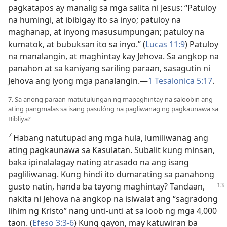
pagkatapos ay manalig sa mga salita ni Jesus: “Patuloy
na humingi, at ibibigay ito sa inyo; patuloy na
maghanap, at inyong masusumpungan; patuloy na
kumatok, at bubuksan ito sa inyo.” (
Lucas 11:9
) Patuloy
na manalangin, at maghintay kay Jehova. Sa angkop na
panahon at sa kaniyang sariling paraan, sasagutin ni
Jehova ang iyong mga panalangin.​—
1 Tesalonica 5:17
.
7. Sa anong paraan matutulungan ng mapaghintay na saloobin ang
ating pangmalas sa isang pasulóng na pagliwanag ng pagkaunawa sa
Bibliya?
7
Habang natutupad ang mga hula, lumiliwanag ang
ating pagkaunawa sa Kasulatan. Subalit kung minsan,
baka ipinalalagay nating atrasado na ang isang
pagliliwanag. Kung hindi ito dumarating sa panahong
gusto natin, handa ba tayong maghintay?
Tandaan,
nakita ni Jehova na angkop na isiwalat ang “sagradong
lihim ng Kristo” nang unti-unti at sa loob ng mga 4,000
taon. (
Efeso 3:3-6
) Kung gayon, may katuwiran ba