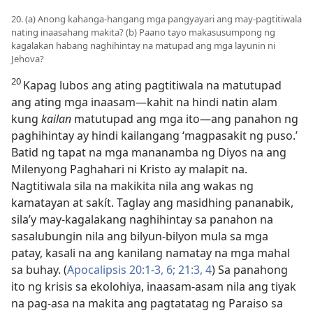
20. (a) Anong kahanga-hangang mga pangyayari ang may-pagtitiwala
nating inaasahang makita? (b) Paano tayo makasusumpong ng
kagalakan habang naghihintay na matupad ang mga layunin ni
Jehova?
20
Kapag lubos ang ating pagtitiwala na matutupad
ang ating mga inaasam​—kahit na hindi natin alam
kung
kailan
matutupad ang mga ito​—ang panahon ng
paghihintay ay hindi kailangang ‘magpasakit ng puso.’
Batid ng tapat na mga mananamba ng Diyos na ang
Milenyong Paghahari ni Kristo ay malapit na.
Nagtitiwala sila na makikita nila ang wakas ng
kamatayan at sakít. Taglay ang masidhing pananabik,
sila’y may-kagalakang naghihintay sa panahon na
sasalubungin nila ang bilyun-bilyon mula sa mga
patay, kasali na ang kanilang namatay na mga mahal
sa buhay. (
Apocalipsis 20:1-3,
6;
21:3, 4
) Sa panahong
ito ng krisis sa ekolohiya, inaasam-asam nila ang tiyak
na pag-asa na makita ang pagtatatag ng Paraiso sa