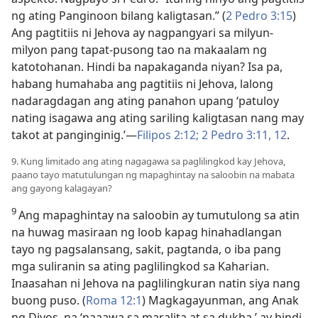
ng ating Panginoon bilang kaligtasan.” (
2 Pedro 3:15
)
Ang pagtitiis ni Jehova ay nagpangyari sa milyun-
milyon pang tapat-pusong tao na makaalam ng
katotohanan. Hindi ba napakaganda niyan? Isa pa,
habang humahaba ang pagtitiis ni Jehova, lalong
nadaragdagan ang ating panahon upang ‘patuloy
nating isagawa ang ating sariling kaligtasan nang may
takot at panginginig.’​—
Filipos 2:12;
2 Pedro 3:11, 12
.
9. Kung limitado ang ating nagagawa sa paglilingkod kay Jehova,
paano tayo matutulungan ng mapaghintay na saloobin na mabata
ang gayong kalagayan?
9
Ang mapaghintay na saloobin ay tumutulong sa atin
na huwag masiraan ng loob kapag hinahadlangan
tayo ng pagsalansang, sakit, pagtanda, o iba pang
mga suliranin sa ating paglilingkod sa Kaharian.
Inaasahan ni Jehova na paglilingkuran natin siya nang
buong puso. (
Roma 12:1
) Magkagayunman, ang Anak
ng Diyos, na ‘naaawa sa maralita at sa dukha,’ ay hindi