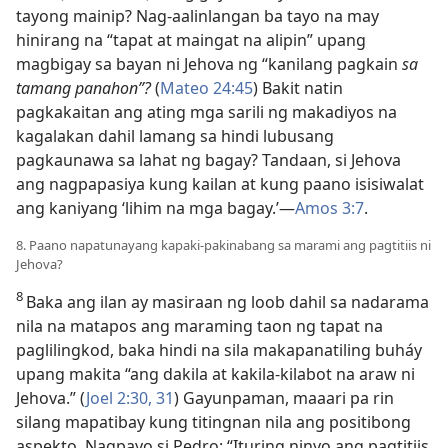
tayong mainip? Nag-aalinlangan ba tayo na may
hinirang na “tapat at maingat na alipin” upang
magbigay sa bayan ni Jehova ng “kanilang pagkain
sa
tamang panahon”?
(
Mateo 24:45
) Bakit natin
pagkakaitan ang ating mga sarili ng makadiyos na
kagalakan dahil lamang sa hindi lubusang
pagkaunawa sa lahat ng bagay? Tandaan, si Jehova
ang nagpapasiya kung kailan at kung paano isisiwalat
ang kaniyang ‘lihim na mga bagay.’​—
Amos 3:7
.
8. Paano napatunayang kapaki-pakinabang sa marami ang pagtitiis ni
Jehova?
8
Baka ang ilan ay masiraan ng loob dahil sa nadarama
nila na matapos ang maraming taon ng tapat na
paglilingkod, baka hindi na sila makapanatiling buháy
upang makita “ang dakila at kakila-kilabot na araw ni
Jehova.” (
Joel 2:30, 31
) Gayunpaman, maaari pa rin
silang mapatibay kung titingnan nila ang positibong
aspekto. Nagpayo si Pedro: “Ituring ninyo ang pagtitiis