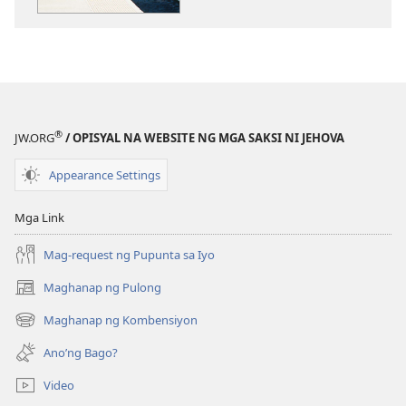
publikasyon
ANG
BANTAYAN
—
EDISYON
PARA
®
JW.ORG
/ OPISYAL NA WEBSITE NG MGA SAKSI NI JEHOVA
SA
PAG-
Appearance Settings
AARAL
Setyembre 1,
Mga Link
2000
Mag-request ng Pupunta sa Iyo
Maghanap ng Pulong
(may
bubukas
Maghanap ng Kombensiyon
(may
na
bubukas
bagong
Ano’ng Bago?
na
window)
bagong
Video
window)