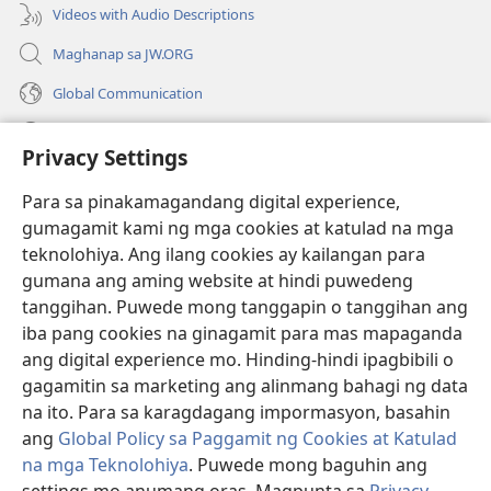
Videos with Audio Descriptions
Maghanap sa JW.ORG
Global Communication
Help
Privacy Settings
Donasyon
(may
Para sa pinakamagandang digital experience,
bubukas
gumagamit kami ng mga cookies at katulad na mga
na
Watchtower ONLINE LIBRARY™
teknolohiya. Ang ilang cookies ay kailangan para
(may
bagong
gumana ang aming website at hindi puwedeng
bubukas
window)
®
JW Hub
na
tanggihan. Puwede mong tanggapin o tanggihan ang
(may
bagong
bubukas
iba pang cookies na ginagamit para mas mapaganda
window)
®
JW Library
na
ang digital experience mo. Hinding-hindi ipagbibili o
bagong
gagamitin sa marketing ang alinmang bahagi ng data
window)
®
Watchtower Library
na ito. Para sa karagdagang impormasyon, basahin
ang
Global Policy sa Paggamit ng Cookies at Katulad
na mga Teknolohiya
. Puwede mong baguhin ang