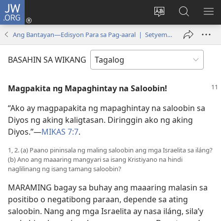
JW.ORG
Mag-
log
Baguhin
Maghana
IPA
In
ang
sa
AN
Ang Bantayan—Edisyon Para sa Pag-aaral | Setyembre 1, 2000
(may
wika
JW.ORG
ME
bubukas
ng
BASAHIN SA WIKANG
na
site
bagong
Magpakita ng Mapaghintay na Saloobin!
window)
“Ako ay magpapakita ng mapaghintay na saloobin sa
Diyos ng aking kaligtasan. Diringgin ako ng aking
Diyos.”​—
MIKAS 7:7
.
1, 2. (a) Paano pininsala ng maling saloobin ang mga Israelita sa iláng?
(b) Ano ang maaaring mangyari sa isang Kristiyano na hindi
naglilinang ng isang tamang saloobin?
MARAMING bagay sa buhay ang maaaring malasin sa
positibo o negatibong paraan, depende sa ating
saloobin. Nang ang mga Israelita ay nasa iláng, sila’y