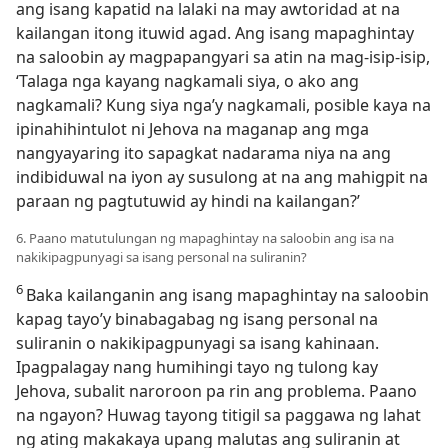
ang isang kapatid na lalaki na may awtoridad at na
kailangan itong ituwid agad. Ang isang mapaghintay
na saloobin ay magpapangyari sa atin na mag-isip-isip,
‘Talaga nga kayang nagkamali siya, o ako ang
nagkamali? Kung siya nga’y nagkamali, posible kaya na
ipinahihintulot ni Jehova na maganap ang mga
nangyayaring ito sapagkat nadarama niya na ang
indibiduwal na iyon ay susulong at na ang mahigpit na
paraan ng pagtutuwid ay hindi na kailangan?’
6. Paano matutulungan ng mapaghintay na saloobin ang isa na
nakikipagpunyagi sa isang personal na suliranin?
6
Baka kailanganin ang isang mapaghintay na saloobin
kapag tayo’y binabagabag ng isang personal na
suliranin o nakikipagpunyagi sa isang kahinaan.
Ipagpalagay nang humihingi tayo ng tulong kay
Jehova, subalit naroroon pa rin ang problema. Paano
na ngayon? Huwag tayong titigil sa paggawa ng lahat
ng ating makakaya upang malutas ang suliranin at