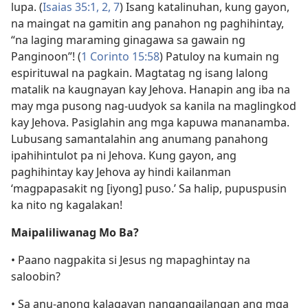
lupa. (
Isaias 35:1, 2,
7
) Isang katalinuhan, kung gayon,
na maingat na gamitin ang panahon ng paghihintay,
“na laging maraming ginagawa sa gawain ng
Panginoon”! (
1 Corinto 15:58
) Patuloy na kumain ng
espirituwal na pagkain. Magtatag ng isang lalong
matalik na kaugnayan kay Jehova. Hanapin ang iba na
may mga pusong nag-uudyok sa kanila na maglingkod
kay Jehova. Pasiglahin ang mga kapuwa mananamba.
Lubusang samantalahin ang anumang panahong
ipahihintulot pa ni Jehova. Kung gayon, ang
paghihintay kay Jehova ay hindi kailanman
‘magpapasakit ng [iyong] puso.’ Sa halip, pupuspusin
ka nito ng kagalakan!
Maipaliliwanag Mo Ba?
• Paano nagpakita si Jesus ng mapaghintay na
saloobin?
• Sa anu-anong kalagayan nangangailangan ang mga