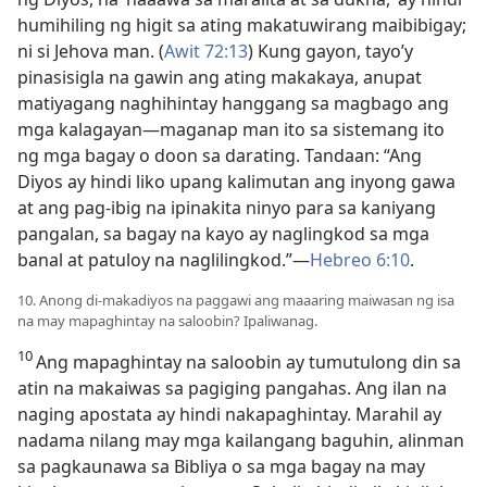
humihiling ng higit sa ating makatuwirang maibibigay;
ni si Jehova man. (
Awit 72:13
) Kung gayon, tayo’y
pinasisigla na gawin ang ating makakaya, anupat
matiyagang naghihintay hanggang sa magbago ang
mga kalagayan​—maganap man ito sa sistemang ito
ng mga bagay o doon sa darating. Tandaan: “Ang
Diyos ay hindi liko upang kalimutan ang inyong gawa
at ang pag-ibig na ipinakita ninyo para sa kaniyang
pangalan, sa bagay na kayo ay naglingkod sa mga
banal at patuloy na naglilingkod.”​—
Hebreo 6:10
.
10. Anong di-makadiyos na paggawi ang maaaring maiwasan ng isa
na may mapaghintay na saloobin? Ipaliwanag.
10
Ang mapaghintay na saloobin ay tumutulong din sa
atin na makaiwas sa pagiging pangahas. Ang ilan na
naging apostata ay hindi nakapaghintay. Marahil ay
nadama nilang may mga kailangang baguhin, alinman
sa pagkaunawa sa Bibliya o sa mga bagay na may