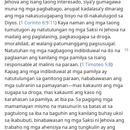
Jehova ang isang taong interesado, siya’y gumagawa
muna ng mga pagbabago, anupat kadalasa’y dinaraig
ang mga nakasusugapang bisyo na di-nakalulugod sa
Diyos. (
1 Corinto 6:9-11
) Kaya naman ang mga taong
tumutugon ay natutulungan ng mga Saksi ni Jehova na
madaig ang paglalasing, pagkasugapa sa droga,
imoralidad, at walang-patumanggang pagsusugal.
Natutuhan ng mga nagbagong
indibiduwal na ito na
paglaanan ang kanilang mga pamilya sa isang
responsable at malinis na paraan. (
1 Timoteo 5:8
)
Kapag ang mga indibiduwal at mga pamilya ay
natutulungan sa ganitong paraan, nababawasan ang
mga suliranin sa pamayanan​—mas kakaunti ang mga
sugapa sa droga, mas kakaunti ang kaso ng
karahasan sa pamilya, at iba pa. Sa pagiging mga
mamamayan mismo na masunurin sa batas at sa
pagtulong sa iba na baguhin ang kanilang buhay ukol
sa ikabubuti, binabawasan ng mga Saksi ni Jehova ang
trabaho ng mga ahensiya na ang tungkulin ay ang