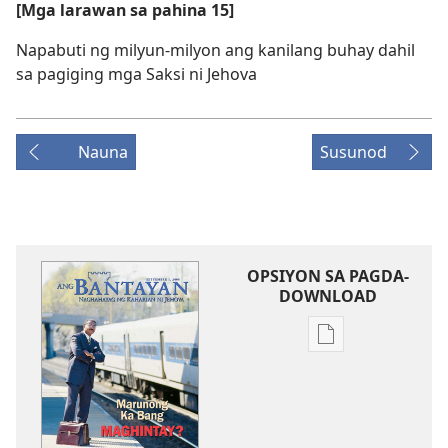
[Mga larawan sa pahina 15]
Napabuti ng milyun-milyon ang kanilang buhay dahil
sa pagiging mga Saksi ni Jehova
Nauna
Susunod
OPSIYON SA PAGDA-
DOWNLOAD
Opsiyon
sa
pagda-
download
ng