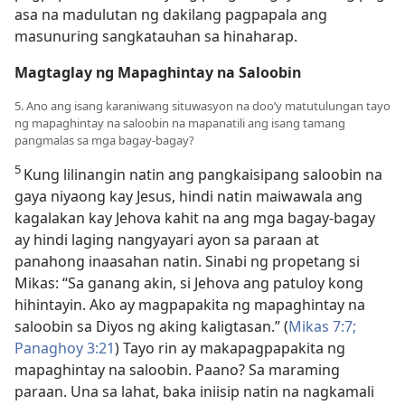
asa na madulutan ng dakilang pagpapala ang
masunuring sangkatauhan sa hinaharap.
Magtaglay ng Mapaghintay na Saloobin
5. Ano ang isang karaniwang situwasyon na doo’y matutulungan tayo
ng mapaghintay na saloobin na mapanatili ang isang tamang
pangmalas sa mga bagay-bagay?
5
Kung lilinangin natin ang pangkaisipang saloobin na
gaya niyaong kay Jesus, hindi natin maiwawala ang
kagalakan kay Jehova kahit na ang mga bagay-bagay
ay hindi laging nangyayari ayon sa paraan at
panahong inaasahan natin. Sinabi ng propetang si
Mikas: “Sa ganang akin, si Jehova ang patuloy kong
hihintayin. Ako ay magpapakita ng mapaghintay na
saloobin sa Diyos ng aking kaligtasan.” (
Mikas 7:7;
Panaghoy 3:21
) Tayo rin ay makapagpapakita ng
mapaghintay na saloobin. Paano? Sa maraming
paraan. Una sa lahat, baka iniisip natin na nagkamali