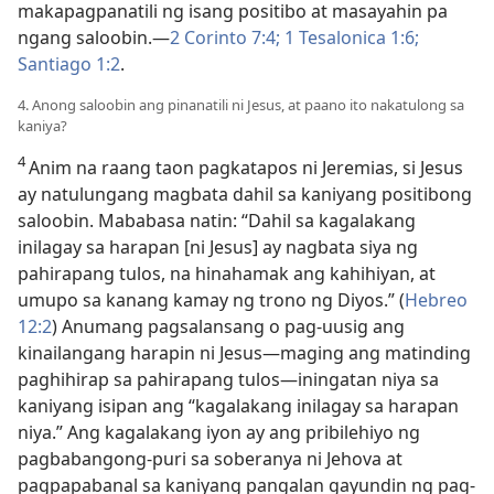
makapagpanatili ng isang positibo at masayahin pa
ngang saloobin.​—
2 Corinto 7:4;
1 Tesalonica 1:6;
Santiago 1:2
.
4. Anong saloobin ang pinanatili ni Jesus, at paano ito nakatulong sa
kaniya?
4
Anim na raang taon pagkatapos ni Jeremias, si Jesus
ay natulungang magbata dahil sa kaniyang positibong
saloobin. Mababasa natin: “Dahil sa kagalakang
inilagay sa harapan [ni Jesus] ay nagbata siya ng
pahirapang tulos, na hinahamak ang kahihiyan, at
umupo sa kanang kamay ng trono ng Diyos.” (
Hebreo
12:2
) Anumang pagsalansang o pag-uusig ang
kinailangang harapin ni Jesus​—maging ang matinding
paghihirap sa pahirapang tulos​—iningatan niya sa
kaniyang isipan ang “kagalakang inilagay sa harapan
niya.” Ang kagalakang iyon ay ang pribilehiyo ng
pagbabangong-puri sa soberanya ni Jehova at
pagpapabanal sa kaniyang pangalan gayundin ng pag-