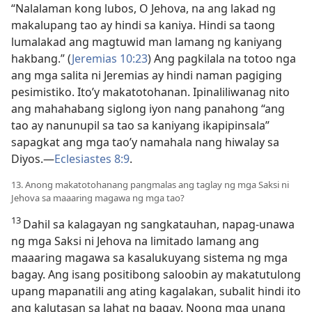
“Nalalaman kong lubos, O Jehova, na ang lakad ng
makalupang tao ay hindi sa kaniya. Hindi sa taong
lumalakad ang magtuwid man lamang ng kaniyang
hakbang.” (
Jeremias 10:23
) Ang pagkilala na totoo nga
ang mga salita ni Jeremias ay hindi naman pagiging
pesimistiko. Ito’y makatotohanan. Ipinaliliwanag nito
ang mahahabang siglong iyon nang panahong “ang
tao ay nanunupil sa tao sa kaniyang ikapipinsala”
sapagkat ang mga tao’y namahala nang hiwalay sa
Diyos.​—
Eclesiastes 8:9
.
13. Anong makatotohanang pangmalas ang taglay ng mga Saksi ni
Jehova sa maaaring magawa ng mga tao?
13
Dahil sa kalagayan ng sangkatauhan, napag-unawa
ng mga Saksi ni Jehova na limitado lamang ang
maaaring magawa sa kasalukuyang sistema ng mga
bagay. Ang isang positibong saloobin ay makatutulong
upang mapanatili ang ating kagalakan, subalit hindi ito
ang kalutasan sa lahat ng bagay. Noong mga unang