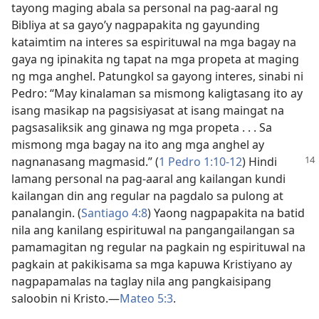
tayong maging abala sa personal na pag-aaral ng
Bibliya at sa gayo’y nagpapakita ng gayunding
kataimtim na interes sa espirituwal na mga bagay na
gaya ng ipinakita ng tapat na mga propeta at maging
ng mga anghel. Patungkol sa gayong interes, sinabi ni
Pedro: “May kinalaman sa mismong kaligtasang ito ay
isang masikap na pagsisiyasat at isang maingat na
pagsasaliksik ang ginawa ng mga propeta . . . Sa
mismong mga bagay na ito ang mga anghel ay
nagnanasang
magmasid.” (
1 Pedro 1:10-12
) Hindi
lamang personal na pag-aaral ang kailangan kundi
kailangan din ang regular na pagdalo sa pulong at
panalangin. (
Santiago 4:8
) Yaong nagpapakita na batid
nila ang kanilang espirituwal na pangangailangan sa
pamamagitan ng regular na pagkain ng espirituwal na
pagkain at pakikisama sa mga kapuwa Kristiyano ay
nagpapamalas na taglay nila ang pangkaisipang
saloobin ni Kristo.​—
Mateo 5:3
.