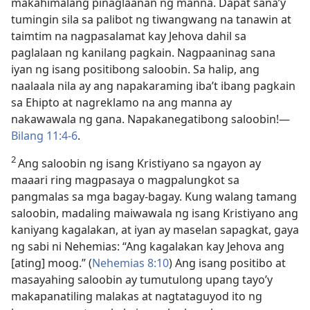
makahimalang pinaglaanan ng manna. Dapat sana’y
tumingin sila sa palibot ng tiwangwang na tanawin at
taimtim na nagpasalamat kay Jehova dahil sa
paglalaan ng kanilang pagkain. Nagpaaninag sana
iyan ng isang positibong saloobin. Sa halip, ang
naalaala nila ay ang napakaraming iba’t ibang pagkain
sa Ehipto at nagreklamo na ang manna ay
nakawawala ng gana. Napakanegatibong saloobin!​—
Bilang 11:4-6
.
2
Ang saloobin ng isang Kristiyano sa ngayon ay
maaari ring magpasaya o magpalungkot sa
pangmalas sa mga bagay-bagay. Kung walang tamang
saloobin, madaling maiwawala ng isang Kristiyano ang
kaniyang kagalakan, at iyan ay maselan sapagkat, gaya
ng sabi ni Nehemias: “Ang kagalakan kay Jehova ang
[ating] moog.” (
Nehemias 8:10
) Ang isang positibo at
masayahing saloobin ay tumutulong upang tayo’y
makapanatiling malakas at nagtataguyod ito ng