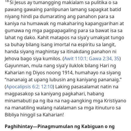
18
Si Jesus ay tumangging makialam sa pulitika o sa
pawang gawaing panlipunan lamang sapagkat batid
niyang hindi pa dumarating ang panahon para sa
kaniya na humawak ng makaharing kapangyarihan at
gumawa ng mga pagpapagaling para sa bawat isa sa
lahat ng dako. Kahit matapos na siya’y umakyat tungo
sa buhay bilang isang imortal na espiritu sa langit,
handa siyang maghintay sa itinakdang panahon ni
Jehova bago siya kumilos. (
Awit 110:1;
Gawa 2:34, 35
)
Gayunman, mula nang siya’y iluklok bilang Hari ng
Kaharian ng Diyos noong 1914, humahayo na siyang
“nananaig at upang lubusin ang kaniyang pananaig.”
(
Apocalipsis 6:2;
12:10
) Laking pasasalamat natin na
magpasakop sa kaniyang pagkahari, habang
minamabuti pa ng iba na nag-aangking mga Kristiyano
na manatiling walang nalalaman sa mga itinuturo sa
Bibliya hinggil sa Kaharian!
Paghihintay​—Pinagmumulan ng Kabiguan o ng