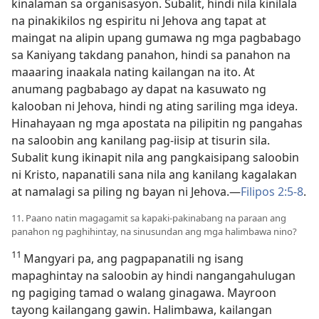
kinalaman sa organisasyon. Subalit, hindi nila kinilala
na pinakikilos ng espiritu ni Jehova ang tapat at
maingat na alipin upang gumawa ng mga pagbabago
sa Kaniyang takdang panahon, hindi sa panahon na
maaaring inaakala nating kailangan na ito. At
anumang pagbabago ay dapat na kasuwato ng
kalooban ni Jehova, hindi ng ating sariling mga ideya.
Hinahayaan ng mga apostata na pilipitin ng pangahas
na saloobin ang kanilang pag-iisip at tisurin sila.
Subalit kung ikinapit nila ang pangkaisipang saloobin
ni Kristo, napanatili sana nila ang kanilang kagalakan
at namalagi sa piling ng bayan ni Jehova.​—
Filipos 2:5-8
.
11. Paano natin magagamit sa kapaki-pakinabang na paraan ang
panahon ng paghihintay, na sinusundan ang mga halimbawa nino?
11
Mangyari pa, ang pagpapanatili ng isang
mapaghintay na saloobin ay hindi nangangahulugan
ng pagiging tamad o walang ginagawa. Mayroon
tayong kailangang gawin. Halimbawa, kailangan