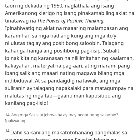
taon ng dekada ng 1950, naglathala ang isang
Amerikanong klerigo ng isang pinakamabiling aklat na
tinatawag na
The Power of Positive Thinking.
Ipinahiwatig ng aklat na maaaring malampasan ang
karamihan sa mga hadlang kung ang mga ito’y
nilulutas taglay ang positibong saloobin. Talagang
kahanga-hanga ang positibong pag-iisip. Subalit
ipinakikita ng karanasan na nililimitahan ng kaalaman,
kakayahan, materyal na pag-aari, at ng marami pang
ibang salik ang maaari nating magawa bilang mga
indibiduwal. At sa pandaigdig na lawak, ang mga
suliranin ay talagang napakalaki para matagumpay na
malutas ng mga tao​—gaano man kapositibo ang
kanilang pag-iisip!
14. Ang mga Saksi ni Jehova ba ay may negatibong saloobin?
Ipaliwanag.
14
Dahil sa kanilang makatotohanang pangmalas sa