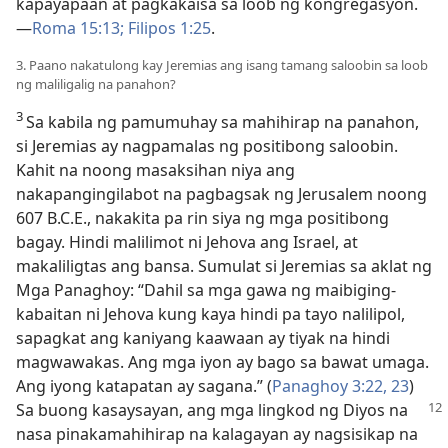
kapayapaan at pagkakaisa sa loob ng kongregasyon.​
—
Roma 15:13;
Filipos 1:25
.
3. Paano nakatulong kay Jeremias ang isang tamang saloobin sa loob
ng maliligalig na panahon?
3
Sa kabila ng pamumuhay sa mahihirap na panahon,
si Jeremias ay nagpamalas ng positibong saloobin.
Kahit na noong masaksihan niya ang
nakapangingilabot na pagbagsak ng Jerusalem noong
607 B.C.E., nakakita pa rin siya ng mga positibong
bagay. Hindi malilimot ni Jehova ang Israel, at
makaliligtas ang bansa. Sumulat si Jeremias sa aklat ng
Mga Panaghoy: “Dahil sa mga gawa ng maibiging-
kabaitan ni Jehova kung kaya hindi pa tayo nalilipol,
sapagkat ang kaniyang kaawaan ay tiyak na hindi
magwawakas. Ang mga iyon ay bago sa bawat umaga.
Ang iyong katapatan ay sagana.” (
Panaghoy 3:22, 23
)
Sa buong kasaysayan,
ang mga lingkod ng Diyos na
nasa pinakamahihirap na kalagayan ay nagsisikap na