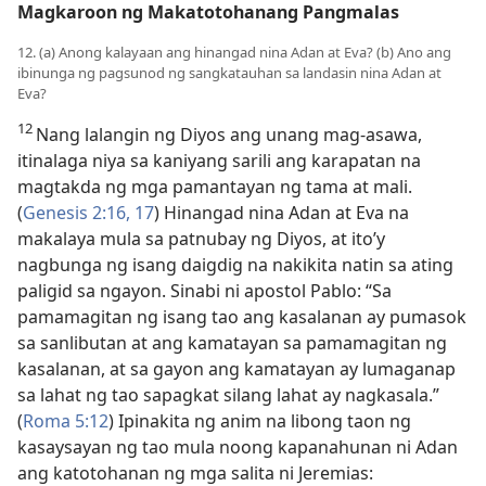
Magkaroon ng Makatotohanang Pangmalas
12. (a) Anong kalayaan ang hinangad nina Adan at Eva? (b) Ano ang
ibinunga ng pagsunod ng sangkatauhan sa landasin nina Adan at
Eva?
12
Nang lalangin ng Diyos ang unang mag-asawa,
itinalaga niya sa kaniyang sarili ang karapatan na
magtakda ng mga pamantayan ng tama at mali.
(
Genesis 2:16, 17
) Hinangad nina Adan at Eva na
makalaya mula sa patnubay ng Diyos, at ito’y
nagbunga ng isang daigdig na nakikita natin sa ating
paligid sa ngayon. Sinabi ni apostol Pablo: “Sa
pamamagitan ng isang tao ang kasalanan ay pumasok
sa sanlibutan at ang kamatayan sa pamamagitan ng
kasalanan, at sa gayon ang kamatayan ay lumaganap
sa lahat ng tao sapagkat silang lahat ay nagkasala.”
(
Roma 5:12
) Ipinakita ng anim na libong taon ng
kasaysayan ng tao mula noong kapanahunan ni Adan
ang katotohanan ng mga salita ni Jeremias: