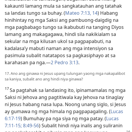
kakaunti lamang mula sa sangkatauhan ang tatahak
sa landas tungo sa buhay. (
Mateo 7:13, 14
) Habang
hinihintay ng mga Saksi ang pambuong-daigdig na
mga pagbabago tungo sa ikabubuti na tanging Diyos
lamang ang makagagawa, hindi sila nakikialam sa
sekular na mga kilusan ukol sa pagpapabuti, na
kadalasa’y mabuti naman ang mga intensiyon sa
pasimula subalit natatapos sa pagkasiphayo at sa
karahasan pa nga.​—
2 Pedro 3:13
.
17. Ano ang ginawa ni Jesus upang tulungan yaong mga nakapalibot
sa kaniya, subalit ano ang hindi niya ginawa?
17
Sa pagtahak sa landasing ito, ipinamamalas ng mga
Saksi ni Jehova ang pagtitiwala kay Jehova na tinaglay
ni Jesus habang nasa lupa. Noong unang siglo, si Jesus
ay gumawa ng mga himala ng pagpapagaling. (
Lucas
6:17-19
) Bumuhay pa nga siya ng mga patay. (
Lucas
7:11-15;
8:49-56
) Subalit hindi niya inalis ang suliranin