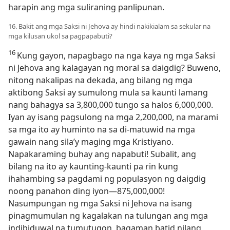
harapin ang mga suliraning panlipunan.
16. Bakit ang mga Saksi ni Jehova ay hindi nakikialam sa sekular na
mga kilusan ukol sa pagpapabuti?
16
Kung gayon, napagbago na nga kaya ng mga Saksi
ni Jehova ang kalagayan ng moral sa daigdig? Buweno,
nitong nakalipas na dekada, ang bilang ng mga
aktibong Saksi ay sumulong mula sa kaunti lamang
nang bahagya sa 3,800,000 tungo sa halos 6,000,000.
Iyan ay isang pagsulong na mga 2,200,000, na marami
sa mga ito ay huminto na sa di-matuwid na mga
gawain nang sila’y maging mga Kristiyano.
Napakaraming buhay ang napabuti! Subalit, ang
bilang na ito ay kaunting-kaunti pa rin kung
ihahambing sa pagdami ng populasyon ng daigdig
noong panahon ding iyon​—875,000,000!
Nasumpungan ng mga Saksi ni Jehova na isang
pinagmumulan ng kagalakan na tulungan ang mga
indibiduwal na tumutugon, bagaman batid nilang