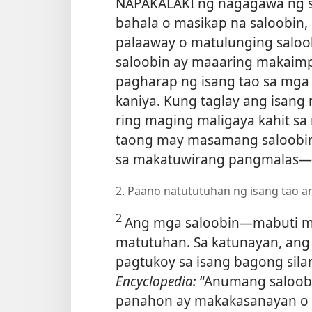
NAPAKALAKI ng nagagawa ng s
bahala o masikap na saloobin, 
palaaway o matulunging salo
saloobin ay maaaring makaimp
pagharap ng isang tao sa mga 
kaniya. Kung taglay ang isang 
ring maging maligaya kahit sa
taong may masamang saloobin,
sa makatuwirang pangmalas​—
2. Paano natututuhan ng isang tao a
2
Ang mga saloobin​—mabuti 
matutuhan. Sa katunayan, ang 
pagtukoy sa isang bagong sila
Encyclopedia:
“Anumang saloobi
panahon ay makakasanayan o 