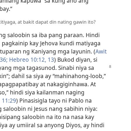
kanilang kapuwa “sa kung ano ang
bay.”
tiyaga, at bakit dapat din nating gawin ito?
g saloobin sa iba pang paraan. Hindi
 pagkainip kay Jehova kundi matiyaga
tuparan ng Kaniyang mga layunin. (
Awit
36;
Hebreo 10:12, 13
) Bukod diyan, si
iyang mga tagasunod. Sinabi niya sa
in”; dahil sa siya ay “mahinahong-loob,”
apagpapatibay at nakagiginhawa. At
so,” hindi siya kailanman naging
 11:29
) Pinasisigla tayo ni Pablo na
 saloobin ni Jesus nang sabihin niya:
aisipang saloobin na ito na nasa kay
iya ay umiiral sa anyong Diyos, ay hindi