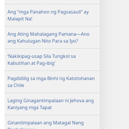
AARAL
Setyembre 1,
Ang “mga Panahon ng Pagsasauli” ay
2000
Malapit Na!
Ang Ating Mahalagang Pamana—Ano
ang Kahulugan Nito Para sa Iyo?
‘Nakikipag-usap Sila Tungkol sa
Kabutihan at Pag-ibig’
Pagdidilig sa mga Binhi ng Katotohanan
sa Chile
Laging Ginagantimpalaan ni Jehova ang
Kaniyang mga Tapat
Ginantimpalaan ang Matagal Nang