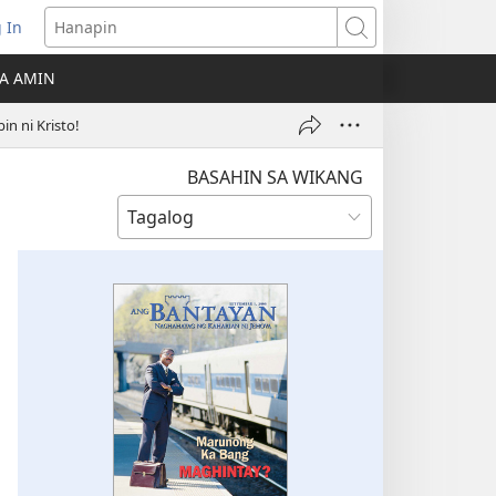
 In
Hanapin
ukas
A AMIN
ong
n ni Kristo!
ow)
BASAHIN SA WIKANG