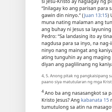
si Jesu-Kristo ay naglagay ng p
“Inilagay ko ang parisan para s
gawin din ninyo.” (
Juan 13:15
)
muna nating malaman ang tung
ang buhay ni Jesus sa layunin
Pedro: “Sa landasing ito ay ti
nagdusa para sa inyo, na nag
ninyo nang maingat ang kaniy
ating tunguhin ay ang maging g
diyan ang paglilinang ng kani
4, 5. Anong pitak ng pangkaisipang s
paano siya matutularan ng mga Krist
4
Ano ba ang nasasangkot sa p
Kristo Jesus? Ang
kabanata 15
n
tumutulong sa atin na masagot