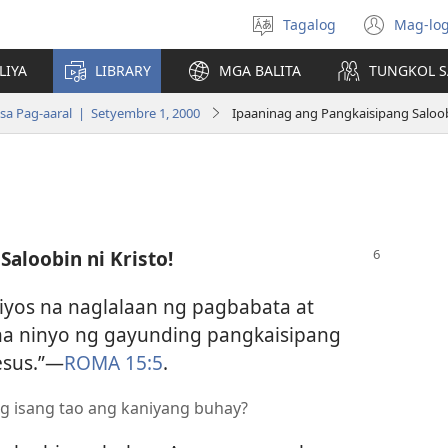
Tagalog
Mag-log
Pumili
(may
ng
bub
LIYA
LIBRARY
MGA BALITA
TUNGKOL S
wika
na
bag
a Pag-aaral | Setyembre 1, 2000
Ipaaninag ang Pangkaisipang Saloobi
wind
aloobin ni Kristo!
iyos na naglalaan ng pagbabata at
na ninyo ng gayunding pangkaisipang
esus.”​—
ROMA 15:5
.
g isang tao ang kaniyang buhay?