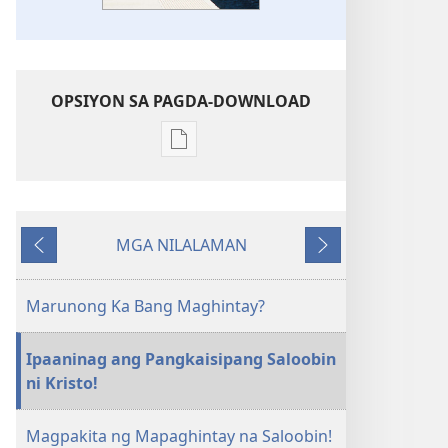
OPSIYON SA PAGDA-DOWNLOAD
Opsiyon
sa
pagda-
download
MGA NILALAMAN
ng
Nauna
Susunod
publikasyon
ANG
Marunong Ka Bang Maghintay?
BANTAYAN
—
Ipaaninag ang Pangkaisipang Saloobin
EDISYON
ni Kristo!
PARA
SA
Magpakita ng Mapaghintay na Saloobin!
PAG-