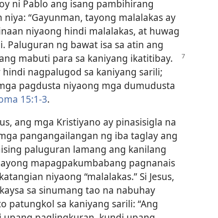
koy ni Pablo ang isang pambihirang
in niya: “Gayunman, tayong malalakas ay
naan niyaong hindi malalakas, at huwag
. Paluguran ng bawat isa sa atin ang
ang mabuti para sa kaniyang
ikatitibay.
hindi nagpalugod sa kaniyang sarili;
g mga pagdusta niyaong mga dumudusta
oma 15:1-3
.
sus, ang mga Kristiyano ay pinasisigla na
ga pangangailangan ng iba taglay ang
ising paluguran lamang ang kanilang
ng gayong mapagpakumbabang pagnanais
katangian niyaong “malalakas.” Si Jesus,
 kaysa sa sinumang tao na nabuhay
o patungkol sa kaniyang sarili: “Ang
i upang paglingkuran, kundi upang