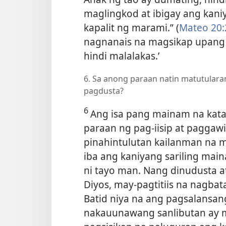
maglingkod at ibigay ang kani
kapalit ng marami.” (
Mateo 20:
nagnanais na magsikap upang p
hindi malalakas.’
6. Sa anong paraan natin matutularan
pagdusta?
6
Ang isa pang mainam na katan
paraan ng pag-iisip at paggawi
pinahintulutan kailanman na 
iba ang kaniyang sariling main
ni tayo man. Nang dinudusta a
Diyos, may-pagtitiis na nagbat
Batid niya na ang pagsalansan
nakauunawang sanlibutan ay 