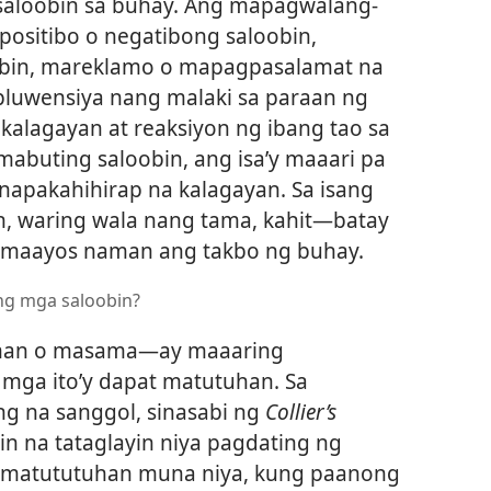
aloobin sa buhay. Ang mapagwalang-
positibo o negatibong saloobin,
obin, mareklamo o mapagpasalamat na
luwensiya nang malaki sa paraan ng
kalagayan at reaksiyon ng ibang tao sa
mabuting saloobin, ang isa’y maaari pa
 napakahihirap na kalagayan. Sa isang
 waring wala nang tama, kahit​—batay
maayos naman ang takbo ng buhay.
ng mga saloobin?
man o masama​—ay maaaring
mga ito’y dapat matutuhan. Sa
ng na sanggol, sinasabi ng
Collier’s
n na tataglayin niya pagdating ng
matututuhan muna niya, kung paanong