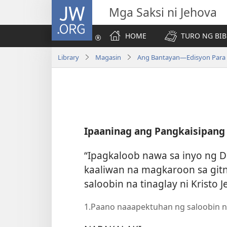
JW.ORG
Mga Saksi ni Jehova
HOME
TURO NG BIB
Library
Magasin
Ang Bantayan—Edisyon Para s
Ipaaninag ang Pangkaisipang S
“Ipagkaloob nawa sa inyo ng D
kaaliwan na magkaroon sa git
saloobin na tinaglay ni Kristo J
1.Paano naaapektuhan ng saloobin n