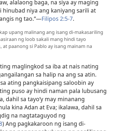
w, alalaong baga, na siya ay maging
i hinubad niya ang kaniyang sarili at
angis ng tao.”​—
Filipos 2:5-7
.
sikap upang malinang ang isang di-makasariling
masiraan ng loob sakali mang hindi tayo
s, at paanong si Pablo ay isang mainam na
ting maglingkod sa iba at nais nating
ngailangan sa halip na ang sa atin.
 sa ating pangkaisipang saloobin ay
ting puso ay hindi naman pala lubusang
na, dahil sa tayo’y may minanang
la kina Adan at Eva; ikalawa, dahil sa
igdig na nagtataguyod ng
8
) Ang pagkakaroon ng isang di-