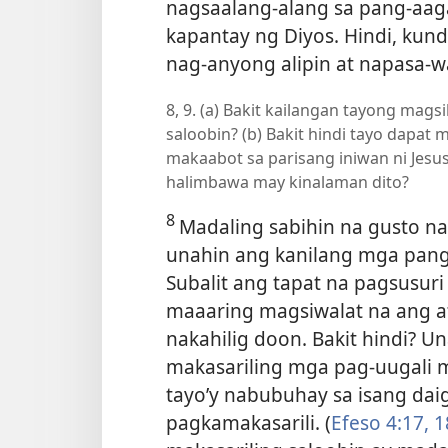
nagsaalang-alang sa pang-aaga
kapantay ng Diyos. Hindi, kund
nag-anyong alipin at napasa-w
8, 9. (a) Bakit kailangan tayong mag
saloobin? (b) Bakit hindi tayo dapat 
makaabot sa parisang iniwan ni Jesu
halimbawa may kinalaman dito?
8
Madaling sabihin na gusto na
unahin ang kanilang mga panga
Subalit ang tapat na pagsusuri
maaaring magsiwalat na ang a
nakahilig doon. Bakit hindi? U
makasariling mga pag-uugali mu
tayo’y nabubuhay sa isang da
pagkamakasarili. (
Efeso 4:17, 1