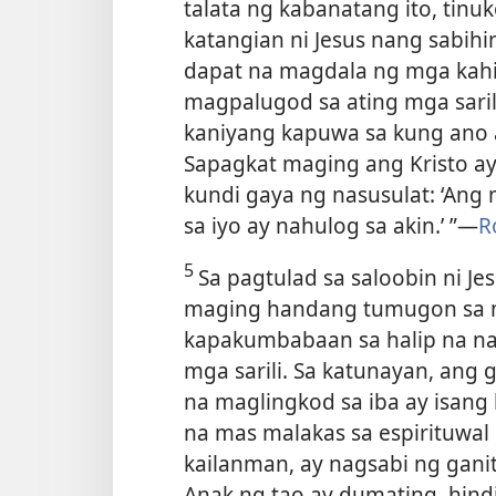
talata ng kabanatang ito, tinu
katangian ni Jesus nang sabih
dapat na magdala ng mga kahi
magpalugod sa ating mga sarili
kaniyang kapuwa sa kung ano 
Sapagkat maging ang Kristo ay 
kundi gaya ng nasusulat: ‘An
sa iyo ay nahulog sa akin.’ ”​—
R
5
Sa pagtulad sa saloobin ni Je
maging handang tumugon sa m
kapakumbabaan sa halip na na
mga sarili. Sa katunayan, a
na maglingkod sa iba ay isang 
na mas malakas sa espirituwal
kailanman, ay nagsabi ng ganit
Anak ng tao ay dumating, hind