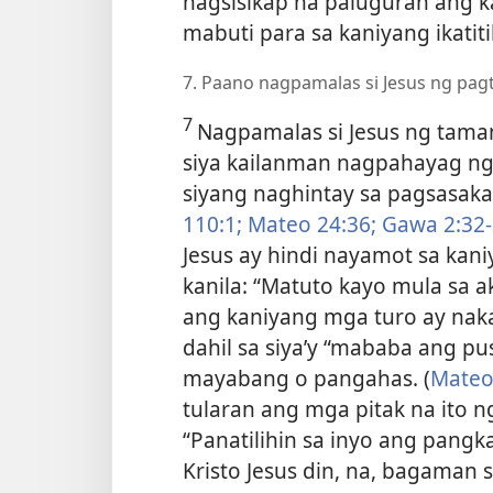
nagsisikap na paluguran ang 
mabuti para sa kaniyang ikatiti
7. Paano nagpamalas si Jesus ng pagti
7
Nagpamalas si Jesus ng taman
siya kailanman nagpahayag ng
siyang naghintay sa pagsasaka
110:1;
Mateo 24:36;
Gawa 2:32-
Jesus ay hindi nayamot sa kan
kanila: “Matuto kayo mula sa ak
ang kaniyang mga turo ay nak
dahil sa siya’y “mababa ang pu
mayabang o pangahas. (
Mateo
tularan ang mga pitak na ito ng
“Panatilihin sa inyo ang pangk
Kristo Jesus din, na, bagaman s