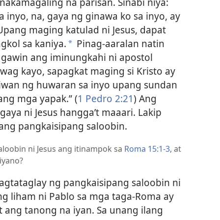
inakamagaling na parisan. Sinabi niya:
a inyo, na, gaya ng ginawa ko sa inyo, ay
 Upang maging katulad ni Jesus, dapat
kol sa kaniya.
Pinag-aaralan natin
*
g gawin ang iminungkahi ni apostol
nawag kayo, sapagkat maging si Kristo ay
-iiwan ng huwaran sa inyo upang sundan
ang mga yapak.” (
1 Pedro 2:21
) Ang
aya ni Jesus hangga’t maaari. Lakip
yang pangkaisipang saloobin.
aloobin ni Jesus ang itinampok sa
Roma 15:1-3
, at
iyano?
agtataglay ng pangkaisipang saloobin ni
g liham ni Pablo sa mga taga-Roma ay
 ang tanong na iyan. Sa unang ilang