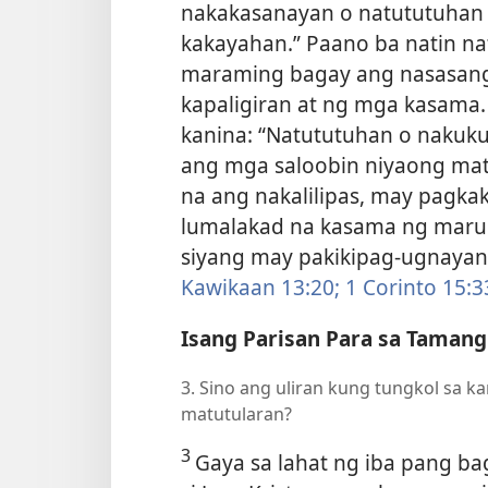
nakakasanayan o natututuhan 
kakayahan.” Paano ba natin n
maraming bagay ang nasasang
kapaligiran at ng mga kasama.
kanina: “Natututuhan o nakuku
ang mga saloobin niyaong mata
na ang nakalilipas, may pagkak
lumalakad na kasama ng maru
siyang may pakikipag-ugnayan
Kawikaan 13:20;
1 Corinto 15:3
Isang Parisan Para sa Tamang
3. Sino ang uliran kung tungkol sa ka
matutularan?
3
Gaya sa lahat ng iba pang ba