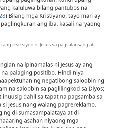
yang kaluluwa bilang pantubos na
28
) Bilang mga Kristiyano, tayo man ay
aglingkuran ang iba, kasali na ‘yaong
 ang reaksiyon ni Jesus sa pagsalansang at
gian na ipinamalas ni Jesus ay ang
 na palaging positibo. Hindi niya
maapektuhan ng negatibong saloobin ng
am na saloobin sa paglilingkod sa Diyos;
t inuusig dahil sa tapat na pagsamba sa
a si Jesus nang walang pagrereklamo.
g ng di-sumasampalataya at di-
maaaring asahan niyaong mga