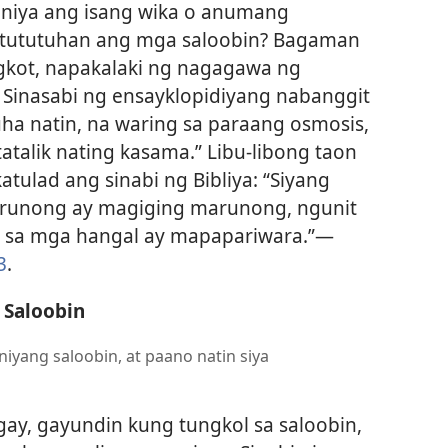
niya ang isang wika o anumang
atututuhan ang mga saloobin? Bagaman
kot, napakalaki ng nagagawa ng
 Sinasabi ng ensayklopidiyang nabanggit
ha natin, na waring sa paraang osmosis,
talik nating kasama.” Libu-libong taon
atulad ang sinabi ng Bibliya: “Siyang
runong ay magiging marunong, ngunit
 sa mga hangal ay mapapariwara.”​—
3
.
 Saloobin
niyang saloobin, at paano natin siya
gay, gayundin kung tungkol sa saloobin,