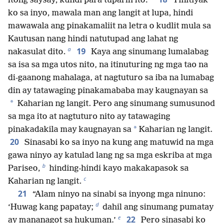
itong saysay, kundi para tuparin ito.
Tinitiyak
ko sa inyo, mawala man ang langit at lupa, hindi
mawawala ang pinakamaliit na letra o kudlit mula sa
Kautusan nang hindi natutupad ang lahat ng
a
19
nakasulat dito.
Kaya ang sinumang lumalabag
sa isa sa mga utos nito, na itinuturing ng mga tao na
di-gaanong mahalaga, at nagtuturo sa iba na lumabag
din ay tatawaging pinakamababa may kaugnayan sa
*
Kaharian ng langit. Pero ang sinumang sumusunod
sa mga ito at nagtuturo nito ay tatawaging
*
pinakadakila may kaugnayan sa
Kaharian ng langit.
20
Sinasabi ko sa inyo na kung ang matuwid na mga
gawa ninyo ay katulad lang ng sa mga eskriba at mga
b
Pariseo,
hinding-hindi kayo makakapasok sa
c
Kaharian ng langit.
21
“Alam ninyo na sinabi sa inyong mga ninuno:
d
‘Huwag kang papatay;
dahil ang sinumang pumatay
e
22
ay mananagot sa hukuman.’
Pero sinasabi ko