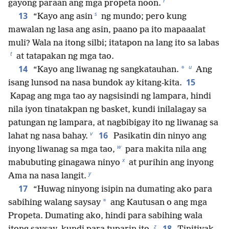
r
gayong paraan ang mga propeta noon.
s
13
“Kayo ang asin
ng mundo; pero kung
mawalan ng lasa ang asin, paano pa ito mapaaalat
muli? Wala na itong silbi; itatapon na lang ito sa labas
t
at tatapakan ng mga tao.
u
14
*
“Kayo ang liwanag ng sangkatauhan.
Ang
15
isang lunsod na nasa bundok ay kitang-kita.
Kapag ang mga tao ay nagsisindi ng lampara, hindi
nila iyon tinatakpan ng basket, kundi inilalagay sa
patungan ng lampara, at nagbibigay ito ng liwanag sa
v
16
lahat ng nasa bahay.
Pasikatin din ninyo ang
w
inyong liwanag sa mga tao,
para makita nila ang
x
mabubuting ginagawa ninyo
at purihin ang inyong
y
Ama na nasa langit.
17
“Huwag ninyong isipin na dumating ako para
*
sabihing walang saysay
ang Kautusan o ang mga
Propeta. Dumating ako, hindi para sabihing wala
z
18