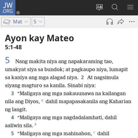
JW.ORG
Mag-
log
Baguhin
Maghana
IPA
In
ang
sa
AN
Mat
5
(may
wika
JW.ORG
ME
bubukas
ng
Ayon kay Mateo
na
site
5:1-48
bagong
window)
5
Nang makita niya ang napakaraming tao,
umakyat siya sa bundok; at pagkaupo niya, lumapit
2
sa kaniya ang mga alagad niya.
At nagsimula
siyang magturo sa kanila. Sinabi niya:
3
“Maligaya ang mga nakauunawa na kailangan
a
nila ang Diyos,
dahil mapapasakanila ang Kaharian
ng langit.
4
“Maligaya ang mga nagdadalamhati, dahil
b
aaliwin sila.
c
5
“Maligaya ang mga mahinahon,
dahil