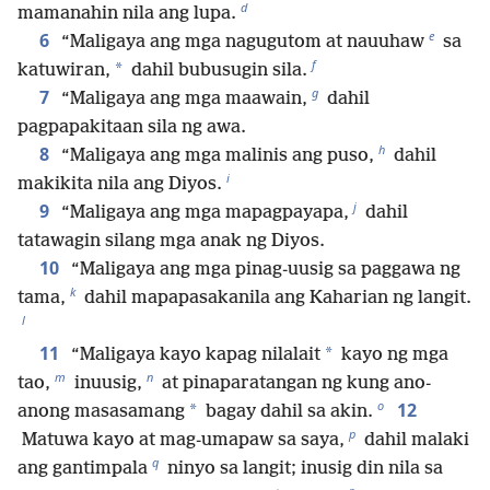
d
mamanahin nila ang lupa.
e
6
“Maligaya ang mga nagugutom at nauuhaw
sa
f
*
katuwiran,
dahil bubusugin sila.
g
7
“Maligaya ang mga maawain,
dahil
pagpapakitaan sila ng awa.
h
8
“Maligaya ang mga malinis ang puso,
dahil
i
makikita nila ang Diyos.
j
9
“Maligaya ang mga mapagpayapa,
dahil
tatawagin silang mga anak ng Diyos.
10
“Maligaya ang mga pinag-uusig sa paggawa ng
k
tama,
dahil mapapasakanila ang Kaharian ng langit.
l
11
*
“Maligaya kayo kapag nilalait
kayo ng mga
m
n
tao,
inuusig,
at pinaparatangan ng kung ano-
o
12
*
anong masasamang
bagay dahil sa akin.
p
Matuwa kayo at mag-umapaw sa saya,
dahil malaki
q
ang gantimpala
ninyo sa langit; inusig din nila sa