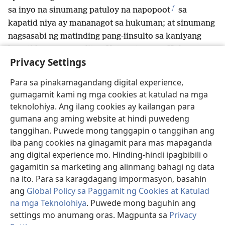
f
sa inyo na sinumang patuloy na napopoot
sa
kapatid niya ay mananagot sa hukuman; at sinumang
nagsasabi ng matinding pang-iinsulto sa kaniyang
kapatid ay magsusulit sa Kataas-taasang Hukuman;
Privacy Settings
samantalang ang sinumang nagsasabi, ‘Mangmang ka
at walang-kuwentang tao!’ ay nanganganib na
Para sa pinakamagandang digital experience,
g
mapunta sa maapoy na Gehenna.
gumagamit kami ng mga cookies at katulad na mga
23
“Kaya kapag nagdadala ka ng iyong handog sa
teknolohiya. Ang ilang cookies ay kailangan para
h
altar
at naalaala mo roon na ang kapatid mo ay may
gumana ang aming website at hindi puwedeng
24
reklamo sa iyo,
iwan mo sa harap ng altar ang
tanggihan. Puwede mong tanggapin o tanggihan ang
handog mo, at puntahan mo ang iyong kapatid.
iba pang cookies na ginagamit para mas mapaganda
Makipagkasundo ka muna sa kaniya, at saka ka
ang digital experience mo. Hinding-hindi ipagbibili o
i
gagamitin sa marketing ang alinmang bahagi ng data
bumalik para ialay ang handog mo.
na ito. Para sa karagdagang impormasyon, basahin
25
“Makipag-ayos ka kaagad sa isa na may
ang
Global Policy sa Paggamit ng Cookies at Katulad
reklamo laban sa iyo habang papunta kayo sa
na mga Teknolohiya
. Puwede mong baguhin ang
hukuman. Kung hindi, baka ipaubaya ka niya sa
settings mo anumang oras. Magpunta sa
Privacy
j
26
hukom, at ipakulong ka nito sa guwardiya.