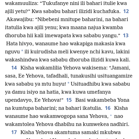
wakamuuliza: “Tukufanye nini ili bahari itulie kwa
12
ajili yetu?” Kwa sababu bahari ilizidi kuchafuka.
Akawajibu: “Nibebeni mnitupe baharini, na bahari
itatulia kwa ajili yenu; kwa maana najua kwamba
13
dhoruba hii kali imewapata kwa sababu yangu.”
Hata hivyo, wanaume hao wakapiga makasia kwa
*
nguvu
ili kuirudisha meli kwenye nchi kavu, lakini
wakashindwa kwa sababu dhoruba ilizidi kuwa kali.
14
Kisha wakamlilia Yehova wakisema: “Jamani,
sasa, Ee Yehova, tafadhali, tunakusihi usituangamize
*
kwa sababu ya mtu huyu!
Usituadhibu kwa sababu
ya damu isiyo na hatia, kwa kuwa umefanya
15
upendavyo, Ee Yehova!”
Basi wakambeba Yona
16
na kumtupa baharini; na bahari ikatulia.
Kisha
+
wanaume hao wakamwogopa sana Yehova,
nao
wakamtolea Yehova dhabihu na kumwekea nadhiri.
17
Kisha Yehova akamtuma samaki mkubwa