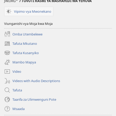
JW.ORG
/ TOVUTI RASMI YA MASHAHIDI WA YEHOVA
Vipimo vya Mwonekano
Viunganishi vya Moja kwa Moja
Omba Utembelewe
Tafuta Mkutano
(opens
new
Tafuta Kusanyiko
(opens
window)
new
Mambo Mapya
window)
Video
Videos with Audio Descriptions
Tafuta
Taarifa za Ulimwenguni Pote
Msaada