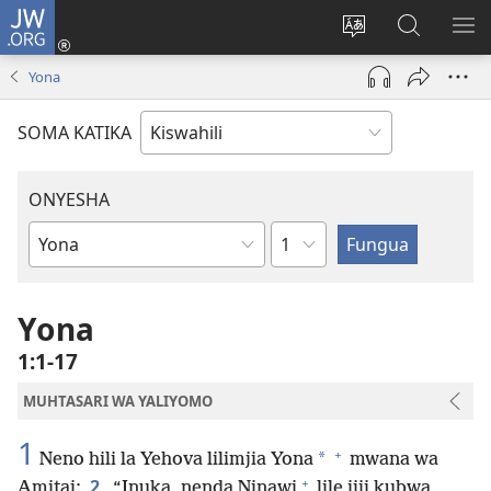
JW.ORG
Ingia
(opens
Badili
Tafuta
ON
new
lugha
Katika
ME
Yona
window)
ya
JW.ORG
tovuti
SOMA KATIKA
ONYESHA
Sura
Kitabu
cha
Biblia
Yona
1:1-17
MUHTASARI WA YALIYOMO
1
+
*
Neno hili la Yehova lilimjia Yona
mwana wa
+
2
Amitai:
“Inuka, nenda Ninawi
lile jiji kubwa,