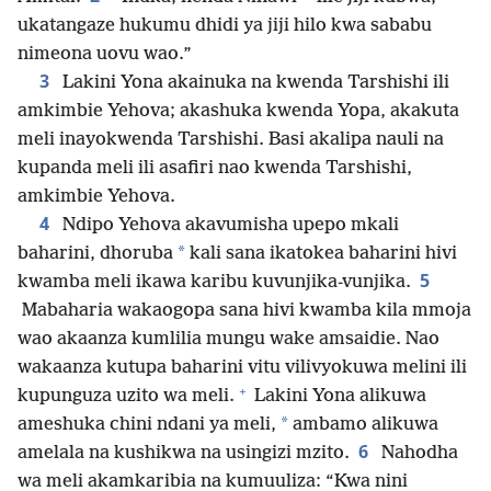
ukatangaze hukumu dhidi ya jiji hilo kwa sababu
nimeona uovu wao.”
3
Lakini Yona akainuka na kwenda Tarshishi ili
amkimbie Yehova; akashuka kwenda Yopa, akakuta
meli inayokwenda Tarshishi. Basi akalipa nauli na
kupanda meli ili asafiri nao kwenda Tarshishi,
amkimbie Yehova.
4
Ndipo Yehova akavumisha upepo mkali
*
baharini, dhoruba
kali sana ikatokea baharini hivi
5
kwamba meli ikawa karibu kuvunjika-vunjika.
Mabaharia wakaogopa sana hivi kwamba kila mmoja
wao akaanza kumlilia mungu wake amsaidie. Nao
wakaanza kutupa baharini vitu vilivyokuwa melini ili
+
kupunguza uzito wa meli.
Lakini Yona alikuwa
*
ameshuka chini ndani ya meli,
ambamo alikuwa
6
amelala na kushikwa na usingizi mzito.
Nahodha
wa meli akamkaribia na kumuuliza: “Kwa nini