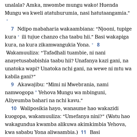
unalala? Amka, mwombe mungu wako! Huenda
Mungu wa kweli atatuhurumia, nasi hatutaangamia.”
+
7
Ndipo mabaharia wakaambiana: “Njooni, tupige
+
kura
ili tujue chanzo cha taabu hii.” Basi wakapiga
+
8
kura, na kura zikamwangukia Yona.
Wakamuuliza: “Tafadhali tuambie, ni nani
anayetusababishia taabu hii? Unafanya kazi gani, na
unatoka wapi? Unatoka nchi gani, na wewe ni mtu wa
kabila gani?”
9
Akawajibu: “Mimi ni Mwebrania, nami
*
namwogopa
Yehova Mungu wa mbinguni,
Aliyeumba bahari na nchi kavu.”
10
Waliposikia hayo, wanaume hao wakazidi
kuogopa, wakamuuliza: “Umefanya nini?” (Watu hao
wakagundua kwamba alikuwa akimkimbia Yehova,
11
kwa sababu Yona aliwaambia.)
Basi