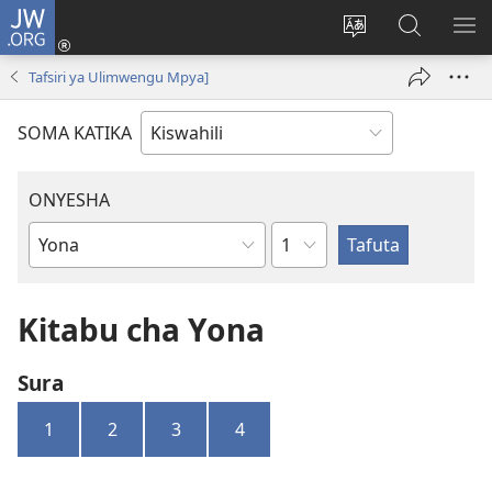
JW.ORG
Ingia
(opens
Badili
Tafuta
ON
new
lugha
Katika
ME
Tafsiri ya Ulimwengu Mpya]
window)
ya
JW.ORG
tovuti
SOMA KATIKA
ONYESHA
Sura
Kitabu
cha
Biblia
Kitabu cha Yona
Sura
1
2
3
4