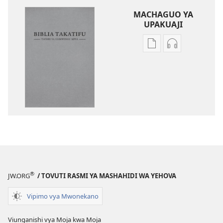
MACHAGUO YA
UPAKUAJI
Mbinu
Mbinu
za
za
kupakua
kupakua
machapisho
faili
ya
za
elektroni
audio
Biblia
Biblia
Takatifu
Takatifu
—
—
Tafsiri
Tafsiri
ya
ya
®
JW.ORG
/ TOVUTI RASMI YA MASHAHIDI WA YEHOVA
Ulimwengu
Ulimwengu
Mpya
Mpya
Vipimo vya Mwonekano
(Toleo
(Toleo
la
la
Viunganishi vya Moja kwa Moja