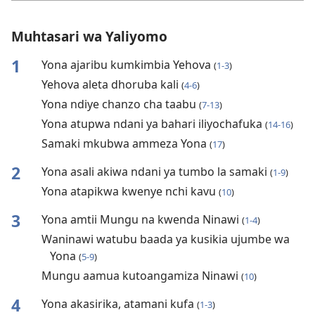
Muhtasari wa Yaliyomo
1
Yona ajaribu kumkimbia Yehova
(
1-3
)
Yehova aleta dhoruba kali
(
4-6
)
Yona ndiye chanzo cha taabu
(
7-13
)
Yona atupwa ndani ya bahari iliyochafuka
(
14-16
)
Samaki mkubwa ammeza Yona
(
17
)
2
Yona asali akiwa ndani ya tumbo la samaki
(
1-9
)
Yona atapikwa kwenye nchi kavu
(
10
)
3
Yona amtii Mungu na kwenda Ninawi
(
1-4
)
Waninawi watubu baada ya kusikia ujumbe wa
Yona
(
5-9
)
Mungu aamua kutoangamiza Ninawi
(
10
)
4
Yona akasirika, atamani kufa
(
1-3
)