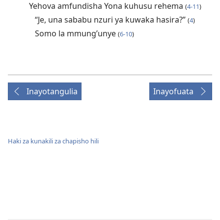
Yehova amfundisha Yona kuhusu rehema
(
4-11
)
“Je, una sababu nzuri ya kuwaka hasira?”
(
4
)
Somo la mmung’unye
(
6-10
)
Inayotangulia
Inayofuata
Haki za kunakili za chapisho hili