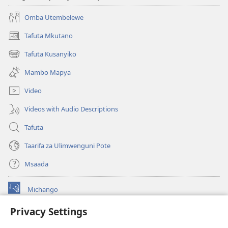
2017)
2017)
Omba Utembelewe
Tafuta Mkutano
(opens
new
Tafuta Kusanyiko
(opens
window)
new
Mambo Mapya
window)
Video
Videos with Audio Descriptions
Tafuta
Taarifa za Ulimwenguni Pote
Msaada
Michango
(opens
new
Privacy Settings
window)
Watchtower MAKTABA KWENYE MTANDAO™
(opens