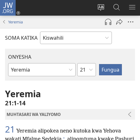
JW.ORG
Ingia
(opens
Badili
Tafuta
ON
new
lugha
Katika
ME
Yeremia
window)
ya
JW.ORG
tovuti
SOMA KATIKA
ONYESHA
Sura
Kitabu
cha
Biblia
Yeremia
21:1-14
MUHTASARI WA YALIYOMO
21
Yeremia alipokea neno kutoka kwa Yehova
+
wakati Mfalme Sedekia
alipomtuma kwake Pashuri