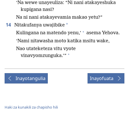
‘Na wewe unayeuliza: “Ni nani atakayeshuka
kupigana nasi?
Na ni nani atakayevamia makao yetu?”
14
*
Nitakufanya uwajibike
+
Kulingana na matendo yenu,’
asema Yehova.
‘Nami nitawasha moto katika msitu wake,
Nao utateketeza vitu vyote
+
vinavyomzunguka.’”
Inayotangulia
Inayofuata
Haki za kunakili za chapisho hili