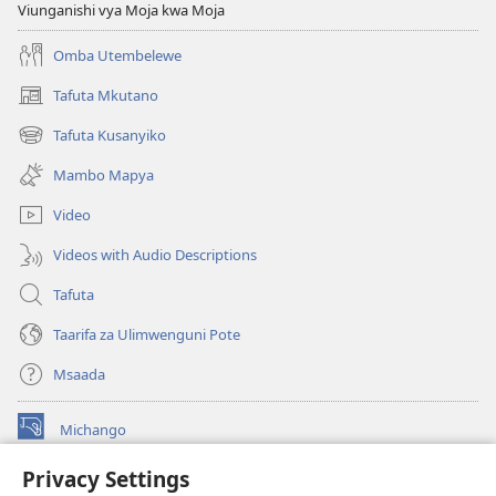
Viunganishi vya Moja kwa Moja
Omba Utembelewe
Tafuta Mkutano
(opens
new
Tafuta Kusanyiko
(opens
window)
new
Mambo Mapya
window)
Video
Videos with Audio Descriptions
Tafuta
Taarifa za Ulimwenguni Pote
Msaada
Michango
(opens
new
Privacy Settings
window)
Watchtower MAKTABA KWENYE MTANDAO™