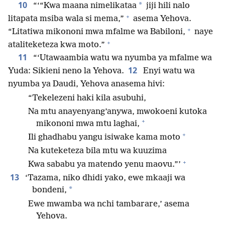
10
*
“‘“Kwa maana nimelikataa
jiji hili nalo
+
litapata msiba wala si mema,”
asema Yehova.
+
“Litatiwa mikononi mwa mfalme wa Babiloni,
naye
+
ataliteketeza kwa moto.”
11
“‘Utawaambia watu wa nyumba ya mfalme wa
12
Yuda: Sikieni neno la Yehova.
Enyi watu wa
nyumba ya Daudi, Yehova anasema hivi:
“Tekelezeni haki kila asubuhi,
Na mtu anayenyang’anywa, mwokoeni kutoka
+
mikononi mwa mtu laghai,
+
Ili ghadhabu yangu isiwake kama moto
Na kuteketeza bila mtu wa kuuzima
+
Kwa sababu ya matendo yenu maovu.”’
13
‘Tazama, niko dhidi yako, ewe mkaaji wa
*
bondeni,
Ewe mwamba wa nchi tambarare,’ asema
Yehova.