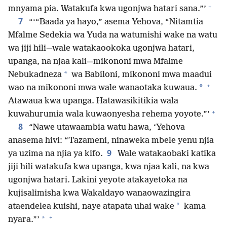
+
mnyama pia. Watakufa kwa ugonjwa hatari sana.”’
7
“‘“Baada ya hayo,” asema Yehova, “Nitamtia
Mfalme Sedekia wa Yuda na watumishi wake na watu
wa jiji hili—wale watakaookoka ugonjwa hatari,
upanga, na njaa kali—mikononi mwa Mfalme
*
Nebukadneza
wa Babiloni, mikononi mwa maadui
+
*
wao na mikononi mwa wale wanaotaka kuwaua.
Atawaua kwa upanga. Hatawasikitikia wala
+
kuwahurumia wala kuwaonyesha rehema yoyote.”’
8
“Nawe utawaambia watu hawa, ‘Yehova
anasema hivi: “Tazameni, ninaweka mbele yenu njia
9
ya uzima na njia ya kifo.
Wale watakaobaki katika
jiji hili watakufa kwa upanga, kwa njaa kali, na kwa
ugonjwa hatari. Lakini yeyote atakayetoka na
kujisalimisha kwa Wakaldayo wanaowazingira
*
ataendelea kuishi, naye atapata uhai wake
kama
+
*
nyara.”’