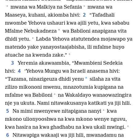
+
+
mwana wa Malkiya na Sefania
mwana wa
2
Maaseya, kuhani, akiomba hivi:
“Tafadhali
mwombe Yehova ushauri kwa ajili yetu, kwa sababu
*
Mfalme Nebukadneza
wa Babiloni anapigana vita
+
dhidi yetu.
Labda Yehova atatutendea mojawapo ya
matendo yake yanayostaajabisha, ili mfalme huyo
+
atuache na kwenda zake.”
3
Yeremia akawaambia, “Mwambieni Sedekia
4
hivi:
‘Yehova Mungu wa Israeli anasema hivi:
*
“Tazama, ninazigeuza dhidi yenu
silaha za vita
zilizo mikononi mwenu, mnazotumia kupigana na
+
mfalme wa Babiloni
na Wakaldayo wanaowazingira
nje ya ukuta. Nami nitawakusanya katikati ya jiji hili.
+
5
Na mimi mwenyewe nitapigana nanyi
kwa
mkono ulionyooshwa na kwa mkono wenye nguvu,
+
kwa hasira na kwa ghadhabu na kwa ukali mwingi.
6
Nitawapiga wakaaji wa jiji hili, mwanadamu na