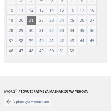
1
2
3
4
5
6
7
8
9
Mpya
Mpya
10
11
12
13
14
15
16
17
18
(Toleo
(Toleo
la
la
19
20
21
22
23
24
25
26
27
2017)
2017)
28
29
30
31
32
33
34
35
36
37
38
39
40
41
42
43
44
45
46
47
48
49
50
51
52
®
JW.ORG
/ TOVUTI RASMI YA MASHAHIDI WA YEHOVA
Vipimo vya Mwonekano