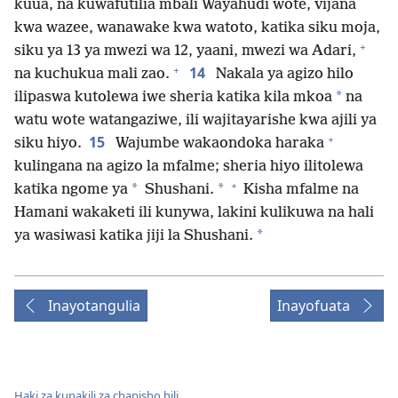
kuua, na kuwafutilia mbali Wayahudi wote, vijana
kwa wazee, wanawake kwa watoto, katika siku moja,
+
siku ya 13 ya mwezi wa 12, yaani, mwezi wa Adari,
+
14
na kuchukua mali zao.
Nakala ya agizo hilo
*
ilipaswa kutolewa iwe sheria katika kila mkoa
na
watu wote watangaziwe, ili wajitayarishe kwa ajili ya
+
15
siku hiyo.
Wajumbe wakaondoka haraka
kulingana na agizo la mfalme; sheria hiyo ilitolewa
+
*
*
katika ngome ya
Shushani.
Kisha mfalme na
Hamani wakaketi ili kunywa, lakini kulikuwa na hali
*
ya wasiwasi katika jiji la Shushani.
Inayotangulia
Inayofuata
Haki za kunakili za chapisho hili