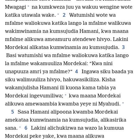
+
Mwagagi
na kumkweza juu ya wakuu wengine wote
+
2
katika utawala wake.
Watumishi wote wa
mfalme waliokuwa katika lango la mfalme walikuwa
wakimwinamia na kumsujudia Hamani, kwa maana
mfalme alikuwa ameamuru atendewe hivyo. Lakini
3
Mordekai alikataa kumwinamia au kumsujudia.
Basi watumishi wa mfalme waliokuwa katika lango
la mfalme wakamuuliza Mordekai: “Kwa nini
4
unapuuza amri ya mfalme?”
Ingawa siku baada ya
siku walimuuliza hivyo, hakuwasikiliza. Kisha
wakamjulisha Hamani ili kuona kama tabia ya
+
Mordekai ingevumiliwa;
kwa maana Mordekai
+
alikuwa amewaambia kwamba yeye ni Myahudi.
5
Sasa Hamani alipoona kwamba Mordekai
amekataa kumwinamia na kumsujudia, alikasirika
+
6
sana.
Lakini alichukizwa na wazo la kumuua
Mordekai peke yake, kwa maana alikuwa