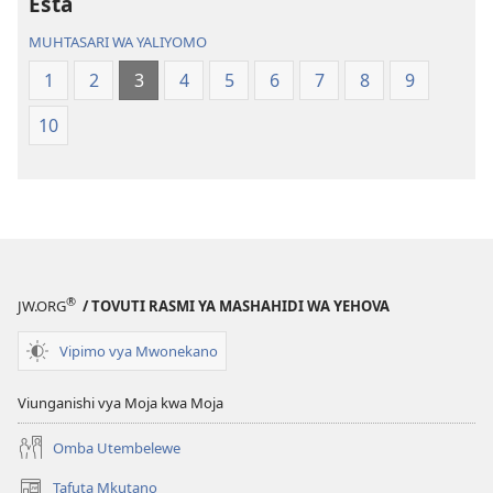
—
—
Esta
Tafsiri
Tafsiri
MUHTASARI WA YALIYOMO
ya
ya
Ulimwengu
Ulimwengu
1
2
3
4
5
6
7
8
9
Mpya
Mpya
10
(Toleo
(Toleo
la
la
2017)
2017)
®
JW.ORG
/ TOVUTI RASMI YA MASHAHIDI WA YEHOVA
Vipimo vya Mwonekano
Viunganishi vya Moja kwa Moja
Omba Utembelewe
Tafuta Mkutano