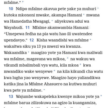
*
mfalme.”
+
10
Ndipo mfalme akavua pete yake ya muhuri
+
kutoka mkononi mwake, akampa Hamani
mwana
+
wa Hamedatha Mwagagi,
aliyekuwa adui wa
11
Wayahudi.
Mfalme akamwambia Hamani:
“Umepewa fedha na pia watu hao ili uwatendee
+
12
upendavyo.”
Kisha waandishi wa mfalme
wakaitwa siku ya 13 ya mwezi wa kwanza.
+
Wakaandika
maagizo yote ya Hamani kwa maliwali
*
wa mfalme, magavana wa mikoa,
na wakuu wa
*
vikundi mbalimbali vya watu, kila mkoa
kwa
*
mwandiko wake wenyewe
na kila kikundi cha watu
kwa lugha yao wenyewe. Maagizo hayo yaliandikwa
katika jina la Mfalme Ahasuero na kutiwa muhuri
+
kwa pete ya mfalme.
13
*
Wajumbe wakapeleka kwenye mikoa yote ya
mfalme barua zilizokuwa na agizo la kuangamiza,