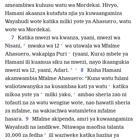
ameambiwa kuhusu watu wa Mordekai. Hivyo,
Hamani akaanza kutafuta njia ya kuwaangamiza
Wayahudi wote katika milki yote ya Ahasuero, watu
wote wa Mordekai.
7
Katika mwezi wa kwanza, yaani, mwezi wa
+
*
Nisani,
mwaka wa 12
wa utawala wa Mfalme
+
Ahasuero, wakapiga Puri
(yaani, Kura) mbele ya
Hamani ili kuamua siku na mwezi, nayo ikaangukia
+
8
*
mwezi wa 12, yaani, Adari.
Kisha Hamani
akamwambia Mfalme Ahasuero: “Kuna watu fulani
+
waliotawanyika na kusambaa kati ya watu
katika
+
*
mikoa yote ya
milki yako,
ambao sheria zao ni
tofauti na za watu wengine wote, nao hawatii sheria
za mfalme, na wakiachwa watamletea mfalme
9
hasara.
Mfalme akipenda, amri ya kuwaangamiza
Wayahudi na iandikwe. Nitawapa maofisa talanta
*
10,000 za fedha
ili waziweke katika hazina ya