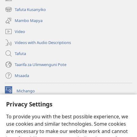
(opens
new
Tafuta Kusanyiko
(opens
window)
new
Mambo Mapya
window)
Video
Videos with Audio Descriptions
Tafuta
Taarifa za Ulimwenguni Pote
Msaada
Michango
(opens
new
Privacy Settings
window)
Watchtower MAKTABA KWENYE MTANDAO™
(opens
To provide you with the best possible experience, we
new
®
JW Hub
window)
use cookies and similar technologies. Some cookies
(opens
new
are necessary to make our website work and cannot
®
JW Library
window)