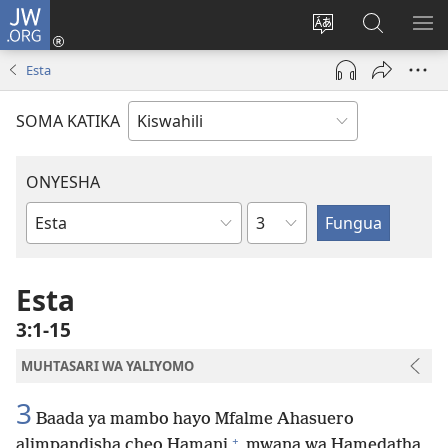
JW.ORG
Ingia
(opens
Badili
Tafuta
ON
new
lugha
Katika
ME
Esta
window)
ya
JW.ORG
tovuti
SOMA KATIKA
ONYESHA
Sura
Kitabu
cha
Biblia
Esta
3:1-15
MUHTASARI WA YALIYOMO
3
Baada ya mambo hayo Mfalme Ahasuero
+
alimpandisha cheo Hamani
mwana wa Hamedatha