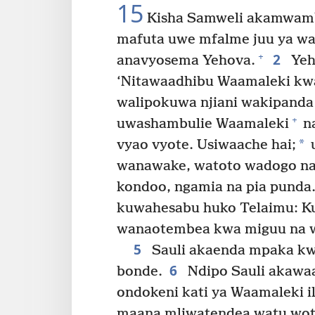
15
Kisha Samweli akamwambi
mafuta uwe mfalme juu ya wa
2
+
anavyosema Yehova.
Yeh
‘Nitawaadhibu Waamaleki kwa
walipokuwa njiani wakipanda 
+
uwashambulie Waamaleki
n
*
vyao vyote. Usiwaache hai;
wanawake, watoto wadogo na
kondoo, ngamia na pia punda.
kuwahesabu huko Telaimu: Ku
wanaotembea kwa miguu na 
5
Sauli akaenda mpaka kwen
6
bonde.
Ndipo Sauli akawaa
ondokeni kati ya Waamaleki il
maana mliwatendea watu wote