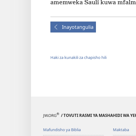
amemweka Sauli kuwa mfalme 
Inayotangulia
Haki za kunakili za chapisho hili
®
JW.ORG
/ TOVUTI RASMI YA MASHAHIDI WA Y
Mafundisho ya Biblia
Maktaba