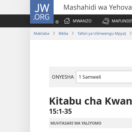
JW.ORG
Mashahidi wa Yehova
MWANZO
MAFUNDIS
Maktaba
Biblia
Tafsiri ya Ulimwengu Mpya]
ONYESHA
Kitabu
cha
Biblia
Kitabu cha Kwan
15:1-35
MUHTASARI WA YALIYOMO