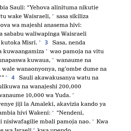
a Sauli: “Yehova alinituma nikutie
+
tu wake Waisraeli,
sasa sikiliza
ova wa majeshi anasema hivi:
 sababu waliwapinga Waisraeli
3
+
kutoka Misri.
Sasa, nenda
+
a kuwaangamiza
wao pamoja na vitu
+
unapaswa kuwaua,
wanaume na
 wale wanaonyonya, ng’ombe dume na
4
+
’”
Sauli akawakusanya watu na
likuwa na wanajeshi 200,000
+
wanaume 10,000 wa Yuda.
ye jiji la Amaleki, akavizia kando ya
+
mbia hivi Wakeni:
“Nendeni,
+
i nisiwafagilie mbali pamoja nao.
Kwa
+
 wa Israeli
kwa upendo