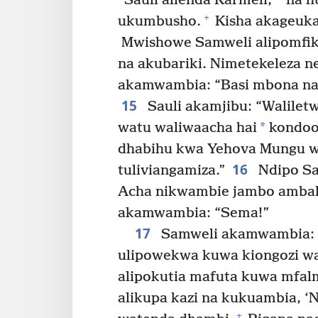
“Sauli alienda Karmeli,
na h
+
ukumbusho.
Kisha akageuka
Mwishowe Samweli alipomfiki
na akubariki. Nimetekeleza n
akamwambia: “Basi mbona nas
15
Sauli akamjibu: “Walile
*
watu waliwaacha hai
kondoo 
dhabihu kwa Yehova Mungu wak
16
tuliviangamiza.”
Ndipo Sa
Acha nikwambie jambo ambalo
akamwambia: “Sema!”
17
Samweli akamwambia: “
ulipowekwa kuwa kiongozi wa 
alipokutia mafuta kuwa mfalm
alikupa kazi na kukuambia, 
+