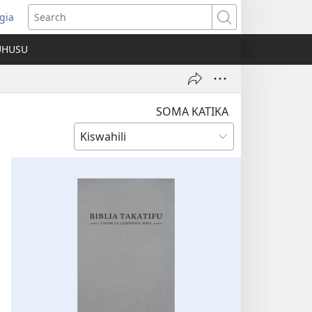
gia
opens
Search
ew
UHUSU
indow)
SOMA KATIKA