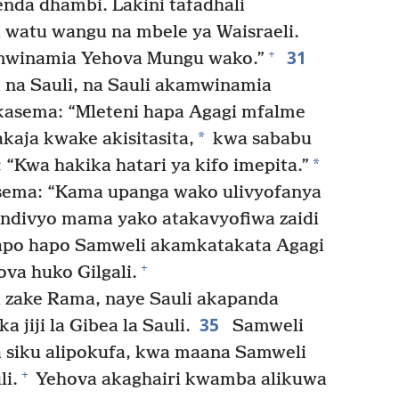
nda dhambi. Lakini tafadhali
 watu wangu na mbele ya Waisraeli.
31
+
amwinamia Yehova Mungu wako.”
 na Sauli, na Sauli akamwinamia
kasema: “Mleteni hapa Agagi mfalme
*
kaja kwake akisitasita,
kwa sababu
*
“Kwa hakika hatari ya kifo imepita.”
sema: “Kama upanga wako ulivyofanya
ndivyo mama yako atakavyofiwa zaidi
po hapo Samweli akamkatakata Agagi
+
va huko Gilgali.
 zake Rama, naye Sauli akapanda
35
jiji la Gibea la Sauli.
Samweli
siku alipokufa, kwa maana Samweli
+
i.
Yehova akaghairi kwamba alikuwa