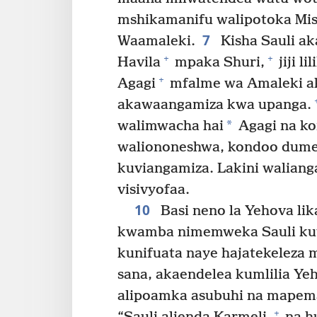
mshikamanifu walipotoka Mis
7
Waamaleki.
Kisha Sauli a
+
+
Havila
mpaka Shuri,
jiji li
+
Agagi
mfalme wa Amaleki ak
akawaangamiza kwa upanga.
*
walimwacha hai
Agagi na ko
waliononeshwa, kondoo dume, 
kuviangamiza. Lakini waliang
visivyofaa.
10
Basi neno la Yehova li
kwamba nimemweka Sauli ku
kunifuata naye hajatekeleza 
sana, akaendelea kumlilia Ye
alipoamka asubuhi na mapema i
+