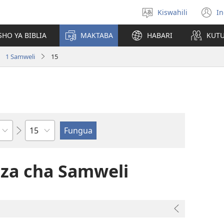
Kiswahili
In
Chagua
(
lugha
n
HO YA BIBLIA
MAKTABA
HABARI
KUT
w
1 Samweli
15
Sura
za cha Samweli