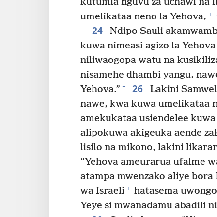
kutumia nguvu za uchawi na 
+
umelikataa neno la Yehova,
24
Ndipo Sauli akamwambi
kuwa nimeasi agizo la Yehov
niliwaogopa watu na kusikili
nisamehe dhambi yangu, nawe
26
+
Yehova.”
Lakini Samwel
nawe, kwa kuwa umelikataa n
amekukataa usiendelee kuwa 
alipokuwa akigeuka aende zak
lisilo na mikono, lakini likara
“Yehova ameurarua ufalme wa 
atampa mwenzako aliye bora 
+
wa Israeli
hatasema uwongo
Yeye si mwanadamu abadili ni