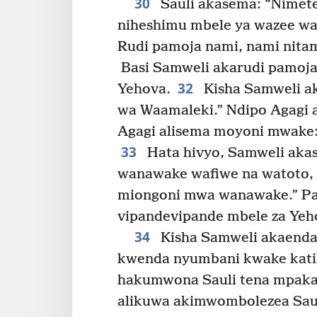
30
Sauli akasema: “Nimete
niheshimu mbele ya wazee wa
Rudi pamoja nami, nami nit
Basi Samweli akarudi pamoja
32
Yehova.
Kisha Samweli a
wa Waamaleki.” Ndipo Agagi a
Agagi alisema moyoni mwake: 
33
Hata hivyo, Samweli aka
wanawake wafiwe na watoto, 
miongoni mwa wanawake.” Pa
vipandevipande mbele za Yeho
34
Kisha Samweli akaenda
kwenda nyumbani kwake katika 
hakumwona Sauli tena mpaka 
alikuwa akimwombolezea Saul