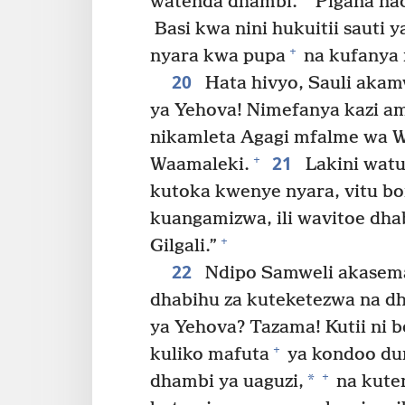
watenda dhambi.
Pigana na
Basi kwa nini hukuitii sauti y
+
nyara kwa pupa
na kufanya 
20
Hata hivyo, Sauli akam
ya Yehova! Nimefanya kazi am
nikamleta Agagi mfalme wa 
21
+
Waamaleki.
Lakini watu
kutoka kwenye nyara, vitu bor
kuangamizwa, ili wavitoe dh
+
Gilgali.”
22
Ndipo Samweli akasema
dhabihu za kuteketezwa na d
ya Yehova? Tazama! Kutii ni b
+
kuliko mafuta
ya kondoo du
+
*
dhambi ya uaguzi,
na kute