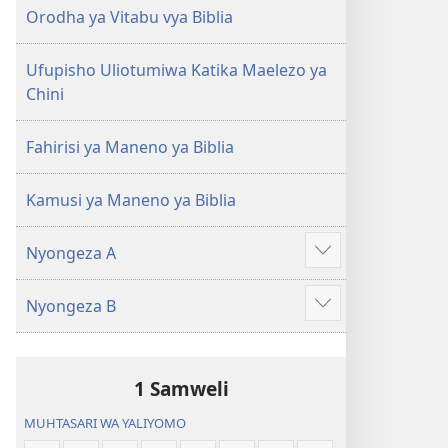
(Toleo
(Toleo
Orodha ya Vitabu vya Biblia
la
la
2017)
2017)
Ufupisho Uliotumiwa Katika Maelezo ya
Chini
Fahirisi ya Maneno ya Biblia
Kamusi ya Maneno ya Biblia
Nyongeza A
Onyesha
zaidi
Nyongeza B
Onyesha
zaidi
1 Samweli
MUHTASARI WA YALIYOMO