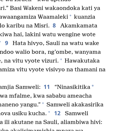
ri.” Basi Wakeni wakaondoka kati ya
+
kawaangamiza Waamaleki
kuanzia
8
lilo karibu na Misri.
Akamkamata
iwa hai, lakini watu wengine wote
9
+
Hata hivyo, Sauli na watu wake
ndoo walio bora, ng’ombe, wanyama
+
na vitu vyote vizuri.
Hawakutaka
amiza vitu vyote visivyo na thamani na
11
*
kamjia Samweli:
“Ninasikitika
wa mfalme, kwa sababu ameacha
+
maneno yangu.”
Samweli akakasirika
12
+
hova usiku kucha.
Samweli
li akutane na Sauli, aliambiwa hivi: