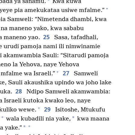
*
ibada ya sanamu.
Kwa kuwa
+
yeye pia amekukataa usiwe mfalme.”
a Samweli: “Nimetenda dhambi, kwa
a na maneno yako, kwa sababu
25
za maneno yao.
Sasa, tafadhali,
 urudi pamoja nami ili nimwinamie
i akamwambia Sauli: “Sitarudi pamoja
eno la Yehova, naye Yehova
27
+
mfalme wa Israeli.”
Samweli
e, Sauli akaushika upindo wa joho lake
28
ruka.
Ndipo Samweli akamwambia:
Israeli kutoka kwako leo, naye
29
+
kuliko wewe.
Isitoshe, Mtukufu
+
*
wala kubadili nia yake,
kwa maana
+
*
a yake.”