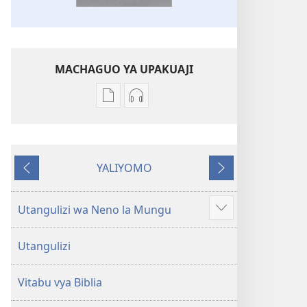
MACHAGUO YA UPAKUAJI
Mbinu
Mbinu
za
za
kupakua
kupakua
machapisho
faili
YALIYOMO
ya
za
Inayotangulia
Inayofuata
elektroni
audio
Biblia
Biblia
Utangulizi wa Neno la Mungu
Onyesha
Takatifu
Takatifu
zaidi
—
—
Utangulizi
Tafsiri
Tafsiri
ya
ya
Vitabu vya Biblia
Ulimwengu
Ulimwengu
Mpya
Mpya