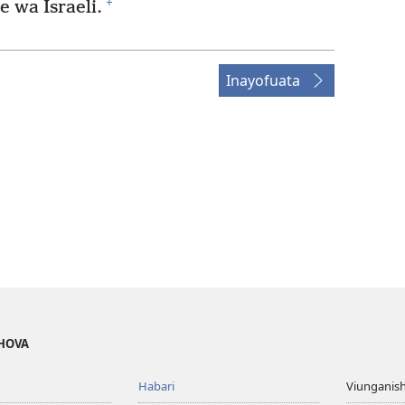
+
wa Israeli.
Inayofuata
EHOVA
Habari
Viunganish