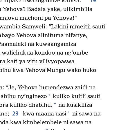
19
o mpaka uwaangamize kabisa.’
a Yehova? Badala yake, ulikimbilia
maovu machoni pa Yehova!”
wambia Samweli: “Lakini nimeitii sauti
bayo Yehova alinituma nifanye,
Waamaleki na kuwaangamiza
 walichukua kondoo na ng’ombe
a kati ya vitu vilivyopaswa
abihu kwa Yehova Mungu wako huko
: “Je, Yehova hupendezwa zaidi na
+
habihu nyinginezo
kuliko kuitii sauti
+
ora kuliko dhabihu,
na kusikiliza
23
+
me;
kwa maana uasi
ni sawa na
nda kwa kimbelembele ni sawa na