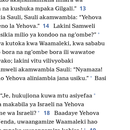
uko akajisimamishia mnara wa
13
 na kushuka mpaka Gilgali.”
a Sauli, Sauli akamwambia: “Yehova
14
eno la Yehova.”
Lakini Samweli
+
ikia milio ya kondoo na ng’ombe?”
twa kutoka kwa Waamaleki, kwa sababu
bora na ng’ombe bora ili wawatoe
o; lakini vitu vilivyobaki
mweli akamwambia Sauli: “Nyamaza!
+
 Yehova aliniambia jana usiku.”
Basi
+
Je, hukujiona kuwa mtu asiyefaa
makabila ya Israeli na Yehova
18
+
e wa Israeli?
Baadaye Yehova
‘Nenda, uwaangamize Waamaleki hao
+