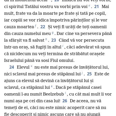
da în momentul acela
,
fiindcă nu voi veți vorbi,
e
21
ci spiritul Tatălui vostru va vorbi prin voi
.
Mai
mult, frate va da la moarte pe frate și tată pe copil,
iar copiii se vor ridica împotriva părinților și le vor
f
22
cauza moartea
.
Și veți fi urâți de toți oamenii
g
din cauza numelui meu
. Dar cine va persevera până
h
23
la sfârșit va fi salvat
.
Când vă vor persecuta
i
într-un oraș, să fugiți în altul
, căci adevărat vă spun
că nicidecum nu veți termina de străbătut orașele
Israelului până va sosi Fiul omului.
24
*
Elevul
nu este mai presus de învățătorul lui,
j
25
nici sclavul mai presus de stăpânul lui
.
Este de
ajuns ca elevul să devină ca învățătorul lui și
k
sclavul, ca stăpânul lui
. Dacă pe stăpânul casei
l
oamenii l-au numit Beelzebub
, cu cât mai mult îi vor
26
numi așa pe cei din casa lui!
De aceea, nu vă
temeți de ei, căci nu este nimic acoperit care să nu
fie descoperit și nimic ascuns care să nu ajungă