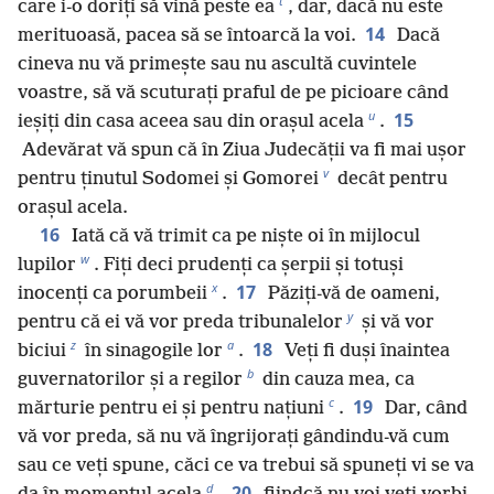
t
care i-o doriți să vină peste ea
, dar, dacă nu este
14
merituoasă, pacea să se întoarcă la voi.
Dacă
cineva nu vă primește sau nu ascultă cuvintele
voastre, să vă scuturați praful de pe picioare când
u
15
ieșiți din casa aceea sau din orașul acela
.
Adevărat vă spun că în Ziua Judecății va fi mai ușor
v
pentru ținutul Sodomei și Gomorei
decât pentru
orașul acela.
16
Iată că vă trimit ca pe niște oi în mijlocul
w
lupilor
. Fiți deci prudenți ca șerpii și totuși
x
17
inocenți ca porumbeii
.
Păziți-vă de oameni,
y
pentru că ei vă vor preda tribunalelor
și vă vor
z
a
18
biciui
în sinagogile lor
.
Veți fi duși înaintea
b
guvernatorilor și a regilor
din cauza mea, ca
c
19
mărturie pentru ei și pentru națiuni
.
Dar, când
vă vor preda, să nu vă îngrijorați gândindu-vă cum
sau ce veți spune, căci ce va trebui să spuneți vi se va
d
20