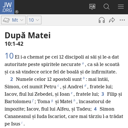
JW.ORG
Conectează-
te
Schimbaţi
Căutați
AR
(se
limba
pe
ME
Mt
10
deschide
site-
JW.ORG
o
ului
După Matei
fereastră
10:1-42
nouă)
10
El i-a chemat pe cei 12 discipoli ai săi și le-a dat
a
autoritate peste spiritele necurate
, ca să le scoată
și ca să vindece orice fel de boală și de infirmitate.
b
2
Numele celor 12 apostoli sunt
: mai întâi,
c
d
Simon, cel numit Petru
, și Andrei
, fratele lui;
e
3
Iacov, fiul lui Zebedei, și Ioan
, fratele lui;
Filip și
f
g
h
Bartolomeu
; Toma
și Matei
, încasatorul de
4
impozite; Iacov, fiul lui Alfeu, și Tadeu;
Simon
Cananeanul și Iuda Iscariot, care mai târziu l-a trădat
i
pe Isus
.