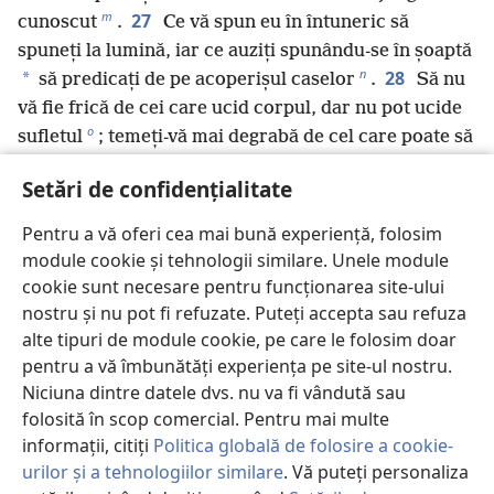
m
27
cunoscut
.
Ce vă spun eu în întuneric să
spuneți la lumină, iar ce auziți spunându-se în șoaptă
n
28
*
să predicați de pe acoperișul caselor
.
Să nu
vă fie frică de cei care ucid corpul, dar nu pot ucide
o
sufletul
; temeți-vă mai degrabă de cel care poate să
p
29
distrugă atât sufletul, cât și corpul în Gheenă
!
Setări de confidențialitate
Nu se vând două vrăbii pentru o monedă de mică
valoare? Totuși, niciuna dintre ele nu cade la pământ
Pentru a vă oferi cea mai bună experiență, folosim
q
30
fără ca Tatăl vostru să știe
.
Dar vouă, chiar și
module cookie și tehnologii similare. Unele module
r
31
perii capului vă sunt toți numărați
.
De aceea,
cookie sunt necesare pentru funcționarea site-ului
nu vă temeți: Voi sunteți mai valoroși decât multe
nostru și nu pot fi refuzate. Puteți accepta sau refuza
s
vrăbii
.
alte tipuri de module cookie, pe care le folosim doar
t
32
pentru a vă îmbunătăți experiența pe site-ul nostru.
Dacă cineva mă recunoaște în fața oamenilor
Niciuna dintre datele dvs. nu va fi vândută sau
, și eu îl voi recunoaște în fața Tatălui meu, care este
folosită în scop comercial. Pentru mai multe
u
33
în ceruri
.
Dar, dacă cineva mă reneagă în fața
informații, citiți
Politica globală de folosire a cookie-
oamenilor, și eu îl voi renega în fața Tatălui meu,
urilor și a tehnologiilor similare
. Vă puteți personaliza
v
34
care este în ceruri
.
Să nu credeți că am venit să