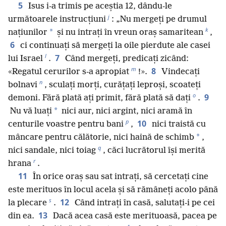
5
Isus i-a trimis pe aceștia 12, dându-le
j
următoarele instrucțiuni
: „Nu mergeți pe drumul
k
*
națiunilor
și nu intrați în vreun oraș samaritean
,
6
ci continuați să mergeți la oile pierdute ale casei
l
7
lui Israel
.
Când mergeți, predicați zicând:
m
8
«Regatul cerurilor s-a apropiat
!».
Vindecați
n
bolnavi
, sculați morți, curățați leproși, scoateți
o
9
demoni. Fără plată ați primit, fără plată să dați
.
*
Nu vă luați
nici aur, nici argint, nici aramă în
p
10
centurile voastre pentru bani
,
nici traistă cu
*
mâncare pentru călătorie, nici haină de schimb
,
q
nici sandale, nici toiag
, căci lucrătorul își merită
r
hrana
.
11
În orice oraș sau sat intrați, să cercetați cine
este merituos în locul acela și să rămâneți acolo până
s
12
la plecare
.
Când intrați în casă, salutați-i pe cei
13
din ea.
Dacă acea casă este merituoasă, pacea pe