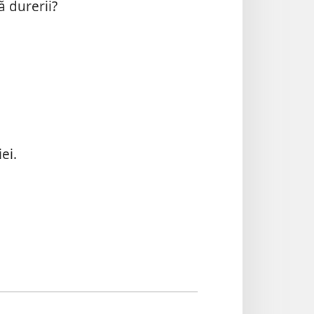
ă durerii?
ei.