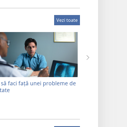
Vezi toate
să faci față unei probleme de
Punctul de veder
tate
referitor la sănă