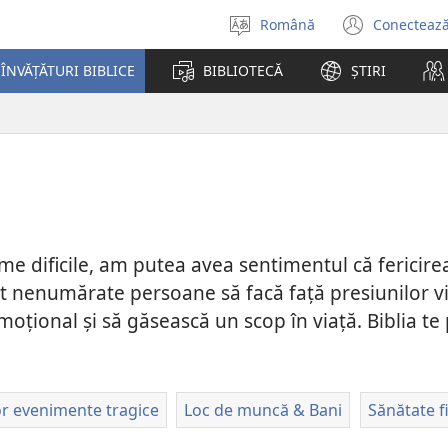
Română
Conectează
Selectaţi
(se
limba
desch
ÎNVĂȚĂTURI BIBLICE
BIBLIOTECĂ
ȘTIRI
o
fereas
nouă)
 dificile, am putea avea sentimentul că fericirea
tat nenumărate persoane să facă față presiunilor vieț
emoțional și să găsească un scop în viață. Biblia te p
r evenimente tragice
Loc de muncă & Bani
Sănătate f