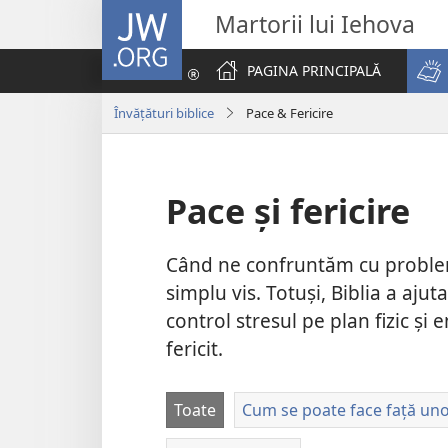
JW.ORG
Martorii lui Iehova
PAGINA PRINCIPALĂ
Învățături biblice
Pace & Fericire
Pace și fericire
Când ne confruntăm cu probleme
simplu vis. Totuși, Biblia a aju
control stresul pe plan fizic și 
fericit.
Toate
Cum se poate face față uno