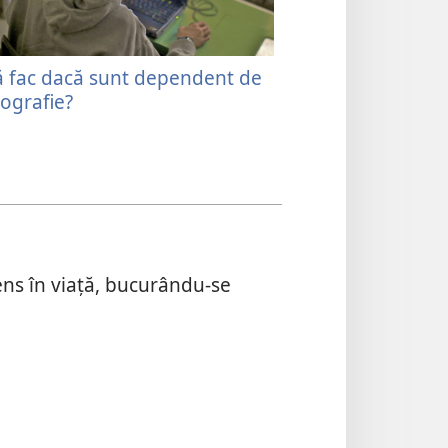
ă fac dacă sunt dependent de
Cum să-ți formez
ografie?
folositoare
ns în viață, bucurându-se