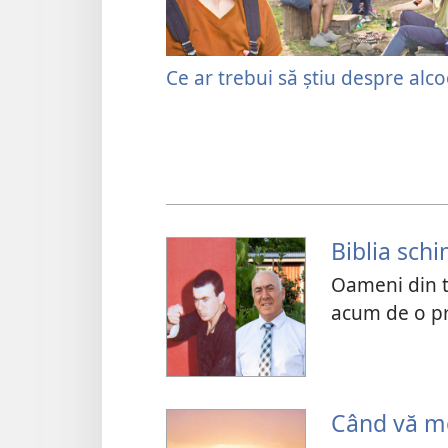
Ce ar trebui să știu despre alco
Biblia sch
Oameni din t
acum de o pr
Când vă m