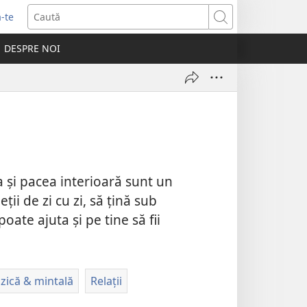
-te
Caută
ide
DESPRE NOI
tră
 și pacea interioară sunt un
ii de zi cu zi, să țină sub
oate ajuta și pe tine să fii
izică & mintală
Relații