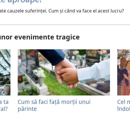
e cauzele suferinţei. Cum şi când va face el acest lucru?
unor evenimente tragice
a ta
Cum să faci față morții unui
Cel 
al?
părinte
îndol