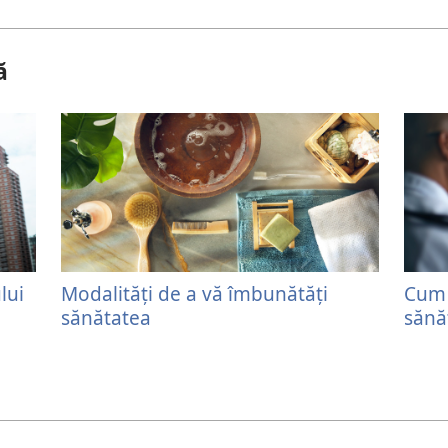
ă
lui
Modalităţi de a vă îmbunătăţi
Cum 
sănătatea
sănă