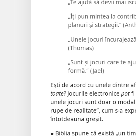
„Te ajută să devii mai is
„Îți pun mintea la contrib
planuri și strategii.” (An
„Unele jocuri încurajează
(Thomas)
„Sunt și jocuri care te aj
formă.” (Jael)
Ești de acord cu unele dintre af
toate?
Jocurile electronice
pot
fi
unele jocuri sunt doar o modalit
rupe de realitate”, cum s-a exp
întotdeauna greșit.
● Biblia spune că există „un tim