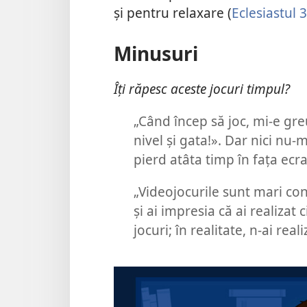
și pentru relaxare (
Eclesiastul 3
Minusuri
Îți răpesc aceste jocuri timpul?
„Când încep să joc, mi-e gre
nivel și gata!». Dar nici n
pierd atâta timp în fața ecra
„Videojocurile sunt mari con
și ai impresia că ai realizat 
jocuri; în realitate, n-ai real