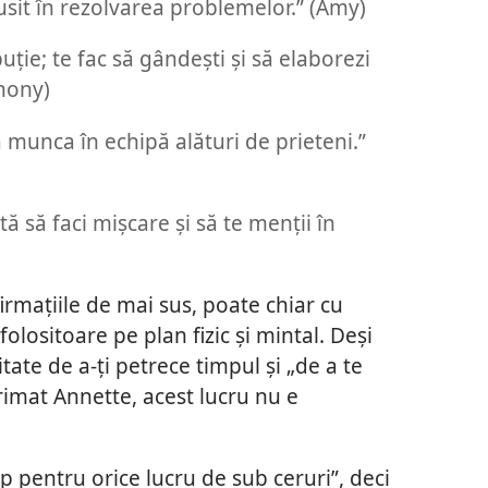
cusit în rezolvarea problemelor.” (Amy)
uție; te fac să gândești și să elaborezi
thony)
 munca în echipă alături de prieteni.”
ută să faci mișcare și să te menții în
irmațiile de mai sus, poate chiar cu
 folositoare pe plan fizic și mintal. Deși
ate de a-ți petrece timpul și „de a te
rimat Annette, acest lucru nu e
p pentru orice lucru de sub ceruri”, deci