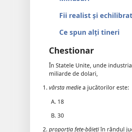
Fii realist și echilibra
Ce spun alți tineri
Chestionar
În Statele Unite, unde industria
miliarde de dolari,
vârsta medie
a jucătorilor este:
18
30
proporția fete-băieți
în rândul ju