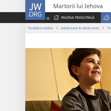
JW.ORG
Martorii lui Iehova
PAGINA PRINCIPALĂ
Învățături biblice
Adolescenți & Adulți tineri
Ti