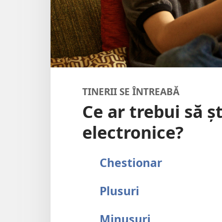
TINERII SE ÎNTREABĂ
Ce ar trebui să ș
electronice?
Chestionar
Plusuri
Minusuri