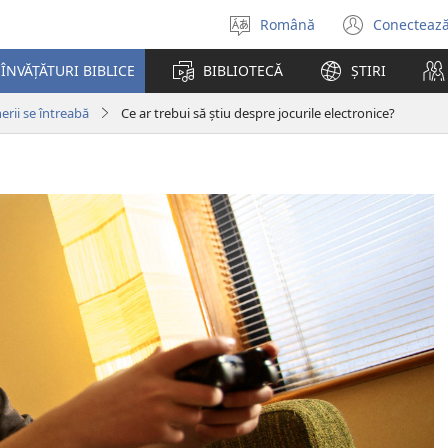
Română
Conectează
Selectaţi
(se
limba
desch
ÎNVĂȚĂTURI BIBLICE
BIBLIOTECĂ
ȘTIRI
o
fereas
nerii se întreabă
Ce ar trebui să știu despre jocurile electronice?
nouă)