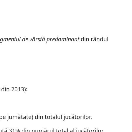
egmentul de vârstă predominant
din rândul
 din 2013):
e jumătate) din totalul jucătorilor.
ntă 31% din numărul total al jucătorilor,