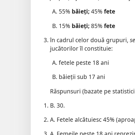
55%
băieți;
45%
fete
15%
băieți;
85%
fete
în cadrul celor două grupuri,
s
jucătorilor îl constituie:
fetele peste 18 ani
băieții sub 17 ani
Răspunsuri (bazate pe statistici
B. 30.
A. Fetele alcătuiesc 45% (aproap
A. Femeile peste 18 ani reprezi