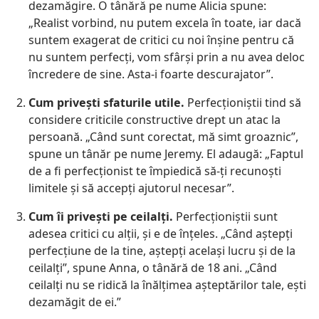
dezamăgire. O tânără pe nume Alicia spune:
„Realist vorbind, nu putem excela în toate, iar dacă
suntem exagerat de critici cu noi înșine pentru că
nu suntem perfecți, vom sfârși prin a nu avea deloc
încredere de sine. Asta-i foarte descurajator”.
Cum privești sfaturile utile.
Perfecționiștii tind să
considere criticile constructive drept un atac la
persoană. „Când sunt corectat, mă simt groaznic”,
spune un tânăr pe nume Jeremy. El adaugă: „Faptul
de a fi perfecționist te împiedică să-ți recunoști
limitele și să accepți ajutorul necesar”.
Cum îi privești pe ceilalți.
Perfecționiștii sunt
adesea critici cu alții, și e de înțeles. „Când aștepți
perfecțiune de la tine, aștepți același lucru și de la
ceilalți”, spune Anna, o tânără de 18 ani. „Când
ceilalți nu se ridică la înălțimea așteptărilor tale, ești
dezamăgit de ei.”