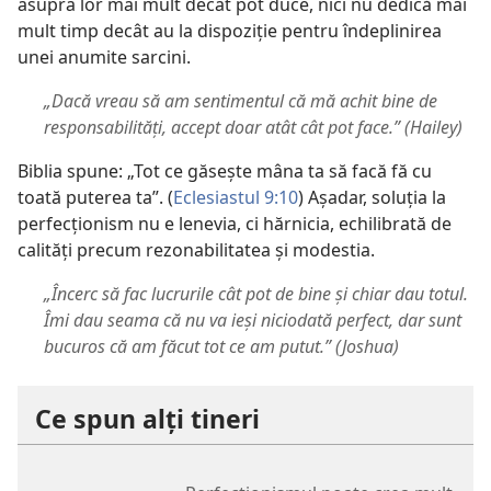
asupra lor mai mult decât pot duce, nici nu dedică mai
mult timp decât au la dispoziție pentru îndeplinirea
unei anumite sarcini.
„Dacă vreau să am sentimentul că mă achit bine de
responsabilități, accept doar atât cât pot face.” (Hailey)
Biblia spune: „Tot ce găsește mâna ta să facă fă cu
toată puterea ta”. (
Eclesiastul 9:10
) Așadar, soluția la
perfecționism nu e lenevia, ci hărnicia, echilibrată de
calități precum rezonabilitatea și modestia.
„Încerc să fac lucrurile cât pot de bine și chiar dau totul.
Îmi dau seama că nu va ieși niciodată perfect, dar sunt
bucuros că am făcut tot ce am putut.” (Joshua)
Ce spun alți tineri