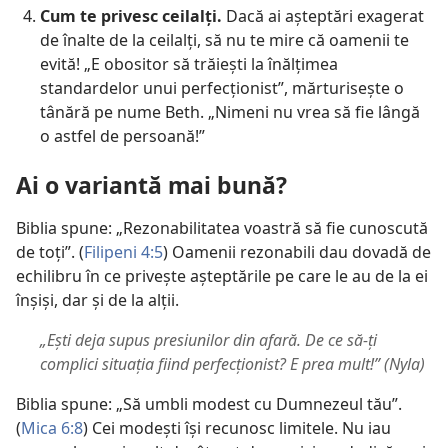
Cum te privesc ceilalți.
Dacă ai așteptări exagerat
de înalte de la ceilalți, să nu te mire că oamenii te
evită! „E obositor să trăiești la înălțimea
standardelor unui perfecționist”, mărturisește o
tânără pe nume Beth. „Nimeni nu vrea să fie lângă
o astfel de persoană!”
Ai o variantă mai bună?
Biblia spune: „Rezonabilitatea voastră să fie cunoscută
de toți”. (
Filipeni 4:5
) Oamenii rezonabili dau dovadă de
echilibru în ce privește așteptările pe care le au de la ei
înșiși, dar și de la alții.
„Ești deja supus presiunilor din afară. De ce să-ți
complici situația fiind perfecționist? E prea mult!” (Nyla)
Biblia spune: „Să umbli modest cu Dumnezeul tău”.
(
Mica 6:8
) Cei modești își recunosc limitele. Nu iau