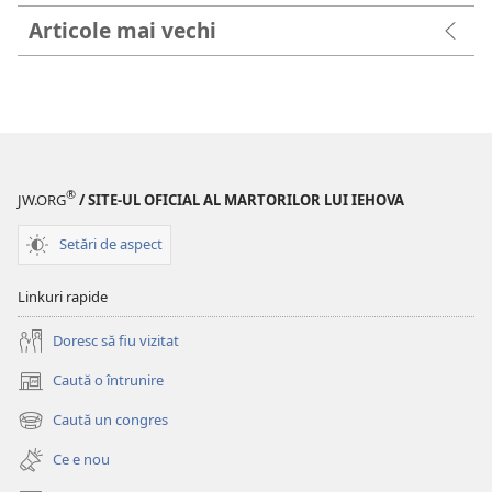
Articole mai vechi
®
JW.ORG
/ SITE-UL OFICIAL AL MARTORILOR LUI IEHOVA
Setări de aspect
Linkuri rapide
Doresc să fiu vizitat
Caută o întrunire
(se
deschide
Caută un congres
(se
o
deschide
fereastră
Ce e nou
o
nouă)