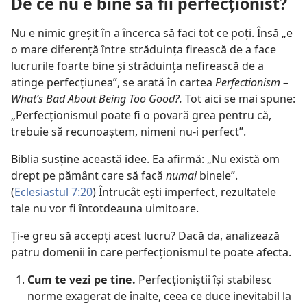
De ce nu e bine să fii perfecționist?
Nu e nimic greșit în a încerca să faci tot ce poți. Însă „e
o mare diferență între străduința firească de a face
lucrurile foarte bine și străduința nefirească de a
atinge perfecțiunea”, se arată în cartea
Perfectionism –
What’s Bad About Being Too Good?.
Tot aici se mai spune:
„Perfecționismul poate fi o povară grea pentru că,
trebuie să recunoaștem, nimeni nu-i perfect”.
Biblia susține această idee. Ea afirmă: „Nu există om
drept pe pământ care să facă
numai
binele”.
(
Eclesiastul 7:20
) Întrucât ești imperfect, rezultatele
tale nu vor fi întotdeauna uimitoare.
Ți-e greu să accepți acest lucru? Dacă da, analizează
patru domenii în care perfecționismul te poate afecta.
Cum te vezi pe tine.
Perfecționiștii își stabilesc
norme exagerat de înalte, ceea ce duce inevitabil la