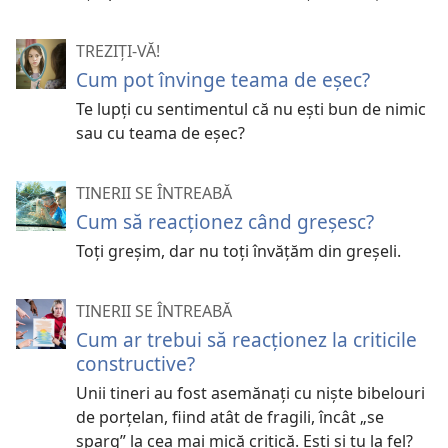
TREZIȚI-VĂ!
Cum pot învinge teama de eşec?
Te lupţi cu sentimentul că nu eşti bun de nimic
sau cu teama de eşec?
TINERII SE ÎNTREABĂ
Cum să reacționez când greșesc?
Toți greșim, dar nu toți învățăm din greșeli.
TINERII SE ÎNTREABĂ
Cum ar trebui să reacționez la criticile
constructive?
Unii tineri au fost asemănați cu niște bibelouri
de porțelan, fiind atât de fragili, încât „se
sparg” la cea mai mică critică. Ești și tu la fel?