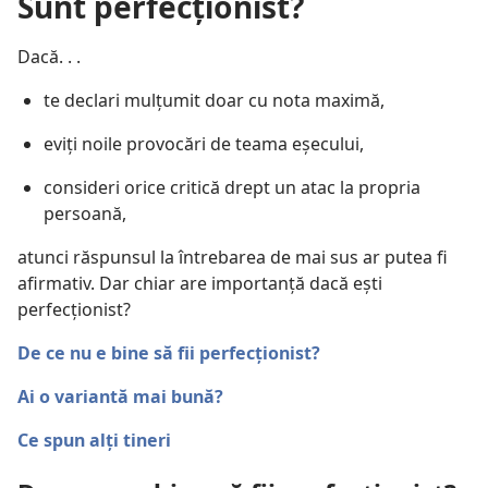
Sunt perfecționist?
Dacă. . .
te declari mulțumit doar cu nota maximă,
eviți noile provocări de teama eșecului,
consideri orice critică drept un atac la propria
persoană,
atunci răspunsul la întrebarea de mai sus ar putea fi
afirmativ. Dar chiar are importanță dacă ești
perfecționist?
De ce nu e bine să fii perfecționist?
Ai o variantă mai bună?
Ce spun alți tineri