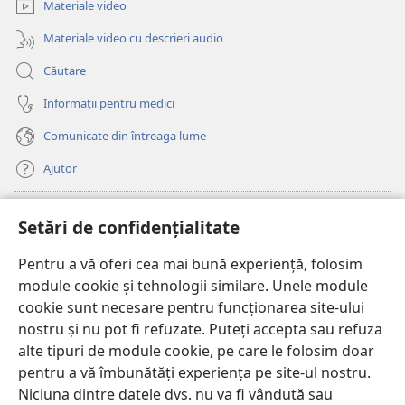
fereastră
Materiale video
nouă)
Materiale video cu descrieri audio
Căutare
Informații pentru medici
Comunicate din întreaga lume
Ajutor
Donații
(se
Setări de confidențialitate
deschide
o
Pentru a vă oferi cea mai bună experiență, folosim
Watchtower – BIBLIOTECĂ ONLINE™
(se
fereastră
module cookie și tehnologii similare. Unele module
deschide
nouă)
®
JW Hub
cookie sunt necesare pentru funcționarea site-ului
o
(se
fereastră
nostru și nu pot fi refuzate. Puteți accepta sau refuza
deschide
nouă)
®
JW Library
o
alte tipuri de module cookie, pe care le folosim doar
fereastră
pentru a vă îmbunătăți experiența pe site-ul nostru.
nouă)
Watchtower Library
Niciuna dintre datele dvs. nu va fi vândută sau