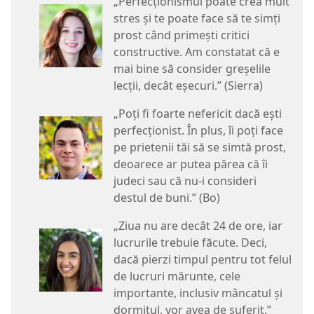
„Perfecționismul poate crea mult
stres și te poate face să te simți
prost când primești critici
constructive. Am constatat că e
mai bine să consider greșelile
lecții, decât eșecuri.” (Sierra)
„Poți fi foarte nefericit dacă ești
perfecționist. În plus, îi poți face
pe prietenii tăi să se simtă prost,
deoarece ar putea părea că îi
judeci sau că nu-i consideri
destul de buni.” (Bo)
„Ziua nu are decât 24 de ore, iar
lucrurile trebuie făcute. Deci,
dacă pierzi timpul pentru tot felul
de lucruri mărunte, cele
importante, inclusiv mâncatul și
dormitul, vor avea de suferit.”