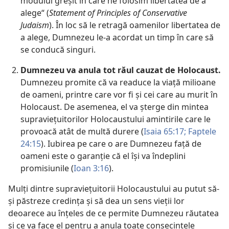
modului greșit în care ne folosim libertatea de a
alege“ (
Statement of Principles of Conservative
Judaism
). În loc să le retragă oamenilor libertatea de
a alege, Dumnezeu le-a acordat un timp în care să
se conducă singuri.
Dumnezeu va anula tot răul cauzat de Holocaust.
Dumnezeu promite că va readuce la viață milioane
de oameni, printre care vor fi și cei care au murit în
Holocaust. De asemenea, el va șterge din mintea
supraviețuitorilor Holocaustului amintirile care le
provoacă atât de multă durere (
Isaia 65:17;
Faptele
24:15
). Iubirea pe care o are Dumnezeu față de
oameni este o garanție că el își va îndeplini
promisiunile (
Ioan 3:16
).
Mulți dintre supraviețuitorii Holocaustului au putut să-
și păstreze credința și să dea un sens vieții lor
deoarece au înțeles de ce permite Dumnezeu răutatea
și ce va face el pentru a anula toate consecințele