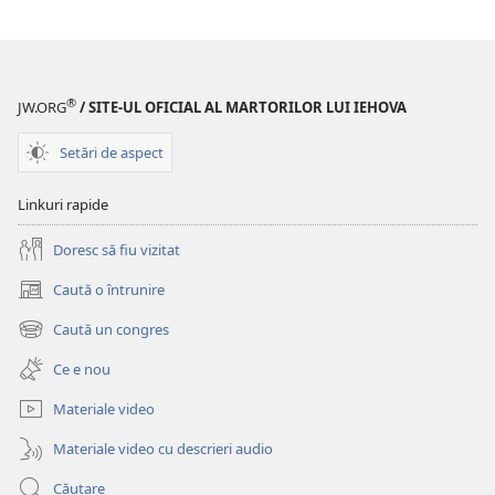
®
JW.ORG
/ SITE-UL OFICIAL AL MARTORILOR LUI IEHOVA
Setări de aspect
Linkuri rapide
Doresc să fiu vizitat
Caută o întrunire
(se
deschide
Caută un congres
(se
o
deschide
fereastră
Ce e nou
o
nouă)
fereastră
Materiale video
nouă)
Materiale video cu descrieri audio
Căutare