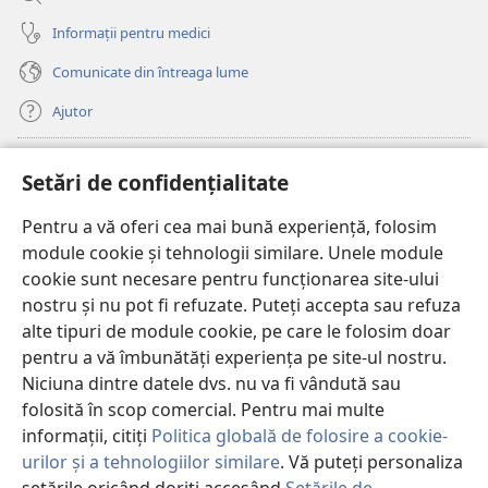
Informații pentru medici
Comunicate din întreaga lume
Ajutor
Donații
(se
Setări de confidențialitate
deschide
o
Pentru a vă oferi cea mai bună experiență, folosim
Watchtower – BIBLIOTECĂ ONLINE™
(se
fereastră
module cookie și tehnologii similare. Unele module
deschide
nouă)
®
JW Hub
cookie sunt necesare pentru funcționarea site-ului
o
(se
fereastră
nostru și nu pot fi refuzate. Puteți accepta sau refuza
deschide
nouă)
®
JW Library
o
alte tipuri de module cookie, pe care le folosim doar
fereastră
pentru a vă îmbunătăți experiența pe site-ul nostru.
nouă)
Watchtower Library
Niciuna dintre datele dvs. nu va fi vândută sau
folosită în scop comercial. Pentru mai multe
informații, citiți
Politica globală de folosire a cookie-
urilor și a tehnologiilor similare
. Vă puteți personaliza
Copyright
© 2026 Watch Tower Bible and Tract Society of Pennsylvania.