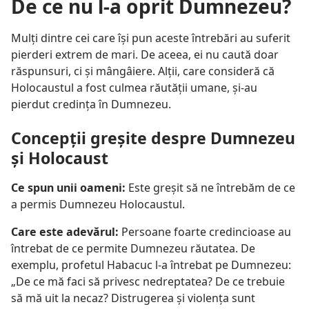
De ce nu l-a oprit Dumnezeu?
Mulți dintre cei care își pun aceste întrebări au suferit
pierderi extrem de mari. De aceea, ei nu caută doar
răspunsuri, ci și mângâiere. Alții, care consideră că
Holocaustul a fost culmea răutății umane, și-au
pierdut credința în Dumnezeu.
Concepții greșite despre Dumnezeu
și Holocaust
Ce spun unii oameni:
Este greșit să ne întrebăm de ce
a permis Dumnezeu Holocaustul.
Care este adevărul:
Persoane foarte credincioase au
întrebat de ce permite Dumnezeu răutatea. De
exemplu, profetul Habacuc l-a întrebat pe Dumnezeu:
„De ce mă faci să privesc nedreptatea? De ce trebuie
să mă uit la necaz? Distrugerea și violența sunt