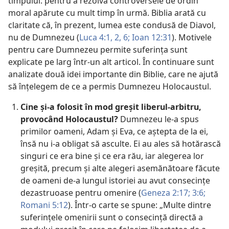
timpului: pentru a rezolva controversele de ordin
moral apărute cu mult timp în urmă. Biblia arată cu
claritate că, în prezent, lumea este condusă de Diavol,
nu de Dumnezeu (
Luca 4:1, 2,
6;
Ioan 12:31
). Motivele
pentru care Dumnezeu permite suferința sunt
explicate pe larg într-un alt articol. În continuare sunt
analizate două idei importante din Biblie, care ne ajută
să înțelegem de ce a permis Dumnezeu Holocaustul.
Cine și-a folosit în mod greșit liberul-arbitru,
provocând Holocaustul?
Dumnezeu le-a spus
primilor oameni, Adam și Eva, ce aștepta de la ei,
însă nu i-a obligat să asculte. Ei au ales să hotărască
singuri ce era bine și ce era rău, iar alegerea lor
greșită, precum și alte alegeri asemănătoare făcute
de oameni de-a lungul istoriei au avut consecințe
dezastruoase pentru omenire (
Geneza 2:17;
3:6;
Romani 5:12
). Într-o carte se spune: „Multe dintre
suferințele omenirii sunt o consecință directă a