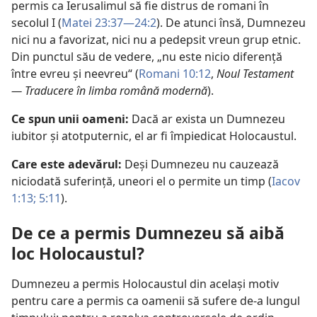
permis ca Ierusalimul să fie distrus de romani în
secolul I (
Matei 23:37—24:2
). De atunci însă, Dumnezeu
nici nu a favorizat, nici nu a pedepsit vreun grup etnic.
Din punctul său de vedere, „nu este nicio diferență
între evreu și neevreu“ (
Romani 10:12
,
Noul Testament
— Traducere în limba română modernă
).
Ce spun unii oameni:
Dacă ar exista un Dumnezeu
iubitor și atotputernic, el ar fi împiedicat Holocaustul.
Care este adevărul:
Deși Dumnezeu nu cauzează
niciodată suferință, uneori el o permite un timp (
Iacov
1:13;
5:11
).
De ce a permis Dumnezeu să aibă
loc Holocaustul?
Dumnezeu a permis Holocaustul din același motiv
pentru care a permis ca oamenii să sufere de-a lungul