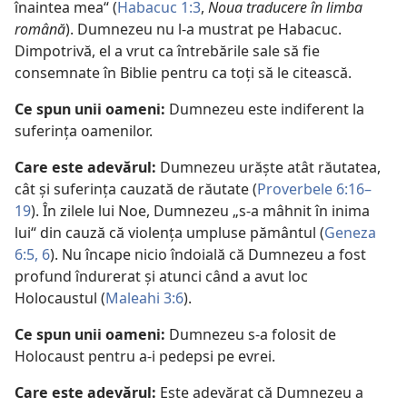
înaintea mea“ (
Habacuc 1:3
,
Noua traducere în limba
română
). Dumnezeu nu l-a mustrat pe Habacuc.
Dimpotrivă, el a vrut ca întrebările sale să fie
consemnate în Biblie pentru ca toți să le citească.
Ce spun unii oameni:
Dumnezeu este indiferent la
suferința oamenilor.
Care este adevărul:
Dumnezeu urăște atât răutatea,
cât și suferința cauzată de răutate (
Proverbele 6:16–
19
). În zilele lui Noe, Dumnezeu „s-a mâhnit în inima
lui“ din cauză că violența umpluse pământul (
Geneza
6:5, 6
). Nu încape nicio îndoială că Dumnezeu a fost
profund îndurerat și atunci când a avut loc
Holocaustul (
Maleahi 3:6
).
Ce spun unii oameni:
Dumnezeu s-a folosit de
Holocaust pentru a-i pedepsi pe evrei.
Care este adevărul:
Este adevărat că Dumnezeu a