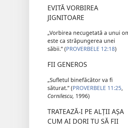
EVITĂ VORBIREA
JIGNITOARE
„Vorbirea necugetată a unui o
este ca străpungerea unei
săbii.” (
PROVERBELE 12:18
)
FII GENEROS
„Sufletul binefăcător va fi
săturat.” (
PROVERBELE 11:25
,
Cornilescu,
1996)
TRATEAZĂ-I PE ALȚII AȘA
CUM AI DORI TU SĂ FII