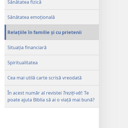
Sănătatea fizică
ajuta
poate
Biblia
ajuta
Sănătatea emoțională
să
Biblia
ai
să
o
ai
Relațiile în familie și cu prietenii
viață
o
mai
viață
Situația financiară
bună?
mai
bună?
Spiritualitatea
Cea mai utilă carte scrisă vreodată
În acest număr al revistei
Treziți-vă!:
Te
poate ajuta Biblia să ai o viață mai bună?