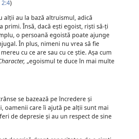
 2:4
)
 alții au la bază altruismul, adică
rimi. Însă, dacă ești egoist, riști să-ți
 exemplu, o persoană egoistă poate ajunge
njugal. În plus, nimeni nu vrea să fie
 mereu cu ce are sau cu ce știe. Așa cum
Character,
„egoismul te duce în mai multe
strânse se bazează pe încredere și
ii, oamenii care îi ajută pe alții sunt mai
uferi de depresie și au un respect de sine