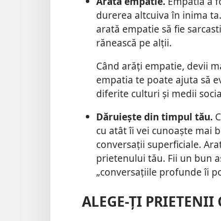
Arată empatie.
Empatia a fo
durerea altcuiva în inima ta
arată empatie să fie sarcasti
rănească pe alții.
Când arăți empatie, devii mai
empatia te poate ajuta să evi
diferite culturi și medii socia
Dăruiește din timpul tău.
C
cu atât îi vei cunoaște mai
b
conversații superficiale. Ar
prietenului tău. Fii un bun a
„conversațiile profunde îi po
ALEGE-ȚI PRIETENII