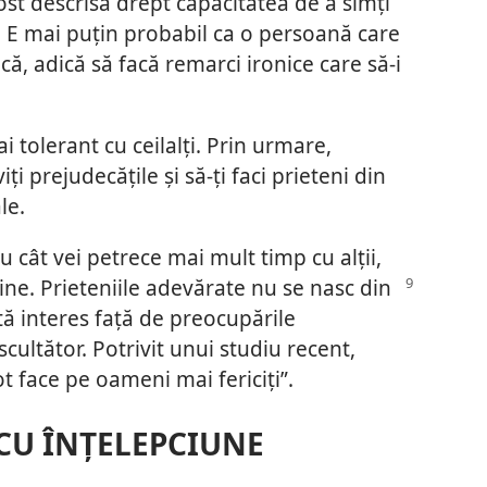
st descrisă drept capacitatea de a simți
. E mai puțin probabil ca o persoană care
că, adică să facă remarci ironice care să-i
 tolerant cu ceilalți. Prin urmare,
ți prejudecățile și să-ți faci prieteni din
le.
u cât vei petrece mai mult timp cu alții,
ine. Prieteniile adevărate nu se nasc din
ată interes față de preocupările
scultător. Potrivit unui studiu recent,
t face pe oameni mai fericiți”.
 CU ÎNȚELEPCIUNE