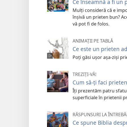
Ce înseamnă a fi un 
Mulţi consideră că e impor
înşivă un prieten bun? Ace
vă pot fi de folos.
ANIMAȚII PE TABLĂ
Ce este un prieten a
Poți găsi ușor așa-ziși pr
TREZIȚI-VĂ!
Cum să-ți faci priete
Îți prezentăm patru sfatur
superficiale în prietenii 
RĂSPUNSURI LA ÎNTREBĂR
Ce spune Biblia desp