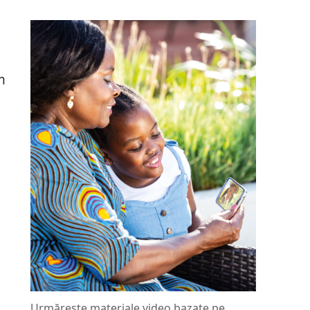
m
Urmărește materiale video bazate pe