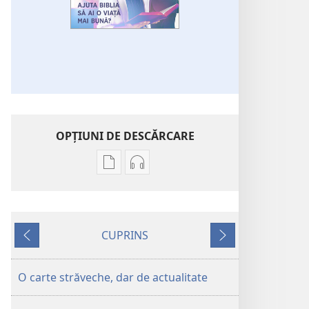
OPŢIUNI DE DESCĂRCARE
Opțiuni
Opțiuni
de
de
descărcare
descărcare
pentru
pentru
CUPRINS
publicații
materiale
Anterior
Următorul
TREZIȚI-
audio
VĂ!
TREZIȚI-
O carte străveche, dar de actualitate
Te
VĂ!
poate
Te