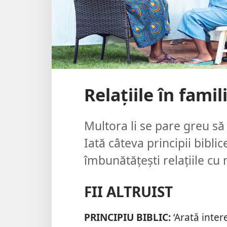
Relațiile în famil
Multora li se pare greu să p
Iată câteva principii biblic
îmbunătățești relațiile cu 
FII ALTRUIST
PRINCIPIU BIBLIC:
‘Arată inter