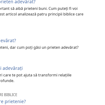
prieten adevărat?
tant să aibă prieteni buni. Cum puteţi fi voi
st articol analizează patru principii biblice care
devărat?
ieteni, dar cum poți găsi un prieten adevărat?
ni adevărați
i care te pot ajuta să transformi relațiile
profunde.
I BIBLICE
re prietenie?