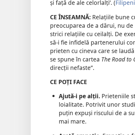
și față de ale celorlalți’. (
Filipeni
CE ÎNSEAMNĂ:
Relațiile bune cu
preocuparea de a dărui, nu de a p
strici relațiile cu ceilalți. De
să-i fie infidelă partenerului co
prieten cu cineva care se laudă
se spune în cartea
The Road to 
direcții nefaste”.
CE POȚI FACE
Ajută-i pe alții.
Prieteniile 
loialitate. Potrivit unor stud
puțin expuși riscului de a s
mai mare.