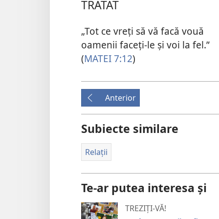
TRATAT
„Tot ce vreți să vă facă vouă
oamenii faceți-le și voi la fel.”
(
MATEI 7:12
)
Anterior
Subiecte similare
Relații
Te-ar putea interesa și
TREZIȚI-VĂ!