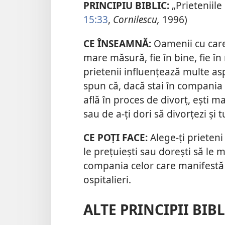
PRINCIPIU BIBLIC:
„Prieteniile 
15:33
,
Cornilescu,
1996)
CE ÎNSEAMNĂ:
Oamenii cu care 
mare măsură, fie în bine, fie în
prietenii influențează multe as
spun că, dacă stai în compani
află în proces de divorț, ești m
sau de a-ți dori să divorțezi și t
CE POȚI FACE:
Alege-ți prieteni 
le prețuiești sau dorești să le 
compania celor care manifestă t
ospitalieri.
ALTE PRINCIPII BIB