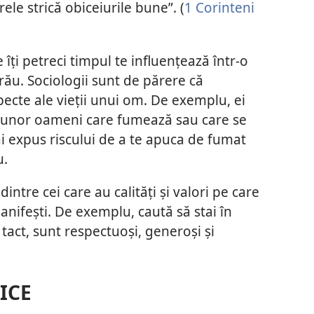
rele strică obiceiurile bune”. (
1 Corinteni
îți petreci timpul te influențează într-o
 rău. Sociologii sunt de părere că
pecte ale vieții unui om. De exemplu, ei
a unor oameni care fumează sau care se
ai expus riscului de a te apuca de fumat
u.
dintre cei care au calități și valori pe care
manifești. De exemplu, caută să stai în
act, sunt respectuoși, generoși și
LICE