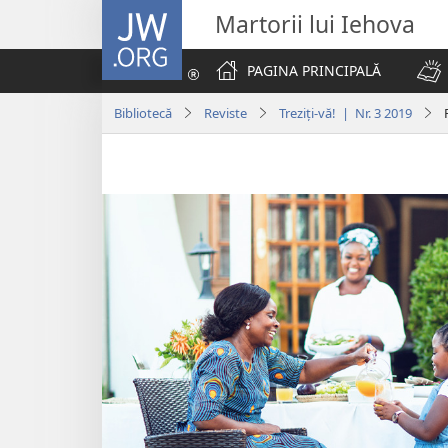
JW.ORG
Martorii lui Iehova
PAGINA PRINCIPALĂ
Bibliotecă
Reviste
Treziți-vă! | Nr. 3 2019