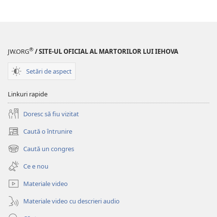
®
JW.ORG
/ SITE-UL OFICIAL AL MARTORILOR LUI IEHOVA
Setări de aspect
Linkuri rapide
Doresc să fiu vizitat
Caută o întrunire
(se
deschide
Caută un congres
(se
o
deschide
fereastră
Ce e nou
o
nouă)
fereastră
Materiale video
nouă)
Materiale video cu descrieri audio