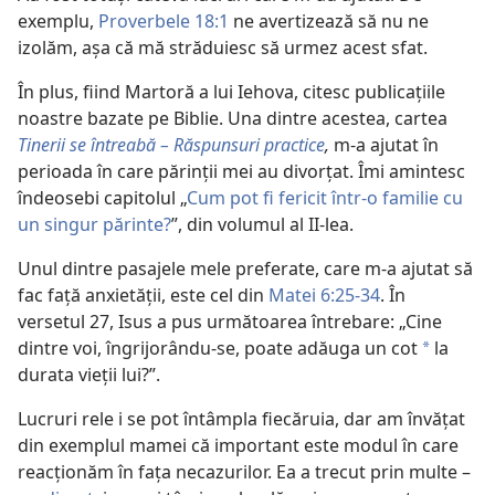
exemplu,
Proverbele 18:1
ne avertizează să nu ne
izolăm, așa că mă străduiesc să urmez acest sfat.
În plus, fiind Martoră a lui Iehova, citesc publicațiile
noastre bazate pe Biblie. Una dintre acestea, cartea
Tinerii se întreabă – Răspunsuri practice
,
m-a ajutat în
perioada în care părinții mei au divorțat. Îmi amintesc
îndeosebi capitolul „
Cum pot fi fericit într-o familie cu
un singur părinte?
”, din volumul al II-lea.
Unul dintre pasajele mele preferate, care m-a ajutat să
fac față anxietății, este cel din
Matei 6:25-34
. În
versetul 27, Isus a pus următoarea întrebare: „Cine
dintre voi, îngrijorându-se, poate adăuga un cot
la
a
durata vieții lui?”.
Lucruri rele i se pot întâmpla fiecăruia, dar am învățat
din exemplul mamei că important este modul în care
reacționăm în fața necazurilor. Ea a trecut prin multe –