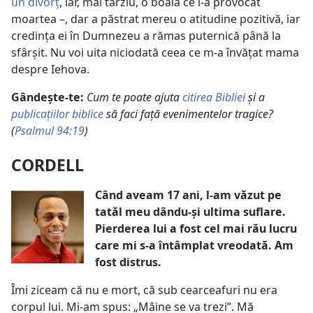
un divorț
, iar, mai târziu, o boală ce i-a provocat
moartea –, dar a păstrat mereu o atitudine pozitivă, iar
credința ei în Dumnezeu a rămas puternică până la
sfârșit. Nu voi uita niciodată ceea ce m-a învățat mama
despre Iehova.
Gândește-te:
Cum te poate ajuta
citirea Bibliei
și a
publicațiilor biblice
să faci față evenimentelor tragice?
(
Psalmul 94:19
)
CORDELL
Când aveam 17 ani, l-am văzut pe
tatăl meu dându-și ultima suflare.
Pierderea lui a fost cel mai rău lucru
care mi s-a întâmplat vreodată. Am
fost distrus.
Îmi ziceam că nu e mort, că sub cearceafuri nu era
corpul lui. Mi-am spus: „Mâine se va trezi”. Mă