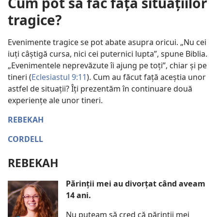
Cum pot să fac față situațiilor
tragice?
Evenimente tragice se pot abate asupra oricui. „Nu cei
iuți câștigă cursa, nici cei puternici lupta”, spune Biblia.
„Evenimentele neprevăzute îi ajung pe toți”, chiar și pe
tineri (
Eclesiastul 9:11
). Cum au făcut față aceștia unor
astfel de situații? Îți prezentăm în continuare două
experiențe ale unor tineri.
REBEKAH
CORDELL
REBEKAH
Părinții mei au divorțat când aveam
14 ani.
Nu puteam să cred că părinții mei