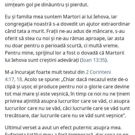
simțeam gol pe dinăuntru și pierdut.
Eu și familia mea suntem Martori ai lui Iehova, iar
congregația noastră s-a dovedit un ajutor extraordinar
când tata a murit. Frații ne-au adus de mâncare, s-au
oferit să stea cu noi și ne-au rămas aproape, iar asta
nu doar pentru o perioadă scurtă, ci multă vreme.
Pentru mine, sprijinul lor a fost o dovadă că Martorii
lui Iehova sunt creștini adevărați (
Ioan 13:35
).
M-a încurajat foarte mult textul din
2 Corinteni
4:17, 18
. Acolo se spune: „Chiar dacă necazul este de-o
clipă și ușor, el produce pentru noi o glorie care devine
tot mai mare și este veșnică, în timp ce noi nu ne ținem
privirea ațintită asupra lucrurilor care se văd, ci asupra
lucrurilor care nu se văd, căci lucrurile care se văd sunt
trecătoare, dar lucrurile care nu se văd sunt veșnice”.
Ultimul verset a avut un efect puternic asupra mea.
Suferința tatălui meu a fost temporară, dar ceea ce ne