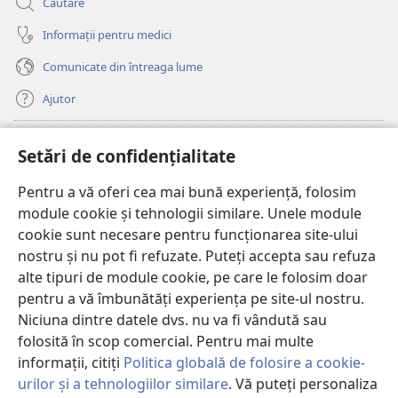
Căutare
Informații pentru medici
Comunicate din întreaga lume
Ajutor
Donații
(se
Setări de confidențialitate
deschide
o
Pentru a vă oferi cea mai bună experiență, folosim
Watchtower – BIBLIOTECĂ ONLINE™
(se
fereastră
module cookie și tehnologii similare. Unele module
deschide
nouă)
®
JW Hub
cookie sunt necesare pentru funcționarea site-ului
o
(se
fereastră
nostru și nu pot fi refuzate. Puteți accepta sau refuza
deschide
nouă)
®
JW Library
o
alte tipuri de module cookie, pe care le folosim doar
fereastră
pentru a vă îmbunătăți experiența pe site-ul nostru.
nouă)
Watchtower Library
Niciuna dintre datele dvs. nu va fi vândută sau
folosită în scop comercial. Pentru mai multe
informații, citiți
Politica globală de folosire a cookie-
urilor și a tehnologiilor similare
. Vă puteți personaliza