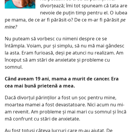
divorțează; îmi tot spuneam că tata are
nevoie de puțin timp pentru el. O iubea
pe mama, de ce ar fi părăsit-o? De ce m-ar fi părăsit
pe
mine?
Nu puteam să vorbesc cu nimeni despre ce se
întâmpla. Voiam, pur și simplu, să nu mă mai gândesc
la asta. Eram furioasă, deși pe atunci nu realizam. Am
început să am stări de anxietate și probleme cu
somnul.
Când aveam 19 ani, mama a murit de cancer. Era
cea mai bună prietenă a mea.
Dacă divorțul părinților a fost un șoc pentru mine,
moartea mamei a fost devastatoare. Nici acum nu mi-
am revenit. Am probleme și mai mari cu somnul și încă
mă confrunt cu stări de anxietate.
Au fost totuși câteva lucruri care m-au ajutat. De