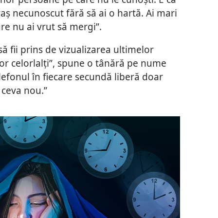
raș necunoscut fără să ai o hartă. Ai mari
are nu ai vrut să mergi”.
ă fii prins de vizualizarea ultimelor
lor celorlalți”, spune o tânără pe nume
telefonul în fiecare secundă liberă doar
 ceva nou.”