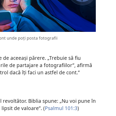
ont unde poți posta fotografii
 de aceeași părere. „Trebuie să fiu
rile de partajare a fotografiilor”, afirmă
rol dacă îți faci un astfel de cont.”
ul revoltător. Biblia spune: „Nu voi pune în
lipsit de valoare”. (
Psalmul 101:3
)