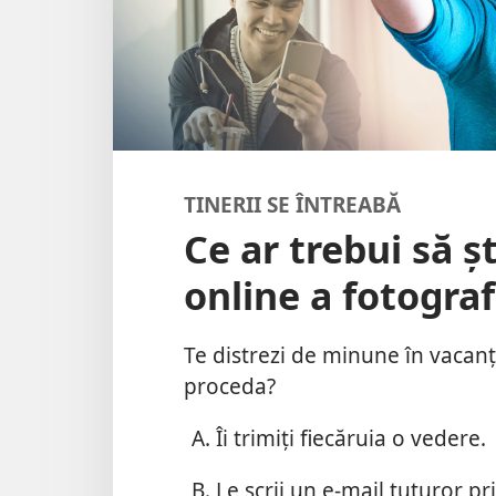
TINERII SE ÎNTREABĂ
Ce ar trebui să ș
online a fotograf
Te distrezi de minune în vacanță
proceda?
Îi trimiți fiecăruia o vedere.
Le scrii un e-mail tuturor pri