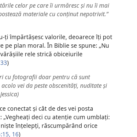
tările celor pe care îi urmăresc și nu îi mai
ostează materiale cu conținut nepotrivit.”
u-ți împărtășesc valorile, deoarece îți pot
 pe plan moral. În Biblie se spune: „Nu
vărășiile rele strică obiceiurile
:33
)
i cu fotografii doar pentru că sunt
 acolo vei da peste obscenități, nuditate și
Jessica)
ce conectat și cât de des vei posta
ne: „Vegheați deci cu atenție cum umblați:
a niște înțelepți, răscumpărând orice
:15, 16
)