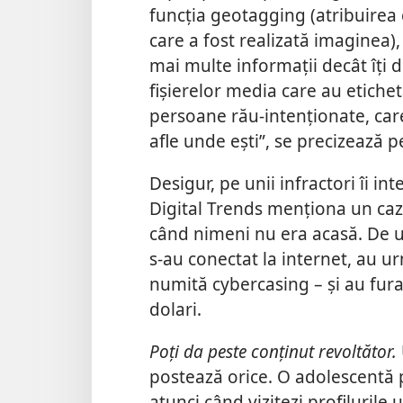
funcția geotagging (atribuirea 
care a fost realizată imaginea),
mai multe informații decât îți d
fișierelor media care au etiche
persoane rău-intenționate, car
afle unde ești”, se precizează pe
Desigur, pe unii infractori îi i
Digital Trends menționa un caz 
când nimeni nu era acasă. De u
s-au conectat la internet, au ur
numită cybercasing – și au fur
dolari.
Poți da peste conținut revoltător.
postează orice. O adolescentă
atunci când vizitezi profilurile