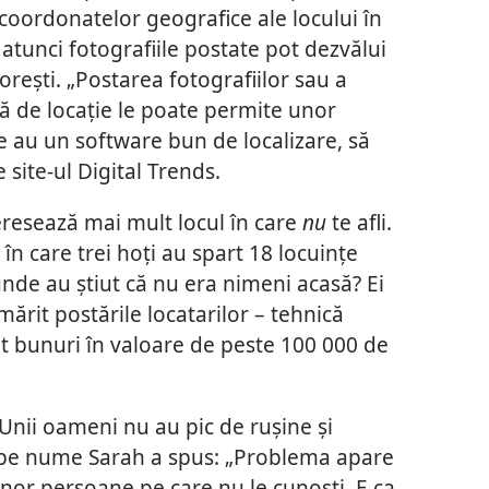
coordonatelor geografice ale locului în
 atunci fotografiile postate pot dezvălui
orești. „Postarea fotografiilor sau a
tă de locație le poate permite unor
e au un software bun de localizare, să
 site-ul Digital Trends.
nteresează mai mult locul în care
nu
te afli.
în care trei hoți au spart 18 locuințe
nde au știut că nu era nimeni acasă? Ei
mărit postările locatarilor – tehnică
at bunuri în valoare de peste 100 000 de
Unii oameni nu au pic de rușine și
 pe nume Sarah a spus: „Problema apare
 unor persoane pe care nu le cunoști. E ca