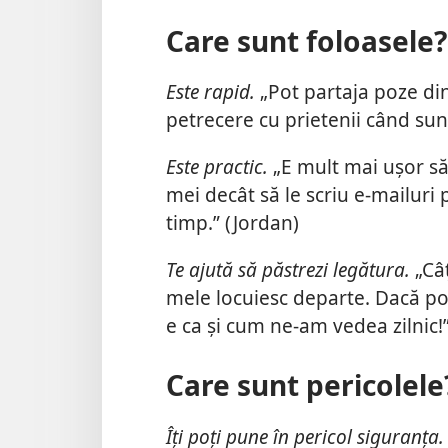
Care sunt foloasele?
Este rapid.
„Pot partaja poze din
petrecere cu prietenii când sun
Este practic.
„E mult mai ușor să 
mei decât să le scriu e-mailuri 
timp.” (Jordan)
Te ajută să păstrezi legătura.
„Câț
mele locuiesc departe. Dacă post
e ca și cum ne-am vedea zilnic!
Care sunt pericolele
Îți poți pune în pericol siguranța.