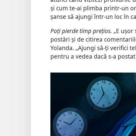
și cum te-ai plimba printr-un o
șanse să ajungi într-un loc în c
Poți pierde timp prețios.
„E ușor s
postări și de citirea comentarii
Yolanda. „Ajungi să-ți verifici 
pentru a vedea dacă s-a postat