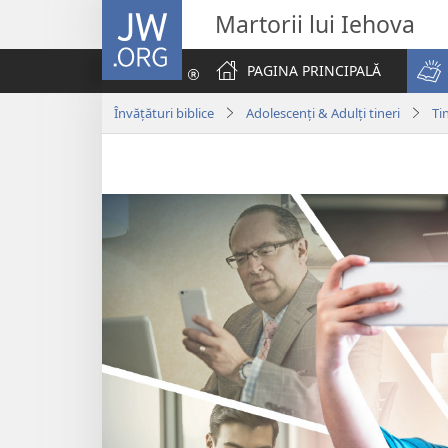
JW.ORG
Martorii lui Iehova
PAGINA PRINCIPALĂ
Învățături biblice
Adolescenți & Adulți tineri
Ti