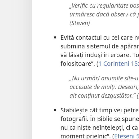
„Verific cu regularitate pos
urmăresc dacă observ că p
(Steven)
Evită contactul cu cei care n
submina sistemul de apărare
vă lăsați induși în eroare. To
folositoare”. (
1 Corinteni 15
„Nu urmări anumite site-ur
accesate de mulți. Deseori,
alt conținut dezgustător.” (
Stabilește cât timp vei petre
fotografii. În Biblie se spu
nu ca niște neînțelepți, ci c
moment prielnic”. (
Efeseni 5