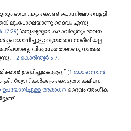
രു​തും ഭാവന​യും കൊണ്ട്‌ പൊന്നി​ലോ വെള്ളി​
െങ്കി​ലും​പോ​ലെ​യാ​ണു ദൈവം എന്നു
ൾ 17:29
) ‘മനുഷ്യ​രു​ടെ കലാവി​രു​തും ഭാവന​
 ഉപയോ​ഗി​ച്ചു​ള്ള വ്യാജാ​രാ​ധ​നാ​രീ​തി​യല്ല
‘കാഴ്‌ച​യാ​ലല്ല വിശ്വാ​സ​ത്താ​ലാ​ണു നടക്കേ​
ന്നു.—
2 കൊരി​ന്ത്യർ 5:7
.
​ക്കാൻ ശ്രദ്ധി​ച്ചു​കൊ​ള്ളൂ.” (
1 യോഹ​ന്നാൻ
ം ക്രിസ്‌ത്യാ​നി​കൾക്കും കൊടുത്ത കല്‌പ​ന​
ോ ഉപയോ​ഗി​ച്ചു​ള്ള ആരാധന
ദൈവം അംഗീ​ക​
്ടുണ്ട്‌.