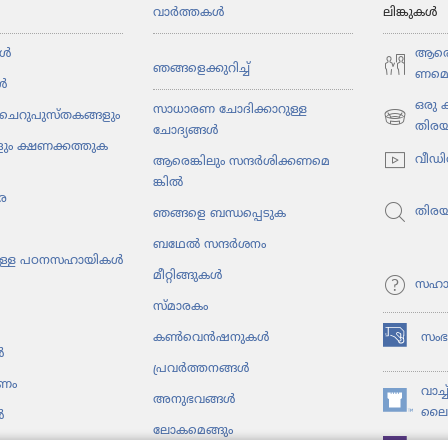
വാർത്തകൾ
ലിങ്കുകൾ
ൾ
ആരെങ്
ഞങ്ങളെ​ക്കു​റിച്ച്‌
ണ​മെ​
ൾ
ഒരു
സാധാരണ ചോദിക്കാറുള്ള
ചെറു​പു​സ്‌ത​ക​ങ്ങ​ളും
(പുതിയ
തിര
ചോദ്യങ്ങൾ
ും ക്ഷണക്കത്തു​ക​
പേജ്
വീഡി
ആരെങ്കി​ലും സന്ദർശി​ക്ക​ണ​മെ​
തുറക്കുക)
ങ്കിൽ
ര
തിര
ഞങ്ങളെ ബന്ധപ്പെടുക
ബഥേൽ സന്ദർശനം
ു​ള്ള പഠനസ​ഹാ​യികൾ
മീറ്റി​ങ്ങു​കൾ
സഹാ
സ്‌മാ​ര​കം
സം
കൺ​വെൻ​ഷ​നു​കൾ
(പുതിയ
ൾ
പേജ്
പ്രവർത്തനങ്ങൾ
പണം
തുറക്കുക)
വാച്
അനുഭ​വങ്ങൾ
(പുതിയ
ലൈബ
ൾ
ലോക​മെ​ങ്ങും
പേജ്