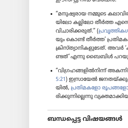
“മനുഷ്യ​രാ​യ നമ്മുടെ കലാവി​
യി​ലോ കല്ലിലോ തീർത്ത എന്ത
വിചാരിക്കരുത്‌.” (
പ്രവൃത്തിക
യും കൊണ്ട്‌ തീർത്ത’ പ്രതി​മ​കൾ
ക്രിസ്‌ത്യാ​നി​ക​ളു​ടേത്‌. അവർ 
ണ്ടത്‌’ എന്നു ബൈബിൾ പറയു
“വിഗ്ര​ഹ​ങ്ങ​ളിൽനിന്ന്‌ അകന്നി​രി
5:21
) ഇസ്രാ​യേൽ ജ​ന​ത​യ്‌ക്കു
യിൽ,
പ്രതി​മ​ക​ളോ രൂപങ്ങ​ള
രി​ക്കു​ന്നി​ല്ലെന്നു വ്യക്തമാ​ക്കി​യി​ട
ബന്ധപ്പെട്ട വിഷയങ്ങൾ