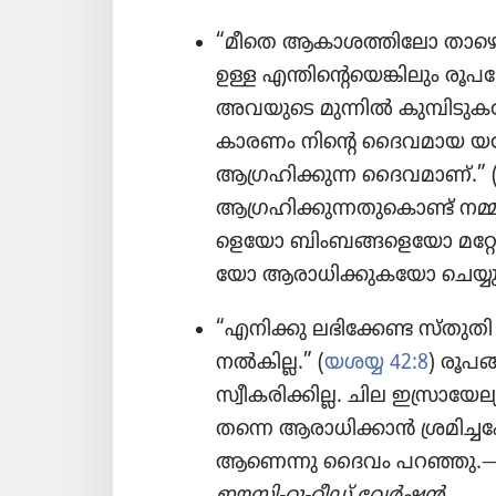
“മീതെ ആകാശ​ത്തി​ലോ താഴെ ഭ
ഉള്ള എന്തി​ന്റെ​യെ​ങ്കി​ലും രൂ
അവയുടെ മുന്നിൽ കുമ്പി​ടു
കാരണം നിന്റെ ദൈവ​മാ​യ യ
ആഗ്രഹി​ക്കു​ന്ന ദൈവമാണ്‌.” 
ആഗ്രഹി​ക്കു​ന്ന​തു​കൊണ്ട്‌ നമ
ളെ​യോ ബിംബ​ങ്ങ​ളെ​യോ മറ്റേ​തെ​
യോ ആരാധി​ക്കു​ക​യോ ചെയ്യു​ന്
“എനിക്കു ലഭിക്കേണ്ട സ്‌തുതി
നൽകില്ല.” (
യശയ്യ 42:8
) രൂപ
സ്വീക​രി​ക്കി​ല്ല. ചില ഇസ്രാ​യേ​
തന്നെ ആരാധി​ക്കാൻ ശ്രമി​ച്
ആണെന്നു ദൈവം പറഞ്ഞു.
ഈസി-റ്റു-റീഡ്‌ വേർഷൻ.