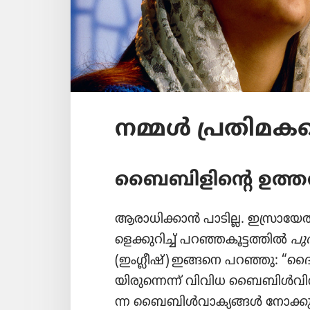
നമ്മൾ പ്രതി​മ​
ബൈബിളിന്റെ ഉത്ത
ആരാധിക്കാൻ പാടില്ല. ഇസ്രായേ
ളെ​ക്കു​റിച്ച്‌ പറഞ്ഞകൂ​ട്ട​ത്തിൽ
പു
(ഇംഗ്ലീഷ്‌) ഇങ്ങനെ പറഞ്ഞു: “ദൈവ​ത്
യി​രു​ന്നെന്ന്‌ വിവിധ ബൈബിൾവി​വ​
ന്ന ബൈബിൾവാ​ക്യ​ങ്ങൾ നോക്ക