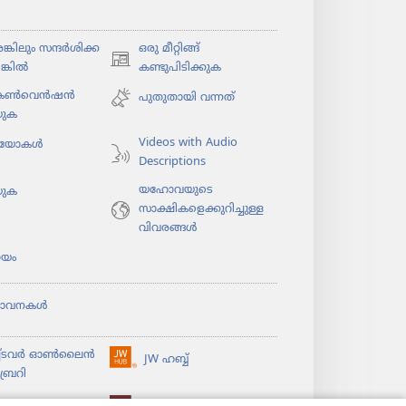
കി​ലും സന്ദർശി​ക്ക​
ഒരു മീറ്റിങ്ങ്
(പുതിയ
ങ്കിൽ
കണ്ടുപിടിക്കുക
പേജ്
 കൺവെൻഷൻ
പുതുതായി വന്നത്‌
തുറക്കുക)
യുക
Videos with Audio
​യോ​കൾ
Descriptions
യഹോവയുടെ
യുക
സാക്ഷികളെക്കുറിച്ചുള്ള
വിവരങ്ങൾ
യം
ഭാവനകൾ
ച്ടവര്‍ ഓണ്‍ലൈന്‍
JW ഹബ്ബ്
(പുതിയ
്രറി
പേജ്