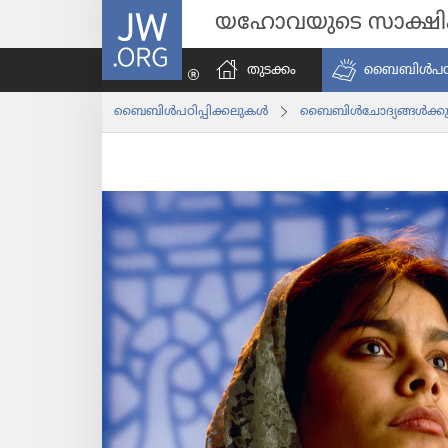
JW.ORG
യഹോവയുടെ സാക്ഷ
തുടക്കം
ബൈബിൾപ​ഠി​പ്
ബൈബിൾപ​ഠി​പ്പി​ക്ക​ലു​കൾ
ബൈബിൾചോ​ദ്യ​ങ്ങൾക്കു