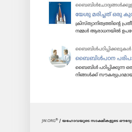
ബൈബിൾചോ​ദ്യ​ങ്ങൾക്കുള
യേശു മരിച്ചത്‌ ഒരു കു
ക്രിസ്‌ത്യാ​നി​ത്വ​ത്തി​ന്റെ പ
നമ്മൾ ആരാധ​ന​യിൽ ഉപയ
ബൈബിൾപ​ഠി​പ്പി​ക്ക​ലു​കൾ
ബൈബിൾപഠന പരിപാ​ടി​
ബൈബിൾ പഠിപ്പി​ക്കുന്ന ഒര
നിങ്ങൾക്ക്‌ സൗകര്യ​പ്ര​
®
JW.ORG
/ യഹോവയുടെ സാക്ഷികളുടെ ഔദ്യോ