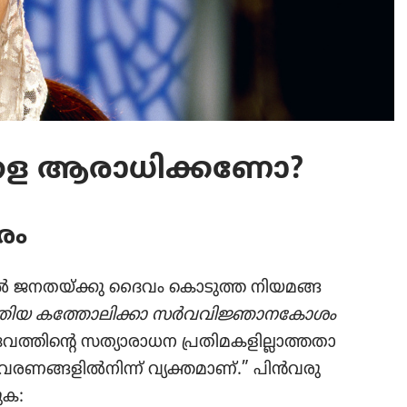
ക​ളെ ആരാധി​ക്ക​ണോ?
രം
ൽ ജനതയ്‌ക്കു ദൈവം കൊടുത്ത നിയമ​ങ്ങ​
തിയ കത്തോ​ലി​ക്കാ സർവവിജ്ഞാനകോശം
തി​ന്റെ സത്യാ​രാ​ധന പ്രതി​മ​ക​ളി​ല്ലാ​ത്ത​താ​
ര​ണ​ങ്ങ​ളിൽനിന്ന്‌ വ്യക്തമാണ്‌.” പിൻവ​രു​
ുക: