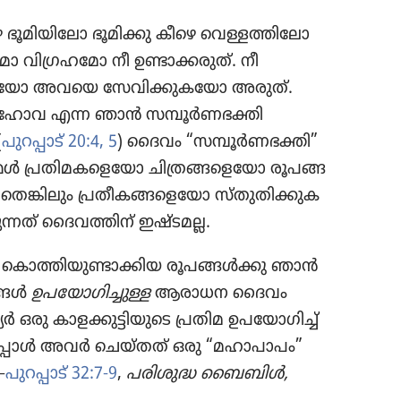
ൂമി​യി​ലോ ഭൂമിക്കു കീഴെ വെള്ളത്തി​ലോ
പമോ വിഗ്ര​ഹ​മോ നീ ഉണ്ടാക്ക​രുത്‌. നീ
​ക​യോ അവയെ സേവി​ക്കു​ക​യോ അരുത്‌.
ഹോവ എന്ന ഞാൻ സമ്പൂർണ​ഭ​ക്തി
(
പുറപ്പാട്‌ 20:4, 5
) ദൈവം “സമ്പൂർണ​ഭ​ക്തി”
്മൾ പ്രതി​മ​ക​ളെ​യോ ചിത്ര​ങ്ങ​ളെ​യോ രൂപങ്ങ​
ങ്കി​ലും പ്രതീ​ക​ങ്ങ​ളെ​യോ സ്‌തു​തി​ക്കു​ക​
നത്‌ ദൈവ​ത്തിന്‌ ഇഷ്ടമല്ല.
 കൊത്തി​യു​ണ്ടാ​ക്കി​യ രൂപങ്ങൾക്കു ഞാൻ
ങ്ങൾ
ഉപയോ​ഗി​ച്ചു​ള്ള
ആരാധന ദൈവം
ല്യർ ഒരു കാളക്കു​ട്ടി​യു​ടെ പ്രതിമ ഉപയോ​ഗിച്ച്‌
ച​പ്പോൾ അവർ ചെയ്‌തത്‌ ഒരു “മഹാപാ​പം”
—
പുറപ്പാട്‌ 32:7-9
,
പരിശുദ്ധ ബൈബിൾ,