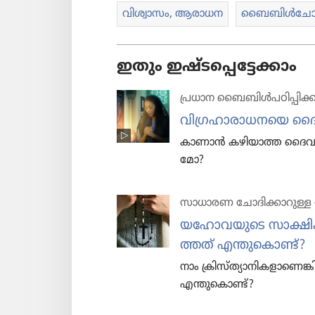
വിശ്വാ​സം, ആരാധന
ബൈബിൾചോ​ദ്യ
ഇതും ഇഷ്ടപ്പെട്ടേക്കാം
പ്രധാന ബൈബിൾപ​ഠി​പ്പി​ക്
വിഗ്ര​ഹാ​രാ​ധ​നയെ ദ
കാണാൻ കഴിയാത്ത ദൈവ​ത്തോട
മോ?
സാധാരണ ചോദിക്കാറുള്ള 
യഹോ​വ​യു​ടെ സാക്ഷി
ത്തത്‌ എന്തു​കൊണ്ട്‌?
നാം ക്രിസ്‌ത്യാ​നി​ക​ളാ​ണെ​ങ
എന്തു​കൊണ്ട്‌?