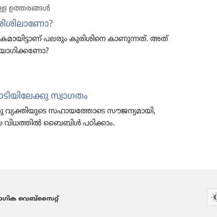
്ള ഉത്തരങ്ങൾ
രി​ശി​ലാ​ണോ?
്രതീ​ക​മാ​യി​ട്ടാണ്‌ പലരും കുരി​ശി​നെ കാണു​ന്നത്‌. അത്‌
ോ​ഗി​ക്ക​ണോ?
യി​ലേക്കു സ്വാഗതം
ു വ്യക്തി​യു​ടെ സഹായ​ത്തോ​ടെ സൗജന്യ​മാ​യി,
ദ​മായ വിധത്തിൽ ബൈബിൾ പഠിക്കാം.
ഗിക വെബ്സൈറ്റ്