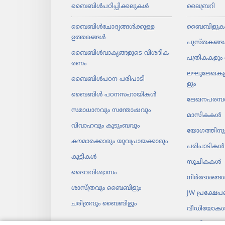
ബൈബിൾപ​ഠി​പ്പി​ക്ക​ലു​കൾ
ലൈബ്രറി
ബൈബിൾചോ​ദ്യ​ങ്ങൾക്കുള്ള
ബൈബിളുക
ഉത്തരങ്ങൾ
പുസ്‌ത​കങ്ങ
ബൈബിൾവാ​ക്യ​ങ്ങ​ളു​ടെ വിശദീ​ക​
പത്രി​ക​ക​ളും 
രണം
ലഘു​ലേ​ഖ​ക​ള
ബൈബിൾപഠന പരിപാ​ടി
ളും
ബൈബിൾ പഠനസ​ഹാ​യി​കൾ
ലേഖന​പ​രമ്പ
സമാധാ​ന​വും സന്തോ​ഷ​വും
മാസി​കകൾ
വിവാഹവും കുടുംബവും
യോഗ​ത്തി​ന
കൗമാ​ര​ക്കാ​രും യുവ​പ്രാ​യ​ക്കാ​രും
പരിപാ​ടി​കൾ
കുട്ടികൾ
സൂചി​കകൾ
ദൈവ​വി​ശ്വാ​സം
നിർദേ​ശങ്ങ
ശാസ്‌ത്ര​വും ബൈബി​ളും
JW പ്രക്ഷേ
ചരി​ത്ര​വും ബൈബി​ളും
വീഡി​യോ​ക
സംഗീതം