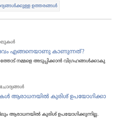
​ങ്ങൾക്കുള്ള ഉത്തരങ്ങൾ
ക​ലു​കൾ
ൈവം എങ്ങനെ​യാ​ണു കാണു​ന്നത്‌?
്‌ നമ്മളെ അടുപ്പി​ക്കാൻ വിഗ്ര​ഹ​ങ്ങൾക്കാ​കു​
ചോദ്യങ്ങൾ
കൾ ആരാധ​ന​യിൽ കുരിശ്‌ ഉപയോ​ഗി​ക്കാ​
്കി​ലും ആരാധ​ന​യിൽ കുരിശ്‌ ഉപയോ​ഗി​ക്കു​ന്നി​ല്ല.