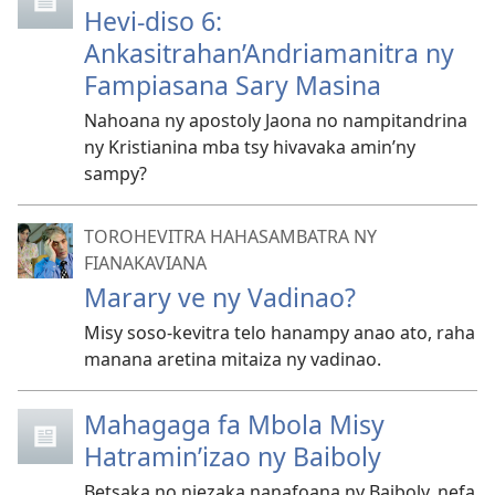
Hevi-diso 6:
Ankasitrahan’Andriamanitra ny
Fampiasana Sary Masina
Nahoana ny apostoly Jaona no nampitandrina
ny Kristianina mba tsy hivavaka amin’ny
sampy?
TOROHEVITRA HAHASAMBATRA NY
FIANAKAVIANA
Marary ve ny Vadinao?
Misy soso-kevitra telo hanampy anao ato, raha
manana aretina mitaiza ny vadinao.
Mahagaga fa Mbola Misy
Hatramin’izao ny Baiboly
Betsaka no niezaka nanafoana ny Baiboly, nefa