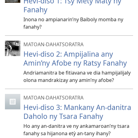
Hevi-diso 1: Tsy Mety Maty ny
Fanahy
Inona no ampianarin’ny Baiboly momba ny
fanahy?
MATOAN-DAHATSORATRA
Hevi-diso 2: Ampijalina any
Amin’ny Afobe ny Ratsy Fanahy
Andriamanitra be fitiavana ve dia hampijalijaly
olona mandrakizay any amin’ny afobe?
MATOAN-DAHATSORATRA
Hevi-diso 3: Mankany An-danitra
Daholo ny Tsara Fanahy
Ho any an-danitra ve ny ankamaroan’ny tsara
fanahy sa hijanona etỳ an-tany ihany?