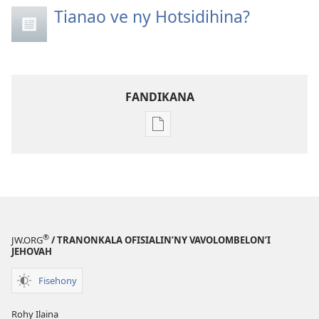
Tianao ve ny Hotsidihina?
FANDIKANA
Fandikana
boky
NY
TILIKAMBO
FIAMBENANA
Novambra 2009
®
JW.ORG
/ TRANONKALA OFISIALIN’NY VAVOLOMBELON’I
JEHOVAH
Fisehony
Rohy Ilaina