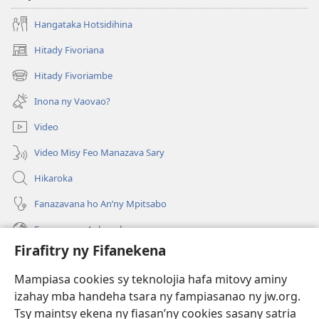
Hangataka Hotsidihina
Hitady Fivoriana
(manokatra
rohy)
Hitady Fivoriambe
(manokatra
rohy)
Inona ny Vaovao?
Video
Video Misy Feo Manazava Sary
Hikaroka
Fanazavana ho An’ny Mpitsabo
Fanazavana Ankapobeny
Firafitry ny Fifanekena
Fanampiana
Mampiasa cookies sy teknolojia hafa mitovy aminy
Fanomezana
izahay mba handeha tsara ny fampiasanao ny jw.org.
(manokatra
rohy)
Tsy maintsy ekena ny fiasan’ny cookies sasany satria