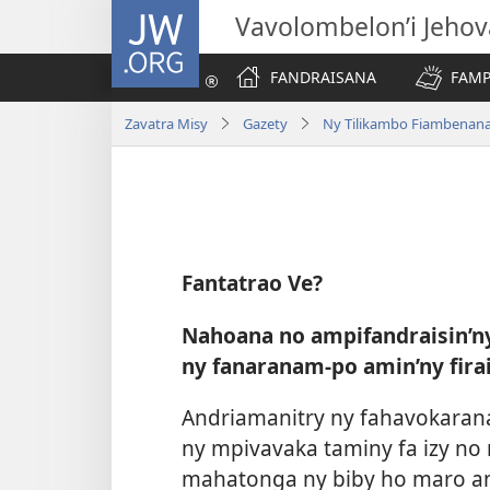
JW.ORG
Vavolombelon’i Jeho
FANDRAISANA
FAMP
Zavatra Misy
Gazety
Ny Tilikambo Fiambenan
Fantatrao Ve?
Nahoana no ampifandraisin’ny
ny fanaranam-po amin’ny fira
Andriamanitry ny fahavokarana 
ny mpivavaka taminy fa izy no
mahatonga ny biby ho maro a