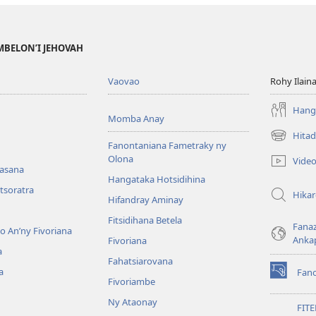
MBELON’I JEHOVAH
Vaovao
Rohy Ilain
Hanga
Momba Anay
Hitad
(manokatr
Fanontaniana Fametraky ny
rohy)
Olona
Vide
nasana
Hangataka Hotsidihina
tsoratra
Hika
Hifandray Aminay
Fitsidihana Betela
Fana
ho An’ny Fivoriana
Anka
Fivoriana
a
Fahatsiarovana
a
Fan
(manokatr
Fivoriambe
rohy)
Ny Ataonay
FIT