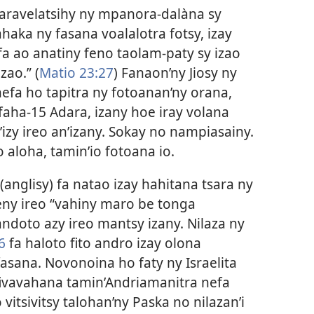
saravelatsihy ny mpanora-dalàna sy
ahaka ny fasana voalalotra fotsy, izay
efa ao anatiny feno taolam-paty sy izao
ao.” (
Matio 23:27
) Fanaon’ny Jiosy ny
hefa ho tapitra ny fotoanan’ny orana,
 faha-15 Adara, izany hoe iray volana
izy ireo an’izany. Sokay no nampiasainy.
 aloha, tamin’io fotoana io.
(anglisy) fa natao izay hahitana tsara ny
reny ireo “vahiny maro be tonga
andoto azy ireo mantsy izany. Nilaza ny
6
fa haloto fito andro izay olona
fasana. Novonoina ho faty ny Israelita
fivavahana tamin’Andriamanitra nefa
 vitsivitsy talohan’ny Paska no nilazan’i