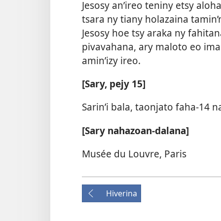
Jesosy an’ireo teniny etsy aloh
tsara ny tiany holazaina tamin’n
Jesosy hoe tsy araka ny fahitana
pivavahana, ary maloto eo ima
amin’izy ireo.
[Sary, pejy 15]
Sarin’i bala, taonjato faha-14 n
[Sary nahazoan-dalana]
Musée du Louvre, Paris
Hiverina