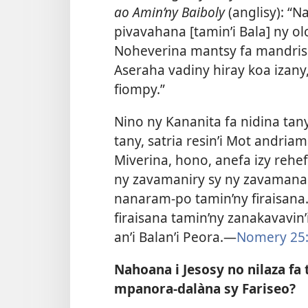
ao Amin’ny Baiboly
(anglisy): “
pivavahana [tamin’i Bala] ny 
Noheverina mantsy fa mandrisi
Aseraha vadiny hiray koa izany
fiompy.”
Nino ny Kananita fa nidina tan
tany, satria resin’i Mot andria
Miverina, hono, anefa izy reh
ny zavamaniry sy ny zavamanan
nanaram-po tamin’ny firaisana
firaisana tamin’ny zanakavavin
an’i Balan’i Peora.—
Nomery 25:
Nahoana i Jesosy no nilaza fa 
mpanora-dalàna sy Fariseo?