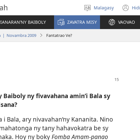
vah
Malagasy
Hid
Hifidy
(m
fiteny
ro
IANARAN’NY BAIBOLY
ZAVATRA MISY
VAOVAO
a | Novambra 2009
Fantatrao Ve?
 Baiboly ny fivavahana amin’i Bala sy
isana?
i Bala, ary nivavahan’ny Kananita. Nino
 mahatonga ny tany hahavokatra be sy
naka. Hoy ny boky
Fomba Amam-panao