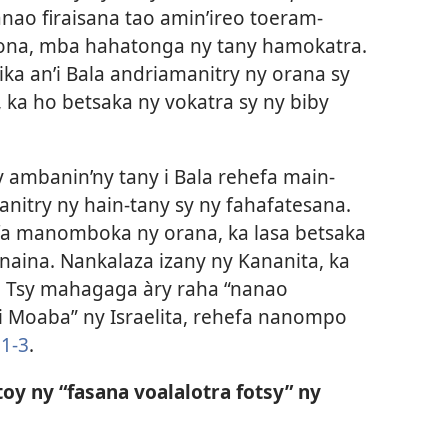
Nanao firaisana tao amin’ireo toeram-
olona, mba hahatonga ny tany hamokatra.
ka an’i Bala andriamanitry ny orana sy
, ka ho betsaka ny vokatra sy ny biby
y ambanin’ny tany i Bala rehefa main-
manitry ny hain-tany sy ny fahafatesana.
efa manomboka ny orana, ka lasa betsaka
aina. Nankalaza izany ny Kananita, ka
. Tsy mahagaga àry raha “nanao
’i Moaba” ny Israelita, rehefa nanompo
1-3
.
toy ny “fasana voalalotra fotsy” ny