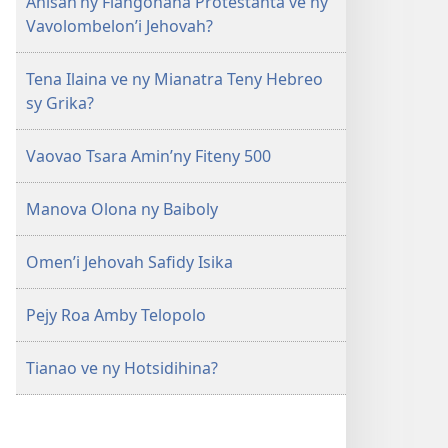
Anisan’ny Fiangonana Protestanta ve ny
Vavolombelon’i Jehovah?
Tena Ilaina ve ny Mianatra Teny Hebreo
sy Grika?
Vaovao Tsara Amin’ny Fiteny 500
Manova Olona ny Baiboly
Omen’i Jehovah Safidy Isika
Pejy Roa Amby Telopolo
Tianao ve ny Hotsidihina?