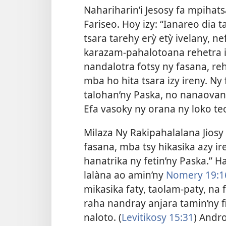
Nahariharin’i Jesosy fa mpihat
Fariseo. Hoy izy: “Ianareo dia t
tsara tarehy erỳ etỳ ivelany, n
karazam-pahalotoana rehetra iz
nandalotra fotsy ny fasana, re
mba ho hita tsara izy ireny. Ny
talohan’ny Paska, no nanaovan’
Efa vasoky ny orana ny loko teo
Milaza Ny Rakipahalalana Jiosy 
fasana, mba tsy hikasika azy i
hanatrika ny fetin’ny Paska.” H
lalàna ao amin’ny
Nomery 19:1
mikasika faty, taolam-paty, na 
raha nandray anjara tamin’ny 
naloto. (
Levitikosy 15:31
) Andro