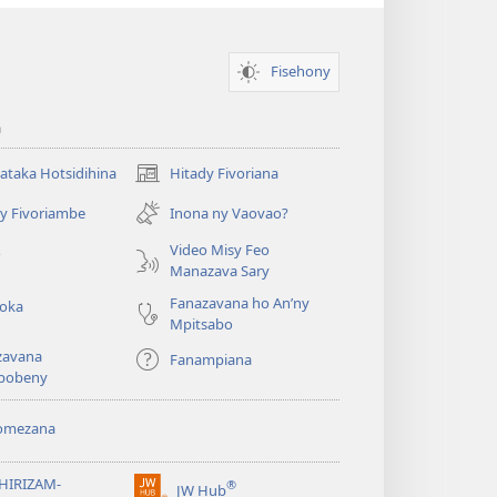
Fisehony
a
taka Hotsidihina
Hitady Fivoriana
(manokatra
rohy)
y Fivoriambe
Inona ny Vaovao?
a
Video Misy Feo
o
Manazava Sary
Fanazavana ho An’ny
roka
Mpitsabo
zavana
Fanampiana
pobeny
omezana
a
EHIRIZAM-
®
JW Hub