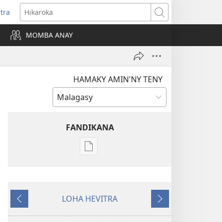
itra
anokatra
Hikaroka
hy)
MOMBA ANAY
HAMAKY AMIN'NY TENY
FANDIKANA
Fandikana
boky
NY
TILIKAMBO
LOHA HEVITRA
FIAMBENANA
Hiverina
Manaraka
Novambra 2009