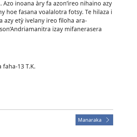
a. Azo inoana àry fa azon’ireo nihaino azy
y hoe fasana voalalotra fotsy. Te hilaza i
 azy etỳ ivelany ireo filoha ara-
son’Andriamanitra izay mifanerasera
a faha-13 T.K.
Manaraka