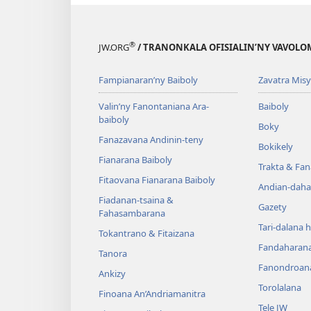
®
JW.ORG
/ TRANONKALA OFISIALIN’NY VAVOLO
Fampianaran’ny Baiboly
Zavatra Misy
Valin’ny Fanontaniana Ara-
Baiboly
baiboly
Boky
Fanazavana Andinin-teny
Bokikely
Fianarana Baiboly
Trakta & Fa
Fitaovana Fianarana Baiboly
Andian-daha
Fiadanan-tsaina &
Gazety
Fahasambarana
Tari-dalana 
Tokantrano & Fitaizana
Fandaharan
Tanora
Fanondroan
Ankizy
Torolalana
Finoana An’Andriamanitra
Tele JW