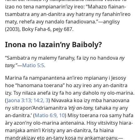
izao no tena nampianarin’izy ireo: “Mahazo fiainan-
tsambatra any an-danitra avy hatrany ny fanahin’ireo
maty, rehefa avy nandalo fanadiovana.”—anglisy
(2003), Boky Faha-6, pejy 687.
Inona no lazain’ny Baiboly?
“Sambatra ny malemy fanahy, fa izy no handova
ny
tany.”
—
Matio 5:5
.
Marina fa nampanantena an’ireo mpianany i Jesosy
hoe “hanomana toerana” ho azy ireo any an-danitra
izy. Tsy nilaza anefa izy fa ho any daholo ny olo-marina.
(
Jaona 3:13;
14:2, 3
) Nivavaka koa izy mba hanaovana
ny sitrapon’Andriamanitra
‘etỳ an-tany,
tahaka ny any
an-danitra.’ (
Matio 6:9, 10
) Misy toerana roa samy hafa
àry azon’ny olo-marina antenaina. Hisy vitsivitsy hiara-
manjaka amin’i Kristy any an-danitra, fa hiaina
mandrakizay eto an-tany kosa ny ankamaroany.—