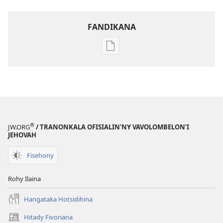
FANDIKANA
Fandikana
boky
NY
TILIKAMBO
FIAMBENANA
Novambra 2009
®
JW.ORG
/ TRANONKALA OFISIALIN’NY VAVOLOMBELON’I
JEHOVAH
Fisehony
Rohy Ilaina
Hangataka Hotsidihina
Hitady Fivoriana
(manokatra