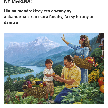
NY MARINA:
Hiaina mandrakizay eto an-tany ny
ankamaroan’ireo tsara fanahy, fa tsy ho any an-
danitra