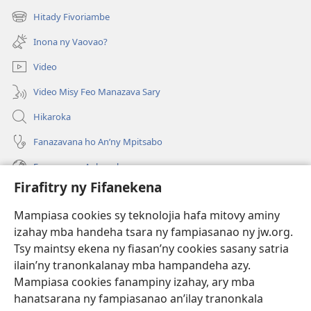
rohy)
Hitady Fivoriambe
(manokatra
rohy)
Inona ny Vaovao?
Video
Video Misy Feo Manazava Sary
Hikaroka
Fanazavana ho An’ny Mpitsabo
Fanazavana Ankapobeny
Firafitry ny Fifanekena
Fanampiana
Mampiasa cookies sy teknolojia hafa mitovy aminy
Fanomezana
izahay mba handeha tsara ny fampiasanao ny jw.org.
(manokatra
rohy)
Tsy maintsy ekena ny fiasan’ny cookies sasany satria
ilain’ny tranonkalanay mba hampandeha azy.
FITEHIRIZAM-BOKIN’NY Vavolombelon’i Jehovah
(manokatra
Mampiasa cookies fanampiny izahay, ary mba
rohy)
®
JW Hub
hanatsarana ny fampiasanao an’ilay tranonkala
(manokatra