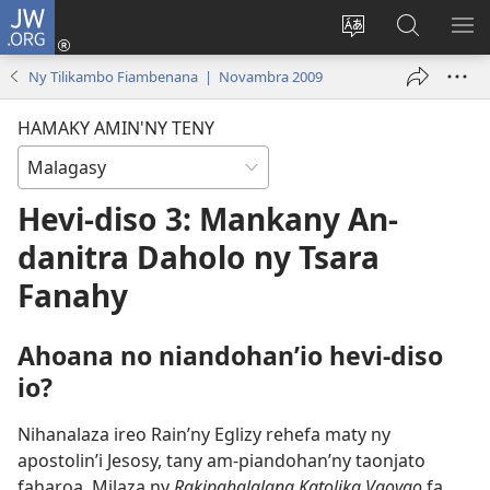
JW.ORG
Hiditra
(manokatra
Hiova
Fikaroha
HA
rohy)
fiteny
ato
Ny Tilikambo Fiambenana | Novambra 2009
Amin’ny
JW.ORG
HAMAKY AMIN'NY TENY
Hevi-diso 3: Mankany An-
danitra Daholo ny Tsara
Fanahy
Ahoana no niandohan’io hevi-diso
io?
Nihanalaza ireo Rain’ny Eglizy rehefa maty ny
apostolin’i Jesosy, tany am-piandohan’ny taonjato
faharoa. Milaza ny
Rakipahalalana Katolika Vaovao
fa