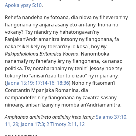
Apokalypsy 5:10
.
Rehefa nandeha ny fotoana, dia niova ny fiheveran’ny
fiangonana ny anjara asany eto an-tany. Inona no
vokany? ‘Tsy niandry ny hahatongavan’ny
Fanjakan’Andriamanitra intsony ny fiangonana, fa
naka tsikelikely ny toeran’izy io kosa’, hoy
Ny
Rakipahalalana Britannica Vaovao
. Nanomboka
nanamafy ny fahefany àry ny fiangonana, ka nanao
politika. Tsy noraharahainy ny tenin’i Jesosy hoe tsy
tokony ho “anisan’izao tontolo izao” ny mpianany.
(
Jaona 15:19;
17:14-16;
18:36
) Noho ny fitaoman’i
Constantin Mpanjaka Romanina, dia
nampandeferin’ny fiangonana ny zavatra sasany
ninoany, anisan’izany ny momba an’Andriamanitra.
Ampitahao amin’ireto andininy ireto izany:
Salamo 37:10,
11,
29;
Jaona 17:3;
2 Timoty 2:11, 12