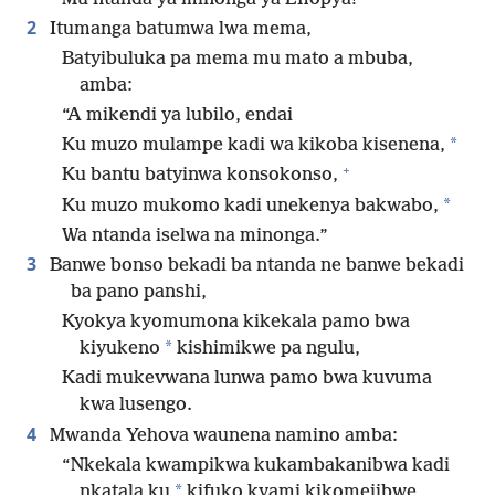
2
Itumanga batumwa lwa mema,
Batyibuluka pa mema mu mato a mbuba,
amba:
“A mikendi ya lubilo, endai
*
Ku muzo mulampe kadi wa kikoba kisenena,
+
Ku bantu batyinwa konsokonso,
*
Ku muzo mukomo kadi unekenya bakwabo,
Wa ntanda iselwa na minonga.”
3
Banwe bonso bekadi ba ntanda ne banwe bekadi
ba pano panshi,
Kyokya kyomumona kikekala pamo bwa
*
kiyukeno
kishimikwe pa ngulu,
Kadi mukevwana lunwa pamo bwa kuvuma
kwa lusengo.
4
Mwanda Yehova waunena namino amba:
“Nkekala kwampikwa kukambakanibwa kadi
*
nkatala ku
kifuko kyami kikomejibwe,