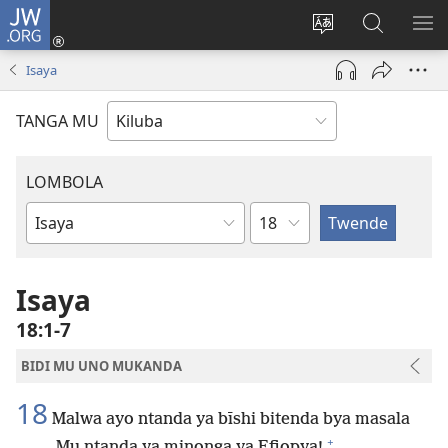
JW.ORG
Twela
(opens
Shinta
Kukimba
LO
new
ludimi
pa
NT
Isaya
window)
lwa
JW.ORG
diteba
TANGA MU
LOMBOLA
Shapita
Mukanda
wa
mu
Isaya
Bible
18:1-7
BIDI MU UNO MUKANDA
18
Malwa ayo ntanda ya bīshi bitenda bya masala
+
Mu ntanda ya minonga ya Efiopya!