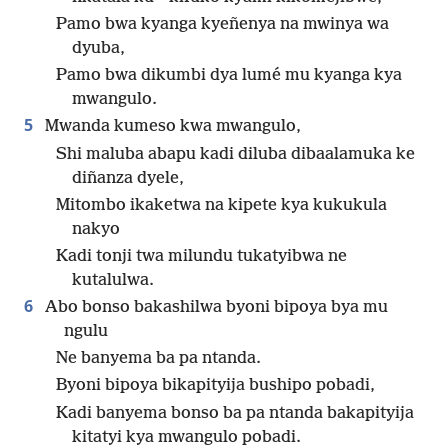
Pamo bwa kyanga kyeñenya na mwinya wa
dyuba,
Pamo bwa dikumbi dya lumé mu kyanga kya
mwangulo.
5
Mwanda kumeso kwa mwangulo,
Shi maluba abapu kadi diluba dibaalamuka ke
diñanza dyele,
Mitombo ikaketwa na kipete kya kukukula
nakyo
Kadi tonji twa milundu tukatyibwa ne
kutalulwa.
6
Abo bonso bakashilwa byoni bipoya bya mu
ngulu
Ne banyema ba pa ntanda.
Byoni bipoya bikapityija bushipo pobadi,
Kadi banyema bonso ba pa ntanda bakapityija
kitatyi kya mwangulo pobadi.