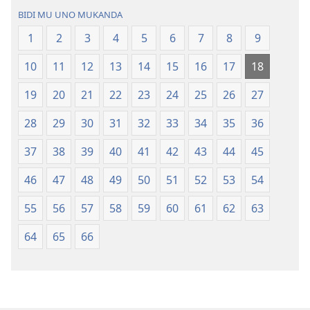
bwa
—
BIDI MU UNO MUKANDA
Ntanda
Bwalamuni
1
2
3
4
5
6
7
8
9
Mipya
bwa
(Mulupulwe
Ntanda
10
11
12
13
14
15
16
17
18
mu
Mipya
2018)
(Mulupulwe
19
20
21
22
23
24
25
26
27
mu
28
29
30
31
32
33
34
35
36
2018)
37
38
39
40
41
42
43
44
45
46
47
48
49
50
51
52
53
54
55
56
57
58
59
60
61
62
63
64
65
66