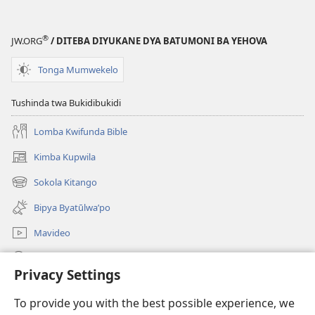
®
JW.ORG
/ DITEBA DIYUKANE DYA BATUMONI BA YEHOVA
Tonga Mumwekelo
Tushinda twa Bukidibukidi
Lomba Kwifunda Bible
Kimba Kupwila
(opens
new
Sokola Kitango
(opens
window)
new
Bipya Byatūlwa’po
window)
Mavideo
Kukimba
Privacy Settings
Byabuntu
(opens
To provide you with the best possible experience, we
new