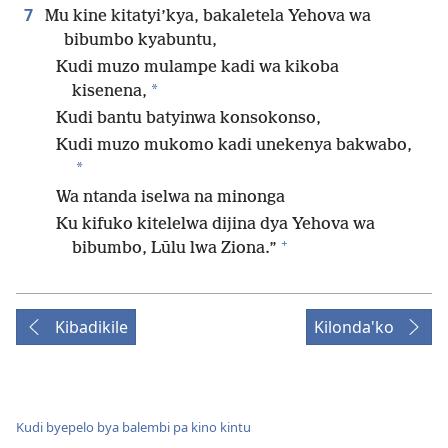
7
Mu kine kitatyi’kya, bakaletela Yehova wa
bibumbo kyabuntu,
Kudi muzo mulampe kadi wa kikoba
*
kisenena,
Kudi bantu batyinwa konsokonso,
Kudi muzo mukomo kadi unekenya bakwabo,
*
Wa ntanda iselwa na minonga
Ku kifuko kitelelwa dijina dya Yehova wa
+
bibumbo, Lūlu lwa Ziona.”
Kibadikile
Kilonda'ko
Kudi byepelo bya balembi pa kino kintu