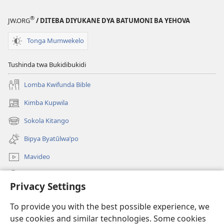
®
JW.ORG
/ DITEBA DIYUKANE DYA BATUMONI BA YEHOVA
Tonga Mumwekelo
Tushinda twa Bukidibukidi
Lomba Kwifunda Bible
Kimba Kupwila
(opens
new
Sokola Kitango
(opens
window)
new
Bipya Byatūlwa’po
window)
Mavideo
Kukimba
Privacy Settings
Byabuntu
(opens
To provide you with the best possible experience, we
new
use cookies and similar technologies. Some cookies
window)