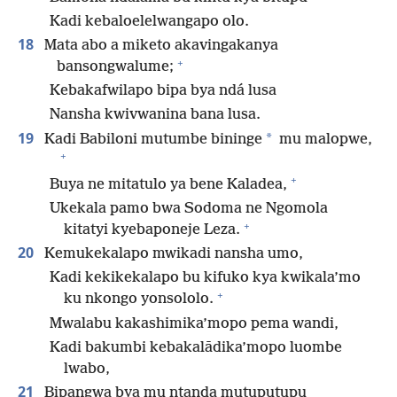
Kadi kebaloelelwangapo olo.
18
Mata abo a miketo akavingakanya
+
bansongwalume;
Kebakafwilapo bipa bya ndá lusa
Nansha kwivwanina bana lusa.
19
*
Kadi Babiloni mutumbe bininge
mu malopwe,
+
+
Buya ne mitatulo ya bene Kaladea,
Ukekala pamo bwa Sodoma ne Ngomola
+
kitatyi kyebaponeje Leza.
20
Kemukekalapo mwikadi nansha umo,
Kadi kekikekalapo bu kifuko kya kwikala’mo
+
ku nkongo yonsololo.
Mwalabu kakashimika’mopo pema wandi,
Kadi bakumbi kebakalādika’mopo luombe
lwabo,
21
Bipangwa bya mu ntanda mutuputupu