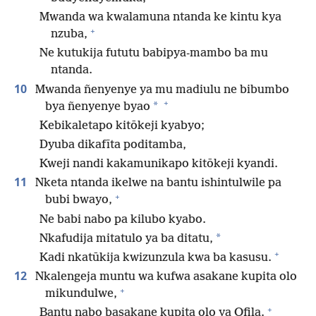
Mwanda wa kwalamuna ntanda ke kintu kya
+
nzuba,
Ne kutukija fututu babipya-mambo ba mu
ntanda.
10
Mwanda ñenyenye ya mu madiulu ne bibumbo
+
*
bya ñenyenye byao
Kebikaletapo kitōkeji kyabyo;
Dyuba dikafīta poditamba,
Kweji nandi kakamunikapo kitōkeji kyandi.
11
Nketa ntanda ikelwe na bantu ishintulwile pa
+
bubi bwayo,
Ne babi nabo pa kilubo kyabo.
*
Nkafudija mitatulo ya ba ditatu,
+
Kadi nkatūkija kwizunzula kwa ba kasusu.
12
Nkalengeja muntu wa kufwa asakane kupita olo
+
mikundulwe,
+
Bantu nabo basakane kupita olo ya Ofila.