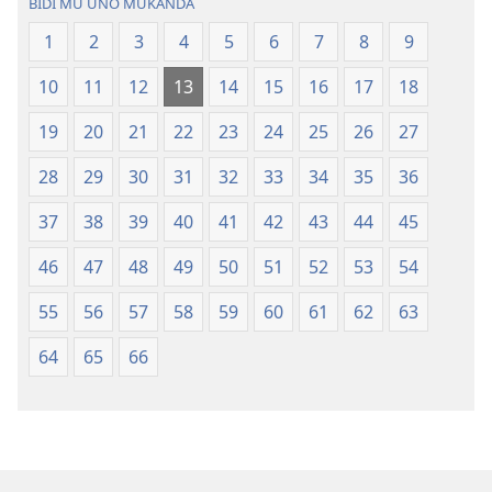
BIDI MU UNO MUKANDA
Ntanda
Bwalamuni
1
2
3
4
5
6
7
8
9
Mipya
bwa
(Mulupulwe
Ntanda
10
11
12
13
14
15
16
17
18
mu
Mipya
2018)
(Mulupulwe
19
20
21
22
23
24
25
26
27
mu
28
29
30
31
32
33
34
35
36
2018)
37
38
39
40
41
42
43
44
45
46
47
48
49
50
51
52
53
54
55
56
57
58
59
60
61
62
63
64
65
66