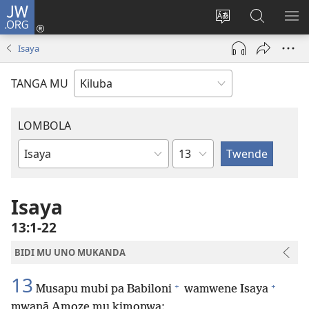
JW.ORG
Twela
(opens
Shinta
Kukimba
LO
new
ludimi
pa
NT
Isaya
window)
lwa
JW.ORG
diteba
TANGA MU
LOMBOLA
Shapita
Mukanda
wa
mu
Isaya
Bible
13:1-22
BIDI MU UNO MUKANDA
13
+
+
Musapu mubi pa Babiloni
wamwene Isaya
mwanā Amoze mu kimonwa: