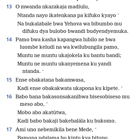
13
O mwanda nkazakaja madiulu,
+
Ntanda nayo ikatenkana pa kifuko kyayo
Na bukalabale bwa Yehova wa bibumbo mu
difuku dya bulobo bwandi budyendyemuka.
14
Pamo bwa kasha kapangwa lubilo ne bwa
luombe keludi na wa kwilubungila pamo,
Muntu ne muntu ukajokela ku bantu bandi;
Muntu ne muntu ukanyemena ku yandi
+
ntanda.
15
Ense obakatana bakamwasa,
+
Kadi ense obakakwata ukapona ku kipete.
16
Babo bana bakasonsakanibwa bisesobiseso mu
+
meso abo,
Mobo abo akatūtwa,
Kadi babo bakaji bakebalāla ku bukomo.
+
17
Ami uno nebemikila bene Mede,
Bamona ndalama bu kintu kya bitupu