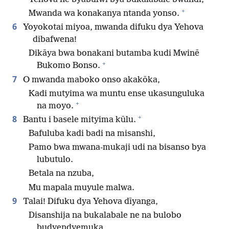
+
Mwanda wa konakanya ntanda yonso.
6
Yoyokotai miyoa, mwanda difuku dya Yehova
dibafwena!
Dikāya bwa bonakani butamba kudi Mwinē
+
Bukomo Bonso.
7
O mwanda maboko onso akakōka,
Kadi mutyima wa muntu ense ukasunguluka
+
na moyo.
+
8
Bantu i basele mityima kūlu.
Bafuluba kadi badi na misanshi,
Pamo bwa mwana-mukaji udi na bisanso bya
lubutulo.
Betala na nzuba,
Mu mapala muyule malwa.
9
Talai! Difuku dya Yehova dīyanga,
Disanshija na bukalabale ne na bulobo
budyendyemuka,