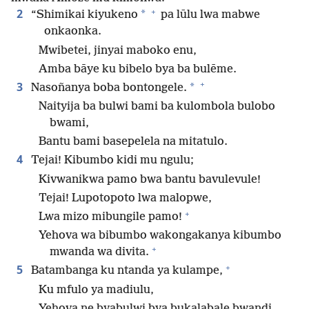
+
2
*
“Shimikai kiyukeno
pa lūlu lwa mabwe
onkaonka.
Mwibetei, jinyai maboko enu,
Amba bāye ku bibelo bya ba bulēme.
+
3
*
Nasoñanya boba bontongele.
Naityija ba bulwi bami ba kulombola bulobo
bwami,
Bantu bami basepelela na mitatulo.
4
Tejai! Kibumbo kidi mu ngulu;
Kivwanikwa pamo bwa bantu bavulevule!
Tejai! Lupotopoto lwa malopwe,
+
Lwa mizo mibungile pamo!
Yehova wa bibumbo wakongakanya kibumbo
+
mwanda wa divita.
+
5
Batambanga ku ntanda ya kulampe,
Ku mfulo ya madiulu,
Yehova ne byabulwi bya bukalabale bwandi,