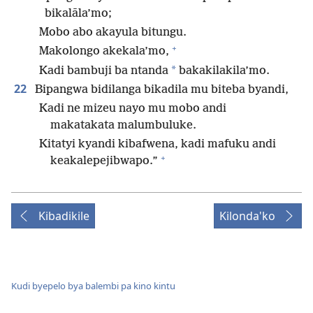
bikalāla’mo;
Mobo abo akayula bitungu.
+
Makolongo akekala’mo,
*
Kadi bambuji ba ntanda
bakakilakila’mo.
22
Bipangwa bidilanga bikadila mu biteba byandi,
Kadi ne mizeu nayo mu mobo andi
makatakata malumbuluke.
Kitatyi kyandi kibafwena, kadi mafuku andi
+
keakalepejibwapo.”
Kibadikile
Kilonda'ko
Kudi byepelo bya balembi pa kino kintu