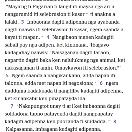
“Mayarig ti Pagarian ti langit iti maysa nga ari a
+
nangaramid iti selebrasion ti kasar
ti anakna a
3
lalaki.
Imbaonna dagiti adipenna nga ayabanda
dagiti naawis iti selebrasion ti kasar, ngem saanda a
+
4
kayat ti mapan.
Nangibaon manen kadagiti
sabali pay nga adipen, ket kinunana, ‘Ibagayo
kadagidiay naawis: “Naisaganan dagiti taraon,
napartin dagiti baka ken nalulukmeg nga animal, ket
nakasaganan ti amin. Umaykayon iti selebrasion.”’
5
Ngem saanda a nangikankano, adda napan iti
+
6
talonna, adda met napan iti negosiona;
ngem
dadduma kadakuada ti nangtiliw kadagiti adipenna,
ket kinabkabil ken pinapatayda ida.
7
“Nakapungtot unay ti ari ket imbaonna dagiti
soldadona tapno patayenda dagiti nangpapatay
+
8
kadagiti adipenna ken puoranda ti siudadda.
Kalpasanna, imbagana kadagiti adipenna,