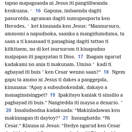
tapno mapagsaoda ni Jesus iti pangtiliwanda
+
16
kenkuana.
Gapuna, imbaonda dagiti
pasurotda, agraman dagiti sumupsuporta ken
+
Herodes,
ket kinunada ken Jesus: “Mannursuro,
ammomi a napudnoka, saanka a mangidumduma, ta
saan a ti kasasaad ti panagbiag dagiti tattao ti
kitkitaem, no di ket isursurom ti kinapudno
17
maipapan iti pagayatan ti Dios.
Ibagam ngarud
*
kadakami no ania ti makunam. Umiso
kadi ti
18
*
agbayad iti buis
ken Cesar wenno saan?”
Ngem
gapu ta ammo ni Jesus ti dakes a panggepda,
kinunana: “Apay a subsubokendak, dakayo a
19
managinsisingpet?
Ipakitayo kaniak ti sinsilio a
*
pagbayad iti buis.” Nangtedda iti maysa a denario.
20
Insaludsodna kadakuada: “Makinladawan ken
21
makinnagan iti daytoy?”
Insungbatda: “Ni
Cesar.” Kinuna ni Jesus: “Itedyo ngarud ken Cesar