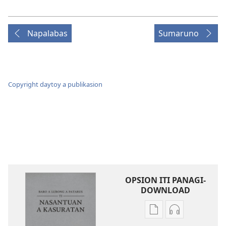
Napalabas
Sumaruno
Copyright daytoy a publikasion
OPSION ITI PANAGI-
DOWNLOAD
Dagiti
Dagiti