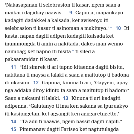
‘Nakasaganan ti selebrasion ti kasar, ngem saan a
+
9
maikari dagidiay naawis.
Gapuna, mapankayo
kadagiti dadakkel a kalsada, ket awisenyo iti
+
10
selebrasion ti kasar ti asinoman a makitayo.’
Iti
kasta, napan dagiti adipen kadagiti kalsada ket
inummongda ti amin a nakitada, dakes man wenno
*
naimbag; ket napno iti bisita
ti siled a
pakaaramidan ti kasar.
11
“Idi simrek ti ari tapno kitaenna dagiti bisita,
nakitana ti maysa a lalaki a saan a maitutop ti badona
12
iti okasion.
Gapuna, kinuna ti ari, ‘Gayyem, apay
nga addaka ditoy idinto ta saan a maitutop ti badom?’
13
Saan a nakauni ti lalaki.
Kinuna ti ari kadagiti
adipenna, ‘Galutanyo ti ima ken sakana sa ipuruakyo
iti kasipngetan, ket agsangit ken agngaretngetto.’
14
“Ta adu ti naawis, ngem bassit dagiti napili.”
15
Pimmanaw dagiti Fariseo ket nagtutulagda