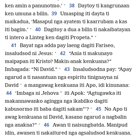
+
38
ken amin a panunotmo.’
Daytoy ti kangrunaan
39
ken umuna a bilin.
Umasping iti dayta ti
maikadua, ‘Masapul nga ayatem ti kaarrubam a kas
+
40
iti bagim.’
Dagitoy a dua a bilin ti nakaibatayan
+
ti intero a Linteg ken dagiti Propeta.”
41
Bayat nga adda pay laeng dagiti Fariseo,
+
42
insaludsod ni Jesus:
“Ania ti makunayo
maipapan iti Kristo? Makin-anak kenkuana?”
+
43
Imbagada: “Ni David.”
Insaludsodna pay: “Apay
ngarud a ti nasantuan nga espiritu tinignayna ni
+
David
a mangawag kenkuana iti Apo, idi kinunana:
44
*
‘Imbaga ni Jehova
iti Apok: “Agtugawka iti
makannawanko agingga nga ikabilko dagiti
+
45
kabusormo iti baba dagiti sakam”’?
No Apo ti
awag kenkuana ni David, kasano ngarud a nagbalin
+
46
nga anakna?”
Awan ti naisungbatda. Manipud
idin, awanen ti nakaitured nga agsaludsod kenkuana.