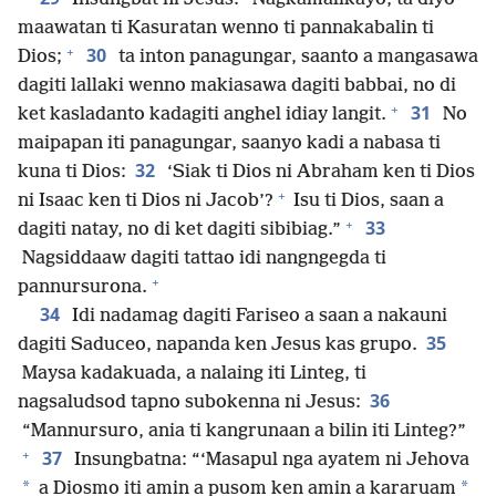
maawatan ti Kasuratan wenno ti pannakabalin ti
+
30
Dios;
ta inton panagungar, saanto a mangasawa
dagiti lallaki wenno makiasawa dagiti babbai, no di
+
31
ket kasladanto kadagiti anghel idiay langit.
No
maipapan iti panagungar, saanyo kadi a nabasa ti
32
kuna ti Dios:
‘Siak ti Dios ni Abraham ken ti Dios
+
ni Isaac ken ti Dios ni Jacob’?
Isu ti Dios, saan a
+
33
dagiti natay, no di ket dagiti sibibiag.”
Nagsiddaaw dagiti tattao idi nangngegda ti
+
pannursurona.
34
Idi nadamag dagiti Fariseo a saan a nakauni
35
dagiti Saduceo, napanda ken Jesus kas grupo.
Maysa kadakuada, a nalaing iti Linteg, ti
36
nagsaludsod tapno subokenna ni Jesus:
“Mannursuro, ania ti kangrunaan a bilin iti Linteg?”
+
37
Insungbatna: “‘Masapul nga ayatem ni Jehova
*
*
a Diosmo iti amin a pusom ken amin a kararuam