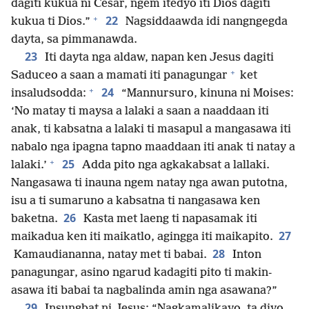
dagiti kukua ni Cesar, ngem itedyo iti Dios dagiti
+
22
kukua ti Dios.”
Nagsiddaawda idi nangngegda
dayta, sa pimmanawda.
23
Iti dayta nga aldaw, napan ken Jesus dagiti
+
Saduceo a saan a mamati iti panagungar
ket
+
24
insaludsodda:
“Mannursuro, kinuna ni Moises:
‘No matay ti maysa a lalaki a saan a naaddaan iti
anak, ti kabsatna a lalaki ti masapul a mangasawa iti
nabalo nga ipagna tapno maaddaan iti anak ti natay a
+
25
lalaki.’
Adda pito nga agkakabsat a lallaki.
Nangasawa ti inauna ngem natay nga awan putotna,
isu a ti sumaruno a kabsatna ti nangasawa ken
26
baketna.
Kasta met laeng ti napasamak iti
27
maikadua ken iti maikatlo, agingga iti maikapito.
28
Kamaudiananna, natay met ti babai.
Inton
panagungar, asino ngarud kadagiti pito ti makin-
asawa iti babai ta nagbalinda amin nga asawana?”
29
Insungbat ni Jesus: “Nagkamalikayo, ta diyo