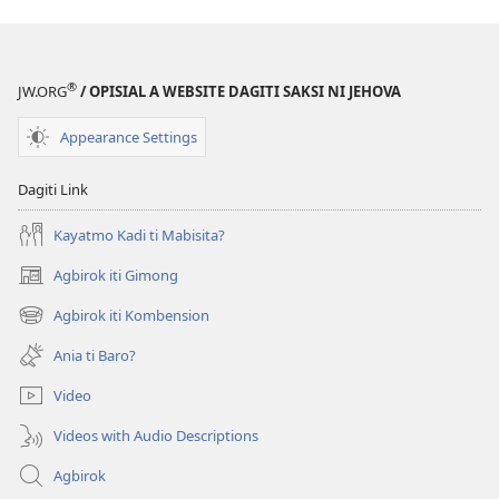
®
JW.ORG
/ OPISIAL A WEBSITE DAGITI SAKSI NI JEHOVA
Appearance Settings
Dagiti Link
Kayatmo Kadi ti Mabisita?
Agbirok iti Gimong
(manglukat
iti
Agbirok iti Kombension
(manglukat
baro
iti
a
Ania ti Baro?
baro
window)
a
Video
window)
Videos with Audio Descriptions
Agbirok