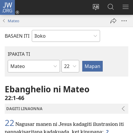
JW.ORG
Ag-
log
Baliwan
Agbirok
IPA
In
ti
iti
TI
Mateo
(manglukat
lengguahe
JW.ORG
PA
iti
ti
BASAEN ITI
baro
site
a
window)
IPAKITA TI
Kapitulo
Libro
ti
Biblia
Ebanghelio ni Mateo
22:1-46
DAGITI LINAONNA
22
Nagusar manen ni Jesus kadagiti ilustrasion iti
2
pannakisaritana kadakuada, ket kinunana: