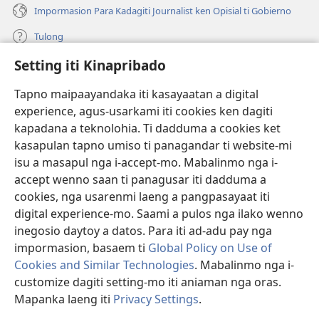
Impormasion Para Kadagiti Journalist ken Opisial ti Gobierno
Tulong
Setting iti Kinapribado
Donasion
(manglukat
iti
Tapno maipaayandaka iti kasayaatan a digital
baro
experience, agus-usarkami iti cookies ken dagiti
Watchtower ONLINE A LIBRARIA
(manglukat
a
kapadana a teknolohia. Ti dadduma a cookies ket
iti
window)
®
JW Hub
kasapulan tapno umiso ti panagandar ti website-mi
baro
(manglukat
a
isu a masapul nga i-accept-mo. Mabalinmo nga i-
iti
window)
®
JW Library
baro
accept wenno saan ti panagusar iti dadduma a
a
cookies, nga usarenmi laeng a pangpasayaat iti
window)
Watchtower Library
digital experience-mo. Saami a pulos nga ilako wenno
inegosio daytoy a datos. Para iti ad-adu pay nga
impormasion, basaem ti
Global Policy on Use of
Cookies and Similar Technologies
. Mabalinmo nga i-
customize dagiti setting-mo iti aniaman nga oras.
Copyright
© 2026 Watch Tower Bible and Tract Society of Pennsylvania.
PAGANNUROTAN ITI PANAGUSAR
|
PAGANNUROTAN ITI
Mapanka laeng iti
Privacy Settings
.
Ip
KINAPRIBADO
|
SETTING ITI KINAPRIBADO