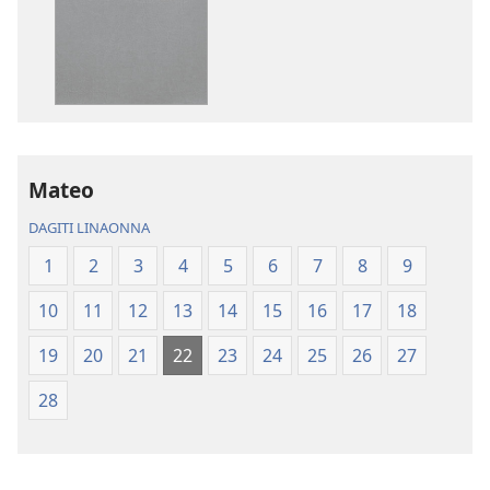
opsion
opsion
iti
iti
panangi-
panangi-
download
download
kadagiti
kadagiti
publikasion
audio
Baro
recording
a
Baro
Mateo
Lubong
a
DAGITI LINAONNA
a
Lubong
Patarus
a
1
2
3
4
5
6
7
8
9
ti
Patarus
10
11
12
13
14
15
16
17
18
Nasantuan
ti
a
Nasantuan
19
20
21
22
23
24
25
26
27
Kasuratan
a
(2018 a
Kasuratan
28
Rebision)
(2018 a
Rebision)