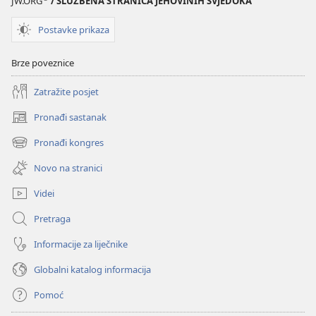
JW.ORG
/ SLUŽBENA STRANICA JEHOVINIH SVJEDOKA
Postavke prikaza
Brze poveznice
Zatražite posjet
Pronađi sastanak
(otvara
se
Pronađi kongres
(otvara
novi
se
prozor)
Novo na stranici
novi
prozor)
Videi
Pretraga
Informacije za liječnike
Globalni katalog informacija
Pomoć