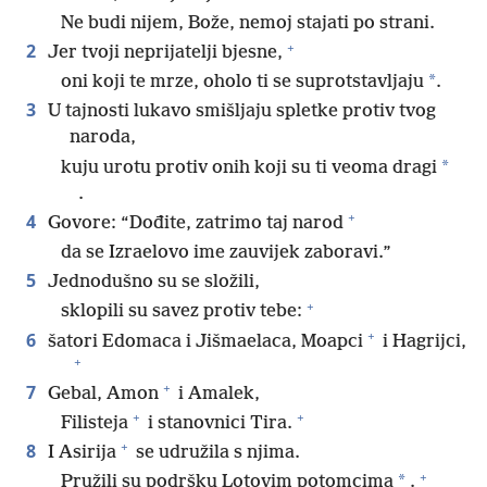
Ne budi nijem, Bože, nemoj stajati po strani.
+
2
Jer tvoji neprijatelji bjesne,
*
oni koji te mrze, oholo ti se suprotstavljaju
.
3
U tajnosti lukavo smišljaju spletke protiv tvog
naroda,
*
kuju urotu protiv onih koji su ti veoma dragi
.
+
4
Govore: “Dođite, zatrimo taj narod
da se Izraelovo ime zauvijek zaboravi.”
5
Jednodušno su se složili,
+
sklopili su savez protiv tebe:
+
6
šatori Edomaca i Jišmaelaca, Moapci
i Hagrijci,
+
+
7
Gebal, Amon
i Amalek,
+
+
Filisteja
i stanovnici Tira.
+
8
I Asirija
se udružila s njima.
+
*
Pružili su podršku Lotovim potomcima
.