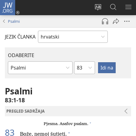
JW.ORG
Prijava
(otvara
Promijeni
JW.ORG
PO
se
jezik
|
IZ
Psalmi
novi
Pretraga
prozor)
JEZIK ČLANKA
ODABERITE
Poglavlje
Biblijska
knjiga
Psalmi
83:1-18
PREGLED SADRŽAJA
+
Pjesma. Asafov psalam.
83
+
Bože, nemoj šutjeti.