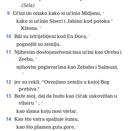
(Sela)
+
9
Učini im onako kako si učinio Midjanu,
*
kako si učinio Siseri i Jabinu kod potoka
+
Kišona.
+
10
Bili su istrijebljeni kod En-Dora,
pognojili su zemlju.
11
Njihovim dostojanstvenicima učini kao Orebu i
+
Zeebu,
njihovim poglavarima kao Zebahu i Salmuni,
+
12
jer su rekli: “Osvojimo zemlju u kojoj Bog
prebiva.”
13
Bože moj, daj da budu kao čičak uskovitlan u
+
*
vihoru
,
kao slama koju nosi vjetar.
14
Kao što vatra spaljuje šumu,
+
kao što plamen guta gore,