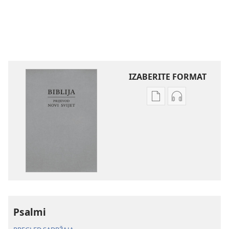
IZABERITE FORMAT
Postavke
Postavke
preuzimanja
preuzimanja
naših
zvučnih
izdanja
sadržaja
Biblija
Biblija
–
–
prijevod
prijevod
Novi
Novi
svijet
svijet
Psalmi
(revizija
(revizija
2020.)
2020.)