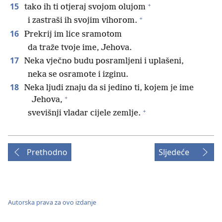
+
15
tako ih ti otjeraj svojom olujom
+
i zastraši ih svojim vihorom.
16
Prekrij im lice sramotom
da traže tvoje ime, Jehova.
17
Neka vječno budu posramljeni i uplašeni,
neka se osramote i izginu.
18
Neka ljudi znaju da si jedino ti, kojem je ime
+
Jehova,
+
svevišnji vladar cijele zemlje.
Prethodno
Sljedeće
Autorska prava za ovo izdanje