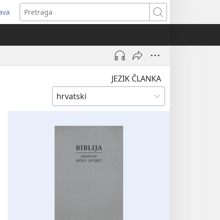
java
tvara
Pretraga
vi
ozor)
JEZIK ČLANKA