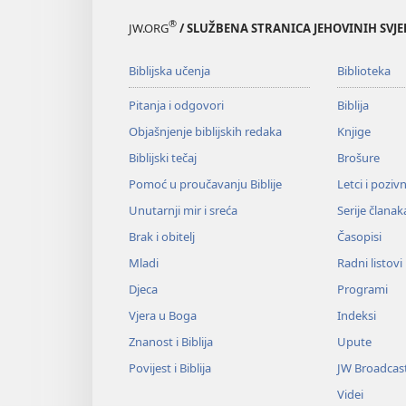
®
JW.ORG
/ SLUŽBENA STRANICA JEHOVINIH SVJ
Biblijska učenja
Biblioteka
Pitanja i odgovori
Biblija
Objašnjenje biblijskih redaka
Knjige
Biblijski tečaj
Brošure
Pomoć u proučavanju Biblije
Letci i poziv
Unutarnji mir i sreća
Serije članak
Brak i obitelj
Časopisi
Mladi
Radni listovi
Djeca
Programi
Vjera u Boga
Indeksi
Znanost i Biblija
Upute
Povijest i Biblija
JW Broadcas
Videi