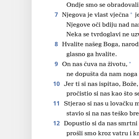
Ondje smo se obradovali 
7
+
Njegova je vlast vječna
j
Njegove oči bdiju nad n
Neka se tvrdoglavi ne uz
8
Hvalite našeg Boga, narod
glasno ga hvalite.
9
+
On nas čuva na životu,
ne dopušta da nam noga
10
Jer ti si nas ispitao, Bože,
pročistio si nas kao što 
11
Stjerao si nas u lovačku 
stavio si na nas teško br
12
Dopustio si da nas smrtni 
prošli smo kroz vatru i k