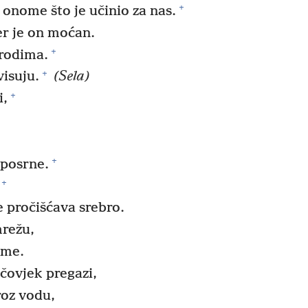
+
onome što je učinio za nas.
er je on moćan.
+
arodima.
+
visuju.
(Sela)
+
i,
+
 posrne.
+
se pročišćava srebro.
mrežu,
eme.
čovjek pregazi,
roz vodu,