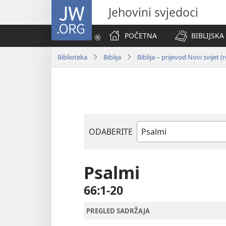
JW.ORG
Jehovini svjedoci
POČETNA
BIBLIJSKA
Biblioteka
Biblija
Biblija – prijevod Novi svijet (
ODABERITE
Biblijska
knjiga
Psalmi
66:1-20
PREGLED SADRŽAJA