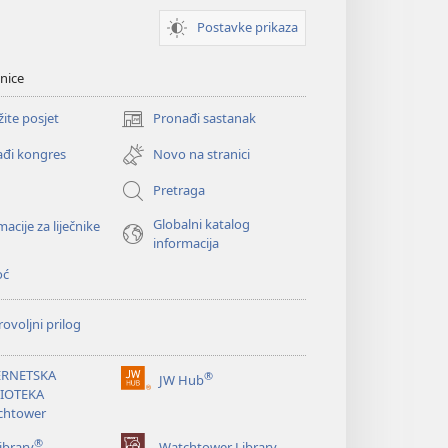
Postavke prikaza
nice
žite posjet
Pronađi sastanak
(otvara
se
đi kongres
Novo na stranici
novi
prozor)
Pretraga
Globalni katalog
macije za liječnike
informacija
oć
ovoljni prilog
ERNETSKA
®
JW Hub
(otvara
LIOTEKA
se
chtower
novi
®
prozor)
ibrary
Watchtower Library