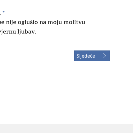
+
.
se nije oglušio na moju molitvu
vjernu ljubav.
Sljedeće