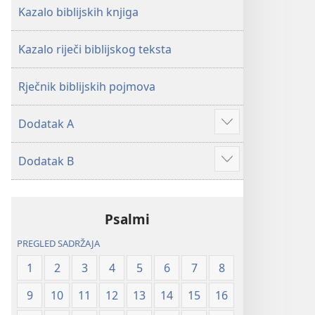
Kazalo biblijskih knjiga
Kazalo riječi biblijskog teksta
Rječnik biblijskih pojmova
Dodatak A
Prikaži
više
Dodatak B
Prikaži
više
Psalmi
PREGLED SADRŽAJA
1
2
3
4
5
6
7
8
9
10
11
12
13
14
15
16