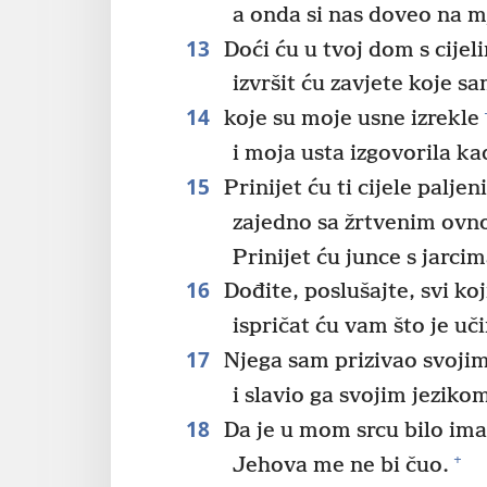
a onda si nas doveo na m
13
Doći ću u tvoj dom s cijel
izvršit ću zavjete koje sa
14
koje su moje usne izrekle
i moja usta izgovorila ka
15
Prinijet ću ti cijele palje
zajedno sa žrtvenim ovn
Prinijet ću junce s jarci
16
Dođite, poslušajte, svi koj
ispričat ću vam što je uč
17
Njega sam prizivao svoji
i slavio ga svojim jeziko
18
Da je u mom srcu bilo imal
+
Jehova me ne bi čuo.