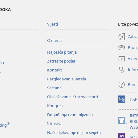
EDOKA
Vijesti
Brze povez
Zatra
O nama
Prona
(otvara
Najčešća pitanja
se
Videi
Zatražite posjet
novi
nice
prozor)
Infor
Kontakt
a
Razgledavanje Betela
Pom
Sastanci
Obilježavanje Kristove smrti
Dobr
(otvara
Kongresi
se
novi
Događanja i zanimljivosti
INT
prozor)
BIB
Iskustva
®
(otvara
ting
Wat
se
Naše djelovanje diljem svijeta
novi
JW L