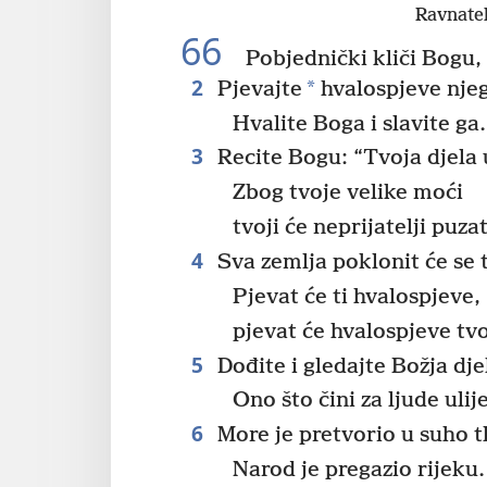
Ravnatel
66
Pobjednički kliči Bogu, 
2
*
Pjevajte
hvalospjeve nje
Hvalite Boga i slavite ga.
3
Recite Bogu: “Tvoja djela 
Zbog tvoje velike moći
tvoji će neprijatelji puz
4
Sva zemlja poklonit će se t
Pjevat će ti hvalospjeve,
pjevat će hvalospjeve t
5
Dođite i gledajte Božja dje
Ono što čini za ljude uli
6
More je pretvorio u suho t
Narod je pregazio rijeku.