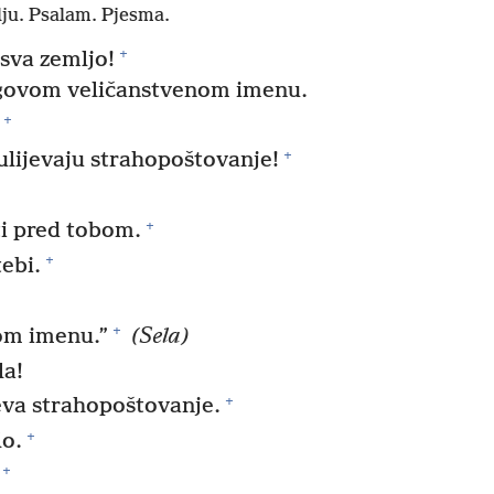
ju. Psalam. Pjesma.
+
sva zemljo!
govom veličanstvenom imenu.
+
+
ulijevaju strahopoštovanje!
+
ati pred tobom.
+
ebi.
+
vom imenu.”
(Sela)
la!
+
jeva strahopoštovanje.
+
lo.
+