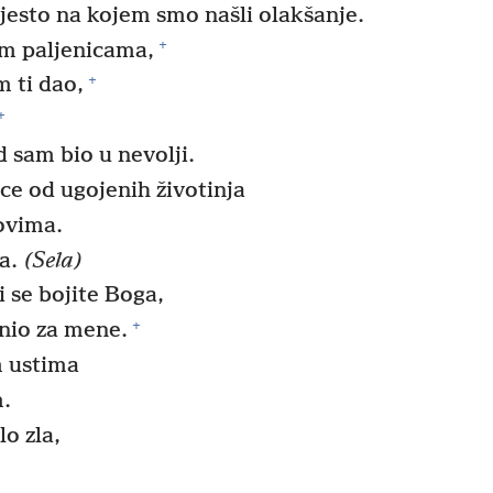
jesto na kojem smo našli olakšanje.
+
im paljenicama,
+
m ti dao,
+
d sam bio u nevolji.
nice od ugojenih životinja
ovima.
ma.
(Sela)
i se bojite Boga,
+
inio za mene.
m ustima
m.
o zla,