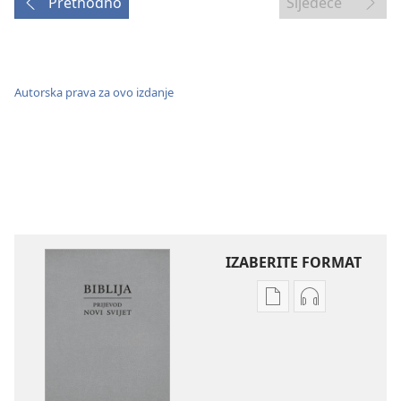
Prethodno
Sljedeće
Autorska prava za ovo izdanje
IZABERITE FORMAT
Postavke
Postavke
preuzimanja
preuzimanja
naših
zvučnih
izdanja
sadržaja
Biblija
Biblija