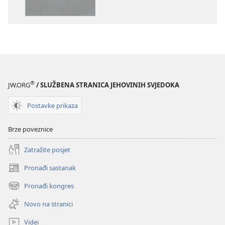
–
–
prijevod
prijevod
Novi
Novi
svijet
svijet
(revizija
(revizija
2020.)
2020.)
®
JW.ORG
/ SLUŽBENA STRANICA JEHOVINIH SVJEDOKA
Postavke prikaza
Brze poveznice
Zatražite posjet
Pronađi sastanak
(otvara
se
Pronađi kongres
(otvara
novi
se
prozor)
Novo na stranici
novi
prozor)
Videi