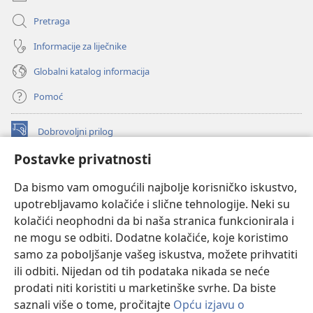
Pretraga
Informacije za liječnike
Globalni katalog informacija
Pomoć
Dobrovoljni prilog
(otvara
se
Postavke privatnosti
novi
INTERNETSKA BIBLIOTEKA Watchtower
(otvara
prozor)
Da bismo vam omogućili najbolje korisničko iskustvo,
se
®
JW Hub
upotrebljavamo kolačiće i slične tehnologije. Neki su
novi
(otvara
prozor)
kolačići neophodni da bi naša stranica funkcionirala i
se
®
JW Library
novi
ne mogu se odbiti. Dodatne kolačiće, koje koristimo
prozor)
samo za poboljšanje vašeg iskustva, možete prihvatiti
Watchtower Library
ili odbiti. Nijedan od tih podataka nikada se neće
prodati niti koristiti u marketinške svrhe. Da biste
saznali više o tome, pročitajte
Opću izjavu o