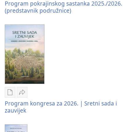
Program pokrajinskog sastanka 2025./2026.
preuzimanja
Program
(predstavnik podružnice)
naših
pokrajinskog
izdanja
sastanka
Program
2025./2026.
pokrajinskog
(predstavnik
sastanka
podružnice)
2025./2026.
(predstavnik
podružnice)
Postavke
Podijeli
Program kongresa za 2026. | Sretni sada i
preuzimanja
Program
zauvijek
naših
kongresa
izdanja
za
Program
2026.
kongresa
|