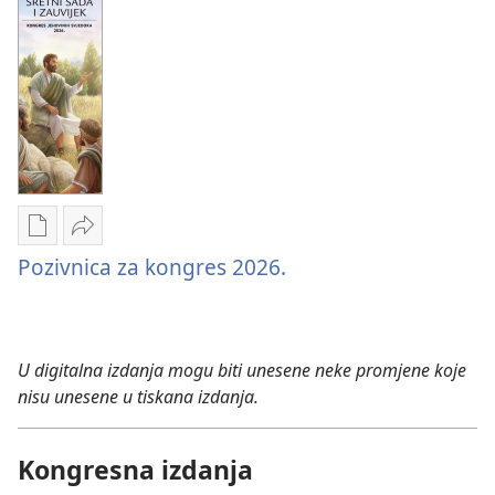
za
Sretni
2026.
sada
|
i
Sretni
zauvijek
sada
i
zauvijek
Postavke
Podijeli
Pozivnica za kongres 2026.
preuzimanja
Pozivnica
naših
za
izdanja
kongres
Pozivnica
2026.
U digitalna izdanja mogu biti unesene neke promjene koje
za
nisu unesene u tiskana izdanja.
kongres
2026.
Kongresna izdanja