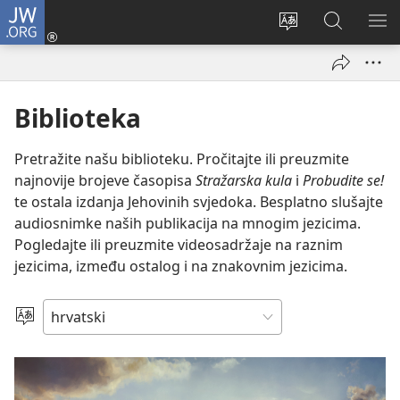
JW.ORG
Prijava
(otvara
Promijeni
JW.ORG
PO
se
jezik
|
IZ
novi
Pretraga
prozor)
Biblioteka
Pretražite našu biblioteku. Pročitajte ili preuzmite
najnovije brojeve časopisa
Stražarska kula
i
Probudite se!
te ostala izdanja Jehovinih svjedoka. Besplatno slušajte
audiosnimke naših publikacija na mnogim jezicima.
Pogledajte ili preuzmite videosadržaje na raznim
jezicima, između ostalog i na znakovnim jezicima.
Jezik