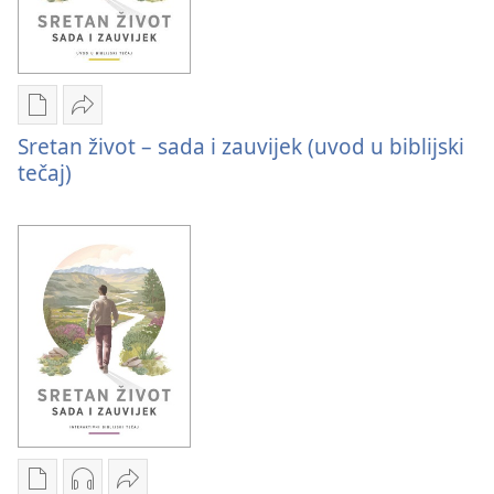
Postavke
Podijeli
Sretan život – sada i zauvijek (uvod u biblijski
preuzimanja
Sretan
tečaj)
naših
život
izdanja
–
Sretan
sada
život
i
–
zauvijek
sada
(uvod
i
u
zauvijek
biblijski
(uvod
tečaj)
u
biblijski
tečaj)
Postavke
Postavke
Podijeli