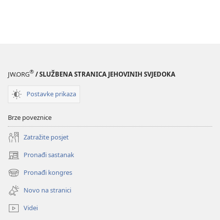
®
JW.ORG
/ SLUŽBENA STRANICA JEHOVINIH SVJEDOKA
Postavke prikaza
Brze poveznice
Zatražite posjet
Pronađi sastanak
(otvara
se
Pronađi kongres
(otvara
novi
se
prozor)
Novo na stranici
novi
prozor)
Videi