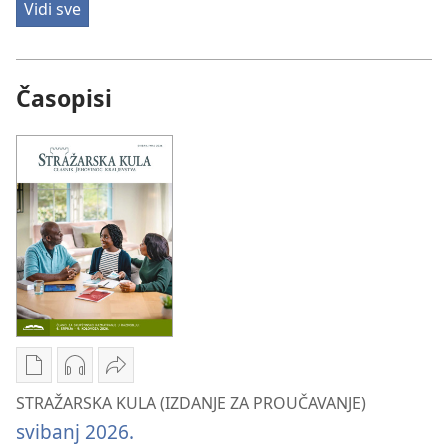
Vidi sve
Časopisi
Postavke
Postavke
Podijeli
preuzimanja
preuzimanja
STRAŽARSKA
STRAŽARSKA KULA (IZDANJE ZA PROUČAVANJE)
naših
zvučnih
KULA
svibanj 2026.