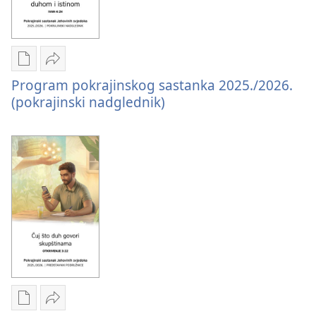
Postavke
Podijeli
Program pokrajinskog sastanka 2025./2026.
preuzimanja
Program
(pokrajinski nadglednik)
naših
pokrajinskog
izdanja
sastanka
Program
2025./2026.
pokrajinskog
(pokrajinski
sastanka
nadglednik)
2025./2026.
(pokrajinski
nadglednik)
Postavke
Podijeli