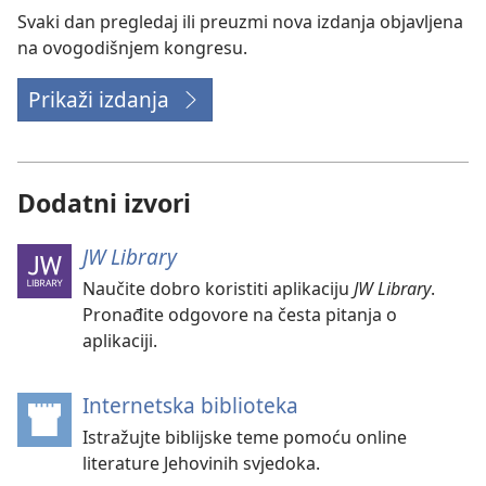
Svaki dan pregledaj ili preuzmi nova izdanja objavljena
na ovogodišnjem kongresu.
Prikaži izdanja
Dodatni izvori
JW Library
Naučite dobro koristiti aplikaciju
JW Library
.
Pronađite odgovore na česta pitanja o
aplikaciji.
Internetska biblioteka
(otvara
se
Istražujte biblijske teme pomoću online
novi
literature Jehovinih svjedoka.
prozor)