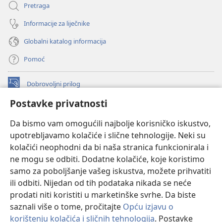
Pretraga
Informacije za liječnike
Globalni katalog informacija
Pomoć
Dobrovoljni prilog
(otvara
se
Postavke privatnosti
novi
INTERNETSKA BIBLIOTEKA Watchtower
(otvara
prozor)
Da bismo vam omogućili najbolje korisničko iskustvo,
se
®
JW Hub
upotrebljavamo kolačiće i slične tehnologije. Neki su
novi
(otvara
prozor)
kolačići neophodni da bi naša stranica funkcionirala i
se
®
JW Library
novi
ne mogu se odbiti. Dodatne kolačiće, koje koristimo
prozor)
samo za poboljšanje vašeg iskustva, možete prihvatiti
Watchtower Library
ili odbiti. Nijedan od tih podataka nikada se neće
prodati niti koristiti u marketinške svrhe. Da biste
saznali više o tome, pročitajte
Opću izjavu o
korištenju kolačića i sličnih tehnologija
. Postavke