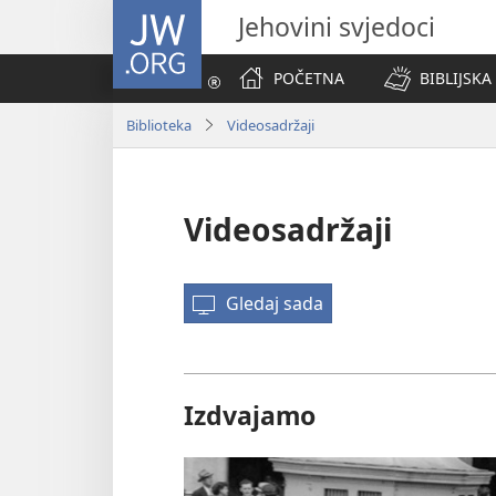
JW.ORG
Jehovini svjedoci
POČETNA
BIBLIJSKA
Biblioteka
Videosadržaji
Videosadržaji
Gledaj sada
Izdvajamo