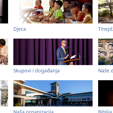
Djeca
Tinejd
Skupovi i događanja
Naše d
Naša organizacija
Biblija