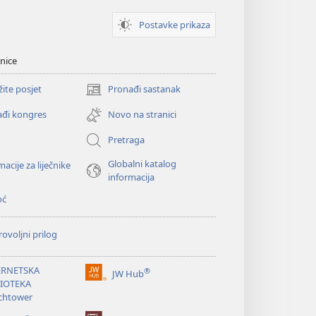
Postavke prikaza
nice
žite posjet
Pronađi sastanak
(otvara
se
đi kongres
Novo na stranici
novi
prozor)
Pretraga
Globalni katalog
macije za liječnike
informacija
oć
ovoljni prilog
ERNETSKA
®
JW Hub
(otvara
LIOTEKA
se
chtower
novi