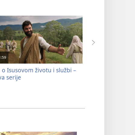
1:59
4:58
 o Isusovom životu i službi –
Izgrađujmo se s
a serije