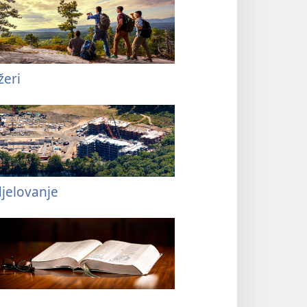
žeri
jelovanje