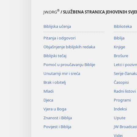
®
JW.ORG
/ SLUŽBENA STRANICA JEHOVINIH SVJ
Biblijska učenja
Biblioteka
Pitanja i odgovori
Biblija
Objašnjenje biblijskih redaka
Knjige
Biblijski tečaj
Brošure
Pomoć u proučavanju Biblije
Letci i poziv
Unutarnji mir i sreća
Serije članak
Brak i obitelj
Časopisi
Mladi
Radni listovi
Djeca
Programi
Vjera u Boga
Indeksi
Znanost i Biblija
Upute
Povijest i Biblija
JW Broadcas
Videi