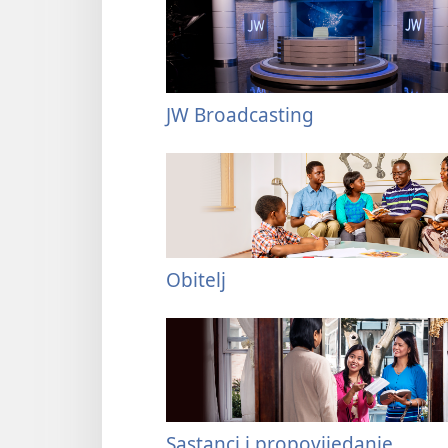
JW Broadcasting
Obitelj
Sastanci i propovijedanje