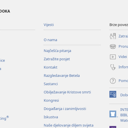
EDOKA
Vijesti
Brze povez
Zatra
O nama
Prona
(otvara
Najčešća pitanja
se
Videi
Zatražite posjet
novi
nice
prozor)
Infor
Kontakt
a
Razgledavanje Betela
Pom
Sastanci
Obilježavanje Kristove smrti
Dobr
(otvara
Kongresi
se
novi
Događanja i zanimljivosti
INT
prozor)
BIB
Iskustva
®
(otvara
ting
Wat
se
Naše djelovanje diljem svijeta