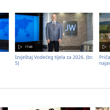
17:46
Izvještaj Vodećeg tijela za 2026. (br.
Priča
5)
najav