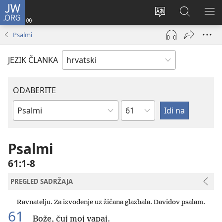
JW.ORG
Prijava
(otvara
Promijeni
JW.ORG
PO
se
jezik
|
IZ
Psalmi
novi
Pretraga
prozor)
JEZIK ČLANKA
ODABERITE
Poglavlje
Biblijska
knjiga
Psalmi
61:1-8
PREGLED SADRŽAJA
Ravnatelju. Za izvođenje uz žičana glazbala. Davidov psalam.
61
Bože, čuj moj vapaj.