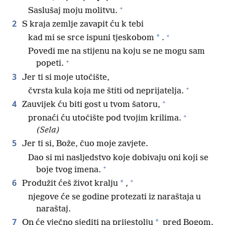
+
Saslušaj moju molitvu.
2
S kraja zemlje zavapit ću k tebi
+
*
kad mi se srce ispuni tjeskobom
.
Povedi me na stijenu na koju se ne mogu sam
+
popeti.
3
Jer ti si moje utočište,
+
čvrsta kula koja me štiti od neprijatelja.
+
4
Zauvijek ću biti gost u tvom šatoru,
+
pronaći ću utočište pod tvojim krilima.
(Sela)
5
Jer ti si, Bože, čuo moje zavjete.
Dao si mi nasljedstvo koje dobivaju oni koji se
+
boje tvog imena.
+
6
*
Produžit ćeš život kralju
,
njegove će se godine protezati iz naraštaja u
naraštaj.
7
*
On će vječno sjediti na prijestolju
pred Bogom.