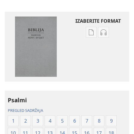
IZABERITE FORMAT
Postavke
Postavke
preuzimanja
preuzimanja
naših
zvučnih
izdanja
sadržaja
Biblija
Biblija
–
–
prijevod
prijevod
Novi
Novi
svijet
svijet
Psalmi
(revizija
(revizija
2020.)
2020.)
PREGLED SADRŽAJA
1
2
3
4
5
6
7
8
9
10
11
12
13
14
15
16
17
18