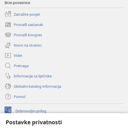
Brze poveznice
Zatražite posjet
Pronađi sastanak
(otvara
se
Pronađi kongres
(otvara
novi
se
prozor)
Novo na stranici
novi
prozor)
Videi
Pretraga
Informacije za liječnike
Globalni katalog informacija
Pomoć
Dobrovoljni prilog
(otvara
se
Postavke privatnosti
novi
INTERNETSKA BIBLIOTEKA Watchtower