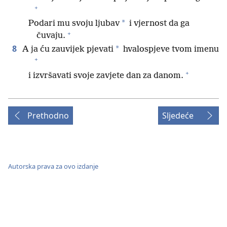
+
*
Podari mu svoju ljubav
i vjernost da ga
+
čuvaju.
8
*
A ja ću zauvijek pjevati
hvalospjeve tvom imenu
+
+
i izvršavati svoje zavjete dan za danom.
Prethodno
Sljedeće
Autorska prava za ovo izdanje