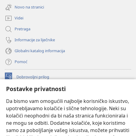
se
prozor)
Novo na stranici
novi
prozor)
Videi
Pretraga
Informacije za liječnike
Globalni katalog informacija
Pomoć
Dobrovoljni prilog
(otvara
se
Postavke privatnosti
novi
INTERNETSKA BIBLIOTEKA Watchtower
(otvara
prozor)
Da bismo vam omogućili najbolje korisničko iskustvo,
se
®
JW Hub
upotrebljavamo kolačiće i slične tehnologije. Neki su
novi
(otvara
prozor)
kolačići neophodni da bi naša stranica funkcionirala i
se
®
JW Library
novi
ne mogu se odbiti. Dodatne kolačiće, koje koristimo
prozor)
samo za poboljšanje vašeg iskustva, možete prihvatiti
Watchtower Library