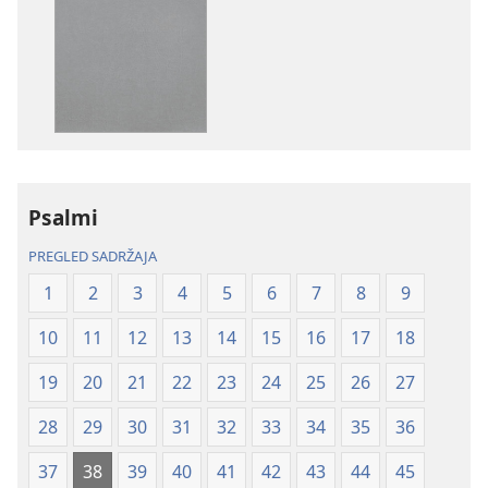
preuzimanja
preuzimanja
naših
zvučnih
izdanja
sadržaja
Biblija
Biblija
–
–
prijevod
prijevod
Novi
Novi
svijet
svijet
Psalmi
(revizija
(revizija
2020.)
2020.)
PREGLED SADRŽAJA
1
2
3
4
5
6
7
8
9
10
11
12
13
14
15
16
17
18
19
20
21
22
23
24
25
26
27
28
29
30
31
32
33
34
35
36
37
38
39
40
41
42
43
44
45