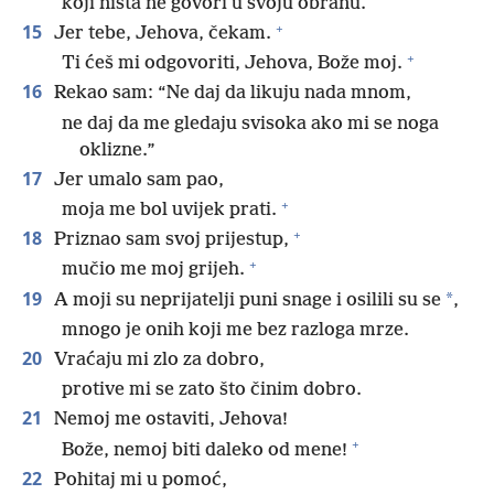
koji ništa ne govori u svoju obranu.
+
15
Jer tebe, Jehova, čekam.
+
Ti ćeš mi odgovoriti, Jehova, Bože moj.
16
Rekao sam: “Ne daj da likuju nada mnom,
ne daj da me gledaju svisoka ako mi se noga
oklizne.”
17
Jer umalo sam pao,
+
moja me bol uvijek prati.
+
18
Priznao sam svoj prijestup,
+
mučio me moj grijeh.
19
*
A moji su neprijatelji puni snage i osilili su se
,
mnogo je onih koji me bez razloga mrze.
20
Vraćaju mi zlo za dobro,
protive mi se zato što činim dobro.
21
Nemoj me ostaviti, Jehova!
+
Bože, nemoj biti daleko od mene!
22
Pohitaj mi u pomoć,