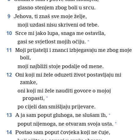
glasno stenjem zbog boli u srcu.
9
Jehova, ti znaš sve moje želje,
moji uzdasi nisu skriveni od tebe.
10
Srce mi jako lupa, snaga me ostavila,
+
gasi se svjetlost mojih očiju.
11
Moji prijatelji i znanci izbjegavaju me zbog moje
boli,
moji najbliži stoje podalje od mene.
12
Oni koji mi žele oduzeti život postavljaju mi
zamke,
oni koji mi žele nauditi govore o mojoj
+
propasti,
po cijeli dan smišljaju prijevare.
+
13
A ja sam poput gluhoga, ne slušam ih,
+
poput nijemoga, ne otvaram svoja usta.
14
Postao sam poput čovjeka koji ne čuje,