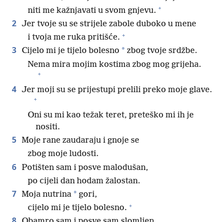
+
niti me kažnjavati u svom gnjevu.
2
Jer tvoje su se strijele zabole duboko u mene
+
i tvoja me ruka pritišće.
3
*
Cijelo mi je tijelo bolesno
zbog tvoje srdžbe.
Nema mira mojim kostima zbog mog grijeha.
+
4
Jer moji su se prijestupi prelili preko moje glave.
+
Oni su mi kao težak teret, preteško mi ih je
nositi.
5
Moje rane zaudaraju i gnoje se
zbog moje ludosti.
6
Potišten sam i posve malodušan,
po cijeli dan hodam žalostan.
7
*
Moja nutrina
gori,
+
cijelo mi je tijelo bolesno.
8
Obamro sam i posve sam slomljen,