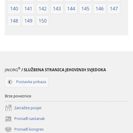
140
141
142
143
144
145
146
147
148
149
150
®
JW.ORG
/ SLUŽBENA STRANICA JEHOVINIH SVJEDOKA
Postavke prikaza
Brze poveznice
Zatražite posjet
Pronađi sastanak
(otvara
se
Pronađi kongres
(otvara
novi