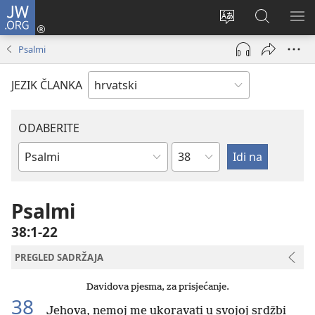
JW.ORG
Prijava
(otvara
Promijeni
JW.ORG
PO
se
jezik
|
IZ
Psalmi
novi
Pretraga
prozor)
JEZIK ČLANKA
ODABERITE
Poglavlje
Biblijska
knjiga
Psalmi
38:1-22
PREGLED SADRŽAJA
Davidova pjesma, za prisjećanje.
38
Jehova, nemoj me ukoravati u svojoj srdžbi