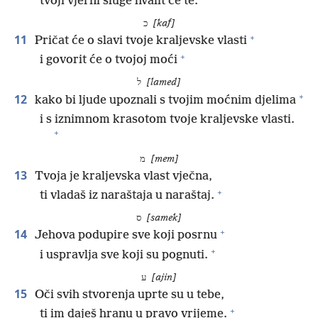
tvoji vjerni sluge hvalit će te.
כ
[kaf]
+
11
Pričat će o slavi tvoje kraljevske vlasti
+
i govorit će o tvojoj moći
ל
[lamed]
+
12
kako bi ljude upoznali s tvojim moćnim djelima
i s iznimnom krasotom tvoje kraljevske vlasti.
+
מ
[mem]
13
Tvoja je kraljevska vlast vječna,
+
ti vladaš iz naraštaja u naraštaj.
ס
[samek]
+
14
Jehova podupire sve koji posrnu
+
i uspravlja sve koji su pognuti.
ע
[ajin]
15
Oči svih stvorenja uprte su u tebe,
+
ti im daješ hranu u pravo vrijeme.