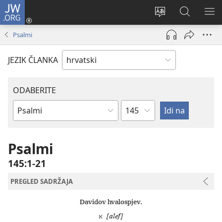
JW.ORG
Prijava
(otvara
Promijeni
JW.ORG
PO
se
jezik
|
IZ
Psalmi
novi
Pretraga
prozor)
JEZIK ČLANKA
ODABERITE
Poglavlje
Biblijska
knjiga
Psalmi
145:1-21
PREGLED SADRŽAJA
Davidov hvalospjev.
א
[alef]