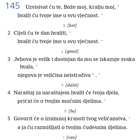
145
+
Uzvisivat ću te, Bože moj, kralju moj,
+
hvalit ću tvoje ime u svu vječnost.
ב
[bet]
+
2
Cijeli ću te dan hvaliti,
+
hvalit ću tvoje ime u svu vječnost.
ג
[gimel]
3
Jehova je velik i dostojan da mu se iskazuje svaka
+
hvala,
+
*
njegova je veličina neistraživa
.
ד
[dalet]
4
Naraštaj za naraštajem hvalit će tvoja djela,
+
pričat će o tvojim moćnim djelima.
ה
[he]
+
5
Govorit će o iznimnoj krasoti tvog veličanstva,
a ja ću razmišljati o tvojim čudesnim djelima.
ו
[vau]