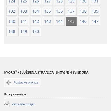
124
125
126
127
128
129
130
131
132
133
134
135
136
137
138
139
140
141
142
143
144
145
146
147
148
149
150
®
JW.ORG
/ SLUŽBENA STRANICA JEHOVINIH SVJEDOKA
Postavke prikaza
Brze poveznice
Zatražite posjet