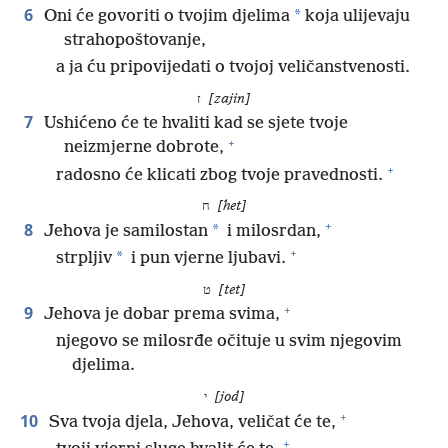
6
*
Oni će govoriti o tvojim djelima
koja ulijevaju
strahopoštovanje,
a ja ću pripovijedati o tvojoj veličanstvenosti.
ז
[zajin]
7
Ushićeno će te hvaliti kad se sjete tvoje
+
neizmjerne dobrote,
+
radosno će klicati zbog tvoje pravednosti.
ח
[het]
+
8
*
Jehova je samilostan
i milosrdan,
+
*
strpljiv
i pun vjerne ljubavi.
ט
[tet]
+
9
Jehova je dobar prema svima,
njegovo se milosrđe očituje u svim njegovim
djelima.
י
[jod]
+
10
Sva tvoja djela, Jehova, veličat će te,
+