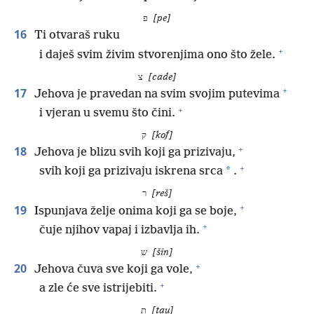
פ
[pe]
16
Ti otvaraš ruku
+
i daješ svim živim stvorenjima ono što žele.
צ
[cade]
+
17
Jehova je pravedan na svim svojim putevima
+
i vjeran u svemu što čini.
ק
[kof]
+
18
Jehova je blizu svih koji ga prizivaju,
+
*
svih koji ga prizivaju iskrena srca
.
ר
[reš]
+
19
Ispunjava želje onima koji ga se boje,
+
čuje njihov vapaj i izbavlja ih.
ש
[šin]
+
20
Jehova čuva sve koji ga vole,
+
a zle će sve istrijebiti.
ת
[tau]