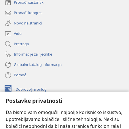
Pronađi sastanak
(otvara
se
Pronađi kongres
(otvara
novi
se
prozor)
Novo na stranici
novi
prozor)
Videi
Pretraga
Informacije za liječnike
Globalni katalog informacija
Pomoć
Dobrovoljni prilog
(otvara
se
Postavke privatnosti
novi
INTERNETSKA BIBLIOTEKA Watchtower
(otvara
prozor)
Da bismo vam omogućili najbolje korisničko iskustvo,
se
®
JW Hub
upotrebljavamo kolačiće i slične tehnologije. Neki su
novi
(otvara
prozor)
kolačići neophodni da bi naša stranica funkcionirala i
se