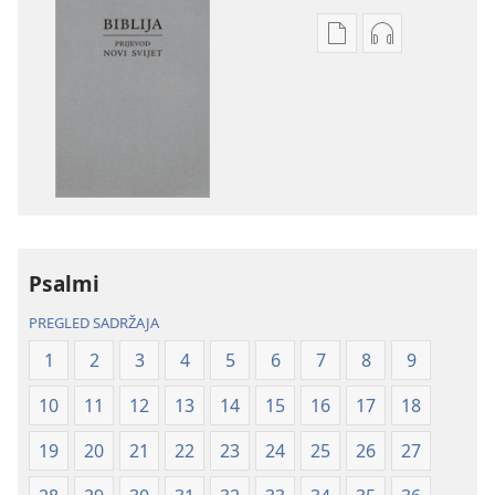
Postavke
Postavke
preuzimanja
preuzimanja
naših
zvučnih
izdanja
sadržaja
Biblija
Biblija
–
–
prijevod
prijevod
Novi
Novi
svijet
svijet
Psalmi
(revizija
(revizija
2020.)
2020.)
PREGLED SADRŽAJA
1
2
3
4
5
6
7
8
9
10
11
12
13
14
15
16
17
18
19
20
21
22
23
24
25
26
27