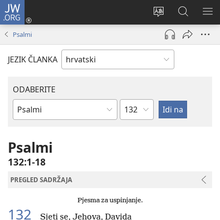
JW.ORG
Prijava
(otvara
Promijeni
JW.ORG
PO
se
jezik
|
IZ
Psalmi
novi
Pretraga
prozor)
JEZIK ČLANKA
ODABERITE
Poglavlje
Biblijska
knjiga
Psalmi
132:1-18
PREGLED SADRŽAJA
Pjesma za uspinjanje.
132
Sjeti se, Jehova, Davida