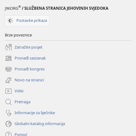
®
JW.ORG
/ SLUŽBENA STRANICA JEHOVINIH SVJEDOKA
Postavke prikaza
Brze poveznice
Zatražite posjet
Pronađi sastanak
(otvara
se
Pronađi kongres
(otvara
novi
se
prozor)
Novo na stranici
novi
prozor)
Videi
Pretraga
Informacije za liječnike
Globalni katalog informacija
Pomoć