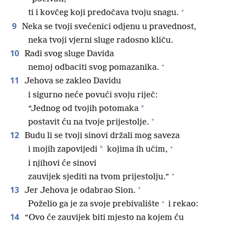
+
ti i kovčeg koji predočava tvoju snagu.
9
Neka se tvoji svećenici odjenu u pravednost,
neka tvoji vjerni sluge radosno kliču.
10
Radi svog sluge Davida
+
nemoj odbaciti svog pomazanika.
11
Jehova se zakleo Davidu
i sigurno neće povući svoju riječ:
*
“Jednog od tvojih potomaka
+
postavit ću na tvoje prijestolje.
12
Budu li se tvoji sinovi držali mog saveza
+
*
i mojih zapovijedi
kojima ih učim,
i njihovi će sinovi
+
zauvijek sjediti na tvom prijestolju.”
+
13
Jer Jehova je odabrao Sion.
+
Poželio ga je za svoje prebivalište
i rekao:
14
“Ovo će zauvijek biti mjesto na kojem ću