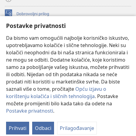
Dobrovoljni prilog
(otvara
se
Postavke privatnosti
novi
INTERNETSKA BIBLIOTEKA Watchtower
(otvara
prozor)
Da bismo vam omogućili najbolje korisničko iskustvo,
se
®
JW Hub
upotrebljavamo kolačiće i slične tehnologije. Neki su
novi
(otvara
prozor)
kolačići neophodni da bi naša stranica funkcionirala i
se
®
JW Library
novi
ne mogu se odbiti. Dodatne kolačiće, koje koristimo
prozor)
samo za poboljšanje vašeg iskustva, možete prihvatiti
Watchtower Library
ili odbiti. Nijedan od tih podataka nikada se neće
prodati niti koristiti u marketinške svrhe. Da biste
saznali više o tome, pročitajte
Opću izjavu o
korištenju kolačića i sličnih tehnologija
. Postavke
Copyright
© 2026 Watch Tower Bible and Tract Society of Pennsylvania.
možete promijeniti bilo kada tako da odete na
UVJETI KORIŠTENJA
|
IZJAVA O PRIVATNOSTI
|
POSTAVKE
Postavke privatnosti
.
Pr
PRIVATNOSTI
sa
Prihvati
Odbaci
Prilagođavanje