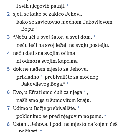
+
i svih njegovih patnji,
2
sjeti se kako se zakleo Jehovi,
kako se zavjetovao moćnom Jakovljevom
+
Bogu:
+
3
“Neću ući u svoj šator, u svoj dom,
neću leći na svoj ležaj, na svoju postelju,
4
neću dati sna svojim očima
ni odmora svojim kapcima
5
dok ne nađem mjesto za Jehovu,
*
prikladno
prebivalište za moćnog
+
Jakovljevog Boga.”
+
6
*
Evo, u Efrati smo čuli za njega
,
+
našli smo ga u šumovitom kraju.
+
7
Uđimo u Božje prebivalište,
+
poklonimo se pred njegovim nogama.
8
Ustani, Jehova, i pođi na mjesto na kojem ćeš
+
počivati,