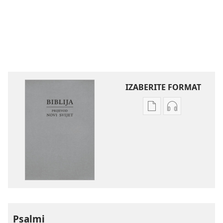
IZABERITE FORMAT
Postavke
Postavke
preuzimanja
preuzimanja
naših
zvučnih
izdanja
sadržaja
Biblija
Biblija
–
–
prijevod
prijevod
Novi
Novi
svijet
svijet
Psalmi
(revizija
(revizija