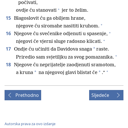
počivati,
+
ovdje ću stanovati
jer to želim.
15
Blagoslovit ću ga obiljem hrane,
+
njegove ću siromahe nasititi kruhom.
+
16
Njegove ću svećenike odjenuti u spasenje,
+
njegovi će vjerni sluge radosno klicati.
17
*
Ondje ću učiniti da Davidova snaga
raste.
+
Priredio sam svjetiljku za svog pomazanika.
18
Njegove ću neprijatelje zaodjenuti sramotom,
+
*
*
a kruna
na njegovoj glavi blistat će
.”
Prethodno
Sljedeće
Autorska prava za ovo izdanje