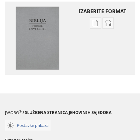
IZABERITE FORMAT
Postavke
Postavke
preuzimanja
preuzimanja
naših
zvučnih
izdanja
sadržaja
Biblija
Biblija
–
–
prijevod
prijevod
Novi
Novi
svijet
svijet
(revizija
(revizija
2020.)
2020.)
®
JW.ORG
/ SLUŽBENA STRANICA JEHOVINIH SVJEDOKA
Postavke prikaza