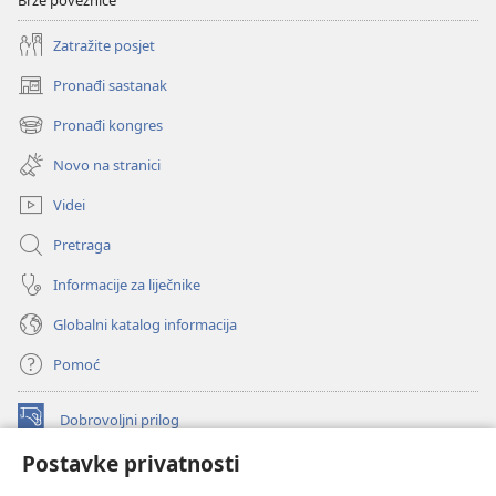
Brze poveznice
Zatražite posjet
Pronađi sastanak
(otvara
se
Pronađi kongres
(otvara
novi
se
prozor)
Novo na stranici
novi
prozor)
Videi
Pretraga
Informacije za liječnike
Globalni katalog informacija
Pomoć
Dobrovoljni prilog
(otvara
se
Postavke privatnosti
novi
INTERNETSKA BIBLIOTEKA Watchtower
(otvara
prozor)