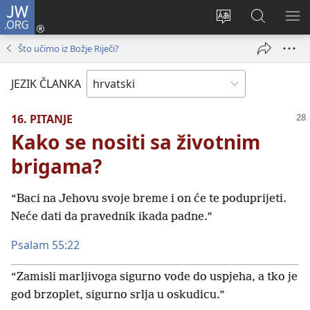
JW.ORG
Prijava
(otvara
Promijeni
JW.ORG
PO
se
jezik
|
IZ
Što učimo iz Božje Riječi?
novi
Pretraga
prozor)
JEZIK ČLANKA
16. PITANJE
Kako se nositi sa životnim
brigama?
“Baci na Jehovu svoje breme i on će te poduprijeti.
Neće dati da pravednik ikada padne.”
Psalam 55:22
“Zamisli marljivoga sigurno vode do uspjeha, a tko je
god brzoplet, sigurno srlja u oskudicu.”