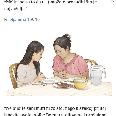
“Molim se za to da (...) možete prosuditi što je
najvažnije.”
Filipljanima 1:9, 10
“Ne budite zabrinuti ni za što, nego u svakoj prilici
iznesite svoje molbe Bogu u molitvama i prošnjama,