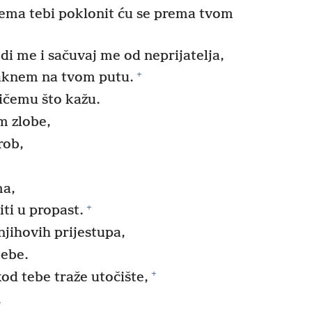
ema tebi poklonit ću se prema tvom
i me i sačuvaj me od neprijatelja,
+
aknem na tvom putu.
ičemu što kažu.
m zlobe,
rob,
ma,
+
iti u propast.
njihovih prijestupa,
tebe.
+
kod tebe traže utočište,
.