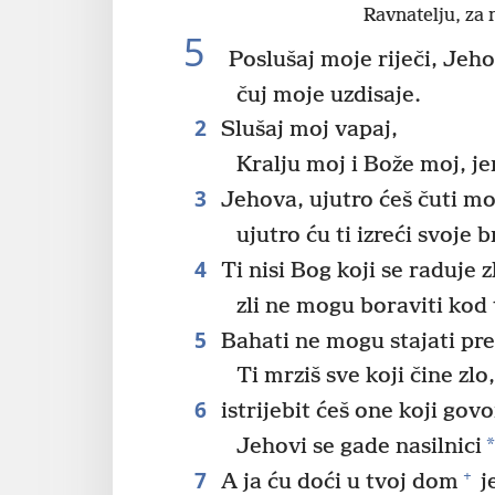
Ravnatelju, za 
5
Poslušaj moje riječi, Jeho
čuj moje uzdisaje.
2
Slušaj moj vapaj,
Kralju moj i Bože moj, je
3
Jehova, ujutro ćeš čuti moj
ujutro ću ti izreći svoje b
4
Ti nisi Bog koji se raduje z
zli ne mogu boraviti kod 
5
Bahati ne mogu stajati pr
Ti mrziš sve koji čine zlo
6
istrijebit ćeš one koji govor
Jehovi se gade nasilnici
7
+
A ja ću doći u tvoj dom
je