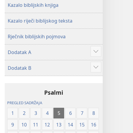
Kazalo biblijskih knjiga
Kazalo riječi biblijskog teksta
Rječnik biblijskih pojmova
Dodatak A
Prikaži
više
Dodatak B
Prikaži
više
Psalmi
PREGLED SADRŽAJA
1
2
3
4
5
6
7
8
9
10
11
12
13
14
15
16