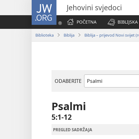
JW.ORG
Jehovini svjedoci
POČETNA
BIBLIJSKA
Biblioteka
Biblija
Biblija – prijevod Novi svijet (
ODABERITE
Biblijska
knjiga
Psalmi
5:1-12
PREGLED SADRŽAJA