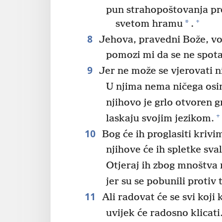
pun strahopoštovanja pr
+
*
svetom hramu
.
8
Jehova, pravedni Bože, vod
pomozi mi da se ne spot
9
Jer ne može se vjerovati n
U njima nema ničega osi
njihovo je grlo otvoren g
+
laskaju svojim jezikom.
10
Bog će ih proglasiti krivi
njihove će ih spletke sval
Otjeraj ih zbog mnoštva 
jer su se pobunili protiv 
11
Ali radovat će se svi koji 
uvijek će radosno klicati