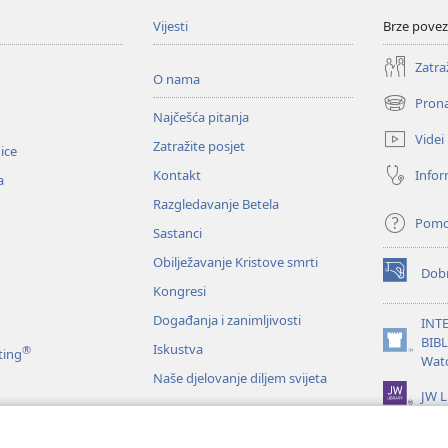
Vijesti
Brze povez
Zatra
O nama
Prona
(otvara
Najčešća pitanja
se
Videi
Zatražite posjet
novi
nice
prozor)
Infor
Kontakt
a
Razgledavanje Betela
Pom
Sastanci
Obilježavanje Kristove smrti
Dobr
(otvara
Kongresi
se
novi
Događanja i zanimljivosti
INT
prozor)
BIB
Iskustva
®
(otvara
ting
Wat
se
Naše djelovanje diljem svijeta
novi
JW L
prozor)