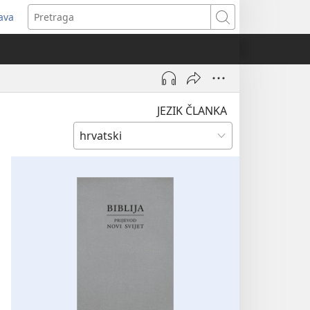
java
tvara
Pretraga
vi
ozor)
JEZIK ČLANKA