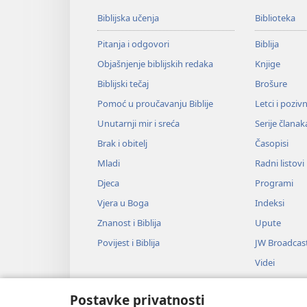
Biblijska učenja
Biblioteka
Pitanja i odgovori
Biblija
Objašnjenje biblijskih redaka
Knjige
Biblijski tečaj
Brošure
Pomoć u proučavanju Biblije
Letci i poziv
Unutarnji mir i sreća
Serije članak
Brak i obitelj
Časopisi
Mladi
Radni listovi
Djeca
Programi
Vjera u Boga
Indeksi
Znanost i Biblija
Upute
Povijest i Biblija
JW Broadcas
Videi
Glazba
Postavke privatnosti
Audiodrame