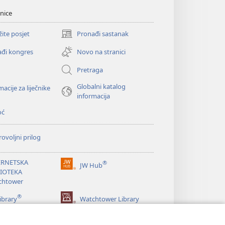
nice
žite posjet
Pronađi sastanak
(otvara
se
đi kongres
Novo na stranici
novi
prozor)
Pretraga
Globalni katalog
macije za liječnike
informacija
oć
ovoljni prilog
ERNETSKA
®
JW Hub
(otvara
LIOTEKA
se
chtower
novi
®
prozor)
ibrary
Watchtower Library