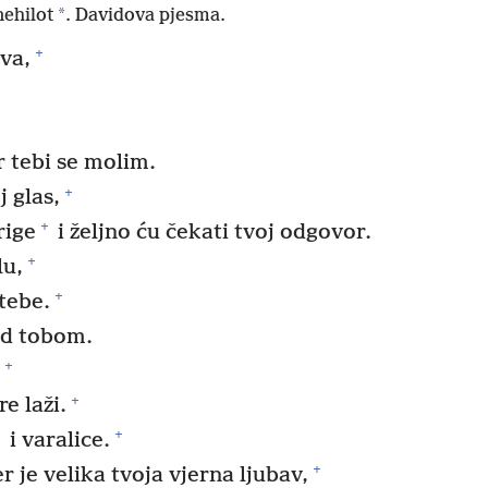
*
nehilot
. Davidova pjesma.
+
va,
r tebi se molim.
+
 glas,
+
rige
i željno ću čekati tvoj odgovor.
+
lu,
+
tebe.
ed tobom.
+
,
+
e laži.
+
*
i varalice.
+
r je velika tvoja vjerna ljubav,