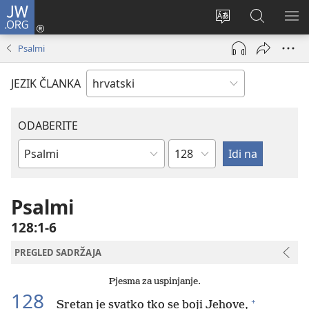
JW.ORG
Prijava
(otvara
Promijeni
JW.ORG
PO
se
jezik
|
IZ
Psalmi
novi
Pretraga
prozor)
JEZIK ČLANKA
ODABERITE
Poglavlje
Biblijska
knjiga
Psalmi
128:1-6
PREGLED SADRŽAJA
Pjesma za uspinjanje.
128
+
Sretan je svatko tko se boji Jehove,