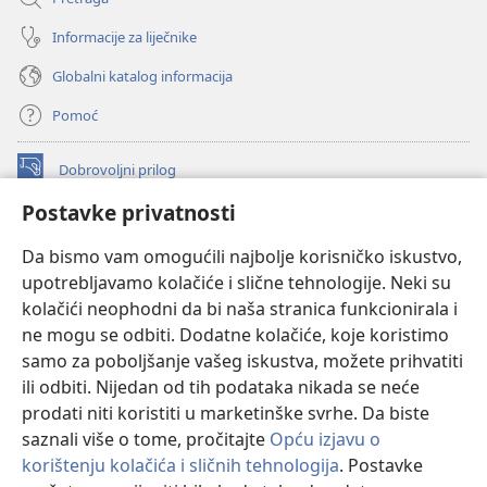
Informacije za liječnike
Globalni katalog informacija
Pomoć
Dobrovoljni prilog
(otvara
se
Postavke privatnosti
novi
INTERNETSKA BIBLIOTEKA Watchtower
(otvara
prozor)
Da bismo vam omogućili najbolje korisničko iskustvo,
se
®
JW Hub
upotrebljavamo kolačiće i slične tehnologije. Neki su
novi
(otvara
prozor)
kolačići neophodni da bi naša stranica funkcionirala i
se
®
JW Library
novi
ne mogu se odbiti. Dodatne kolačiće, koje koristimo
prozor)
samo za poboljšanje vašeg iskustva, možete prihvatiti
Watchtower Library
ili odbiti. Nijedan od tih podataka nikada se neće
prodati niti koristiti u marketinške svrhe. Da biste
saznali više o tome, pročitajte
Opću izjavu o
korištenju kolačića i sličnih tehnologija
. Postavke