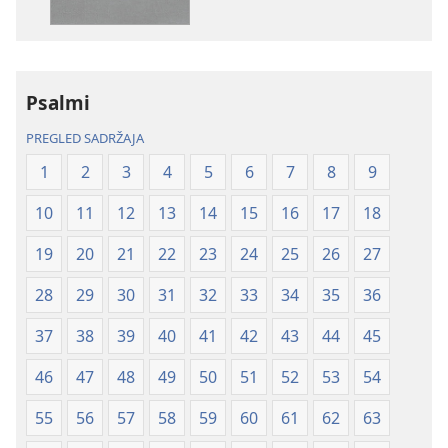
–
–
prijevod
prijevod
Novi
Novi
svijet
svijet
Psalmi
(revizija
(revizija
2020.)
2020.)
PREGLED SADRŽAJA
1
2
3
4
5
6
7
8
9
10
11
12
13
14
15
16
17
18
19
20
21
22
23
24
25
26
27
28
29
30
31
32
33
34
35
36
37
38
39
40
41
42
43
44
45
46
47
48
49
50
51
52
53
54
55
56
57
58
59
60
61
62
63