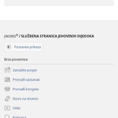
®
JW.ORG
/ SLUŽBENA STRANICA JEHOVINIH SVJEDOKA
Postavke prikaza
Brze poveznice
Zatražite posjet
Pronađi sastanak
(otvara
se
Pronađi kongres
(otvara
novi
se
prozor)
Novo na stranici
novi
prozor)
Videi
Pretraga