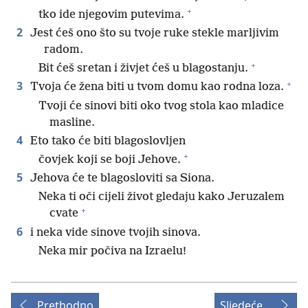
+
tko ide njegovim putevima.
2
Jest ćeš ono što su tvoje ruke stekle marljivim
radom.
+
Bit ćeš sretan i živjet ćeš u blagostanju.
+
3
Tvoja će žena biti u tvom domu kao rodna loza.
Tvoji će sinovi biti oko tvog stola kao mladice
masline.
4
Eto tako će biti blagoslovljen
+
čovjek koji se boji Jehove.
5
Jehova će te blagosloviti sa Siona.
Neka ti oči cijeli život gledaju kako Jeruzalem
+
cvate
6
i neka vide sinove tvojih sinova.
Neka mir počiva na Izraelu!
Prethodno
Sljedeće