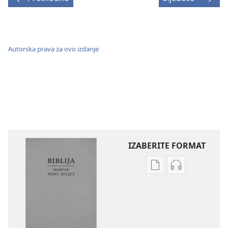
Autorska prava za ovo izdanje
IZABERITE FORMAT
Postavke
Postavke
preuzimanja
preuzimanja
naših
zvučnih
izdanja
sadržaja
Biblija
Biblija