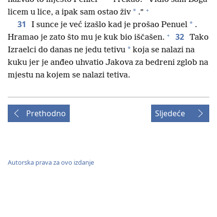
+
*
licem u lice, a ipak sam ostao živ
.”
31
*
I sunce je već izašlo kad je prošao Penuel
.
+
32
Hramao je zato što mu je kuk bio iščašen.
Tako
*
Izraelci do danas ne jedu tetivu
koja se nalazi na
kuku jer je anđeo uhvatio Jakova za bedreni zglob na
mjestu na kojem se nalazi tetiva.
Prethodno
Sljedeće
Autorska prava za ovo izdanje