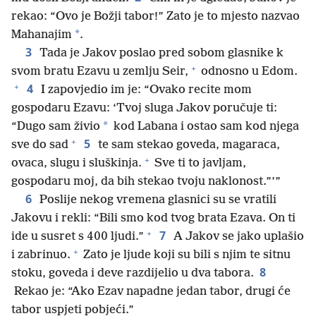
rekao: “Ovo je Božji tabor!” Zato je to mjesto nazvao
*
Mahanajim
.
3
Tada je Jakov poslao pred sobom glasnike k
+
svom bratu Ezavu u zemlju Seir,
odnosno u Edom.
+
4
I zapovjedio im je: “Ovako recite mom
gospodaru Ezavu: ‘Tvoj sluga Jakov poručuje ti:
*
“Dugo sam živio
kod Labana i ostao sam kod njega
+
5
sve do sad
te sam stekao goveda, magaraca,
+
ovaca, slugu i sluškinja.
Sve ti to javljam,
gospodaru moj, da bih stekao tvoju naklonost.”’”
6
Poslije nekog vremena glasnici su se vratili
Jakovu i rekli: “Bili smo kod tvog brata Ezava. On ti
+
7
ide u susret s 400 ljudi.”
A Jakov se jako uplašio
+
i zabrinuo.
Zato je ljude koji su bili s njim te sitnu
8
stoku, goveda i deve razdijelio u dva tabora.
Rekao je: “Ako Ezav napadne jedan tabor, drugi će
tabor uspjeti pobjeći.”