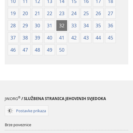
10
11
12
13
14
15
16
17
18
19
20
21
22
23
24
25
26
27
28
29
30
31
32
33
34
35
36
37
38
39
40
41
42
43
44
45
46
47
48
49
50
®
JW.ORG
/ SLUŽBENA STRANICA JEHOVINIH SVJEDOKA
Postavke prikaza
Brze poveznice