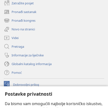
Zatražite posjet
Pronađi sastanak
(otvara
se
Pronađi kongres
(otvara
novi
se
prozor)
Novo na stranici
novi
prozor)
Videi
Pretraga
Informacije za liječnike
Globalni katalog informacija
Pomoć
Dobrovoljni prilog
(otvara
se
Postavke privatnosti
novi
INTERNETSKA BIBLIOTEKA Watchtower
(otvara
prozor)
Da bismo vam omogućili najbolje korisničko iskustvo,
se
®