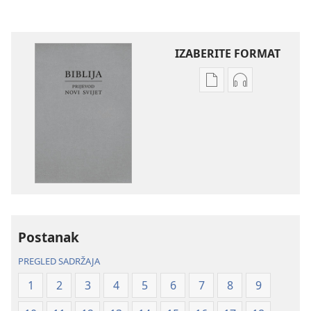
IZABERITE FORMAT
Postavke
Postavke
preuzimanja
preuzimanja
naših
zvučnih
izdanja
sadržaja
Biblija
Biblija
–
–
prijevod
prijevod
Novi
Novi
svijet
svijet
Postanak
(revizija
(revizija
2020.)
2020.)
PREGLED SADRŽAJA
1
2
3
4
5
6
7
8
9