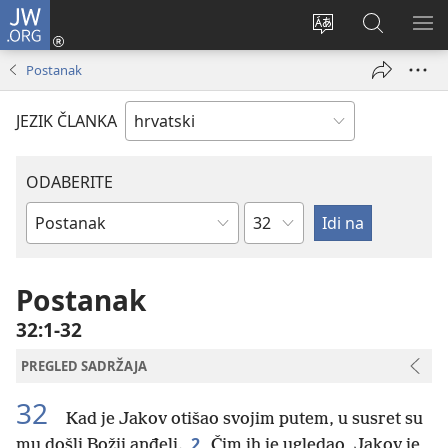
JW.ORG
Prijava
(otvara
Promijeni
JW.ORG
PO
se
jezik
|
IZ
Postanak
novi
Pretraga
prozor)
JEZIK ČLANKA
ODABERITE
Poglavlje
Biblijska
knjiga
Postanak
32:1-32
PREGLED SADRŽAJA
32
Kad je Jakov otišao svojim putem, u susret su
2
mu došli Božji anđeli.
Čim ih je ugledao, Jakov je