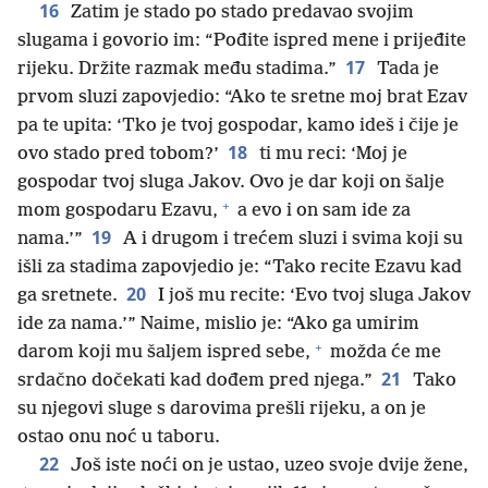
16
Zatim je stado po stado predavao svojim
slugama i govorio im: “Pođite ispred mene i prijeđite
17
rijeku. Držite razmak među stadima.”
Tada je
prvom sluzi zapovjedio: “Ako te sretne moj brat Ezav
pa te upita: ‘Tko je tvoj gospodar, kamo ideš i čije je
18
ovo stado pred tobom?’
ti mu reci: ‘Moj je
gospodar tvoj sluga Jakov. Ovo je dar koji on šalje
+
mom gospodaru Ezavu,
a evo i on sam ide za
19
nama.’”
A i drugom i trećem sluzi i svima koji su
išli za stadima zapovjedio je: “Tako recite Ezavu kad
20
ga sretnete.
I još mu recite: ‘Evo tvoj sluga Jakov
ide za nama.’” Naime, mislio je: “Ako ga umirim
+
darom koji mu šaljem ispred sebe,
možda će me
21
srdačno dočekati kad dođem pred njega.”
Tako
su njegovi sluge s darovima prešli rijeku, a on je
ostao onu noć u taboru.
22
Još iste noći on je ustao, uzeo svoje dvije žene,