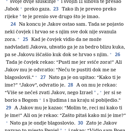
+
+
svoje dvije sluškinje
i svojih 11 sinova te prešao
+
23
Jabok
preko gaza.
Tako ih je preveo preko
*
rijeke
te je prenio sve drugo što je imao.
24
Na koncu je Jakov ostao sam. Tada se pojavio
neki čovjek i hrvao se s njim sve dok nije svanula
+
25
zora.
Kad je čovjek vidio da ne može
nadvladati Jakova, uhvatio ga je za bedro blizu kuka,
+
26
pa se Jakovu iščašio kuk dok se hrvao s njim.
Tada je čovjek rekao: “Pusti me jer sviće zora!” Ali
Jakov mu je odvratio: “Neću te pustiti dok me ne
+
27
blagosloviš.”
Nato ga je on upitao: “Kako ti je
28
ime?” “Jakov”, odvratio je.
A on mu je rekao:
+
*
“Više se nećeš zvati Jakov, nego Izrael
,
jer si se
+
borio s Bogom
i s ljudima i na kraju si pobijedio.”
29
A Jakov mu je kazao: “Molim te, reci mi kako ti
je ime!” Ali on je rekao: “Zašto pitaš kako mi je ime?”
+
30
Nato ga je ondje blagoslovio.
Zato je Jakov
+
*
nazvao to mjesto Peniel
i rekao: “Vidio sam Boga