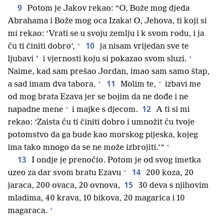
9
Potom je Jakov rekao: “O, Bože mog djeda
Abrahama i Bože mog oca Izaka! O, Jehova, ti koji si
mi rekao: ‘Vrati se u svoju zemlju i k svom rodu, i ja
+
10
ću ti činiti dobro’,
ja nisam vrijedan sve te
+
*
ljubavi
i vjernosti koju si pokazao svom sluzi.
Naime, kad sam prešao Jordan, imao sam samo štap,
+
+
11
a sad imam dva tabora.
Molim te,
izbavi me
od mog brata Ezava jer se bojim da ne dođe i ne
+
12
napadne mene
i majke s djecom.
A ti si mi
rekao: ‘Zaista ću ti činiti dobro i umnožit ću tvoje
potomstvo da ga bude kao morskog pijeska, kojeg
+
ima tako mnogo da se ne može izbrojiti.’”
13
I ondje je prenoćio. Potom je od svog imetka
+
14
uzeo za dar svom bratu Ezavu
200 koza, 20
15
jaraca, 200 ovaca, 20 ovnova,
30 deva s njihovim
mladima, 40 krava, 10 bikova, 20 magarica i 10
+
magaraca.